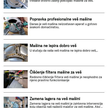
trebate otvoriti zadnji poklopac mašine za veš.
Popravka profesionalne veš mašine
Danas je veš mašina neizostavan aparat u gotovo
svakom domaćinstvu.
Mašina ne ispira dobro veš
U slučaju da vaša veš mašina ne ispira dobro veš,..
Čišćenje filtera mašine za veš
Redovno čišćenje filtera veš mašine je neophodno za
njeno pravilno funkcionisanje
Zamena lagera na veš mašini
Zamena lagera na veš mašini je zahtevna intervencija
koju obavlja naš najbolji majstor za veš mašine. Ako ..