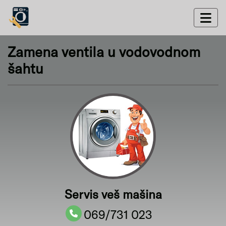
Zamena ventila u vodovodnom
šahtu
Servis veš mašina
069/731 023