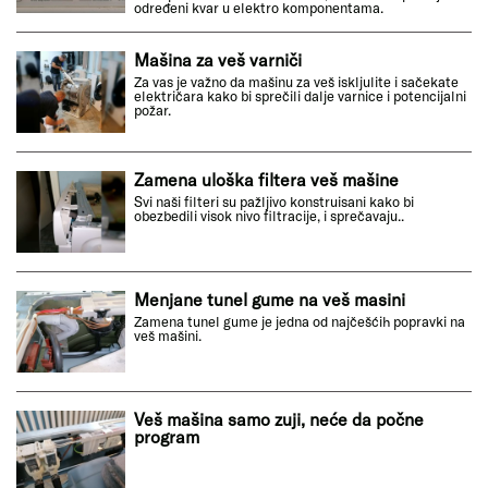
određeni kvar u elektro komponentama.
Mašina za veš varniči
Za vas je važno da mašinu za veš iskljulite i sačekate
električara kako bi sprečili dalje varnice i potencijalni
požar.
Zamena uloška filtera veš mašine
Svi naši filteri su pažljivo konstruisani kako bi
obezbedili visok nivo filtracije, i sprečavaju..
Menjane tunel gume na veš masini
Zamena tunel gume je jedna od najčešćih popravki na
veš mašini.
Veš mašina samo zuji, neće da počne
program