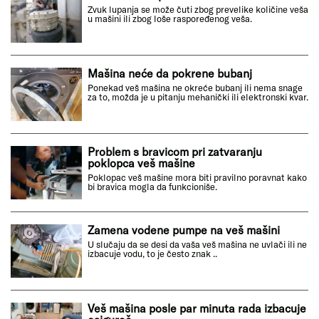
Zvuk lupanja se može čuti zbog prevelike količine veša
u mašini ili zbog loše raspoređenog veša.
Mašina neće da pokrene bubanj
Ponekad veš mašina ne okreće bubanj ili nema snage
za to, možda je u pitanju mehanički ili elektronski kvar.
Problem s bravicom pri zatvaranju
poklopca veš mašine
Poklopac veš mašine mora biti pravilno poravnat kako
bi bravica mogla da funkcioniše.
Zamena vodene pumpe na veš mašini
U slučaju da se desi da vaša veš mašina ne uvlači ili ne
izbacuje vodu, to je često znak ..
Veš mašina posle par minuta rada izbacuje