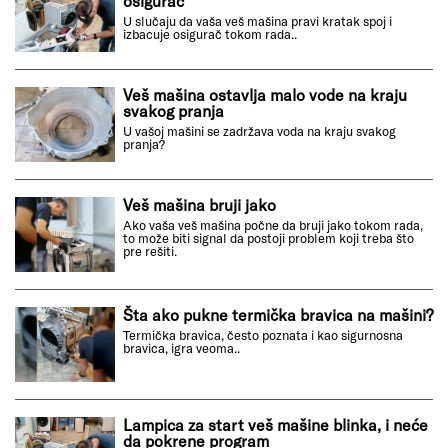
osigurač
U slučaju da vaša veš mašina pravi kratak spoj i
izbacuje osigurač tokom rada..
Veš mašina ostavlja malo vode na kraju
svakog pranja
U vašoj mašini se zadržava voda na kraju svakog
pranja?
Veš mašina bruji jako
Ako vaša veš mašina počne da bruji jako tokom rada,
to može biti signal da postoji problem koji treba što
pre rešiti.
Šta ako pukne termička bravica na mašini?
Termička bravica, često poznata i kao sigurnosna
bravica, igra veoma..
Lampica za start veš mašine blinka, i neće
da pokrene program