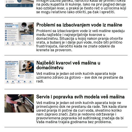
mnogih izaziva paniku, naročito kada se primeti lokva
na podu kupatila ili kuhinje. Iako na prvi pogled deluje
kao ozbiljan kvar, u praksi je često reč o uzrocima koji
se mogu relativno lako otkriti, pa čak i sprečiti.
Problemi sa izbacivanjem vode iz mašine
Problemi sa izbacivanjem vode iz veš mašine spadaju
među najčešće i najneprijatnije kvarove u
domaćinstvu. Situacija u kojoj nakon pranja otvorite
vrata, a bubanj je i dalje pun vode, može biti prilično
frustrirajuća, naročito kada ne znate odakle da
krenete sa proverom.
Najčešći kvarovi veš mašina u
domaćinstvu
Veš mašina je jedan od onih kućnih aparata koje
uzimamo zdravo za gotovo – sve dok ne prestane da
radi.
Servis i popravka svih modela veš mašina
Veš mašina je jedan od onih kućnih aparata koje ne
primećujemo dok ne prestanu da rade. Tek kada stane
usred pranja ili počne da curi voda, shvatimo koliko
nam zapravo znači. Zato je redovno održavanje i
pravovremena popravka od suštinskog značaja da bi
Vaša mašina trajala godinama bez problema.