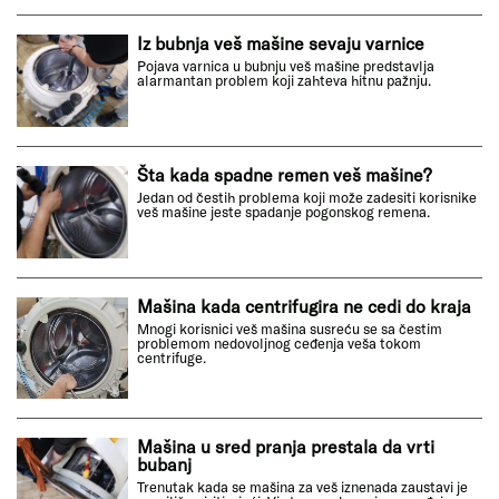
Iz bubnja veš mašine sevaju varnice
Pojava varnica u bubnju veš mašine predstavlja
alarmantan problem koji zahteva hitnu pažnju.
Šta kada spadne remen veš mašine?
Jedan od čestih problema koji može zadesiti korisnike
veš mašine jeste spadanje pogonskog remena.
Mašina kada centrifugira ne cedi do kraja
Mnogi korisnici veš mašina susreću se sa čestim
problemom nedovoljnog ceđenja veša tokom
centrifuge.
Mašina u sred pranja prestala da vrti
bubanj
Trenutak kada se mašina za veš iznenada zaustavi je