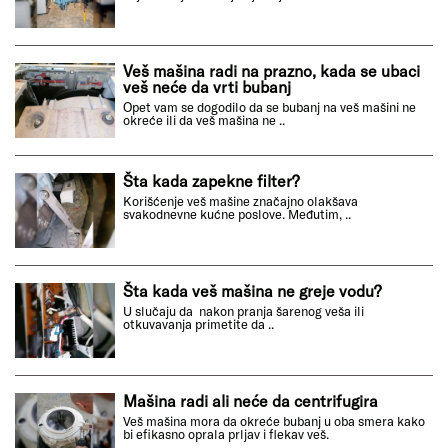
Veš mašina radi na prazno, kada se ubaci
veš neće da vrti bubanj
Opet vam se dogodilo da se bubanj na veš mašini ne
okreće ili da veš mašina ne ..
Šta kada zapekne filter?
Korišćenje veš mašine značajno olakšava
svakodnevne kućne poslove. Međutim, ..
Šta kada veš mašina ne greje vodu?
U slučaju da nakon pranja šarenog veša ili
otkuvavanja primetite da ..
Mašina radi ali neće da centrifugira
Veš mašina mora da okreće bubanj u oba smera kako
bi efikasno oprala prljav i flekav veš.