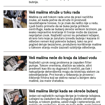
bubnja.
Veš mašina struže u toku rada
Mašina za veš tokom rada ume da pravi različite
zvuke, ali kada počne da struže ili proizvodi
neuobičajene tonove, to je znak da nešto nije u redu.
Ljudi često primete da se buka javlja prilikom
centrifuge, kada se bubanj okreće velikom brzinom, pa
svako nepravilno kretanje ili trenje može da izazove
neprijatan zvuk. Najčešći uzroci su pohabani ležajevi,
strano telo koje je zalutalo između bubnja i kazana ili
oštećen remen koji pokreće bubanj. Iako na prvi
pogled deluje bezazleno, produženo korišćenje mašine
u takvom stanju može izazvati ozbiljnija oštećenja.
Veš mašina neće do kraja da izbaci vodu
Najčešći uzrok ovog problema je zapušen filter
pumpe. Tokom vremena, dlačice sa odeće, sitni
predmeti kao što su dugmad ili novčići, pa čak i
nakupljanje deterdženta mogu da blokiraju sistem za
odvodnjavanje. Prvi korak u rešavanju je provera i
čišćenje filtera koji se obično nalazi u donjem delu
mašine, iza male vratašca.
Veš mašina škripi kada se okreće bubanj
Jedan od najčešćih razloga škripe je trošenje ležajeva.
Ležajevi su zaduženi da omoguće glatko okretanje
bubnja, a tokom godina, usled vlage i opterećenja, oni
počinju da zaribavaju. Kada do toga dođe, svaki pokret