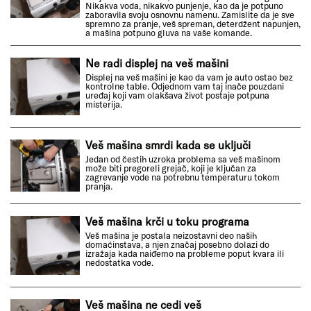
Nikakva voda, nikakvo punjenje, kao da je potpuno
zaboravila svoju osnovnu namenu. Zamislite da je sve
spremno za pranje, veš spreman, deterdžent napunjen,
a mašina potpuno gluva na vaše komande.
Ne radi displej na veš mašini
Displej na veš mašini je kao da vam je auto ostao bez
kontrolne table. Odjednom vam taj inače pouzdani
uređaj koji vam olakšava život postaje potpuna
misterija.
Veš mašina smrdi kada se uključi
Jedan od čestih uzroka problema sa veš mašinom
može biti pregoreli grejač, koji je ključan za
zagrevanje vode na potrebnu temperaturu tokom
pranja.
Veš mašina krči u toku programa
Veš mašina je postala neizostavni deo naših
domaćinstava, a njen značaj posebno dolazi do
izražaja kada naiđemo na probleme poput kvara ili
nedostatka vode.
Veš mašina ne cedi veš