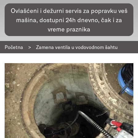
Ovlašćeni i dežurni servis za popravku veš
mašina, dostupni 24h dnevno, čak i za
vreme praznika
Početna
>
Zamena ventila u vodovodnom šahtu