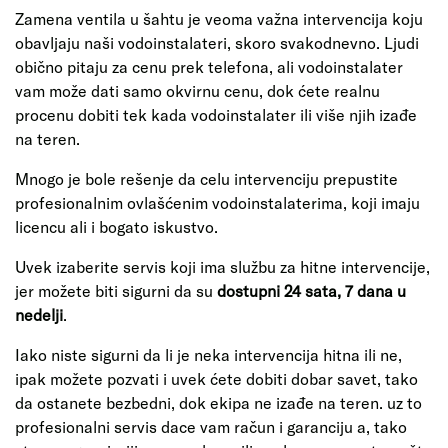
Zamena ventila u šahtu je veoma važna intervencija koju
obavljaju naši vodoinstalateri, skoro svakodnevno. Ljudi
obično pitaju za cenu prek telefona, ali vodoinstalater
vam može dati samo okvirnu cenu, dok ćete realnu
procenu dobiti tek kada vodoinstalater ili više njih izađe
na teren.
Mnogo je bole rešenje da celu intervenciju prepustite
profesionalnim ovlašćenim vodoinstalaterima, koji imaju
licencu ali i bogato iskustvo.
Uvek izaberite servis koji ima službu za hitne intervencije,
jer možete biti sigurni da su
dostupni 24 sata, 7 dana u
nedelji
.
Iako niste sigurni da li je neka intervencija hitna ili ne,
ipak možete pozvati i uvek ćete dobiti dobar savet, tako
da ostanete bezbedni, dok ekipa ne izađe na teren. uz to
profesionalni servis dace vam račun i garanciju a, tako