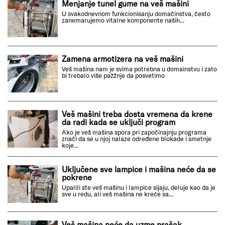
Menjanje tunel gume na veš mašini
U svakodnevnom funkcionisanju domačinstva, često
zanemarujemo vitalne komponente naših...
Zamena armotizera na veš mašini
Veš mašina nam je svima potrebna u domainstvu i zato
bi trebalo više pažžnje da posvetimo
Veš mašini treba dosta vremena da krene
da radi kada se uključi program
Ako je veš mašina spora pri započinajnju programa
znači da se u njoj nalaze određene blokade i smetnje
koje...
Uključene sve lampice i mašina neće da se
pokrene
Upalili ste veš mašinu i lampice sijaju, deluje kao da je
sve u redu, ali veš mašina ne kreće sa...
Veš mašina neće da uzme prašak