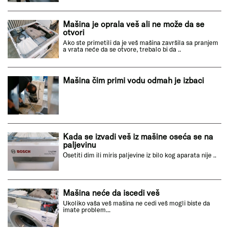
Mašina je oprala veš ali ne može da se
otvori
Ako ste primetili da je veš mašina završila sa pranjem
a vrata neće da se otvore, trebalo bi da ..
Mašina čim primi vodu odmah je izbaci
Kada se izvadi veš iz mašine oseća se na
paljevinu
Osetiti dim ili miris paljevine iz bilo kog aparata nije ..
Mašina neće da iscedi veš
Ukoliko vaša veš mašina ne cedi veš mogli biste da
imate problem...