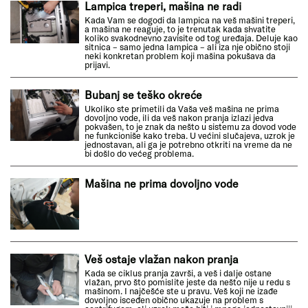
Lampica treperi, mašina ne radi
Kada Vam se dogodi da lampica na veš mašini treperi,
a mašina ne reaguje, to je trenutak kada shvatite
koliko svakodnevno zavisite od tog uređaja. Deluje kao
sitnica – samo jedna lampica – ali iza nje obično stoji
neki konkretan problem koji mašina pokušava da
prijavi.
Bubanj se teško okreće
Ukoliko ste primetili da Vaša veš mašina ne prima
dovoljno vode, ili da veš nakon pranja izlazi jedva
pokvašen, to je znak da nešto u sistemu za dovod vode
ne funkcioniše kako treba. U većini slučajeva, uzrok je
jednostavan, ali ga je potrebno otkriti na vreme da ne
bi došlo do većeg problema.
Mašina ne prima dovoljno vode
Veš ostaje vlažan nakon pranja
Kada se ciklus pranja završi, a veš i dalje ostane
vlažan, prvo što pomislite jeste da nešto nije u redu s
mašinom. I najčešće ste u pravu. Veš koji ne izađe
dovoljno isceđen obično ukazuje na problem s