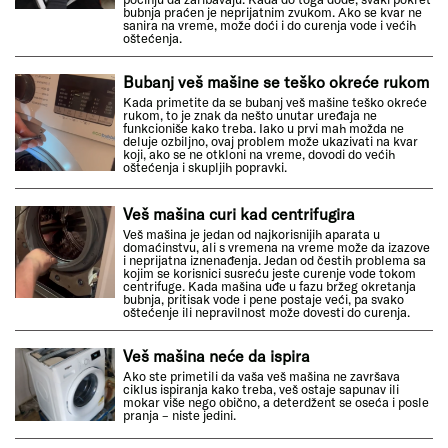
bubnja praćen je neprijatnim zvukom. Ako se kvar ne
sanira na vreme, može doći i do curenja vode i većih
oštećenja.
Bubanj veš mašine se teško okreće rukom
Kada primetite da se bubanj veš mašine teško okreće
rukom, to je znak da nešto unutar uređaja ne
funkcioniše kako treba. Iako u prvi mah možda ne
deluje ozbiljno, ovaj problem može ukazivati na kvar
koji, ako se ne otkloni na vreme, dovodi do većih
oštećenja i skupljih popravki.
Veš mašina curi kad centrifugira
Veš mašina je jedan od najkorisnijih aparata u
domaćinstvu, ali s vremena na vreme može da izazove
i neprijatna iznenađenja. Jedan od čestih problema sa
kojim se korisnici susreću jeste curenje vode tokom
centrifuge. Kada mašina uđe u fazu bržeg okretanja
bubnja, pritisak vode i pene postaje veći, pa svako
oštećenje ili nepravilnost može dovesti do curenja.
Veš mašina neće da ispira
Ako ste primetili da vaša veš mašina ne završava
ciklus ispiranja kako treba, veš ostaje sapunav ili
mokar više nego obično, a deterdžent se oseća i posle
pranja – niste jedini.