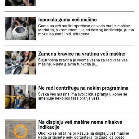
Ispucala guma veš mašine
Guma na veš mašini sprečava da voda curi iz mašine.
Međutim, s vremenom i usled čestog korišćenja, guma
može ispucati i biti oštećena.
Zamena bravice na vratima veš mašine
Sigurnosna bravica je veoma važna za rad vaše veš
mašine. Njena glavna funkcija je...
Ne radi centrifuga na nekim programima
Svaka veš mašina ima svoj ciklus pranja u kome se
smenjuje nekoliko faza pranja veša.
Na displeju veš mašine nema nikakve
indikacije
Ukoliko se ništa ne prikazuje na displeju veš mašine
kada pritisnete neki od tastera, to znači da postoji