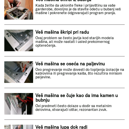
Kada želite da uklonite fleke i prljavštinu sa vaše
garderobe, dovoljno je da stavite odeću u bubanj veš
mašine i pokrenete odgovarajući program pranja.
Veš mašina škripi pri radu
Ovaj problem se često javlja kod starijih modela
mašina, ali može nastati i usled prekomernog
opterećenja.
Veš mašina se oseća na paljevinu
Ovo pregrevanje može dovesti do topljenja izolacije na
kablovima ili pregrevanja kaiša, što rezultira mirisom
paljevine.
Veš mašina se čuje kao da ima kamen u
bubnju
Ovi predmeti često dolaze u dodir sa metalnim
delovima, stvarajući oštar, rezonantan zvuk.
Veš mašina lupa dok radi