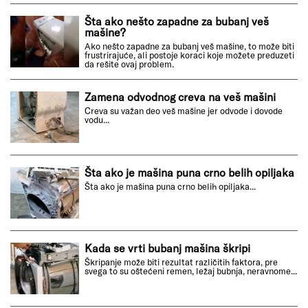
Šta ako nešto zapadne za bubanj veš
mašine?
Ako nešto zapadne za bubanj veš mašine, to može biti
frustrirajuće, ali postoje koraci koje možete preduzeti
da rešite ovaj problem.
Zamena odvodnog creva na veš mašini
Creva su važan deo veš mašine jer odvode i dovode
vodu...
Šta ako je mašina puna crno belih opiljaka
Šta ako je mašina puna crno belih opiljaka...
Kada se vrti bubanj mašina škripi
Škripanje može biti rezultat različitih faktora, pre
svega to su oštećeni remen, ležaj bubnja, neravnome...