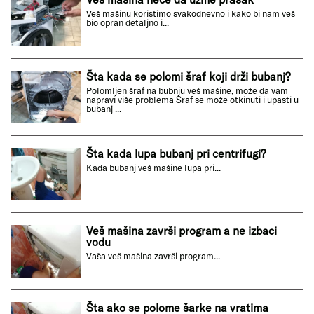
Veš mašinu koristimo svakodnevno i kako bi nam veš
bio opran detaljno i...
Šta kada se polomi šraf koji drži bubanj?
Polomljen šraf na bubnju veš mašine, može da vam
napravi više problema Šraf se može otkinuti i upasti u
bubanj ...
Šta kada lupa bubanj pri centrifugi?
Kada bubanj veš mašine lupa pri...
Veš mašina završi program a ne izbaci
vodu
Vaša veš mašina završi program...
Šta ako se polome šarke na vratima