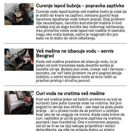
Curenje ispod bubnja – popravka zaptivke
Curenje vode ispod bubnja veš mašine često je znak da
je došlo do kvara na zaptivci, odnosno gumici koja
sprečava ispuštanje vode tokom pranja. Ovaj problem
nije neuobičajen, naročito kod starijih mašina ili kod
uređaja koji se dugo koriste bez redovnog održavanja.
Ako primetite lokve vode ispod veš mašine ili osećate
vlagu oko vrata bubnja, važno je reagovati što pre
kako ne bi došlo do većih oštećenja.
Veš mašina ne izbacuje vodu – servis
Beograd
Kada veš mašina prestane da izbacuje vodu, to je
jedan od onih trenutaka kada shvatite koliko je
zavisite od nje. Bubanj pun vode, mokar veš i nervoza –
poznato, zar ne? Iako problem na prvi pogled deluje
ozbiljno, u većini slučajeva može se brzo rešiti uz
pravilan pristup i stručnu pomoć.
Curi voda na vratima veš mašine
Kod veš mašina jedan od češćih problema na koji se
korisnici žale jeste curenje vode na vratima. Na prvi
pogled to deluje kao sitnica – par kapi na podu posle
pranja – ali u praksi može da se pretvori u ozbiljan
kvar ako se ne reaguje na vreme. Kada voda krene da
curi, najčešće je uzrok gumena zaptivka na vratima,
poznata i kao manžetna. Ona s vremenom popuca,
ukruti se ili se na njoj nakupe prljavština i ostaci
deterdženta, pa više ne prijanja dobro uz staklo