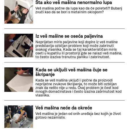
Šta ako veš mašina nenormalno lupa
Veš mašina počne da lupa kao da će poleteti? Bubanj
zvuči kao da se bori s metalnim oklopom?
Iz veš mašine se oseća paljevina
Neprijatan miris paljevine koji dopire iz veš mašine
predstavlja ozbiljan problem koji može zabrinuti
svakog vlasnika. Kada se taj karakterističan miris
oseti u kupatilu ili prostoriji gde se nalazi veš mašina,
to često izaziva trenutnu paniku i zabrinutost.
Kada se uključi veš mašina čuje se
škripanje
Kada se veš mašina uključi i počne da proizvodi
neprijatne zvukove škripanja, to može biti ozbiljan
znak da nešto nije u redu. Ovaj problem je čest kod
mnogih domaćinstava i često izaziva zabrinutost kod
vlasnika.
Veš mašina neće da okreće
Veš mašina je jedan od onih uređaja bez kojih je život
gotovo nezamisliv.