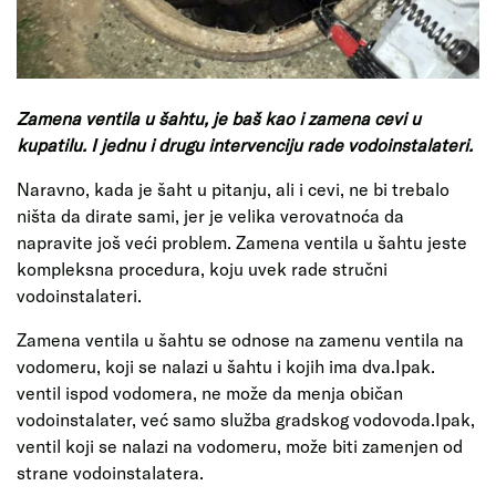
Zamena ventila u šahtu, je baš kao i zamena cevi u
kupatilu. I jednu i drugu intervenciju rade vodoinstalateri.
Naravno, kada je šaht u pitanju, ali i cevi, ne bi trebalo
ništa da dirate sami, jer je velika verovatnoća da
napravite još veći problem. Zamena ventila u šahtu jeste
kompleksna procedura, koju uvek rade stručni
vodoinstalateri.
Zamena ventila u šahtu se odnose na zamenu ventila na
vodomeru, koji se nalazi u šahtu i kojih ima dva.Ipak.
ventil ispod vodomera, ne može da menja običan
vodoinstalater, već samo služba gradskog vodovoda.Ipak,
ventil koji se nalazi na vodomeru, može biti zamenjen od
strane vodoinstalatera.