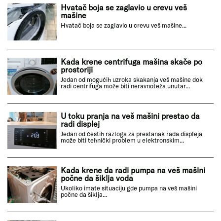
Hvatač boja se zaglavio u crevu veš
mašine
Hvatač boja se zaglavio u crevu veš mašine...
Kada krene centrifuga mašina skače po
prostoriji
Jedan od mogućih uzroka skakanja veš mašine dok
radi centrifuga može biti neravnoteža unutar...
U toku pranja na veš mašini prestao da
radi displej
Jedan od čestih razloga za prestanak rada displeja
može biti tehnički problem u elektronskim...
Kada krene da radi pumpa na veš mašini
počne da šiklja voda
Ukoliko imate situaciju gde pumpa na veš mašini
počne da šiklja...