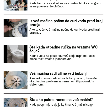
Kada lampica za start na veš mašini blinka i program
se ne pokreće, to obično..
Iz veš mašine počne da curi voda pred kraj
pranja
Ako iz vaše veš mašine počne da curi voda pred kraj
pranja, ..
Šta kada otpadne ručka na vratima WC
šolje?
Kada ručka na poklopcu WC šolje otpadne, to se
može rešiti veoma jednostavno.
Veš mašina radi ali ne vrti bubanj
Ako veš mašina radi, ali se bubanj ne vrti, to može
ukazivati na problem sa remenom ili pogonskim
sistemom.
Šta ako pukne remen na veš mašini?
Kada posumnjate da je kaiš na veš mašini spao,