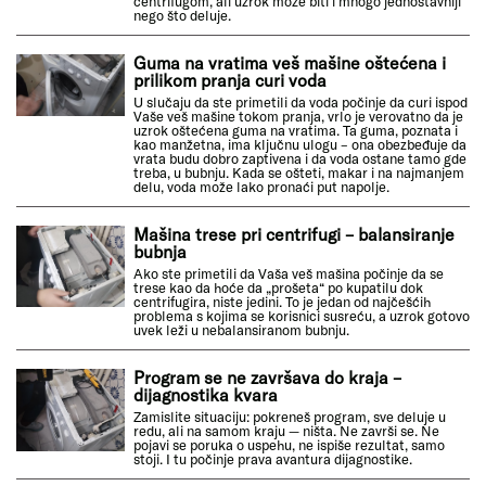
centrifugom, ali uzrok može biti i mnogo jednostavniji
nego što deluje.
Guma na vratima veš mašine oštećena i
prilikom pranja curi voda
U slučaju da ste primetili da voda počinje da curi ispod
Vaše veš mašine tokom pranja, vrlo je verovatno da je
uzrok oštećena guma na vratima. Ta guma, poznata i
kao manžetna, ima ključnu ulogu – ona obezbeđuje da
vrata budu dobro zaptivena i da voda ostane tamo gde
treba, u bubnju. Kada se ošteti, makar i na najmanjem
delu, voda može lako pronaći put napolje.
Mašina trese pri centrifugi – balansiranje
bubnja
Ako ste primetili da Vaša veš mašina počinje da se
trese kao da hoće da „prošeta“ po kupatilu dok
centrifugira, niste jedini. To je jedan od najčešćih
problema s kojima se korisnici susreću, a uzrok gotovo
uvek leži u nebalansiranom bubnju.
Program se ne završava do kraja –
dijagnostika kvara
Zamislite situaciju: pokreneš program, sve deluje u
redu, ali na samom kraju — ništa. Ne završi se. Ne
pojavi se poruka o uspehu, ne ispiše rezultat, samo
stoji. I tu počinje prava avantura dijagnostike.