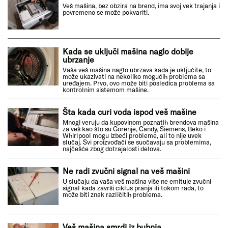
Veš mašina, bez obzira na brend, ima svoj vek trajanja i
povremeno se može pokvariti.
Kada se uključi mašina naglo dobije
ubrzanje
Vaša veš mašina naglo ubrzava kada je uključite, to
može ukazivati na nekoliko mogućih problema sa
uređajem. Prvo, ovo može biti posledica problema sa
kontrolnim sistemom mašine.
Šta kada curi voda ispod veš mašine
Mnogi veruju da kupovinom poznatih brendova mašina
za veš kao što su Gorenje, Candy, Siemens, Beko i
Whirlpool mogu izbeći probleme, ali to nije uvek
slučaj. Svi proizvođači se suočavaju sa problemima,
najčešće zbog dotrajalosti delova.
Ne radi zvučni signal na veš mašini
U slučaju da vaša veš mašina više ne emituje zvučni
signal kada završi ciklus pranja ili tokom rada, to
može biti znak različitih problema.
Veš mašina smrdi iz bubnja