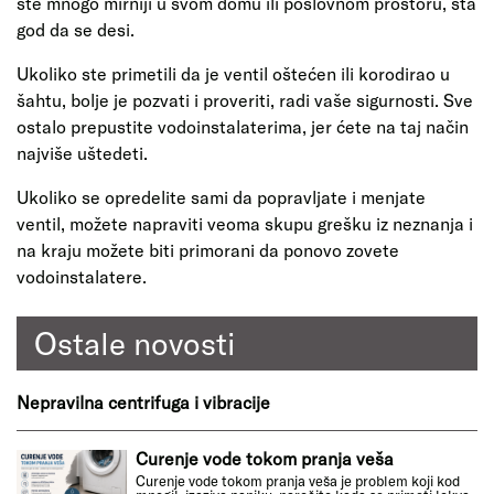
ste mnogo mirniji u svom domu ili poslovnom prostoru, šta
god da se desi.
Ukoliko ste primetili da je ventil oštećen ili korodirao u
šahtu, bolje je pozvati i proveriti, radi vaše sigurnosti. Sve
ostalo prepustite vodoinstalaterima, jer ćete na taj način
najviše uštedeti.
Ukoliko se opredelite sami da popravljate i menjate
ventil, možete napraviti veoma skupu grešku iz neznanja i
na kraju možete biti primorani da ponovo zovete
vodoinstalatere.
Ostale novosti
Nepravilna centrifuga i vibracije
Curenje vode tokom pranja veša
Curenje vode tokom pranja veša je problem koji kod