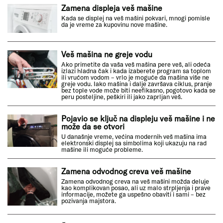
Zamena displeja veš mašine
Kada se displej na veš mašini pokvari, mnogi pomisle
da je vreme za kupovinu nove mašine.
Veš mašina ne greje vodu
Ako primetite da vaša veš mašina pere veš, ali odeća
izlazi hladna čak i kada izaberete program sa toplom
ili vrućom vodom – vrlo je moguće da mašina više ne
greje vodu. Iako mašina i dalje završava ciklus, pranje
bez tople vode može biti neefikasno, pogotovo kada se
peru posteljine, peškiri ili jako zaprljan veš.
Pojavio se ključ na displeju veš mašine i ne
može da se otvori
U današnje vreme, većina modernih veš mašina ima
elektronski displej sa simbolima koji ukazuju na rad
mašine ili moguće probleme.
Zamena odvodnog creva veš mašine
Zamena odvodnog creva na veš mašini možda deluje
kao komplikovan posao, ali uz malo strpljenja i prave
informacije, možete ga uspešno obaviti i sami – bez
pozivanja majstora.