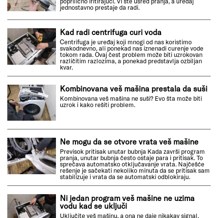
poprilično iritirajući. Vi ste usred pranja, a uređaj
jednostavno prestaje da radi.
Kad radi centrifuga curi voda
Centrifuga je uređaj koji mnogi od nas koristimo
svakodnevno, ali ponekad nas iznenadi curenje vode
tokom rada. Ovaj čest problem može biti uzrokovan
različitim razlozima, a ponekad predstavlja ozbiljan
kvar.
Kombinovana veš mašina prestala da suši
Kombinovana veš mašina ne suši? Evo šta može biti
uzrok i kako rešiti problem.
Ne mogu da se otvore vrata veš mašine
Previsok pritisak unutar bubnja Kada završi program
pranja, unutar bubnja često ostaje para i pritisak. To
sprečava automatsko otključavanje vrata. Najčešće
rešenje je sačekati nekoliko minuta da se pritisak sam
stabilizuje i vrata da se automatski odblokiraju.
Ni jedan program veš mašine ne uzima
vodu kad se uključi
Uključite veš mašinu, a ona ne daje nikakav signal.