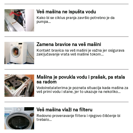
Veš mašina ne ispušta vodu
Kako bi se ciklus pranja završio potrebno je da
pumpa...
Zamena bravice na veš mašini
Kontakt bravica na veš mašini je važna jer osigurava
zaključavanje vrata veš mašine tokom...
Mašina je povukla vodu i prašak, pa stala
sa radom
Vodoinstalaterima je poznata situacija kada mašina za
veš primi vodu i stane, jer to ukazuje na nekoliko...
Veš mašina vlaži na filteru
Redovno proveravanje filtera i njegovo čišćenje bi
trebalo...