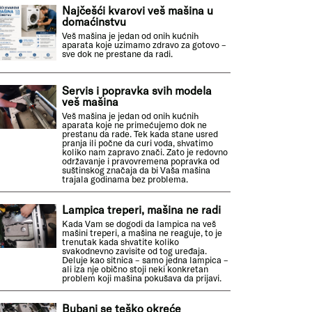
Najčešći kvarovi veš mašina u
domaćinstvu
Veš mašina je jedan od onih kućnih
aparata koje uzimamo zdravo za gotovo –
sve dok ne prestane da radi.
Servis i popravka svih modela
veš mašina
Veš mašina je jedan od onih kućnih
aparata koje ne primećujemo dok ne
prestanu da rade. Tek kada stane usred
pranja ili počne da curi voda, shvatimo
koliko nam zapravo znači. Zato je redovno
održavanje i pravovremena popravka od
suštinskog značaja da bi Vaša mašina
trajala godinama bez problema.
Lampica treperi, mašina ne radi
Kada Vam se dogodi da lampica na veš
mašini treperi, a mašina ne reaguje, to je
trenutak kada shvatite koliko
svakodnevno zavisite od tog uređaja.
Deluje kao sitnica – samo jedna lampica –
ali iza nje obično stoji neki konkretan
problem koji mašina pokušava da prijavi.
Bubanj se teško okreće