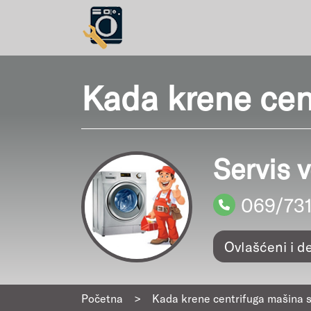
Kada krene cent
Servis 
069/73
Ovlašćeni i d
Početna
>
Kada krene centrifuga mašina s