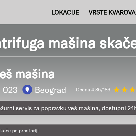
LOKACIJE
VRSTE KVAROVA
rifuga mašina skače 
veš mašina
1 023
Beograd
Ocena 4.85/186
ežurni servis za popravku veš mašina, dostupni 24
kače po prostoriji