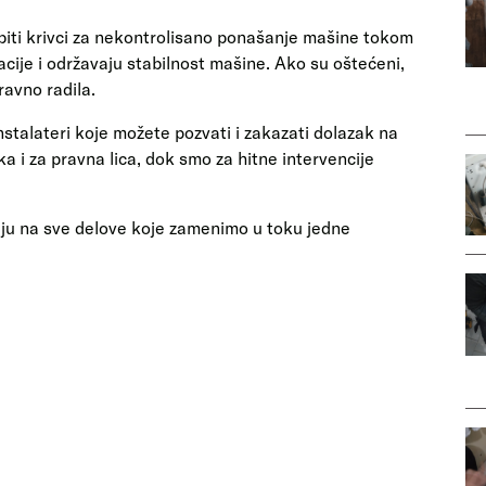
 biti krivci za nekontrolisano ponašanje mašine tokom
acije i održavaju stabilnost mašine. Ako su oštećeni,
avno radila.
talateri koje možete pozvati i zakazati dolazak na
čka i za pravna lica, dok smo za hitne intervencije
iju na sve delove koje zamenimo u toku jedne