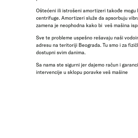
Oštećeni ili istrošeni amortizeri takođe mogu
centrifuge. Amortizeri služe da apsorbuju vibr
zamena je neophodna kako bi veš mašina ispr
Sve te probleme uspešno rešavaju naši vodoins
adresu na teritoriji Beograda. Tu smo i za fizi
dostupni svim danima.
Sa nama ste sigurni jer dajemo račun i garanc
intervencije u sklopu poravke veš mašine