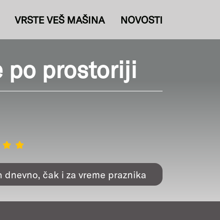
VRSTE VEŠ MAŠINA
NOVOSTI
po prostoriji
h dnevno, čak i za vreme praznika