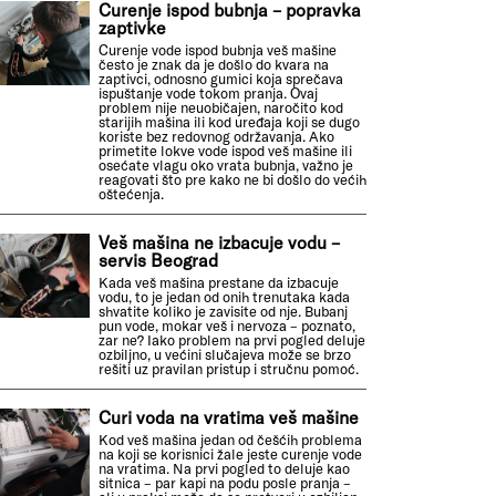
Curenje ispod bubnja – popravka
zaptivke
Curenje vode ispod bubnja veš mašine
često je znak da je došlo do kvara na
zaptivci, odnosno gumici koja sprečava
ispuštanje vode tokom pranja. Ovaj
problem nije neuobičajen, naročito kod
starijih mašina ili kod uređaja koji se dugo
koriste bez redovnog održavanja. Ako
primetite lokve vode ispod veš mašine ili
osećate vlagu oko vrata bubnja, važno je
reagovati što pre kako ne bi došlo do većih
oštećenja.
Veš mašina ne izbacuje vodu –
servis Beograd
Kada veš mašina prestane da izbacuje
vodu, to je jedan od onih trenutaka kada
shvatite koliko je zavisite od nje. Bubanj
pun vode, mokar veš i nervoza – poznato,
zar ne? Iako problem na prvi pogled deluje
ozbiljno, u većini slučajeva može se brzo
rešiti uz pravilan pristup i stručnu pomoć.
Curi voda na vratima veš mašine
Kod veš mašina jedan od češćih problema
na koji se korisnici žale jeste curenje vode
na vratima. Na prvi pogled to deluje kao
sitnica – par kapi na podu posle pranja –