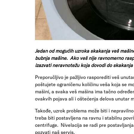
Jedan od mogućih uzroka skakanja veš mašine 
bubnja mašine. Ako veš nije ravnomerno raspo
izazvati neravnotežu koja dovodi do skakanja
Preporučljivo je pažljivo rasporediti veš unut
poštujete ograničenu količinu veša koja se mo
mašini, a svaka veš mašina ima tačno određenu
ovakvih pojava ali i oštećenja delova unutar 
Takođe, uzrok problema može biti i nepraviln
treba biti postavljena na ravnu i stabilnu pov
centrifuge. Nivelacija se radi pre postavljanj
pozvati naš servis.