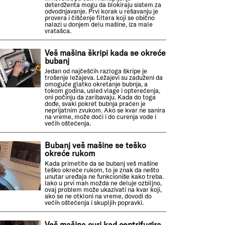
deterdženta mogu da blokiraju sistem za
odvodnjavanje. Prvi korak u rešavanju je
provera i čišćenje filtera koji se obično
nalazi u donjem delu mašine, iza male
vratašca.
Veš mašina škripi kada se okreće
bubanj
Jedan od najčešćih razloga škripe je
trošenje ležajeva. Ležajevi su zaduženi da
omoguće glatko okretanje bubnja, a
tokom godina, usled vlage i opterećenja,
oni počinju da zaribavaju. Kada do toga
dođe, svaki pokret bubnja praćen je
neprijatnim zvukom. Ako se kvar ne sanira
na vreme, može doći i do curenja vode i
većih oštećenja.
Bubanj veš mašine se teško
okreće rukom
Kada primetite da se bubanj veš mašine
teško okreće rukom, to je znak da nešto
unutar uređaja ne funkcioniše kako treba.
Iako u prvi mah možda ne deluje ozbiljno,
ovaj problem može ukazivati na kvar koji,
ako se ne otkloni na vreme, dovodi do
većih oštećenja i skupljih popravki.
Veš mašina curi kad centrifugira