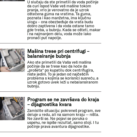
U slučaju da ste primetili da voda počinje
da curi ispod Vaše veš mašine tokom
pranja, vrlo je verovatno da je uzrok
oštećena guma na vratima. Ta guma,
poznata i kao manžetna, ima ključnu
ulogu – ona obezbeđuje da vrata budu
dobro zaptivena i da voda ostane tamo
gde treba, u bubnju. Kada se ošteti, makar
i na najmanjem delu, voda može lako
pronaći put napolje.
Mašina trese pri centrifugi –
balansiranje bubnja
Ako ste primetili da Vaša veš mašina
počinje da se trese kao da hoće da
„prošeta“ po kupatilu dok centrifugira,
niste jedini. To je jedan od najčešćih
problema s kojima se korisnici susreću, a
uzrok gotovo uvek leži u nebalansiranom
bubnju.
Program se ne završava do kraja
– dijagnostika kvara
Zamislite situaciju: pokreneš program, sve
deluje u redu, ali na samom kraju — ništa.
Ne završi se. Ne pojavi se poruka o
uspehu, ne ispiše rezultat, samo stoji. I tu
počinje prava avantura dijagnostike.