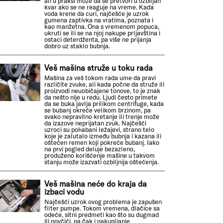
ali u praksi može da se pretvori u ozbiljan
kvar ako se ne reaguje na vreme. Kada
voda krene da curi, najčešće je uzrok
gumena zaptivka na vratima, poznata i
kao manžetna. Ona s vremenom popuca,
ukruti se ili se na njoj nakupe prljavština i
ostaci deterdženta, pa više ne prijanja
dobro uz staklo bubnja.
Veš mašina struže u toku rada
Mašina za veš tokom rada ume da pravi
različite zvuke, ali kada počne da struže ili
proizvodi neuobičajene tonove, to je znak
da nešto nije u redu. Ljudi često primete
da se buka javlja prilikom centrifuge, kada
se bubanj okreće velikom brzinom, pa
svako nepravilno kretanje ili trenje može
da izazove neprijatan zvuk. Najčešći
uzroci su pohabani ležajevi, strano telo
koje je zalutalo između bubnja i kazana ili
oštećen remen koji pokreće bubanj. Iako
na prvi pogled deluje bezazleno,
produženo korišćenje mašine u takvom
stanju može izazvati ozbiljnija oštećenja.
Veš mašina neće do kraja da
izbaci vodu
Najčešći uzrok ovog problema je zapušen
filter pumpe. Tokom vremena, dlačice sa
odeće, sitni predmeti kao što su dugmad
ili novčići, pa čak i nakupljanje