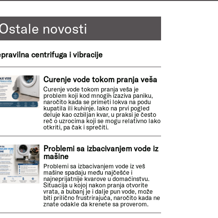
Ostale novosti
pravilna centrifuga i vibracije
Curenje vode tokom pranja veša
Curenje vode tokom pranja veša je
problem koji kod mnogih izaziva paniku,
naročito kada se primeti lokva na podu
kupatila ili kuhinje. Iako na prvi pogled
deluje kao ozbiljan kvar, u praksi je često
reč o uzrocima koji se mogu relativno lako
otkriti, pa čak i sprečiti.
Problemi sa izbacivanjem vode iz
mašine
Problemi sa izbacivanjem vode iz veš
mašine spadaju među najčešće i
najneprijatnije kvarove u domaćinstvu.
Situacija u kojoj nakon pranja otvorite
vrata, a bubanj je i dalje pun vode, može
biti prilično frustrirajuća, naročito kada ne
znate odakle da krenete sa proverom.