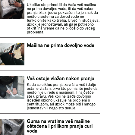
Ukoliko ste primetili da Vaša veš mašina
ne prima dovoljno vode, ili da veš nakon
pranja izlazi jedva pokvašen, to je znak da
nešto u sistemu za dovod vode ne
funkcioniše kako treba. U većini slučajeva,
uzrok je jednostavan, ali ga je potrebno
otkriti na vreme da ne bi došlo do većeg
problema.
Mašina ne prima dovoljno vode
Veš ostaje vlažan nakon pranja
Kada se ciklus pranja završi, a veš i dalje
ostane vlažan, prvo što pomislite jeste da
nešto nije u redu s mašinom. I najčešće
ste u pravu. Veš koji ne izađe dovoljno
isceđen obično ukazuje na problem s
centrifugom, ali uzrok može biti i mnogo
jednostavniji nego što deluje.
Guma na vratima veš mašine
oštećena i prilikom pranja curi
voda