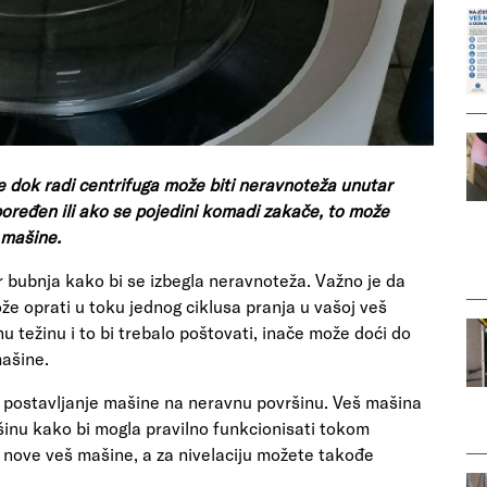
dok radi centrifuga može biti neravnoteža unutar
ređen ili ako se pojedini komadi zakače, to može
 mašine.
ar bubnja kako bi se izbegla neravnoteža. Važno je da
že oprati u toku jednog ciklusa pranja u vašoj veš
 težinu i to bi trebalo poštovati, inače može doći do
mašine.
o postavljanje mašine na neravnu površinu. Veš mašina
ršinu kako bi mogla pravilno funkcionisati tokom
a nove veš mašine, a za nivelaciju možete takođe