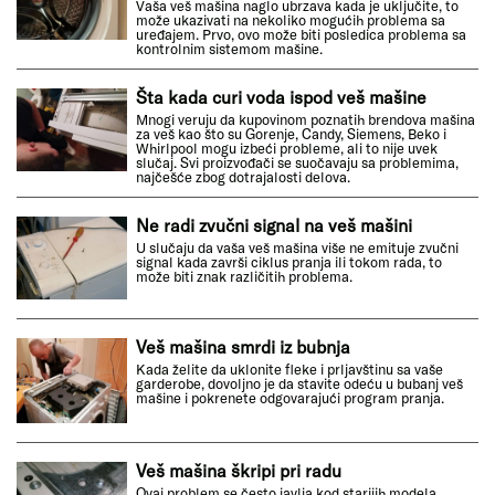
Vaša veš mašina naglo ubrzava kada je uključite, to
može ukazivati na nekoliko mogućih problema sa
uređajem. Prvo, ovo može biti posledica problema sa
kontrolnim sistemom mašine.
Šta kada curi voda ispod veš mašine
Mnogi veruju da kupovinom poznatih brendova mašina
za veš kao što su Gorenje, Candy, Siemens, Beko i
Whirlpool mogu izbeći probleme, ali to nije uvek
slučaj. Svi proizvođači se suočavaju sa problemima,
najčešće zbog dotrajalosti delova.
Ne radi zvučni signal na veš mašini
U slučaju da vaša veš mašina više ne emituje zvučni
signal kada završi ciklus pranja ili tokom rada, to
može biti znak različitih problema.
Veš mašina smrdi iz bubnja
Kada želite da uklonite fleke i prljavštinu sa vaše
garderobe, dovoljno je da stavite odeću u bubanj veš
mašine i pokrenete odgovarajući program pranja.
Veš mašina škripi pri radu
Ovaj problem se često javlja kod starijih modela