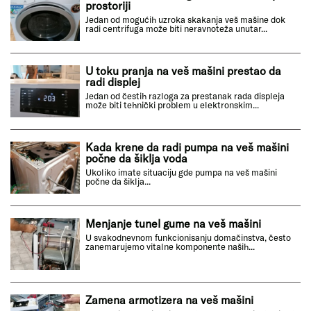
prostoriji
Jedan od mogućih uzroka skakanja veš mašine dok
radi centrifuga može biti neravnoteža unutar...
U toku pranja na veš mašini prestao da
radi displej
Jedan od čestih razloga za prestanak rada displeja
može biti tehnički problem u elektronskim...
Kada krene da radi pumpa na veš mašini
počne da šiklja voda
Ukoliko imate situaciju gde pumpa na veš mašini
počne da šiklja...
Menjanje tunel gume na veš mašini
U svakodnevnom funkcionisanju domačinstva, često
zanemarujemo vitalne komponente naših...
Zamena armotizera na veš mašini