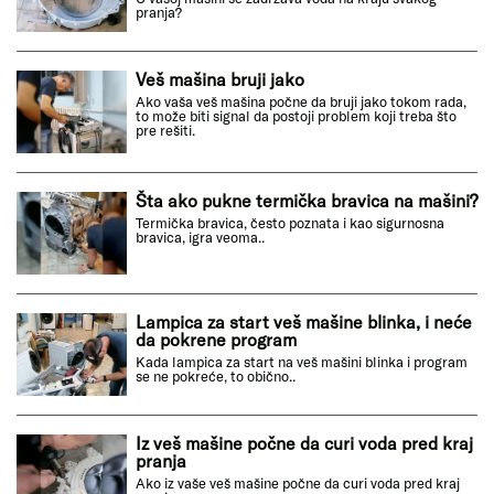
pranja?
Veš mašina bruji jako
Ako vaša veš mašina počne da bruji jako tokom rada,
to može biti signal da postoji problem koji treba što
pre rešiti.
Šta ako pukne termička bravica na mašini?
Termička bravica, često poznata i kao sigurnosna
bravica, igra veoma..
Lampica za start veš mašine blinka, i neće
da pokrene program
Kada lampica za start na veš mašini blinka i program
se ne pokreće, to obično..
Iz veš mašine počne da curi voda pred kraj
pranja
Ako iz vaše veš mašine počne da curi voda pred kraj