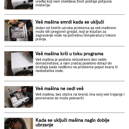
uređaj koji vam olakšava život postaje potpuna
misterija.
Veš mašina smrdi kada se uključi
Jedan od čestih uzroka problema sa veš mašinom
može biti pregoreli grejač, koji je ključan za
zagrevanje vode na potrebnu temperaturu tokom
pranja.
Veš mašina krči u toku programa
Veš mašina je postala neizostavni deo naših
domaćinstava, a njen značaj posebno dolazi do
izražaja kada naiđemo na probleme poput kvara ili
nedostatka vode.
Veš mašina ne cedi veš
Veš mašina, bez obzira na brend, ima svoj vek trajanja i
povremeno se može pokvariti.
Kada se uključi mašina naglo dobije
ubrzanje