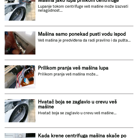
Lupanje tokom centrifuge veš mašine može izazvati
nelagodnost...
Mašina samo ponekad pusti vodu ispod
Veš mašina je predviđena da radi pravilno i da pušta...
Prilikom pranja veš mašina lupa
Prilikom pranja veš mašina može...
Hvatač boja se zaglavio u crevu veš
mašine
Hvatač boja se zaglavio u crevu veš mašine...
Kada krene centrifuga mašina skače po