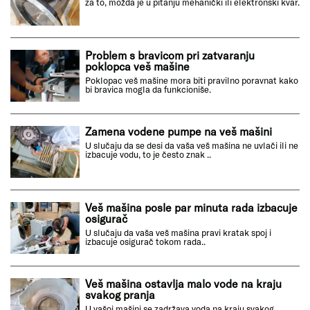
za to, možda je u pitanju mehanički ili elektronski kvar.
Problem s bravicom pri zatvaranju
poklopca veš mašine
Poklopac veš mašine mora biti pravilno poravnat kako
bi bravica mogla da funkcioniše.
Zamena vodene pumpe na veš mašini
U slučaju da se desi da vaša veš mašina ne uvlači ili ne
izbacuje vodu, to je često znak ..
Veš mašina posle par minuta rada izbacuje
osigurač
U slučaju da vaša veš mašina pravi kratak spoj i
izbacuje osigurač tokom rada..
Veš mašina ostavlja malo vode na kraju
svakog pranja
U vašoj mašini se zadržava voda na kraju svakog