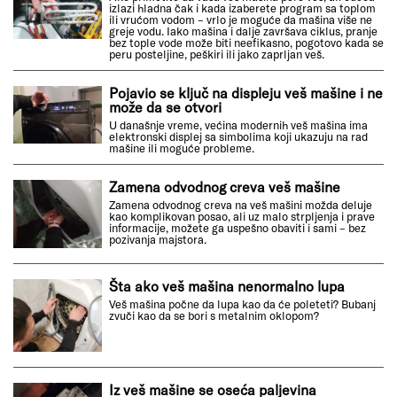
izlazi hladna čak i kada izaberete program sa toplom
ili vrućom vodom – vrlo je moguće da mašina više ne
greje vodu. Iako mašina i dalje završava ciklus, pranje
bez tople vode može biti neefikasno, pogotovo kada se
peru posteljine, peškiri ili jako zaprljan veš.
Pojavio se ključ na displeju veš mašine i ne
može da se otvori
U današnje vreme, većina modernih veš mašina ima
elektronski displej sa simbolima koji ukazuju na rad
mašine ili moguće probleme.
Zamena odvodnog creva veš mašine
Zamena odvodnog creva na veš mašini možda deluje
kao komplikovan posao, ali uz malo strpljenja i prave
informacije, možete ga uspešno obaviti i sami – bez
pozivanja majstora.
Šta ako veš mašina nenormalno lupa
Veš mašina počne da lupa kao da će poleteti? Bubanj
zvuči kao da se bori s metalnim oklopom?
Iz veš mašine se oseća paljevina