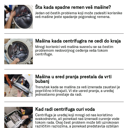
Šta kada spadne remen veš mašine?
Jedan od čestih problema koji može zadesiti korisnike
veš mašine jeste spadanje pogonskog remena.
Mašina kada centrifugira ne cedi do kraja
Mnogi korisnici veš mašina susreću se sa čestim
problemom nedovoljnog ceđenja veša tokom
centrifuge.
Mašina u sred pranja prestala da vrti
bubanj
Trenutak kada se mašina za veš iznenada zaustavi je
poprilično iritirajući. Vi ste usred pranja, a uređaj
jednostavno prestaje da radi.
Kad radi centrifuga curi voda
Centrifuga je uređaj koji mnogi od nas koristimo
svakodnevno, ali ponekad nas iznenadi curenje vode
tokom rada. Ovaj čest problem može biti uzrokovan
različitim razlozima, a ponekad predstavlja ozbiljan