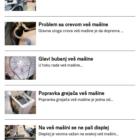
Problem sa crevom veš mašine
Glavna uloga creva veš mašine je da doprema ...
Glavi bubanj veš mašine
U toku rada veš mašine...
Popravka grejača veš mašine
Popravka grejača veš mašine je jedna od...
Na veš mašini se ne pali displej
Displej je veoma važan na svakoj veš mašini...