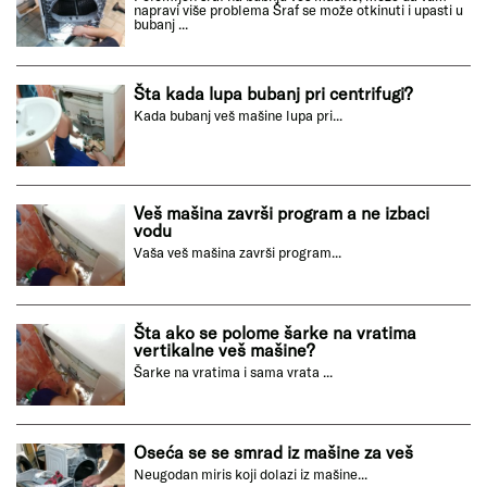
napravi više problema Šraf se može otkinuti i upasti u
bubanj ...
Šta kada lupa bubanj pri centrifugi?
Kada bubanj veš mašine lupa pri...
Veš mašina završi program a ne izbaci
vodu
Vaša veš mašina završi program...
Šta ako se polome šarke na vratima
vertikalne veš mašine?
Šarke na vratima i sama vrata ...
Oseća se se smrad iz mašine za veš
Neugodan miris koji dolazi iz mašine...