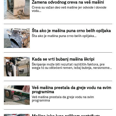
Zamena odvodnog creva na veš mašini
Creva su važan deo veš mašine jer odvode i dovode
vodu...
Šta ako je mašina puna crno belih opiljaka
Šta ako je mašina puna crno belih opiljaka...
Kada se vrti bubanj mašina škripi
Škripanje može biti rezultat različitih faktora, pre
svega to su oštećeni remen, ležaj bubnja, neravnome...
Veš mašina prestala da greje vodu na svim
programima
Veš mašina prestala da greje vodu na svim
programima
Mašina jako lupa prilikom centrifuge