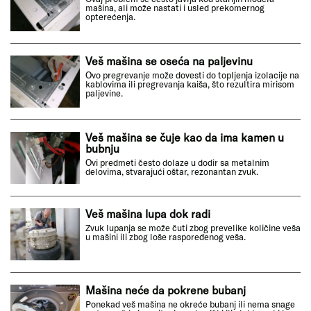
mašina, ali može nastati i usled prekomernog
opterećenja.
Veš mašina se oseća na paljevinu
Ovo pregrevanje može dovesti do topljenja izolacije na
kablovima ili pregrevanja kaiša, što rezultira mirisom
paljevine.
Veš mašina se čuje kao da ima kamen u
bubnju
Ovi predmeti često dolaze u dodir sa metalnim
delovima, stvarajući oštar, rezonantan zvuk.
Veš mašina lupa dok radi
Zvuk lupanja se može čuti zbog prevelike količine veša
u mašini ili zbog loše raspoređenog veša.
Mašina neće da pokrene bubanj
Ponekad veš mašina ne okreće bubanj ili nema snage