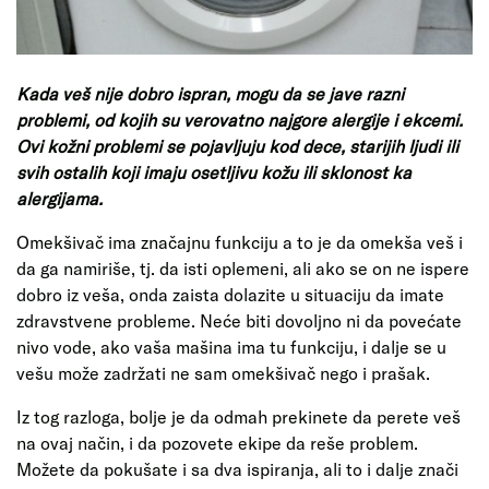
Kada veš nije dobro ispran, mogu da se jave razni
problemi, od kojih su verovatno najgore alergije i ekcemi.
Ovi kožni problemi se pojavljuju kod dece, starijih ljudi ili
svih ostalih koji imaju osetljivu kožu ili sklonost ka
alergijama.
Omekšivač ima značajnu funkciju a to je da omekša veš i
da ga namiriše, tj. da isti oplemeni, ali ako se on ne ispere
dobro iz veša, onda zaista dolazite u situaciju da imate
zdravstvene probleme. Neće biti dovoljno ni da povećate
nivo vode, ako vaša mašina ima tu funkciju, i dalje se u
vešu može zadržati ne sam omekšivač nego i prašak.
Iz tog razloga, bolje je da odmah prekinete da perete veš
na ovaj način, i da pozovete ekipe da reše problem.
Možete da pokušate i sa dva ispiranja, ali to i dalje znači