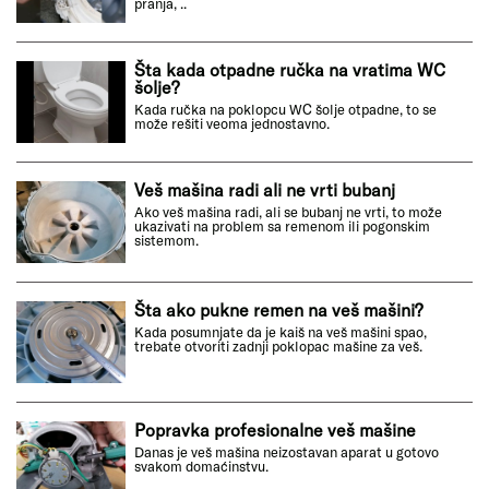
pranja, ..
Šta kada otpadne ručka na vratima WC
šolje?
Kada ručka na poklopcu WC šolje otpadne, to se
može rešiti veoma jednostavno.
Veš mašina radi ali ne vrti bubanj
Ako veš mašina radi, ali se bubanj ne vrti, to može
ukazivati na problem sa remenom ili pogonskim
sistemom.
Šta ako pukne remen na veš mašini?
Kada posumnjate da je kaiš na veš mašini spao,
trebate otvoriti zadnji poklopac mašine za veš.
Popravka profesionalne veš mašine
Danas je veš mašina neizostavan aparat u gotovo
svakom domaćinstvu.