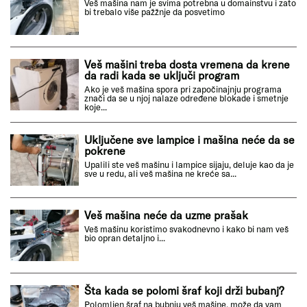
Veš mašina nam je svima potrebna u domainstvu i zato
bi trebalo više pažžnje da posvetimo
Veš mašini treba dosta vremena da krene
da radi kada se uključi program
Ako je veš mašina spora pri započinajnju programa
znači da se u njoj nalaze određene blokade i smetnje
koje...
Uključene sve lampice i mašina neće da se
pokrene
Upalili ste veš mašinu i lampice sijaju, deluje kao da je
sve u redu, ali veš mašina ne kreće sa...
Veš mašina neće da uzme prašak
Veš mašinu koristimo svakodnevno i kako bi nam veš
bio opran detaljno i...
Šta kada se polomi šraf koji drži bubanj?
Polomljen šraf na bubnju veš mašine, može da vam