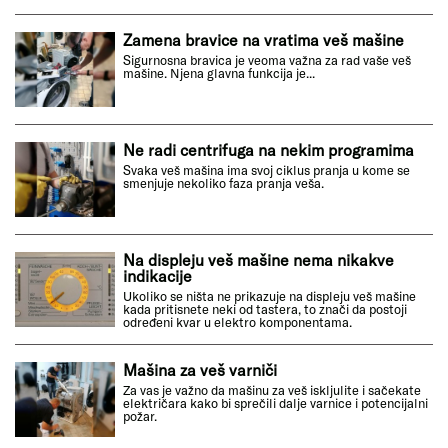
Zamena bravice na vratima veš mašine
Sigurnosna bravica je veoma važna za rad vaše veš
mašine. Njena glavna funkcija je...
Ne radi centrifuga na nekim programima
Svaka veš mašina ima svoj ciklus pranja u kome se
smenjuje nekoliko faza pranja veša.
Na displeju veš mašine nema nikakve
indikacije
Ukoliko se ništa ne prikazuje na displeju veš mašine
kada pritisnete neki od tastera, to znači da postoji
određeni kvar u elektro komponentama.
Mašina za veš varniči
Za vas je važno da mašinu za veš iskljulite i sačekate
električara kako bi sprečili dalje varnice i potencijalni
požar.