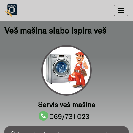
Veš mašina slabo ispira veš
Servis veš mašina
069/731 023