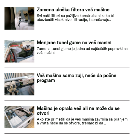
Zamena uloška filtera veš mašine
Svi naši filteri su pažljivo konstruisani kako bi
obezbedili visok nivo filtracije, i sprečavaju..
Menjane tunel gume na veš masini
Zamena tunel gume je jedna od najčešćih popravki na
veš mašini.
Veš mašina samo zuji, neće da počne
program
Mašina je oprala veš ali ne može da se
otvori
Ako ste primetili da je veš mašina završila sa pranjem
a vrata neće da se otvore, trebalo bi da ..