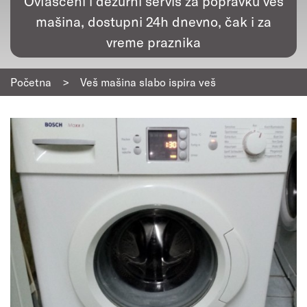
Ovlašćeni i dežurni servis za popravku veš
mašina, dostupni 24h dnevno, čak i za
vreme praznika
Početna
>
Veš mašina slabo ispira veš