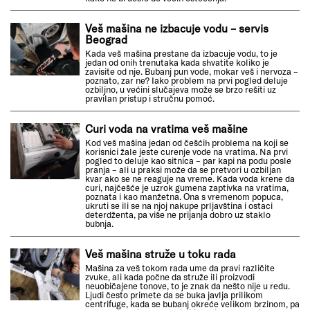
Veš mašina ne izbacuje vodu – servis
Beograd
Kada veš mašina prestane da izbacuje vodu, to je
jedan od onih trenutaka kada shvatite koliko je
zavisite od nje. Bubanj pun vode, mokar veš i nervoza –
poznato, zar ne? Iako problem na prvi pogled deluje
ozbiljno, u većini slučajeva može se brzo rešiti uz
pravilan pristup i stručnu pomoć.
Curi voda na vratima veš mašine
Kod veš mašina jedan od češćih problema na koji se
korisnici žale jeste curenje vode na vratima. Na prvi
pogled to deluje kao sitnica – par kapi na podu posle
pranja – ali u praksi može da se pretvori u ozbiljan
kvar ako se ne reaguje na vreme. Kada voda krene da
curi, najčešće je uzrok gumena zaptivka na vratima,
poznata i kao manžetna. Ona s vremenom popuca,
ukruti se ili se na njoj nakupe prljavština i ostaci
deterdženta, pa više ne prijanja dobro uz staklo
bubnja.
Veš mašina struže u toku rada
Mašina za veš tokom rada ume da pravi različite
zvuke, ali kada počne da struže ili proizvodi
neuobičajene tonove, to je znak da nešto nije u redu.
Ljudi često primete da se buka javlja prilikom
centrifuge, kada se bubanj okreće velikom brzinom, pa