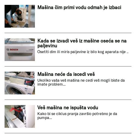
Mašina čim primi vodu odmah je izbaci
Kada se izvadi veš iz mašine oseća se na
paljevinu
Osetiti dim ili miris paljevine iz bilo kog aparata nije ..
Mašina neće da iscedi veš
Ukoliko vaša veš mašina ne cedi veš mogli biste da
imate problem...
Veš mašina ne ispušta vodu
Kako bi se ciklus pranja završio potrebno je da
pumpa...