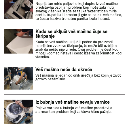
Neprijatan miris paljevine koji dopire iz veš mašine
predstavlja ozbiljan problem koji može zabrinuti
svakog vlasnika. Kada se taj karakterističan miris
oseti u kupatilu ili prostoriji gde se nalazi veš mašina,
to često izaziva trenutnu paniku i zabrinutost.
Kada se uključi veš mašina čuje se
škripanje
Kada se veš mašina uključi i počne da proizvodi
neprijatne zvukove škripanja, to može biti ozbiljan
znak da nešto nije u redu. Ovaj problem je čest kod
mnogih domaćinstava i često izaziva zabrinutost kod
vlasnika.
Veš mašina neće da okreće
Veš mašina je jedan od onih uređaja bez kojih je život
gotovo nezamisliv.
Iz bubnja veš mašine sevaju varnice
Pojava varnica u bubnju veš mašine predstavlja
alarmantan problem koji zahteva hitnu pažnju.