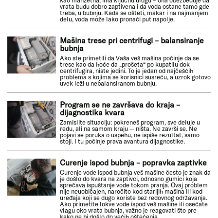
kao manžetna, ima ključnu ulogu – ona obezbeđuje da
vrata budu dobro zaptivena i da voda ostane tamo gde
treba, u bubnju. Kada se ošteti, makar i na najmanjem
delu, voda može lako pronaći put napolje.
Mašina trese pri centrifugi – balansiranje
bubnja
Ako ste primetili da Vaša veš mašina počinje da se
trese kao da hoće da „prošeta“ po kupatilu dok
centrifugira, niste jedini. To je jedan od najčešćih
problema s kojima se korisnici susreću, a uzrok gotovo
uvek leži u nebalansiranom bubnju.
Program se ne završava do kraja –
dijagnostika kvara
Zamislite situaciju: pokreneš program, sve deluje u
redu, ali na samom kraju — ništa. Ne završi se. Ne
pojavi se poruka o uspehu, ne ispiše rezultat, samo
stoji. I tu počinje prava avantura dijagnostike.
Curenje ispod bubnja – popravka zaptivke
Curenje vode ispod bubnja veš mašine često je znak da
je došlo do kvara na zaptivci, odnosno gumici koja
sprečava ispuštanje vode tokom pranja. Ovaj problem
nije neuobičajen, naročito kod starijih mašina ili kod
uređaja koji se dugo koriste bez redovnog održavanja.
Ako primetite lokve vode ispod veš mašine ili osećate
vlagu oko vrata bubnja, važno je reagovati što pre
kako ne bi došlo do većih oštećenja.