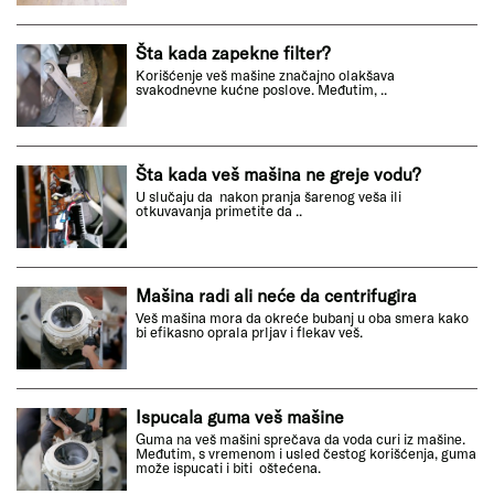
Šta kada zapekne filter?
Korišćenje veš mašine značajno olakšava
svakodnevne kućne poslove. Međutim, ..
Šta kada veš mašina ne greje vodu?
U slučaju da nakon pranja šarenog veša ili
otkuvavanja primetite da ..
Mašina radi ali neće da centrifugira
Veš mašina mora da okreće bubanj u oba smera kako
bi efikasno oprala prljav i flekav veš.
Ispucala guma veš mašine
Guma na veš mašini sprečava da voda curi iz mašine.
Međutim, s vremenom i usled čestog korišćenja, guma
može ispucati i biti oštećena.