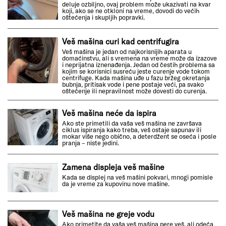
deluje ozbiljno, ovaj problem može ukazivati na kvar
koji, ako se ne otkloni na vreme, dovodi do većih
oštećenja i skupljih popravki.
Veš mašina curi kad centrifugira
Veš mašina je jedan od najkorisnijih aparata u
domaćinstvu, ali s vremena na vreme može da izazove
i neprijatna iznenađenja. Jedan od čestih problema sa
kojim se korisnici susreću jeste curenje vode tokom
centrifuge. Kada mašina uđe u fazu bržeg okretanja
bubnja, pritisak vode i pene postaje veći, pa svako
oštećenje ili nepravilnost može dovesti do curenja.
Veš mašina neće da ispira
Ako ste primetili da vaša veš mašina ne završava
ciklus ispiranja kako treba, veš ostaje sapunav ili
mokar više nego obično, a deterdžent se oseća i posle
pranja – niste jedini.
Zamena displeja veš mašine
Kada se displej na veš mašini pokvari, mnogi pomisle
da je vreme za kupovinu nove mašine.
Veš mašina ne greje vodu
Ako primetite da vaša veš mašina pere veš, ali odeća