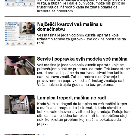
vrata, a bubanj je i dalje pun vode, može biti prilično
frustrirajuća, naročito kada ne znate odakle da
krenete sa proverom.
Najčešći kvarovi veš mašina u
domaćinstvu
Veš mašina je jedan od onih kućnih aparata koje
uzimamo zdravo za gotovo – sve dok ne prestane da
radi.
Servis i popravka svih modela veš mašina
Veš mašina je jedan od onih kućnih aparata koje ne
primećujemo dok ne prestanu da rade. Tek kada stane
usred pranja ili počne da curi voda, shvatimo koliko
nam zapravo znači. Zato je redovno održavanje i
pravovremena popravka od suštinskog značaja da bi
Vaša mašina trajala godinama bez problema.
Lampica treperi, mašina ne radi
Kada Vam se dogodi da lampica na veš mašini treperi,
a mašina ne reaguje, to je trenutak kada shvatite
koliko svakodnevno zavisite od tog uređaja. Deluje kao
sitnica – samo jedna lampica – ali iza nje obično stoji
neki konkretan problem koji mašina pokušava da
prijavi.