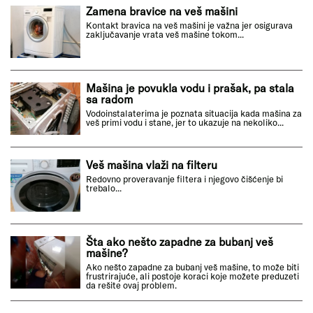
Zamena bravice na veš mašini
Kontakt bravica na veš mašini je važna jer osigurava
zaključavanje vrata veš mašine tokom...
Mašina je povukla vodu i prašak, pa stala
sa radom
Vodoinstalaterima je poznata situacija kada mašina za
veš primi vodu i stane, jer to ukazuje na nekoliko...
Veš mašina vlaži na filteru
Redovno proveravanje filtera i njegovo čišćenje bi
trebalo...
Šta ako nešto zapadne za bubanj veš
mašine?
Ako nešto zapadne za bubanj veš mašine, to može biti
frustrirajuće, ali postoje koraci koje možete preduzeti
da rešite ovaj problem.