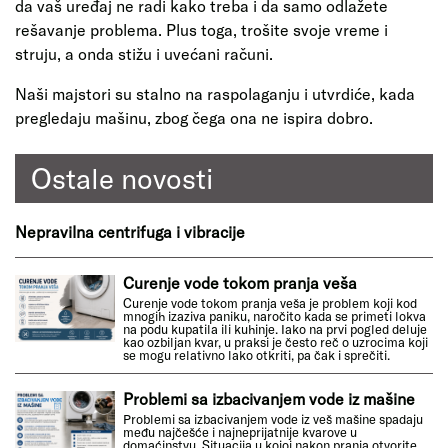
da vaš uređaj ne radi kako treba i da samo odlažete
rešavanje problema. Plus toga, trošite svoje vreme i
struju, a onda stižu i uvećani računi.
Naši majstori su stalno na raspolaganju i utvrdiće, kada
pregledaju mašinu, zbog čega ona ne ispira dobro.
Ostale novosti
Nepravilna centrifuga i vibracije
Curenje vode tokom pranja veša
Curenje vode tokom pranja veša je problem koji kod
mnogih izaziva paniku, naročito kada se primeti lokva
na podu kupatila ili kuhinje. Iako na prvi pogled deluje
kao ozbiljan kvar, u praksi je često reč o uzrocima koji
se mogu relativno lako otkriti, pa čak i sprečiti.
Problemi sa izbacivanjem vode iz mašine
Problemi sa izbacivanjem vode iz veš mašine spadaju
među najčešće i najneprijatnije kvarove u
domaćinstvu. Situacija u kojoj nakon pranja otvorite