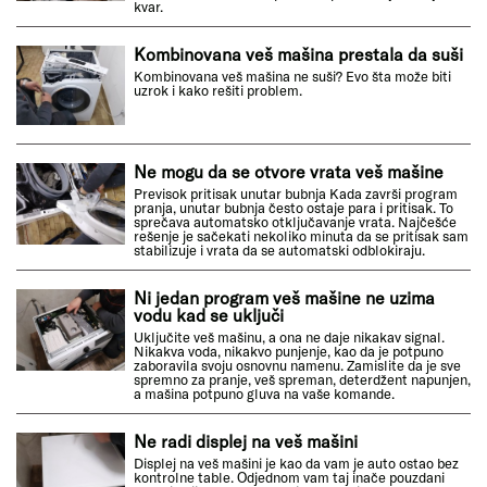
kvar.
Kombinovana veš mašina prestala da suši
Kombinovana veš mašina ne suši? Evo šta može biti
uzrok i kako rešiti problem.
Ne mogu da se otvore vrata veš mašine
Previsok pritisak unutar bubnja Kada završi program
pranja, unutar bubnja često ostaje para i pritisak. To
sprečava automatsko otključavanje vrata. Najčešće
rešenje je sačekati nekoliko minuta da se pritisak sam
stabilizuje i vrata da se automatski odblokiraju.
Ni jedan program veš mašine ne uzima
vodu kad se uključi
Uključite veš mašinu, a ona ne daje nikakav signal.
Nikakva voda, nikakvo punjenje, kao da je potpuno
zaboravila svoju osnovnu namenu. Zamislite da je sve
spremno za pranje, veš spreman, deterdžent napunjen,
a mašina potpuno gluva na vaše komande.
Ne radi displej na veš mašini
Displej na veš mašini je kao da vam je auto ostao bez
kontrolne table. Odjednom vam taj inače pouzdani