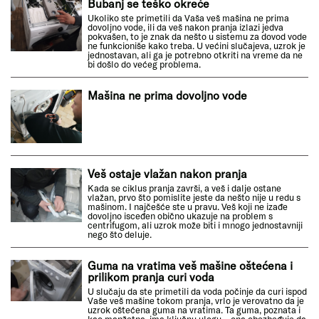
Bubanj se teško okreće
Ukoliko ste primetili da Vaša veš mašina ne prima
dovoljno vode, ili da veš nakon pranja izlazi jedva
pokvašen, to je znak da nešto u sistemu za dovod vode
ne funkcioniše kako treba. U većini slučajeva, uzrok je
jednostavan, ali ga je potrebno otkriti na vreme da ne
bi došlo do većeg problema.
Mašina ne prima dovoljno vode
Veš ostaje vlažan nakon pranja
Kada se ciklus pranja završi, a veš i dalje ostane
vlažan, prvo što pomislite jeste da nešto nije u redu s
mašinom. I najčešće ste u pravu. Veš koji ne izađe
dovoljno isceđen obično ukazuje na problem s
centrifugom, ali uzrok može biti i mnogo jednostavniji
nego što deluje.
Guma na vratima veš mašine oštećena i
prilikom pranja curi voda
U slučaju da ste primetili da voda počinje da curi ispod
Vaše veš mašine tokom pranja, vrlo je verovatno da je
uzrok oštećena guma na vratima. Ta guma, poznata i