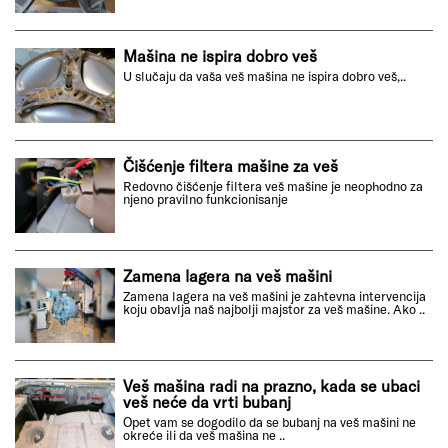
Mašina ne ispira dobro veš
U slučaju da vaša veš mašina ne ispira dobro veš,..
Čišćenje filtera mašine za veš
Redovno čišćenje filtera veš mašine je neophodno za
njeno pravilno funkcionisanje
Zamena lagera na veš mašini
Zamena lagera na veš mašini je zahtevna intervencija
koju obavlja naš najbolji majstor za veš mašine. Ako ..
Veš mašina radi na prazno, kada se ubaci
veš neće da vrti bubanj
Opet vam se dogodilo da se bubanj na veš mašini ne
okreće ili da veš mašina ne ..