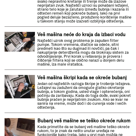
svako nepravilno kretanje ili trenje može da izazove
neprijatan zvuk. Najčešći uzroci su pohabani ležajevi,
strano telo koje je zalutalo između bubnja i kazana ili
oštećen remen koji pokreće bubanj. Iako na prvi
pogled deluje bezazleno, produženo korišćenje mašine
u takvom stanju može izazvati ozbiljnija oštećenja.
Veš mašina neće do kraja da izbaci vodu
Najčešći uzrok ovog problema je zapušen filter
pumpe. Tokom vremena, dlačice sa odeće, sitni
predmeti kao što su dugmad ili novčići, pa čak i
nakupljanje deterdženta mogu da blokiraju sistem za
odvodnjavanje. Prvi korak u rešavanju je provera i
čišćenje filtera koji se obično nalazi u donjem delu
mašine, iza male vratašca.
Veš mašina škripi kada se okreće bubanj
Jedan od najčešćih razloga škripe je trošenje ležajeva.
Ležajevi su zaduženi da omoguće glatko okretanje
bubnja, a tokom godina, usled vlage i opterećenja, oni
počinju da zaribavaju. Kada do toga dođe, svaki pokret
bubnja praćen je neprijatnim zvukom. Ako se kvar ne
sanira na vreme, može doći i do curenja vode i većih
oštećenja.
Bubanj veš mašine se teško okreće rukom
Kada primetite da se bubanj veš mašine teško okreće
rukom, to je znak da nešto unutar uređaja ne
funkcioniše kako treba. Iako u prvi mah možda ne