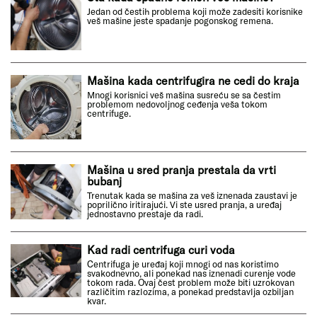
Jedan od čestih problema koji može zadesiti korisnike
veš mašine jeste spadanje pogonskog remena.
Mašina kada centrifugira ne cedi do kraja
Mnogi korisnici veš mašina susreću se sa čestim
problemom nedovoljnog ceđenja veša tokom
centrifuge.
Mašina u sred pranja prestala da vrti
bubanj
Trenutak kada se mašina za veš iznenada zaustavi je
poprilično iritirajući. Vi ste usred pranja, a uređaj
jednostavno prestaje da radi.
Kad radi centrifuga curi voda
Centrifuga je uređaj koji mnogi od nas koristimo
svakodnevno, ali ponekad nas iznenadi curenje vode
tokom rada. Ovaj čest problem može biti uzrokovan
različitim razlozima, a ponekad predstavlja ozbiljan
kvar.