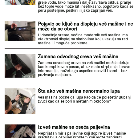
greje vodu. Iako mašina i dalje završava ciklus, pranje
bez tople vode može biti neefikasno, pogotovo kada se
peru posteljine, peškiri ili jako zaprljan veš.
Pojavio se ključ na displeju veš mašine i ne
može da se otvori
U današnje vreme, većina modernih veš mašina ima
elektronski displej sa simbolima koji ukazuju na rad
mašine ili moguće probleme.
Zamena odvodnog creva veš mašine
Zamena odvodnog creva na veš mašini možda deluje
kao komplikovan posao, ali uz malo strpljenja i prave
informacije, možete ga uspešno obaviti i sami – bez
pozivanja majstora.
Šta ako veš mašina nenormalno lupa
Veš mašina počne da lupa kao da će poleteti? Bubanj
zvuči kao da se bori s metalnim oklopom?
Iz veš mašine se oseća paljevina
Neprijatan miris paljevine koji dopire iz veš mašine
predstavlja ozbiljan problem koji može zabrinuti