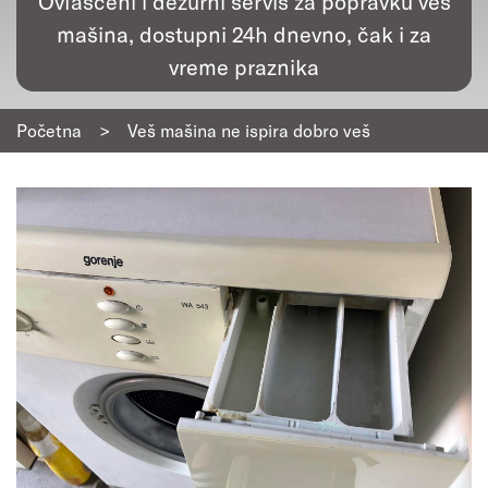
Ovlašćeni i dežurni servis za popravku veš
mašina, dostupni 24h dnevno, čak i za
vreme praznika
Početna
>
Veš mašina ne ispira dobro veš