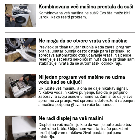
Kombinovana veš mašina prestala da suši
Kombinovana veš mašina ne suši? Evo šta može biti
uzrok i kako rešiti problem.
Ne mogu da se otvore vrata veš mašine
Previsok pritisak unutar bubnja Kada završi program
pranja, unutar bubnja često ostaje para i pritisak. To
sprečava automatsko otključavanje vrata. Najčešće
rešenje je sačekati nekoliko minuta da se pritisak sam
stabilizuje i vrata da se automatski odblokiraju.
Ni jedan program veš mašine ne uzima
vodu kad se uključi
Uključite veš mašinu, a ona ne daje nikakav signal.
Nikakva voda, nikakvo punjenje, kao da je potpuno
zaboravila svoju osnovnu namenu. Zamislite da je sve
spremno za pranje, veš spreman, deterdžent napunjen,
a mašina potpuno gluva na vaše komande.
Ne radi displej na veš mašini
Displej na veš mašini je kao da vam je auto ostao bez
kontrolne table. Odjednom vam taj inače pouzdani
uređaj koji vam olakšava život postaje potpuna
misterija.