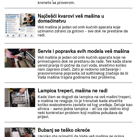
krenete sa proverom.
Najčešći kvarovi veš mašina u
domaćinstvu
Veš mašina je jedan od onih kućnih aparata koje
uzimamo zdravo za gotovo – sve dok ne prestane da
radi.
Servis i popravka svih modela veš mašina
Veš mašina je jedan od onih kućnih aparata koje ne
primećujemo dok ne prestanu da rade. Tek kada stane
usred pranja ili počne da curi voda, shvatimo koliko
nam zapravo znači. Zato je redovno održavanje i
pravovremena popravka od suštinskog značaja da bi
Vaša mašina trajala godinama bez problema.
Lampica treperi, mašina ne radi
Kada Vam se dogodi da lampica na veš mašini treperi,
a mašina ne reaguje, to je trenutak kada shvatite
koliko svakodnevno zavisite od tog uređaja. Deluje kao
sitnica – samo jedna lampica – ali iza nje obično stoji
neki konkretan problem koji mašina pokušava da
prijavi.
Bubanj se teško okreće
Ukoliko ste primetili da Vaša veš mašina ne prima