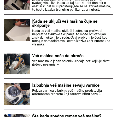
svakog vlasnika. Kada se taj karakterističan miris
oseti u kupatilu ili prostoriji gde se nalazi veš mašina,
to često izaziva trenutnu paniku i zabrinutost.
Kada se uključi veš mašina čuje se
škripanje
Kada se veš mašina uključi i počne da proizvodi
neprijatne zvukove škripanja, to može biti ozbiljan
znak da nešto nije u redu. Ovaj problem je čest kod
mnogih domaćinstava i često izaziva zabrinutost kod
vlasnika.
Veš mašina neće da okreće
Veš mašina je jedan od onih uređaja bez kojih je život
gotovo nezamisliv.
Iz bubnja veš mašine sevaju varnice
Pojava varnica u bubnju veš mašine predstavlja
alarmantan problem koji zahteva hitnu pažnju.
Šta kada spadne remen veš mašine?