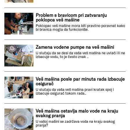
Problem s bravicom pri zatvaranju
poklopca veš mašine
Poklopac veš mašine mora biti pravilno poravnat kako
bi bravica mogla da funkcioniše.
Zamena vodene pumpe na veš mašini
U slučaju da se desi da vaša veš mašina ne uvlači ili ne
izbacuje vodu, to je često znak ..
Veš mašina posle par minuta rada izbacuje
osigurač
U slučaju da vaša veš mašina pravi kratak spoj i
izbacuje osigurač tokom rada..
Veš mašina ostavlja malo vode na kraju
svakog pranja
U vašoj mašini se zadržava voda na kraju svakog
pranja?