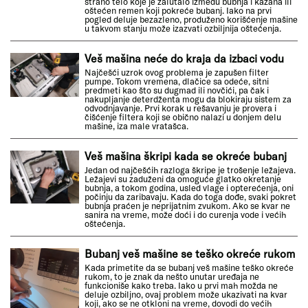
strano telo koje je zalutalo između bubnja i kazana ili
oštećen remen koji pokreće bubanj. Iako na prvi
pogled deluje bezazleno, produženo korišćenje mašine
u takvom stanju može izazvati ozbiljnija oštećenja.
Veš mašina neće do kraja da izbaci vodu
Najčešći uzrok ovog problema je zapušen filter
pumpe. Tokom vremena, dlačice sa odeće, sitni
predmeti kao što su dugmad ili novčići, pa čak i
nakupljanje deterdženta mogu da blokiraju sistem za
odvodnjavanje. Prvi korak u rešavanju je provera i
čišćenje filtera koji se obično nalazi u donjem delu
mašine, iza male vratašca.
Veš mašina škripi kada se okreće bubanj
Jedan od najčešćih razloga škripe je trošenje ležajeva.
Ležajevi su zaduženi da omoguće glatko okretanje
bubnja, a tokom godina, usled vlage i opterećenja, oni
počinju da zaribavaju. Kada do toga dođe, svaki pokret
bubnja praćen je neprijatnim zvukom. Ako se kvar ne
sanira na vreme, može doći i do curenja vode i većih
oštećenja.
Bubanj veš mašine se teško okreće rukom
Kada primetite da se bubanj veš mašine teško okreće
rukom, to je znak da nešto unutar uređaja ne
funkcioniše kako treba. Iako u prvi mah možda ne
deluje ozbiljno, ovaj problem može ukazivati na kvar
koji, ako se ne otkloni na vreme, dovodi do većih