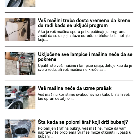
Veš mašini treba dosta vremena da krene
da radi kada se uključi program
Ako je veš mašina spora pri započinajnju programa
znači da se u njoj nalaze određene blokade i smetnje
koje...
Uključene sve lampice i mašina neće da se
pokrene
Upalili ste veš mašinu i lampice sijaju, deluje kao da je
sve u redu, ali veš mašina ne kreće sa...
Veš mašina neće da uzme prašak
Veš mašinu koristimo svakodnevno i kako bi nam veš
bio opran detaljno i...
Šta kada se polomi šraf koji drži bubanj?
Polomljen šraf na bubnju veš mašine, može da vam
napravi više problema Šraf se može otkinuti i upasti u
bubanj ...