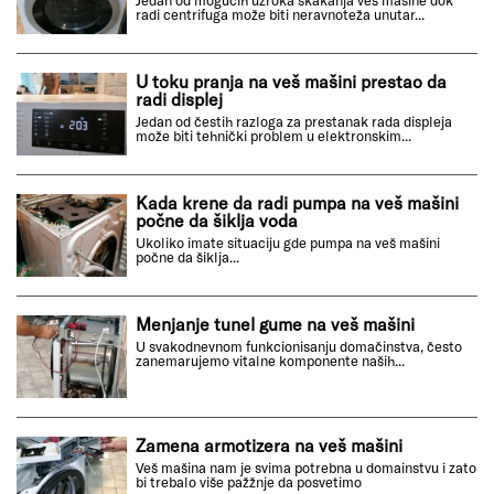
Jedan od mogućih uzroka skakanja veš mašine dok
radi centrifuga može biti neravnoteža unutar...
U toku pranja na veš mašini prestao da
radi displej
Jedan od čestih razloga za prestanak rada displeja
može biti tehnički problem u elektronskim...
Kada krene da radi pumpa na veš mašini
počne da šiklja voda
Ukoliko imate situaciju gde pumpa na veš mašini
počne da šiklja...
Menjanje tunel gume na veš mašini
U svakodnevnom funkcionisanju domačinstva, često
zanemarujemo vitalne komponente naših...
Zamena armotizera na veš mašini
Veš mašina nam je svima potrebna u domainstvu i zato
bi trebalo više pažžnje da posvetimo