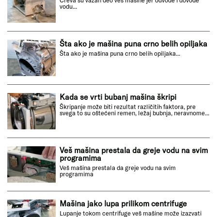
Creva su važan deo veš mašine jer odvode i dovode
vodu...
Šta ako je mašina puna crno belih opiljaka
Šta ako je mašina puna crno belih opiljaka...
Kada se vrti bubanj mašina škripi
Škripanje može biti rezultat različitih faktora, pre
svega to su oštećeni remen, ležaj bubnja, neravnome...
Veš mašina prestala da greje vodu na svim
programima
Veš mašina prestala da greje vodu na svim
programima
Mašina jako lupa prilikom centrifuge
Lupanje tokom centrifuge veš mašine može izazvati