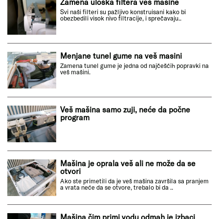
Zamena uloška filtera veš mašine
Svi naši filteri su pažljivo konstruisani kako bi
obezbedili visok nivo filtracije, i sprečavaju..
Menjane tunel gume na veš masini
Zamena tunel gume je jedna od najčešćih popravki na
veš mašini.
Veš mašina samo zuji, neće da počne
program
Mašina je oprala veš ali ne može da se
otvori
Ako ste primetili da je veš mašina završila sa pranjem
a vrata neće da se otvore, trebalo bi da ..
Mašina čim primi vodu odmah je izbaci