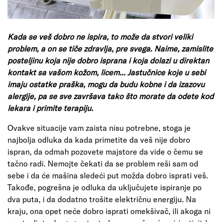
Kada se veš dobro ne ispira, to može da stvori veliki
problem, a on se tiče zdravlja, pre svega. Naime, zamislite
posteljinu koja nije dobro isprana i koja dolazi u direktan
kontakt sa vašom kožom, licem... Jastučnice koje u sebi
imaju ostatke praška, mogu da budu kobne i da izazovu
alergije, pa se sve završava tako što morate da odete kod
lekara i primite terapiju.
Ovakve situacije vam zaista nisu potrebne, stoga je
najbolja odluka da kada primetite da veš nije dobro
ispran, da odmah pozovete majstore da vide o čemu se
tačno radi. Nemojte čekati da se problem reši sam od
sebe i da će mašina sledeći put možda dobro isprati veš.
Takođe, pogrešna je odluka da uključujete ispiranje po
dva puta, i da dodatno trošite električnu energiju. Na
kraju, ona opet neće dobro isprati omekšivač, ili akoga ni