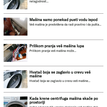
nelagodnost...
Mašina samo ponekad pusti vodu ispod
Veš mašina je predviđena da radi pravilno i da pušta...
Prilikom pranja veš mašina lupa
Prilikom pranja veš mašina može...
Hvatač boja se zaglavio u crevu veš
mašine
Hvatač boja se zaglavio u crevu veš mašine...
Kada krene centrifuga mašina skače po
prostoriji