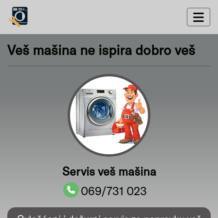
Veš mašina ne ispira dobro veš
Servis veš mašina
069/731 023