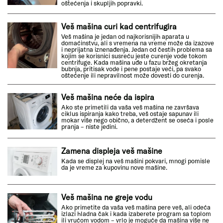
oštećenja i skupljih popravki.
Veš mašina curi kad centrifugira
Veš mašina je jedan od najkorisnijih aparata u
domaćinstvu, ali s vremena na vreme može da izazove
i neprijatna iznenađenja. Jedan od čestih problema sa
kojim se korisnici susreću jeste curenje vode tokom
centrifuge. Kada mašina uđe u fazu bržeg okretanja
bubnja, pritisak vode i pene postaje veći, pa svako
oštećenje ili nepravilnost može dovesti do curenja.
Veš mašina neće da ispira
Ako ste primetili da vaša veš mašina ne završava
ciklus ispiranja kako treba, veš ostaje sapunav ili
mokar više nego obično, a deterdžent se oseća i posle
pranja – niste jedini.
Zamena displeja veš mašine
Kada se displej na veš mašini pokvari, mnogi pomisle
da je vreme za kupovinu nove mašine.
Veš mašina ne greje vodu
Ako primetite da vaša veš mašina pere veš, ali odeća
izlazi hladna čak i kada izaberete program sa toplom
ili vrućom vodom – vrlo je moguće da mašina više ne