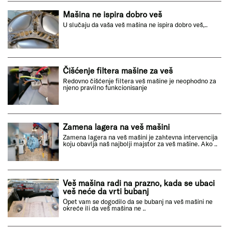
Mašina ne ispira dobro veš
U slučaju da vaša veš mašina ne ispira dobro veš,..
Čišćenje filtera mašine za veš
Redovno čišćenje filtera veš mašine je neophodno za
njeno pravilno funkcionisanje
Zamena lagera na veš mašini
Zamena lagera na veš mašini je zahtevna intervencija
koju obavlja naš najbolji majstor za veš mašine. Ako ..
Veš mašina radi na prazno, kada se ubaci
veš neće da vrti bubanj
Opet vam se dogodilo da se bubanj na veš mašini ne
okreće ili da veš mašina ne ..