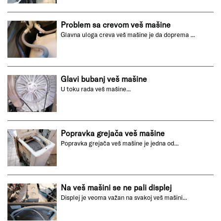
Problem sa crevom veš mašine
Glavna uloga creva veš mašine je da doprema ...
Glavi bubanj veš mašine
U toku rada veš mašine...
Popravka grejača veš mašine
Popravka grejača veš mašine je jedna od...
Na veš mašini se ne pali displej
Displej je veoma važan na svakoj veš mašini...