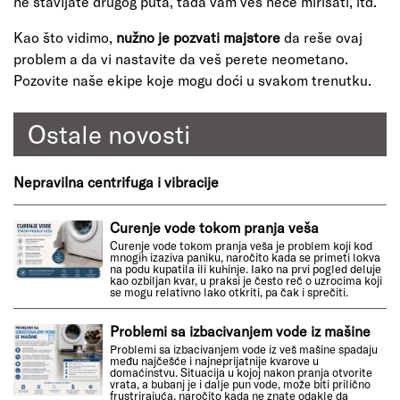
ne stavljate drugog puta, tada vam veš neće mirisati, itd.
Kao što vidimo,
nužno je pozvati majstore
da reše ovaj
problem a da vi nastavite da veš perete neometano.
Pozovite naše ekipe koje mogu doći u svakom trenutku.
Ostale novosti
Nepravilna centrifuga i vibracije
Curenje vode tokom pranja veša
Curenje vode tokom pranja veša je problem koji kod
mnogih izaziva paniku, naročito kada se primeti lokva
na podu kupatila ili kuhinje. Iako na prvi pogled deluje
kao ozbiljan kvar, u praksi je često reč o uzrocima koji
se mogu relativno lako otkriti, pa čak i sprečiti.
Problemi sa izbacivanjem vode iz mašine
Problemi sa izbacivanjem vode iz veš mašine spadaju
među najčešće i najneprijatnije kvarove u
domaćinstvu. Situacija u kojoj nakon pranja otvorite
vrata, a bubanj je i dalje pun vode, može biti prilično
frustrirajuća, naročito kada ne znate odakle da