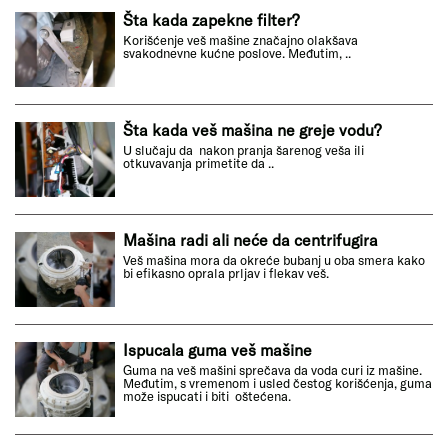
Šta kada zapekne filter?
Korišćenje veš mašine značajno olakšava
svakodnevne kućne poslove. Međutim, ..
Šta kada veš mašina ne greje vodu?
U slučaju da nakon pranja šarenog veša ili
otkuvavanja primetite da ..
Mašina radi ali neće da centrifugira
Veš mašina mora da okreće bubanj u oba smera kako
bi efikasno oprala prljav i flekav veš.
Ispucala guma veš mašine
Guma na veš mašini sprečava da voda curi iz mašine.
Međutim, s vremenom i usled čestog korišćenja, guma
može ispucati i biti oštećena.