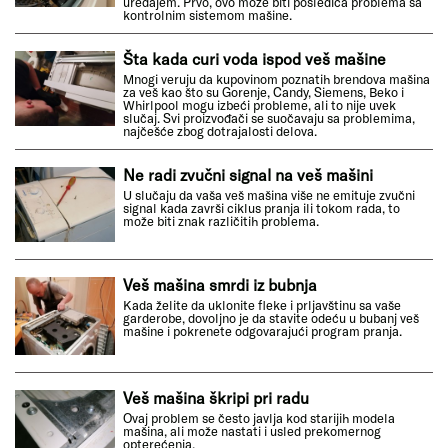
uređajem. Prvo, ovo može biti posledica problema sa
kontrolnim sistemom mašine.
Šta kada curi voda ispod veš mašine
Mnogi veruju da kupovinom poznatih brendova mašina
za veš kao što su Gorenje, Candy, Siemens, Beko i
Whirlpool mogu izbeći probleme, ali to nije uvek
slučaj. Svi proizvođači se suočavaju sa problemima,
najčešće zbog dotrajalosti delova.
Ne radi zvučni signal na veš mašini
U slučaju da vaša veš mašina više ne emituje zvučni
signal kada završi ciklus pranja ili tokom rada, to
može biti znak različitih problema.
Veš mašina smrdi iz bubnja
Kada želite da uklonite fleke i prljavštinu sa vaše
garderobe, dovoljno je da stavite odeću u bubanj veš
mašine i pokrenete odgovarajući program pranja.
Veš mašina škripi pri radu
Ovaj problem se često javlja kod starijih modela
mašina, ali može nastati i usled prekomernog
opterećenja.