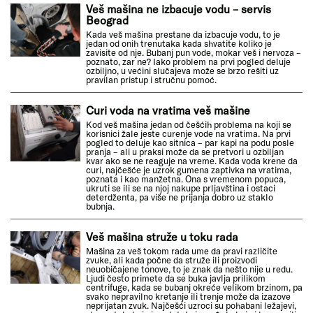
Veš mašina ne izbacuje vodu – servis
Beograd
Kada veš mašina prestane da izbacuje vodu, to je
jedan od onih trenutaka kada shvatite koliko je
zavisite od nje. Bubanj pun vode, mokar veš i nervoza –
poznato, zar ne? Iako problem na prvi pogled deluje
ozbiljno, u većini slučajeva može se brzo rešiti uz
pravilan pristup i stručnu pomoć.
Curi voda na vratima veš mašine
Kod veš mašina jedan od češćih problema na koji se
korisnici žale jeste curenje vode na vratima. Na prvi
pogled to deluje kao sitnica – par kapi na podu posle
pranja – ali u praksi može da se pretvori u ozbiljan
kvar ako se ne reaguje na vreme. Kada voda krene da
curi, najčešće je uzrok gumena zaptivka na vratima,
poznata i kao manžetna. Ona s vremenom popuca,
ukruti se ili se na njoj nakupe prljavština i ostaci
deterdženta, pa više ne prijanja dobro uz staklo
bubnja.
Veš mašina struže u toku rada
Mašina za veš tokom rada ume da pravi različite
zvuke, ali kada počne da struže ili proizvodi
neuobičajene tonove, to je znak da nešto nije u redu.
Ljudi često primete da se buka javlja prilikom
centrifuge, kada se bubanj okreće velikom brzinom, pa
svako nepravilno kretanje ili trenje može da izazove
neprijatan zvuk. Najčešći uzroci su pohabani ležajevi,