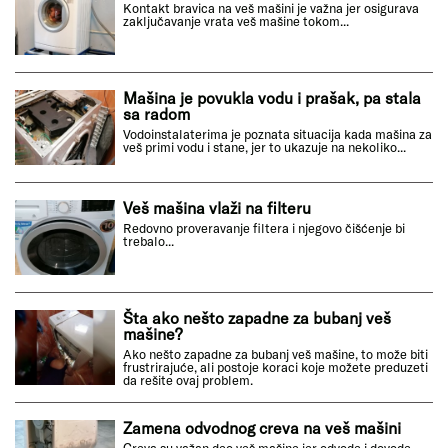
Kontakt bravica na veš mašini je važna jer osigurava
zaključavanje vrata veš mašine tokom...
Mašina je povukla vodu i prašak, pa stala
sa radom
Vodoinstalaterima je poznata situacija kada mašina za
veš primi vodu i stane, jer to ukazuje na nekoliko...
Veš mašina vlaži na filteru
Redovno proveravanje filtera i njegovo čišćenje bi
trebalo...
Šta ako nešto zapadne za bubanj veš
mašine?
Ako nešto zapadne za bubanj veš mašine, to može biti
frustrirajuće, ali postoje koraci koje možete preduzeti
da rešite ovaj problem.
Zamena odvodnog creva na veš mašini