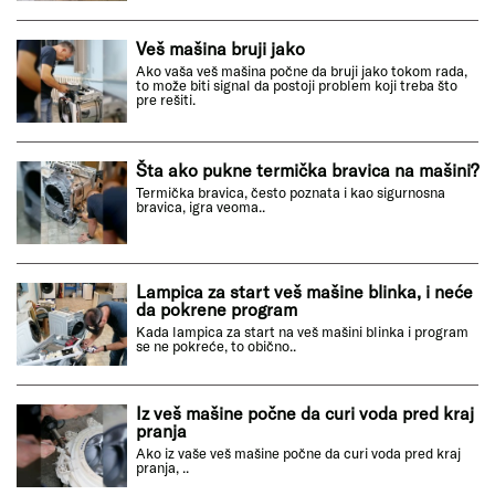
Veš mašina bruji jako
Ako vaša veš mašina počne da bruji jako tokom rada,
to može biti signal da postoji problem koji treba što
pre rešiti.
Šta ako pukne termička bravica na mašini?
Termička bravica, često poznata i kao sigurnosna
bravica, igra veoma..
Lampica za start veš mašine blinka, i neće
da pokrene program
Kada lampica za start na veš mašini blinka i program
se ne pokreće, to obično..
Iz veš mašine počne da curi voda pred kraj
pranja
Ako iz vaše veš mašine počne da curi voda pred kraj
pranja, ..