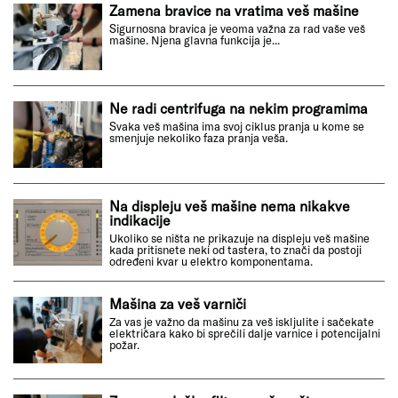
Zamena bravice na vratima veš mašine
Sigurnosna bravica je veoma važna za rad vaše veš
mašine. Njena glavna funkcija je...
Ne radi centrifuga na nekim programima
Svaka veš mašina ima svoj ciklus pranja u kome se
smenjuje nekoliko faza pranja veša.
Na displeju veš mašine nema nikakve
indikacije
Ukoliko se ništa ne prikazuje na displeju veš mašine
kada pritisnete neki od tastera, to znači da postoji
određeni kvar u elektro komponentama.
Mašina za veš varniči
Za vas je važno da mašinu za veš iskljulite i sačekate
električara kako bi sprečili dalje varnice i potencijalni
požar.