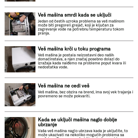
Veš mašina smrdi kada se uključi
Jedan od čestih uzroka problema sa veš mašinom
može biti pregoreli grejač, koji je ključan za
zagrevanje vode na potrebnu temperaturu tokom
pranja.
Veš mašina krči u toku programa
Veš mašina je postala neizostavni deo naših
domaćinstava, a njen značaj posebno dolazi do
izražaja kada naiđemo na probleme poput kvara ili
nedostatka vode.
Veš mašina ne cedi veš
Veš mašina, bez obzira na brend, ima svoj vek trajanja i
povremeno se može pokvariti.
Kada se uključi mašina naglo dobije
ubrzanje
Vaša veš mašina naglo ubrzava kada je uključite, to
može ukazivati na nekoliko mogućih problema sa