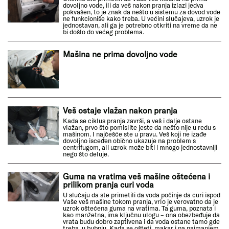
dovoljno vode, ili da veš nakon pranja izlazi jedva
pokvašen, to je znak da nešto u sistemu za dovod vode
ne funkcioniše kako treba. U većini slučajeva, uzrok je
jednostavan, ali ga je potrebno otkriti na vreme da ne
bi došlo do većeg problema.
Mašina ne prima dovoljno vode
Veš ostaje vlažan nakon pranja
Kada se ciklus pranja završi, a veš i dalje ostane
vlažan, prvo što pomislite jeste da nešto nije u redu s
mašinom. I najčešće ste u pravu. Veš koji ne izađe
dovoljno isceđen obično ukazuje na problem s
centrifugom, ali uzrok može biti i mnogo jednostavniji
nego što deluje.
Guma na vratima veš mašine oštećena i
prilikom pranja curi voda
U slučaju da ste primetili da voda počinje da curi ispod
Vaše veš mašine tokom pranja, vrlo je verovatno da je
uzrok oštećena guma na vratima. Ta guma, poznata i
kao manžetna, ima ključnu ulogu – ona obezbeđuje da
vrata budu dobro zaptivena i da voda ostane tamo gde
treba, u bubnju. Kada se ošteti, makar i na najmanjem