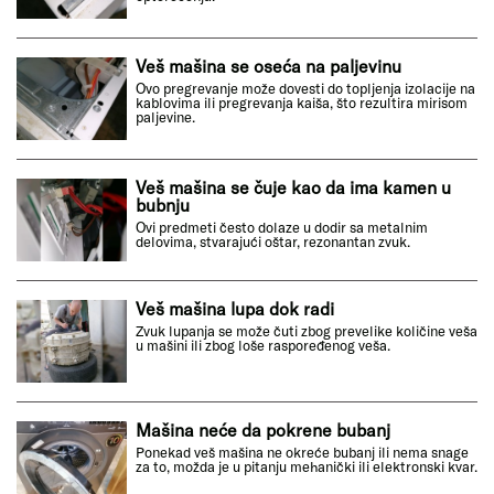
Veš mašina se oseća na paljevinu
Ovo pregrevanje može dovesti do topljenja izolacije na
kablovima ili pregrevanja kaiša, što rezultira mirisom
paljevine.
Veš mašina se čuje kao da ima kamen u
bubnju
Ovi predmeti često dolaze u dodir sa metalnim
delovima, stvarajući oštar, rezonantan zvuk.
Veš mašina lupa dok radi
Zvuk lupanja se može čuti zbog prevelike količine veša
u mašini ili zbog loše raspoređenog veša.
Mašina neće da pokrene bubanj
Ponekad veš mašina ne okreće bubanj ili nema snage
za to, možda je u pitanju mehanički ili elektronski kvar.