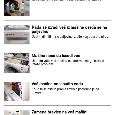
Kada se izvadi veš iz mašine oseća se na
paljevinu
Osetiti dim ili miris paljevine iz bilo kog aparata nije ..
Mašina neće da iscedi veš
Ukoliko vaša veš mašina ne cedi veš mogli biste da
imate problem...
Veš mašina ne ispušta vodu
Kako bi se ciklus pranja završio potrebno je da
pumpa...
Zamena bravice na veš mašini