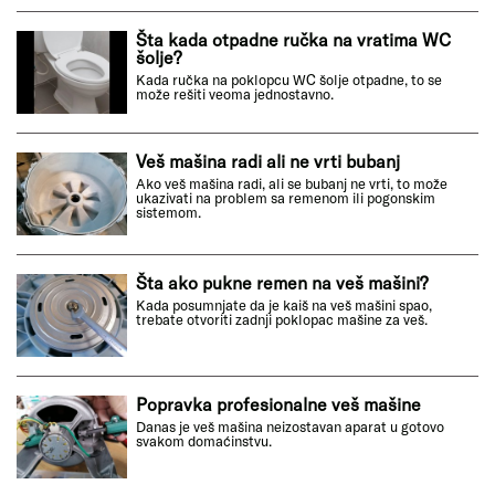
Šta kada otpadne ručka na vratima WC
šolje?
Kada ručka na poklopcu WC šolje otpadne, to se
može rešiti veoma jednostavno.
Veš mašina radi ali ne vrti bubanj
Ako veš mašina radi, ali se bubanj ne vrti, to može
ukazivati na problem sa remenom ili pogonskim
sistemom.
Šta ako pukne remen na veš mašini?
Kada posumnjate da je kaiš na veš mašini spao,
trebate otvoriti zadnji poklopac mašine za veš.
Popravka profesionalne veš mašine
Danas je veš mašina neizostavan aparat u gotovo
svakom domaćinstvu.