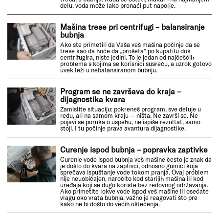
delu, voda može lako pronaći put napolje.
Mašina trese pri centrifugi – balansiranje
bubnja
Ako ste primetili da Vaša veš mašina počinje da se
trese kao da hoće da „prošeta“ po kupatilu dok
centrifugira, niste jedini. To je jedan od najčešćih
problema s kojima se korisnici susreću, a uzrok gotovo
uvek leži u nebalansiranom bubnju.
Program se ne završava do kraja –
dijagnostika kvara
Zamislite situaciju: pokreneš program, sve deluje u
redu, ali na samom kraju — ništa. Ne završi se. Ne
pojavi se poruka o uspehu, ne ispiše rezultat, samo
stoji. I tu počinje prava avantura dijagnostike.
Curenje ispod bubnja – popravka zaptivke
Curenje vode ispod bubnja veš mašine često je znak da
je došlo do kvara na zaptivci, odnosno gumici koja
sprečava ispuštanje vode tokom pranja. Ovaj problem
nije neuobičajen, naročito kod starijih mašina ili kod
uređaja koji se dugo koriste bez redovnog održavanja.
Ako primetite lokve vode ispod veš mašine ili osećate
vlagu oko vrata bubnja, važno je reagovati što pre
kako ne bi došlo do većih oštećenja.