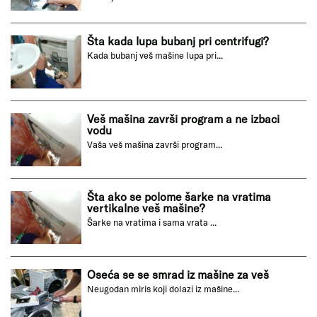
Šta kada lupa bubanj pri centrifugi?
Kada bubanj veš mašine lupa pri...
Veš mašina završi program a ne izbaci
vodu
Vaša veš mašina završi program...
Šta ako se polome šarke na vratima
vertikalne veš mašine?
Šarke na vratima i sama vrata ...
Oseća se se smrad iz mašine za veš
Neugodan miris koji dolazi iz mašine...