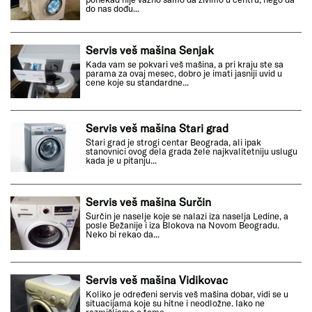
do nas dođu...
Servis veš mašina Senjak
Kada vam se pokvari veš mašina, a pri kraju ste sa
parama za ovaj mesec, dobro je imati jasniji uvid u
cene koje su standardne...
Servis veš mašina Stari grad
Stari grad je strogi centar Beograda, ali ipak
stanovnici ovog dela grada žele najkvalitetniju uslugu
kada je u pitanju...
Servis veš mašina Surčin
Surčin je naselje koje se nalazi iza naselja Ledine, a
posle Bežanije i iza Blokova na Novom Beogradu.
Neko bi rekao da...
Servis veš mašina Vidikovac
Koliko je određeni servis veš mašina dobar, vidi se u
situacijama koje su hitne i neodložne. Iako ne