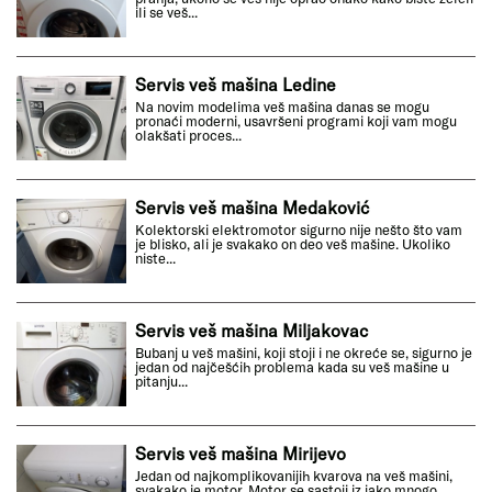
ili se veš...
Servis veš mašina Ledine
Na novim modelima veš mašina danas se mogu
pronaći moderni, usavršeni programi koji vam mogu
olakšati proces...
Servis veš mašina Medaković
Kolektorski elektromotor sigurno nije nešto što vam
je blisko, ali je svakako on deo veš mašine. Ukoliko
niste...
Servis veš mašina Miljakovac
Bubanj u veš mašini, koji stoji i ne okreće se, sigurno je
jedan od najčešćih problema kada su veš mašine u
pitanju...
Servis veš mašina Mirijevo
Jedan od najkomplikovanijih kvarova na veš mašini,
svakako je motor. Motor se sastoji iz jako mnogo