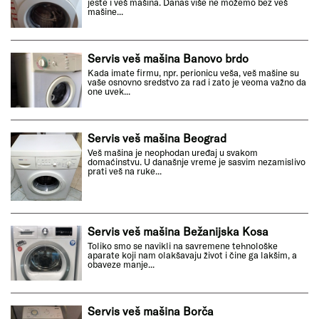
jeste i veš mašina. Danas više ne možemo bez veš
mašine...
Servis veš mašina Banovo brdo
Kada imate firmu, npr. perionicu veša, veš mašine su
vaše osnovno sredstvo za rad i zato je veoma važno da
one uvek...
Servis veš mašina Beograd
Veš mašina je neophodan uređaj u svakom
domaćinstvu. U današnje vreme je sasvim nezamislivo
prati veš na ruke...
Servis veš mašina Bežanijska Kosa
Toliko smo se navikli na savremene tehnološke
aparate koji nam olakšavaju život i čine ga lakšim, a
obaveze manje...
Servis veš mašina Borča