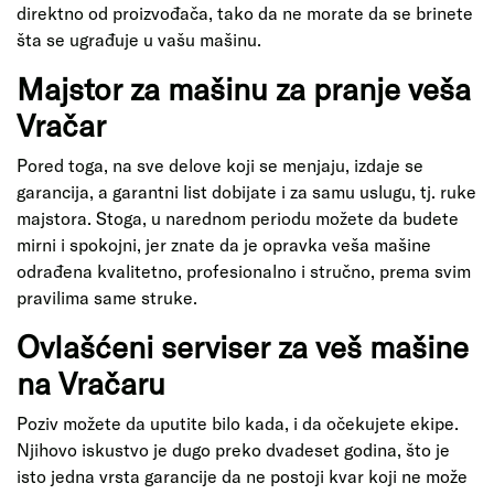
direktno od proizvođača, tako da ne morate da se brinete
šta se ugrađuje u vašu mašinu.
Majstor za mašinu za pranje veša
Vračar
Pored toga, na sve delove koji se menjaju, izdaje se
garancija, a garantni list dobijate i za samu uslugu, tj. ruke
majstora. Stoga, u narednom periodu možete da budete
mirni i spokojni, jer znate da je opravka veša mašine
odrađena kvalitetno, profesionalno i stručno, prema svim
pravilima same struke.
Ovlašćeni serviser za veš mašine
na Vračaru
Poziv možete da uputite bilo kada, i da očekujete ekipe.
Njihovo iskustvo je dugo preko dvadeset godina, što je
isto jedna vrsta garancije da ne postoji kvar koji ne može