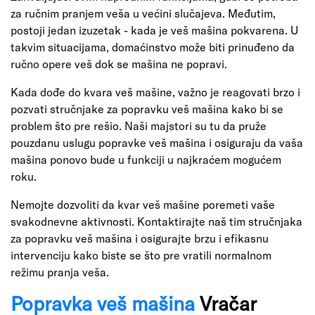
za ručnim pranjem veša u većini slučajeva. Međutim,
postoji jedan izuzetak - kada je veš mašina pokvarena. U
takvim situacijama, domaćinstvo može biti prinuđeno da
ručno opere veš dok se mašina ne popravi.
Kada dođe do kvara veš mašine, važno je reagovati brzo i
pozvati stručnjake za popravku veš mašina kako bi se
problem što pre rešio. Naši majstori su tu da pruže
pouzdanu uslugu popravke veš mašina i osiguraju da vaša
mašina ponovo bude u funkciji u najkraćem mogućem
roku.
Nemojte dozvoliti da kvar veš mašine poremeti vaše
svakodnevne aktivnosti. Kontaktirajte naš tim stručnjaka
za popravku veš mašina i osigurajte brzu i efikasnu
intervenciju kako biste se što pre vratili normalnom
režimu pranja veša.
Popravka veš mašina
Vračar