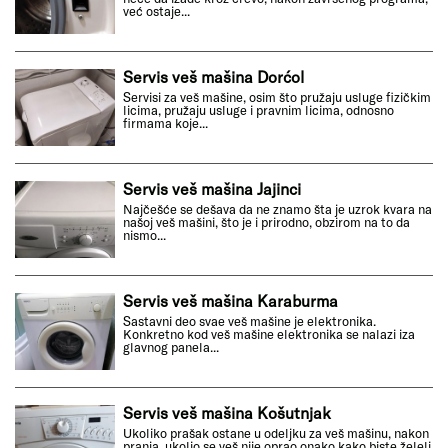
već ostaje...
Servis veš mašina Dorćol
Servisi za veš mašine, osim što pružaju usluge fizičkim
licima, pružaju usluge i pravnim licima, odnosno
firmama koje...
Servis veš mašina Jajinci
Najčešće se dešava da ne znamo šta je uzrok kvara na
našoj veš mašini, što je i prirodno, obzirom na to da
nismo...
Servis veš mašina Karaburma
Sastavni deo svae veš mašine je elektronika.
Konkretno kod veš mašine elektronika se nalazi iza
glavnog panela...
Servis veš mašina Košutnjak
Ukoliko prašak ostane u odeljku za veš mašinu, nakon
pranja, ukolio se veš nije oprao onako kako biste želeli