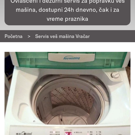
Ovlašćeni i dežurni servis za popravku veš
mašina, dostupni 24h dnevno, čak i za
vreme praznika
Početna
>
Servis veš mašina Vračar