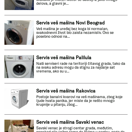
delova, a glavni je...
Servis veš mašina Novi Beograd
Veš mašina je uređaj bez koga bi normalan,
svakodnevni život bio zaista nezamisliv. Ovo se
posebno odnosi na...
Servis veš mašina Palilula
Naši serviseri rade na teritoriji čitavog grada, tako da
na svaku adresu mogu da stignu za najdalje sat
vremena, ako su u...
Servis veš mašina Rakovica
Postoje banalni kvarovi na veš mašinama, zbog koje
ljude hvata panika, jer misle da je nešto mnogo
krupnije u pitanju, zbog...
Servis veš mašina Savski venac
Savski venac je strogi centar grada, međutim,
ponekad nije važno samo da živimo u centru, nego da