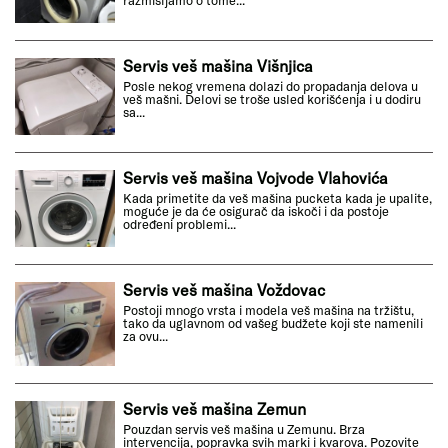
razmišljamo o tome...
Servis veš mašina Višnjica
Posle nekog vremena dolazi do propadanja delova u
veš mašni. Delovi se troše usled korišćenja i u dodiru
sa...
Servis veš mašina Vojvode Vlahovića
Kada primetite da veš mašina pucketa kada je upalite,
moguće je da će osigurač da iskoči i da postoje
određeni problemi...
Servis veš mašina Voždovac
Postoji mnogo vrsta i modela veš mašina na tržištu,
tako da uglavnom od vašeg budžete koji ste namenili
za ovu...
Servis veš mašina Zemun
Pouzdan servis veš mašina u Zemunu. Brza
intervencija, popravka svih marki i kvarova. Pozovite