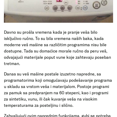
Davno su prošla vremena kada je pranje veša bilo
isključivo ručno. To su bila vremena naših baka, kada
moderne veš mašine sa različitim programima nisu bile
dostupne. Tada su domaćice morale ručno da peru veš,
odvajajući materijale poput vune koje zahtevaju poseban
tretman.
Danas su veš mašine postale izuzetno napredne, sa
programatorima koji omogućavaju podešavanje programa
u skladu sa vrstom veša i materijalom. Postoje programi
za pamuk sa predpranjem na 60 stepeni, kao i programi
za sintetiku, vunu, ili čak kuvanje veša na visokim
temperaturama za posteljinu i slično.
Zahvaljujući ovim naprednim funkcijama, gubi se potreba