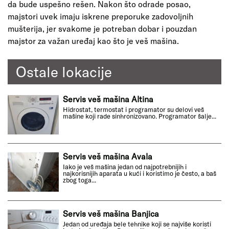
da bude uspešno rešen. Nakon što odrade posao,
majstori uvek imaju iskrene preporuke zadovoljnih
mušterija, jer svakome je potreban dobar i pouzdan
majstor za važan uređaj kao što je veš mašina.
Ostale lokacije
Servis veš mašina Altina
Hidrostat, termostat i programator su delovi veš
mašine koji rade sinhronizovano. Programator šalje...
Servis veš mašina Avala
Iako je veš mašina jedan od najpotrebnijih i
najkorisnijih aparata u kući i koristimo je često, a baš
zbog toga...
Servis veš mašina Banjica
Jedan od uređaja bele tehnike koji se najviše koristi