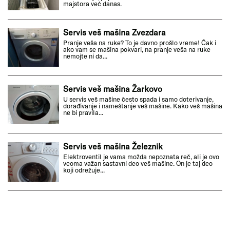
majstora već danas.
Servis veš mašina Zvezdara
Pranje veša na ruke? To je davno prošlo vreme! Čak i
ako vam se mašina pokvari, na pranje veša na ruke
nemojte ni da...
Servis veš mašina Žarkovo
U servis veš mašine često spada i samo doterivanje,
dorađivanje i nameštanje veš mašine. Kako veš mašina
ne bi pravila...
Servis veš mašina Železnik
Elektroventil je vama možda nepoznata reč, ali je ovo
veoma važan sastavni deo veš mašine. On je taj deo
koji odrežuje...