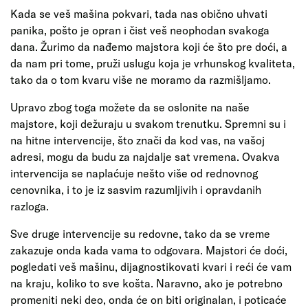
Kada se veš mašina pokvari, tada nas obično uhvati
panika, pošto je opran i čist veš neophodan svakoga
dana. Žurimo da nađemo majstora koji će što pre doći, a
da nam pri tome, pruži uslugu koja je vrhunskog kvaliteta,
tako da o tom kvaru više ne moramo da razmišljamo.
Upravo zbog toga možete da se oslonite na naše
majstore, koji dežuraju u svakom trenutku. Spremni su i
na hitne intervencije, što znači da kod vas, na vašoj
adresi, mogu da budu za najdalje sat vremena. Ovakva
intervencija se naplaćuje nešto više od rednovnog
cenovnika, i to je iz sasvim razumljivih i opravdanih
razloga.
Sve druge intervencije su redovne, tako da se vreme
zakazuje onda kada vama to odgovara. Majstori će doći,
pogledati veš mašinu, dijagnostikovati kvari i reći će vam
na kraju, koliko to sve košta. Naravno, ako je potrebno
promeniti neki deo, onda će on biti originalan, i poticaće