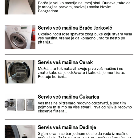
Borča je veliko naselje na levoj obali Dunava, tako da
je mnogi sa pravom, nazivaju novim Novim
Beogradom...
Servis veš mašina Braće Jerković
Ukoliko noću loše spavate zbog buke koju stvara vaša
veš mašina, vreme je da konačno uradite nešto po
pitanju...
Servis veš mašina Cerak
Možda ste tek nabavili svoju prvu veš mašinu i ne
znate kako da je održavate i kako da je montirate.
Postoje korisni...
Servis veš mašina Čukarica
Veš mašine bi trebalo redovno održavati, a pod tim
pojmom mislimo na više stvari. Prva od njih je redovno
čišćenje filtera...
Servis veš mašina Dedinje
Sigurno vam se bar jednom desilo da voda iz mašine
neće da izađe kroz crevo, nakon završenog programa,