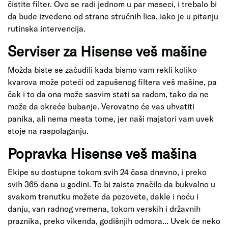
čistite filter. Ovo se radi jednom u par meseci, i trebalo bi
da bude izvedeno od strane stručnih lica, iako je u pitanju
rutinska intervencija.
Serviser za Hisense veš mašine
Možda biste se začudili kada bismo vam rekli koliko
kvarova može poteći od zapušenog filtera veš mašine, pa
čak i to da ona može sasvim stati sa radom, tako da ne
može da okreće bubanje. Verovatno će vas uhvatiti
panika, ali nema mesta tome, jer naši majstori vam uvek
stoje na raspolaganju.
Popravka Hisense veš mašina
Ekipe su dostupne tokom svih 24 časa dnevno, i preko
svih 365 dana u godini. To bi zaista značilo da bukvalno u
svakom trenutku možete da pozovete, dakle i noću i
danju, van radnog vremena, tokom verskih i državnih
praznika, preko vikenda, godišnjih odmora... Uvek će neko