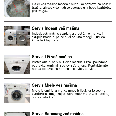
Haier veš mašine možda nisu toliko poznate na našem
tržištu, ali sve više ljudi se uverava u njihove kvalitete,
pre svega...
Servis Indesit veš mašina
Indesit veš mašine spadaju u prestižnije marke, i
skuplje modele, pa ne čudi odluka mnogih ljudi da
kupe baš taj brend...
Servis LG veš mašina
Profesionalni servis LG veš mašina. Brza i pouzdana
popravka, originalni delovi i garancija. Kontaktirajte
nas za dolazak na adresu ili servis u servisu.
Servis Miele veš mašina
Miele je omiljena marka mnogih ljudi, jer je veoma
kvalitetna i dugotrajna. Ako imate miele veš mašinu,
onda znate šta...
Servis Samsung veš mašina