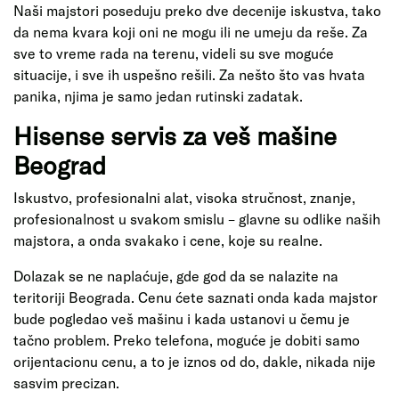
Naši majstori poseduju preko dve decenije iskustva, tako
da nema kvara koji oni ne mogu ili ne umeju da reše. Za
sve to vreme rada na terenu, videli su sve moguće
situacije, i sve ih uspešno rešili. Za nešto što vas hvata
panika, njima je samo jedan rutinski zadatak.
Hisense servis za veš mašine
Beograd
Iskustvo, profesionalni alat, visoka stručnost, znanje,
profesionalnost u svakom smislu – glavne su odlike naših
majstora, a onda svakako i cene, koje su realne.
Dolazak se ne naplaćuje, gde god da se nalazite na
teritoriji Beograda. Cenu ćete saznati onda kada majstor
bude pogledao veš mašinu i kada ustanovi u čemu je
tačno problem. Preko telefona, moguće je dobiti samo
orijentacionu cenu, a to je iznos od do, dakle, nikada nije
sasvim precizan.