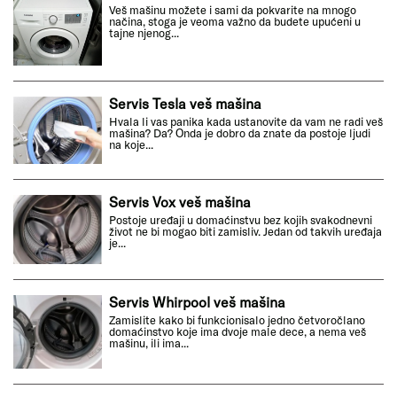
Veš mašinu možete i sami da pokvarite na mnogo
načina, stoga je veoma važno da budete upućeni u
tajne njenog...
Servis Tesla veš mašina
Hvala li vas panika kada ustanovite da vam ne radi veš
mašina? Da? Onda je dobro da znate da postoje ljudi
na koje...
Servis Vox veš mašina
Postoje uređaji u domaćinstvu bez kojih svakodnevni
život ne bi mogao biti zamisliv. Jedan od takvih uređaja
je...
Servis Whirpool veš mašina
Zamislite kako bi funkcionisalo jedno četvoročlano
domaćinstvo koje ima dvoje male dece, a nema veš
mašinu, ili ima...