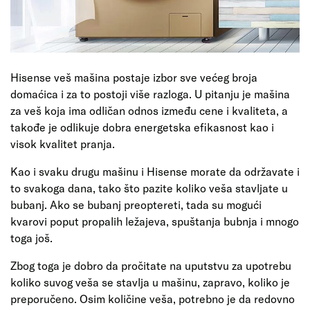
Hisense veš mašina postaje izbor sve većeg broja
domaćica i za to postoji više razloga. U pitanju je mašina
za veš koja ima odličan odnos između cene i kvaliteta, a
takođe je odlikuje dobra energetska efikasnost kao i
visok kvalitet pranja.
Kao i svaku drugu mašinu i Hisense morate da održavate i
to svakoga dana, tako što pazite koliko veša stavljate u
bubanj. Ako se bubanj preoptereti, tada su mogući
kvarovi poput propalih ležajeva, spuštanja bubnja i mnogo
toga još.
Zbog toga je dobro da pročitate na uputstvu za upotrebu
koliko suvog veša se stavlja u mašinu, zapravo, koliko je
preporučeno. Osim količine veša, potrebno je da redovno