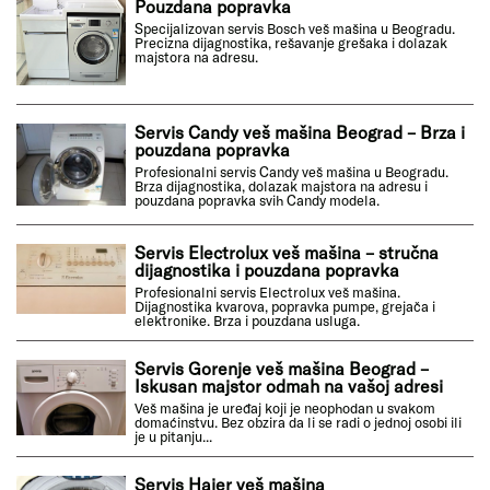
Pouzdana popravka
Specijalizovan servis Bosch veš mašina u Beogradu.
Precizna dijagnostika, rešavanje grešaka i dolazak
majstora na adresu.
Servis Candy veš mašina Beograd – Brza i
pouzdana popravka
Profesionalni servis Candy veš mašina u Beogradu.
Brza dijagnostika, dolazak majstora na adresu i
pouzdana popravka svih Candy modela.
Servis Electrolux veš mašina – stručna
dijagnostika i pouzdana popravka
Profesionalni servis Electrolux veš mašina.
Dijagnostika kvarova, popravka pumpe, grejača i
elektronike. Brza i pouzdana usluga.
Servis Gorenje veš mašina Beograd –
Iskusan majstor odmah na vašoj adresi
Veš mašina je uređaj koji je neophodan u svakom
domaćinstvu. Bez obzira da li se radi o jednoj osobi ili
je u pitanju...
Servis Haier veš mašina