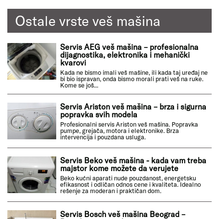
Ostale vrste veš mašina
Servis AEG veš mašina – profesionalna
dijagnostika, elektronika i mehanički
kvarovi
Kada ne bismo imali veš mašine, ili kada taj uređaj ne
bi bio ispravan, onda bismo morali prati veš na ruke.
Kome se još...
Servis Ariston veš mašina – brza i sigurna
popravka svih modela
Profesionalni servis Ariston veš mašina. Popravka
pumpe, grejača, motora i elektronike. Brza
intervencija i pouzdana usluga.
Servis Beko veš mašina - kada vam treba
majstor kome možete da verujete
Beko kućni aparati nude pouzdanost, energetsku
efikasnost i odličan odnos cene i kvaliteta. Idealno
rešenje za moderan i praktičan dom.
Servis Bosch veš mašina Beograd –