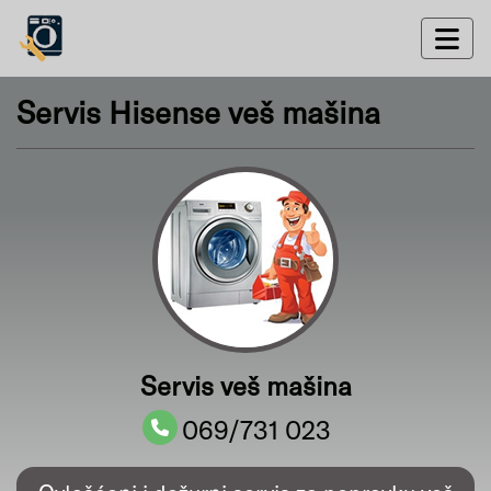
Servis Hisense veš mašina
Servis veš mašina
069/731 023