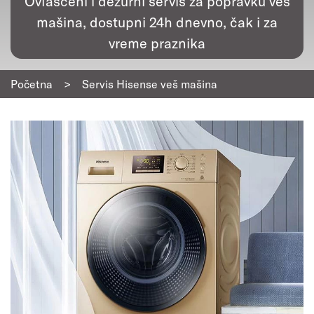
Ovlašćeni i dežurni servis za popravku veš
mašina, dostupni 24h dnevno, čak i za
vreme praznika
Početna
>
Servis Hisense veš mašina