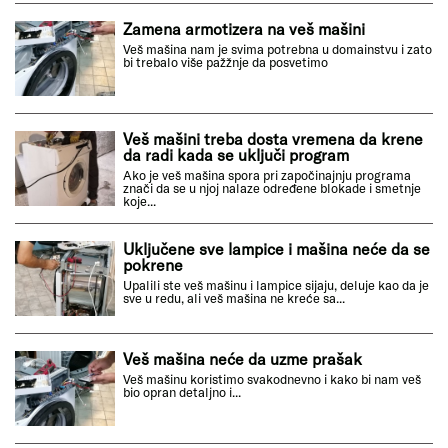
Zamena armotizera na veš mašini
Veš mašina nam je svima potrebna u domainstvu i zato
bi trebalo više pažžnje da posvetimo
Veš mašini treba dosta vremena da krene
da radi kada se uključi program
Ako je veš mašina spora pri započinajnju programa
znači da se u njoj nalaze određene blokade i smetnje
koje...
Uključene sve lampice i mašina neće da se
pokrene
Upalili ste veš mašinu i lampice sijaju, deluje kao da je
sve u redu, ali veš mašina ne kreće sa...
Veš mašina neće da uzme prašak
Veš mašinu koristimo svakodnevno i kako bi nam veš
bio opran detaljno i...