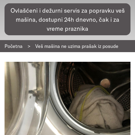
Ovlašćeni i dežurni servis za popravku veš
mašina, dostupni 24h dnevno, čak i za
vreme praznika
Početna
>
Veš mašina ne uzima prašak iz posude