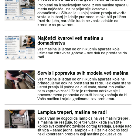
Problemi sa izbacivanjem vode iz veš mašine spadaju
među najčešće i najneprijatnije kvarove u
domaćinstvu. Situacija u kojoj nakon pranja otvorite
vrata, a bubanj je i dalje pun vode, može biti prilično
frustrirajuća, naročito kada ne znate odakle da
krenete sa proverom.
Najčešći kvarovi veš mašina u
domaćinstvu
Veš mašina je jedan od onih kućnih aparata koje
uzimamo zdravo za gotovo – sve dok ne prestane da
radi.
Servis i popravka svih modela veš mašina
Veš mašina je jedan od onih kućnih aparata koje ne
primećujemo dok ne prestanu da rade. Tek kada stane
usred pranja ili počne da curi voda, shvatimo koliko
nam zapravo znači. Zato je redovno održavanje i
pravovremena popravka od suštinskog značaja da bi
Vaša mašina trajala godinama bez problema.
Lampica treperi, mašina ne radi
Kada Vam se dogodi da lampica na veš mašini treperi,
a mašina ne reaguje, to je trenutak kada shvatite
koliko svakodnevno zavisite od tog uređaja. Deluje kao
sitnica – samo jedna lampica – ali iza nje obično stoji
neki konkretan problem koji mašina pokušava da