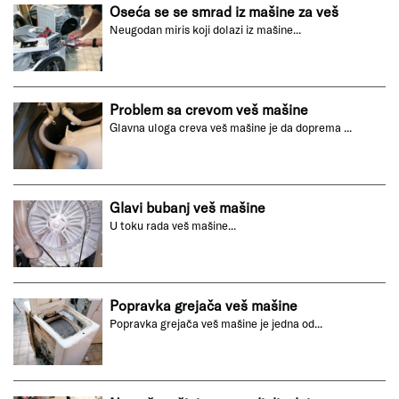
Oseća se se smrad iz mašine za veš
Neugodan miris koji dolazi iz mašine...
Problem sa crevom veš mašine
Glavna uloga creva veš mašine je da doprema ...
Glavi bubanj veš mašine
U toku rada veš mašine...
Popravka grejača veš mašine
Popravka grejača veš mašine je jedna od...