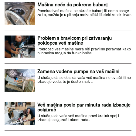
Mašina neće da pokrene bubanj
Ponekad veš mašina ne okreće bubanj ili nema snage
za to, možda je u pitanju mehanički ili elektronski kvar.
Problem s bravicom pri zatvaranju
poklopca veš mašine
Poklopac veš mašine mora biti pravilno poravnat kako
bi bravica mogla da funkcioniše.
Zamena vodene pumpe na veš mašini
U slučaju da se desi da vaša veš mašina ne uvlači ili ne
izbacuje vodu, to je često znak ..
Veš mašina posle par minuta rada izbacuje
osigurač
U slučaju da vaša veš mašina pravi kratak spoj i
izbacuje osigurač tokom rada..