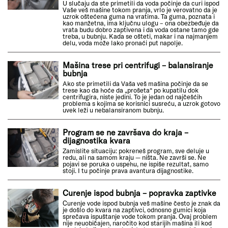
U slučaju da ste primetili da voda počinje da curi ispod
Vaše veš mašine tokom pranja, vrlo je verovatno da je
uzrok oštećena guma na vratima. Ta guma, poznata i
kao manžetna, ima ključnu ulogu – ona obezbeđuje da
vrata budu dobro zaptivena i da voda ostane tamo gde
treba, u bubnju. Kada se ošteti, makar i na najmanjem
delu, voda može lako pronaći put napolje.
Mašina trese pri centrifugi – balansiranje
bubnja
Ako ste primetili da Vaša veš mašina počinje da se
trese kao da hoće da „prošeta“ po kupatilu dok
centrifugira, niste jedini. To je jedan od najčešćih
problema s kojima se korisnici susreću, a uzrok gotovo
uvek leži u nebalansiranom bubnju.
Program se ne završava do kraja –
dijagnostika kvara
Zamislite situaciju: pokreneš program, sve deluje u
redu, ali na samom kraju — ništa. Ne završi se. Ne
pojavi se poruka o uspehu, ne ispiše rezultat, samo
stoji. I tu počinje prava avantura dijagnostike.
Curenje ispod bubnja – popravka zaptivke
Curenje vode ispod bubnja veš mašine često je znak da
je došlo do kvara na zaptivci, odnosno gumici koja
sprečava ispuštanje vode tokom pranja. Ovaj problem
nije neuobičajen, naročito kod starijih mašina ili kod