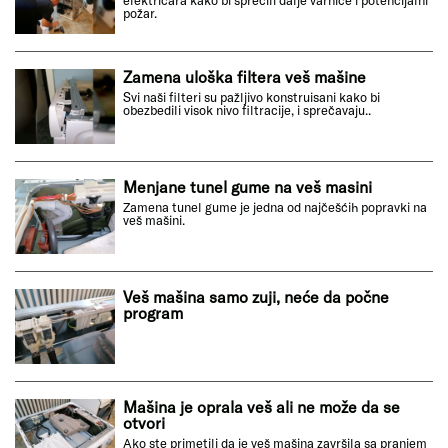
električara kako bi sprečili dalje varnice i potencijalni
požar.
Zamena uloška filtera veš mašine
Svi naši filteri su pažljivo konstruisani kako bi
obezbedili visok nivo filtracije, i sprečavaju..
Menjane tunel gume na veš masini
Zamena tunel gume je jedna od najčešćih popravki na
veš mašini.
Veš mašina samo zuji, neće da počne
program
Mašina je oprala veš ali ne može da se
otvori
Ako ste primetili da je veš mašina završila sa pranjem