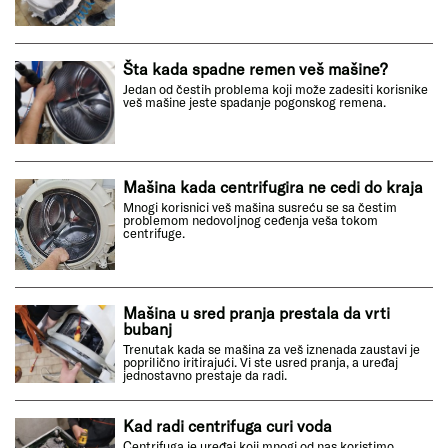
Šta kada spadne remen veš mašine?
Jedan od čestih problema koji može zadesiti korisnike
veš mašine jeste spadanje pogonskog remena.
Mašina kada centrifugira ne cedi do kraja
Mnogi korisnici veš mašina susreću se sa čestim
problemom nedovoljnog ceđenja veša tokom
centrifuge.
Mašina u sred pranja prestala da vrti
bubanj
Trenutak kada se mašina za veš iznenada zaustavi je
poprilično iritirajući. Vi ste usred pranja, a uređaj
jednostavno prestaje da radi.
Kad radi centrifuga curi voda
Centrifuga je uređaj koji mnogi od nas koristimo