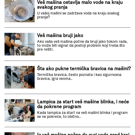
Veš mašina ostavlja malo vode na kraju
svakog pranja
U vašoj mašini se zadržava voda na kraju svakog
pranja?
Veš mašina bruji jako
Ako vaša veš mašina počne da bruji jako tokom rada,
to može biti signal da postoji problem koji treba što
pre rešiti.
Šta ako pukne termička bravica na mašini?
Termička bravica, često poznata i kao sigurnosna
bravica, igra veoma..
Lampica za start veš mašine blinka, i neće
da pokrene program
Kada lampica za start na veš mašini blinka i program
se ne pokreće, to obično..
Iz veš mašine počne da curi voda pred kraj