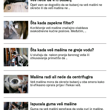
Opet vam se dogodilo da se bubanj na veš mašini ne
okreće ili da veš mašina ne ..
Šta kada zapekne filter?
Korišćenje veš mašine značajno olakšava
svakodnevne kućne poslove. Međutim, ..
Šta kada veš mašina ne greje vodu?
U slučaju da nakon pranja šarenog veša ili
otkuvavanja primetite da ..
Mašina radi ali neće da centrifugira
Veš mašina mora da okreće bubanj u oba smera kako
bi efikasno oprala prljav i flekav veš.
Ispucala guma veš mašine
Guma na veš mašini sprečava da voda curi iz mašine.