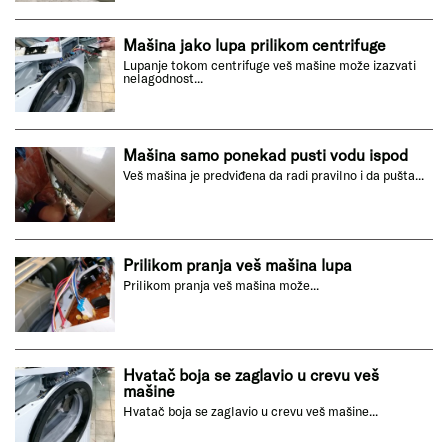
Mašina jako lupa prilikom centrifuge
Lupanje tokom centrifuge veš mašine može izazvati
nelagodnost...
Mašina samo ponekad pusti vodu ispod
Veš mašina je predviđena da radi pravilno i da pušta...
Prilikom pranja veš mašina lupa
Prilikom pranja veš mašina može...
Hvatač boja se zaglavio u crevu veš
mašine
Hvatač boja se zaglavio u crevu veš mašine...