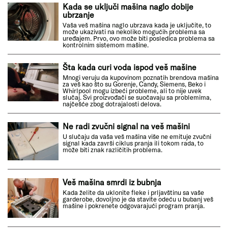
Kada se uključi mašina naglo dobije
ubrzanje
Vaša veš mašina naglo ubrzava kada je uključite, to
može ukazivati na nekoliko mogućih problema sa
uređajem. Prvo, ovo može biti posledica problema sa
kontrolnim sistemom mašine.
Šta kada curi voda ispod veš mašine
Mnogi veruju da kupovinom poznatih brendova mašina
za veš kao što su Gorenje, Candy, Siemens, Beko i
Whirlpool mogu izbeći probleme, ali to nije uvek
slučaj. Svi proizvođači se suočavaju sa problemima,
najčešće zbog dotrajalosti delova.
Ne radi zvučni signal na veš mašini
U slučaju da vaša veš mašina više ne emituje zvučni
signal kada završi ciklus pranja ili tokom rada, to
može biti znak različitih problema.
Veš mašina smrdi iz bubnja
Kada želite da uklonite fleke i prljavštinu sa vaše
garderobe, dovoljno je da stavite odeću u bubanj veš
mašine i pokrenete odgovarajući program pranja.