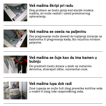
Veš mašina škripi pri radu
Ovaj problem se često javlja kod starijih modela
mašina, ali može nastati i usled prekomernog
opterećenja.
Veš mašina se oseća na paljevinu
Ovo pregrevanje može dovesti do topljenja izolacije na
kablovima ili pregrevanja kaiša, što rezultira mirisom
paljevine.
Veš mašina se čuje kao da ima kamen u
bubnju
Ovi predmeti često dolaze u dodir sa metalnim
delovima, stvarajući oštar, rezonantan zvuk.
Veš mašina lupa dok radi
Zvuk lupanja se može čuti zbog prevelike količine veša
u mašini ili zbog loše raspoređenog veša.