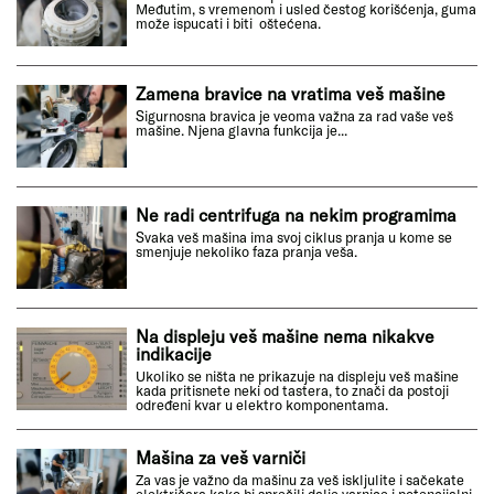
Međutim, s vremenom i usled čestog korišćenja, guma
može ispucati i biti oštećena.
Zamena bravice na vratima veš mašine
Sigurnosna bravica je veoma važna za rad vaše veš
mašine. Njena glavna funkcija je...
Ne radi centrifuga na nekim programima
Svaka veš mašina ima svoj ciklus pranja u kome se
smenjuje nekoliko faza pranja veša.
Na displeju veš mašine nema nikakve
indikacije
Ukoliko se ništa ne prikazuje na displeju veš mašine
kada pritisnete neki od tastera, to znači da postoji
određeni kvar u elektro komponentama.
Mašina za veš varniči
Za vas je važno da mašinu za veš iskljulite i sačekate