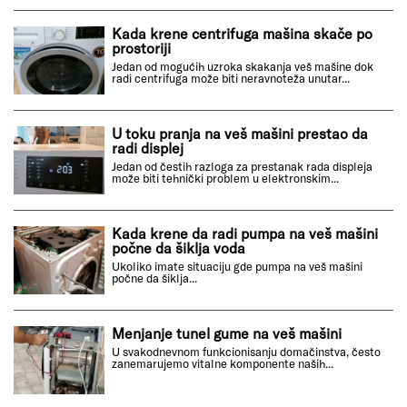
Kada krene centrifuga mašina skače po
prostoriji
Jedan od mogućih uzroka skakanja veš mašine dok
radi centrifuga može biti neravnoteža unutar...
U toku pranja na veš mašini prestao da
radi displej
Jedan od čestih razloga za prestanak rada displeja
može biti tehnički problem u elektronskim...
Kada krene da radi pumpa na veš mašini
počne da šiklja voda
Ukoliko imate situaciju gde pumpa na veš mašini
počne da šiklja...
Menjanje tunel gume na veš mašini
U svakodnevnom funkcionisanju domačinstva, često
zanemarujemo vitalne komponente naših...