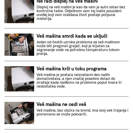
Ne radi displej na veš mašini
Displej na veš mašini je kao da vam je auto ostao bez
kontrolne table. Odjednom vam taj inače pouzdani
uređaj koji vam olakšava život postaje potpuna
misterija.
Veš mašina smrdi kada se uključi
Jedan od čestih uzroka problema sa veš mašinom
može biti pregoreli grejač, koji je ključan za
zagrevanje vode na potrebnu temperaturu tokom
pranja.
Veš mašina krči u toku programa
Veš mašina je postala neizostavni deo naših
domaćinstava, a njen značaj posebno dolazi do
izražaja kada naiđemo na probleme poput kvara ili
nedostatka vode.
Veš mašina ne cedi veš
Veš mašina, bez obzira na brend, ima svoj vek trajanja i
povremeno se može pokvariti.