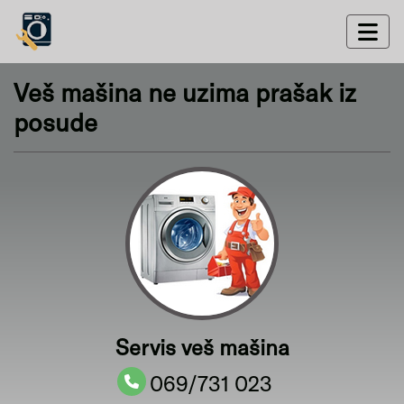
Veš mašina ne uzima prašak iz
posude
Servis veš mašina
069/731 023