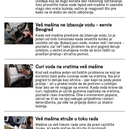
uređaja koji se dugo koriste bez redovnog održavanja.
Ako primetite lokve vode ispod veš mašine ili osećate
vlagu oko vrata bubnja, važno je reagovati što pre
kako ne bi došlo do većih oštećenja.
Veš mašina ne izbacuje vodu – servis
Beograd
Kada veš mašina prestane da izbacuje vodu, to je
jedan od onih trenutaka kada shvatite koliko je
zavisite od nje. Bubanj pun vode, mokar veš i nervoza –
poznato, zar ne? Iako problem na prvi pogled deluje
ozbiljno, u većini slučajeva može se brzo rešiti uz
pravilan pristup i stručnu pomoć.
Curi voda na vratima veš mašine
Kod veš mašina jedan od češćih problema na koji se
korisnici žale jeste curenje vode na vratima. Na prvi
pogled to deluje kao sitnica – par kapi na podu posle
pranja – ali u praksi može da se pretvori u ozbiljan
kvar ako se ne reaguje na vreme. Kada voda krene da
curi, najčešće je uzrok gumena zaptivka na vratima,
poznata i kao manžetna. Ona s vremenom popuca,
ukruti se ili se na njoj nakupe prljavština i ostaci
deterdženta, pa više ne prijanja dobro uz staklo
bubnja.
Veš mašina struže u toku rada
Mašina za veš tokom rada ume da pravi različite
zvuke, ali kada počne da struže ili proizvodi