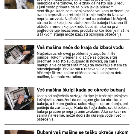
neuobičajene tonove, to je znak da nešto nije u redu.
Ljudi često primete da se buka javlja prilikom
centrifuge, kada se bubanj okreće velikom brzinom, pa
svako nepravilno kretanje ili trenje može da izazove
neprijatan zvuk. Najčešći uzroci su pohabani ležajevi,
strano telo koje je zalutalo između bubnja i kazana ili
oštećen remen koji pokreće bubanj. Iako na prvi
pogled deluje bezazleno, produženo korišćenje mašine
u takvom stanju može izazvati ozbiljnija oštećenja.
Veš mašina neće do kraja da izbaci vodu
Najčešći uzrok ovog problema je zapušen filter
pumpe. Tokom vremena, dlačice sa odeće, sitni
predmeti kao što su dugmad ili novčići, pa čak i
nakupljanje deterdženta mogu da blokiraju sistem za
odvodnjavanje. Prvi korak u rešavanju je provera i
čišćenje filtera koji se obično nalazi u donjem delu
mašine, iza male vratašca.
Veš mašina škripi kada se okreće bubanj
Jedan od najčešćih razloga škripe je trošenje ležajeva.
Ležajevi su zaduženi da omoguće glatko okretanje
bubnja, a tokom godina, usled vlage i opterećenja, oni
počinju da zaribavaju. Kada do toga dođe, svaki pokret
bubnja praćen je neprijatnim zvukom. Ako se kvar ne
sanira na vreme, može doći i do curenja vode i većih
oštećenja.
Bubanj veš mašine se teško okreće rukom