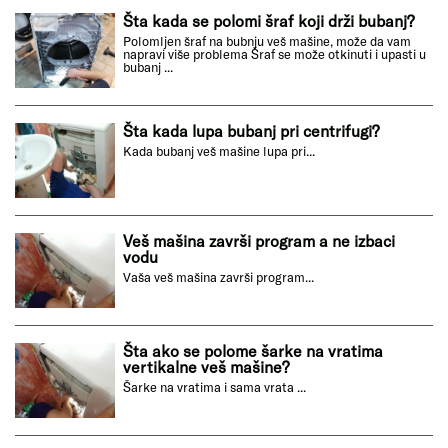
Šta kada se polomi šraf koji drži bubanj?
Polomljen šraf na bubnju veš mašine, može da vam
napravi više problema Šraf se može otkinuti i upasti u
bubanj ...
Šta kada lupa bubanj pri centrifugi?
Kada bubanj veš mašine lupa pri...
Veš mašina završi program a ne izbaci
vodu
Vaša veš mašina završi program...
Šta ako se polome šarke na vratima
vertikalne veš mašine?
Šarke na vratima i sama vrata ...