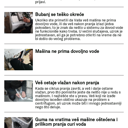
prijavi.
Bubanj se teško okreće
Ukoliko ste primetili da Vaša veš mašina ne prima
dovoljno vode, ili da veš nakon pranja izlazi jedva
pokvašen, to je znak da nešto u sistemu za dovod vode
ne funkcioniše kako treba. U većini slučajeva, uzrok je
jednostavan, ali ga je potrebno otkriti na vreme da ne
bi došlo do većeg problema.
Mašina ne prima dovoljno vode
Veš ostaje vlažan nakon pranja
Kada se ciklus pranja završi, a veš i dalje ostane
vlažan, prvo što pomislite jeste da nešto nije u redu s
mašinom. I najčešće ste u pravu. Veš koji ne izađe
dovoljno isceđen obično ukazuje na problem s
centrifugom, ali uzrok može biti i mnogo jednostavniji
nego što deluje.
Guma na vratima veš mašine oštećena i
prilikom pranja curi voda