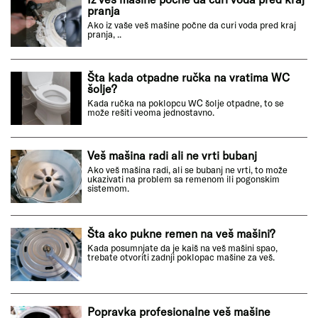
pranja
Ako iz vaše veš mašine počne da curi voda pred kraj
pranja, ..
Šta kada otpadne ručka na vratima WC
šolje?
Kada ručka na poklopcu WC šolje otpadne, to se
može rešiti veoma jednostavno.
Veš mašina radi ali ne vrti bubanj
Ako veš mašina radi, ali se bubanj ne vrti, to može
ukazivati na problem sa remenom ili pogonskim
sistemom.
Šta ako pukne remen na veš mašini?
Kada posumnjate da je kaiš na veš mašini spao,
trebate otvoriti zadnji poklopac mašine za veš.
Popravka profesionalne veš mašine