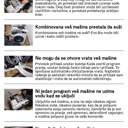
svakodnevno, ali ponekad nas iznenadi curenje vode
tokom rada. Ovaj čest problem može biti uzrokovan
različitim razlozima, a ponekad predstavlja ozbiljan
kvar.
Kombinovana veš mašina prestala da suši
Kombinovana veš mašina ne suši? Evo šta može biti
uzrok i kako rešiti problem.
Ne mogu da se otvore vrata veš mašine
Previsok pritisak unutar bubnja Kada završi program
pranja, unutar bubnja često ostaje para i pritisak. To
sprečava automatsko otključavanje vrata. Najčešće
rešenje je sačekati nekoliko minuta da se pritisak sam
stabilizuje i vrata da se automatski odblokiraju.
Ni jedan program veš mašine ne uzima
vodu kad se uključi
Uključite veš mašinu, a ona ne daje nikakav signal.
Nikakva voda, nikakvo punjenje, kao da je potpuno
zaboravila svoju osnovnu namenu. Zamislite da je sve
spremno za pranje, veš spreman, deterdžent napunjen,
a mašina potpuno gluva na vaše komande.