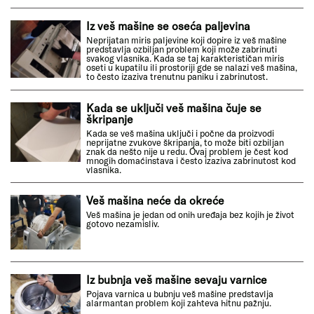
Iz veš mašine se oseća paljevina
Neprijatan miris paljevine koji dopire iz veš mašine
predstavlja ozbiljan problem koji može zabrinuti
svakog vlasnika. Kada se taj karakterističan miris
oseti u kupatilu ili prostoriji gde se nalazi veš mašina,
to često izaziva trenutnu paniku i zabrinutost.
Kada se uključi veš mašina čuje se
škripanje
Kada se veš mašina uključi i počne da proizvodi
neprijatne zvukove škripanja, to može biti ozbiljan
znak da nešto nije u redu. Ovaj problem je čest kod
mnogih domaćinstava i često izaziva zabrinutost kod
vlasnika.
Veš mašina neće da okreće
Veš mašina je jedan od onih uređaja bez kojih je život
gotovo nezamisliv.
Iz bubnja veš mašine sevaju varnice
Pojava varnica u bubnju veš mašine predstavlja
alarmantan problem koji zahteva hitnu pažnju.