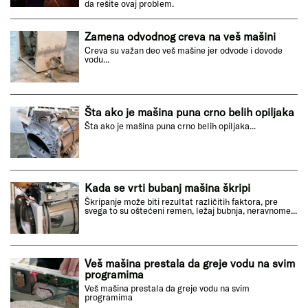
da rešite ovaj problem.
Zamena odvodnog creva na veš mašini
Creva su važan deo veš mašine jer odvode i dovode
vodu...
Šta ako je mašina puna crno belih opiljaka
Šta ako je mašina puna crno belih opiljaka...
Kada se vrti bubanj mašina škripi
Škripanje može biti rezultat različitih faktora, pre
svega to su oštećeni remen, ležaj bubnja, neravnome...
Veš mašina prestala da greje vodu na svim
programima
Veš mašina prestala da greje vodu na svim
programima