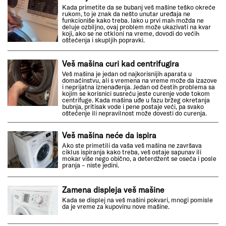
Kada primetite da se bubanj veš mašine teško okreće
rukom, to je znak da nešto unutar uređaja ne
funkcioniše kako treba. Iako u prvi mah možda ne
deluje ozbiljno, ovaj problem može ukazivati na kvar
koji, ako se ne otkloni na vreme, dovodi do većih
oštećenja i skupljih popravki.
Veš mašina curi kad centrifugira
Veš mašina je jedan od najkorisnijih aparata u
domaćinstvu, ali s vremena na vreme može da izazove
i neprijatna iznenađenja. Jedan od čestih problema sa
kojim se korisnici susreću jeste curenje vode tokom
centrifuge. Kada mašina uđe u fazu bržeg okretanja
bubnja, pritisak vode i pene postaje veći, pa svako
oštećenje ili nepravilnost može dovesti do curenja.
Veš mašina neće da ispira
Ako ste primetili da vaša veš mašina ne završava
ciklus ispiranja kako treba, veš ostaje sapunav ili
mokar više nego obično, a deterdžent se oseća i posle
pranja – niste jedini.
Zamena displeja veš mašine
Kada se displej na veš mašini pokvari, mnogi pomisle
da je vreme za kupovinu nove mašine.