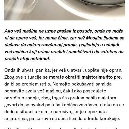
Ako veš mašina ne uzme prašak iz posude, onda ne može
ni da opere veš, jer nema čime, zar ne? Mnogim ljudima se
dešava da nakon završenog pranja, pogledaju u odeljak
veš mašine koji prima prašak i omekšivač i da zateknu da
prašak stoji netaknut.
Onda ih uhvati panika, jer veš u stvari, uopšte nije opran.
Zbog ove situacije se
morate obratiti majstorima što pre
,
da bi se problem rešio. Nemojte pokušavati sami da
popravite svoju veš mašinu, čak i ako posedujete
određeno znanje, zbog toga što praksa naših majstora
govori da se ovakvi pokušaji obično završavaju tako da se
dođe u situaciju koja je nerešiva, jer je nepoznata
amaterima, pa se zovu stručna lica da odrade korekcije.