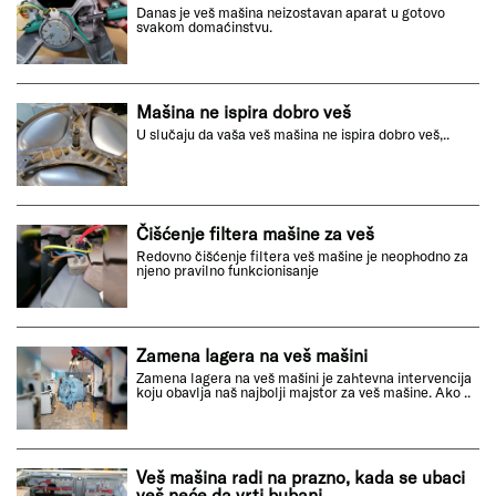
Danas je veš mašina neizostavan aparat u gotovo
svakom domaćinstvu.
Mašina ne ispira dobro veš
U slučaju da vaša veš mašina ne ispira dobro veš,..
Čišćenje filtera mašine za veš
Redovno čišćenje filtera veš mašine je neophodno za
njeno pravilno funkcionisanje
Zamena lagera na veš mašini
Zamena lagera na veš mašini je zahtevna intervencija
koju obavlja naš najbolji majstor za veš mašine. Ako ..
Veš mašina radi na prazno, kada se ubaci
veš neće da vrti bubanj