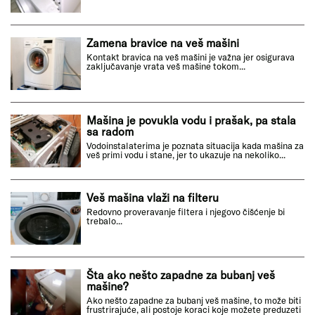
Zamena bravice na veš mašini
Kontakt bravica na veš mašini je važna jer osigurava
zaključavanje vrata veš mašine tokom...
Mašina je povukla vodu i prašak, pa stala
sa radom
Vodoinstalaterima je poznata situacija kada mašina za
veš primi vodu i stane, jer to ukazuje na nekoliko...
Veš mašina vlaži na filteru
Redovno proveravanje filtera i njegovo čišćenje bi
trebalo...
Šta ako nešto zapadne za bubanj veš
mašine?
Ako nešto zapadne za bubanj veš mašine, to može biti
frustrirajuće, ali postoje koraci koje možete preduzeti