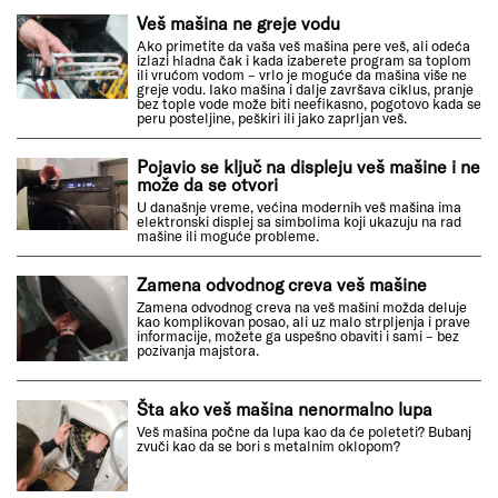
Veš mašina ne greje vodu
Ako primetite da vaša veš mašina pere veš, ali odeća
izlazi hladna čak i kada izaberete program sa toplom
ili vrućom vodom – vrlo je moguće da mašina više ne
greje vodu. Iako mašina i dalje završava ciklus, pranje
bez tople vode može biti neefikasno, pogotovo kada se
peru posteljine, peškiri ili jako zaprljan veš.
Pojavio se ključ na displeju veš mašine i ne
može da se otvori
U današnje vreme, većina modernih veš mašina ima
elektronski displej sa simbolima koji ukazuju na rad
mašine ili moguće probleme.
Zamena odvodnog creva veš mašine
Zamena odvodnog creva na veš mašini možda deluje
kao komplikovan posao, ali uz malo strpljenja i prave
informacije, možete ga uspešno obaviti i sami – bez
pozivanja majstora.
Šta ako veš mašina nenormalno lupa
Veš mašina počne da lupa kao da će poleteti? Bubanj
zvuči kao da se bori s metalnim oklopom?