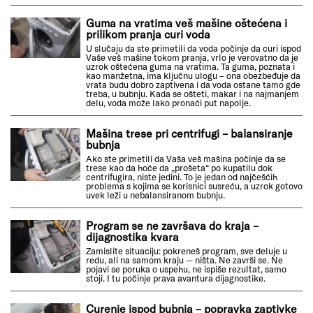
Guma na vratima veš mašine oštećena i
prilikom pranja curi voda
U slučaju da ste primetili da voda počinje da curi ispod
Vaše veš mašine tokom pranja, vrlo je verovatno da je
uzrok oštećena guma na vratima. Ta guma, poznata i
kao manžetna, ima ključnu ulogu – ona obezbeđuje da
vrata budu dobro zaptivena i da voda ostane tamo gde
treba, u bubnju. Kada se ošteti, makar i na najmanjem
delu, voda može lako pronaći put napolje.
Mašina trese pri centrifugi – balansiranje
bubnja
Ako ste primetili da Vaša veš mašina počinje da se
trese kao da hoće da „prošeta“ po kupatilu dok
centrifugira, niste jedini. To je jedan od najčešćih
problema s kojima se korisnici susreću, a uzrok gotovo
uvek leži u nebalansiranom bubnju.
Program se ne završava do kraja –
dijagnostika kvara
Zamislite situaciju: pokreneš program, sve deluje u
redu, ali na samom kraju — ništa. Ne završi se. Ne
pojavi se poruka o uspehu, ne ispiše rezultat, samo
stoji. I tu počinje prava avantura dijagnostike.
Curenje ispod bubnja – popravka zaptivke