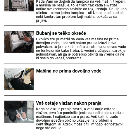
Kada Vam se dogodi da lampica na veš mašini treperi,
a mašina ne reaguje, to je trenutak kada shvatite
koliko svakodnevno zavisite od tog uređaja. Deluje kao
sitnica – samo jedna lampica – ali iza nje obično stoji
neki konkretan problem koji mašina pokušava da
prijavi.
Bubanj se teško okreće
Ukoliko ste primetili da Vaša veš mašina ne prima
dovoljno vode, ili da veš nakon pranja izlazi jedva
pokvašen, to je znak da nešto u sistemu za dovod vode
ne funkcioniše kako treba. U većini slučajeva, uzrok je
jednostavan, ali ga je potrebno otkriti na vreme da ne
bi došlo do većeg problema.
Mašina ne prima dovoljno vode
Veš ostaje vlažan nakon pranja
Kada se ciklus pranja završi, a veš i dalje ostane
vlažan, prvo što pomislite jeste da nešto nije u redu s
mašinom. I najčešće ste u pravu. Veš koji ne izađe
dovoljno isceđen obično ukazuje na problem s
centrifugom, ali uzrok može biti i mnogo jednostavniji
nego što deluje.