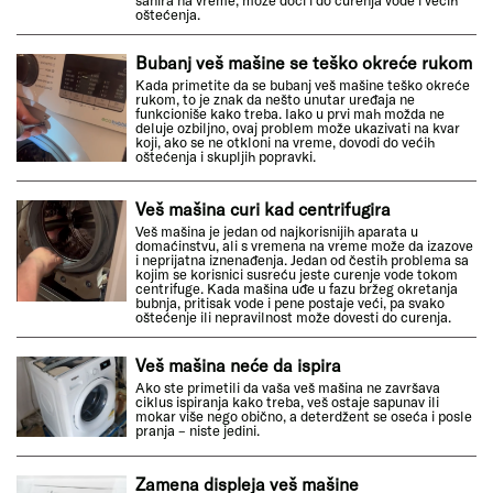
sanira na vreme, može doći i do curenja vode i većih
oštećenja.
Bubanj veš mašine se teško okreće rukom
Kada primetite da se bubanj veš mašine teško okreće
rukom, to je znak da nešto unutar uređaja ne
funkcioniše kako treba. Iako u prvi mah možda ne
deluje ozbiljno, ovaj problem može ukazivati na kvar
koji, ako se ne otkloni na vreme, dovodi do većih
oštećenja i skupljih popravki.
Veš mašina curi kad centrifugira
Veš mašina je jedan od najkorisnijih aparata u
domaćinstvu, ali s vremena na vreme može da izazove
i neprijatna iznenađenja. Jedan od čestih problema sa
kojim se korisnici susreću jeste curenje vode tokom
centrifuge. Kada mašina uđe u fazu bržeg okretanja
bubnja, pritisak vode i pene postaje veći, pa svako
oštećenje ili nepravilnost može dovesti do curenja.
Veš mašina neće da ispira
Ako ste primetili da vaša veš mašina ne završava
ciklus ispiranja kako treba, veš ostaje sapunav ili
mokar više nego obično, a deterdžent se oseća i posle
pranja – niste jedini.
Zamena displeja veš mašine