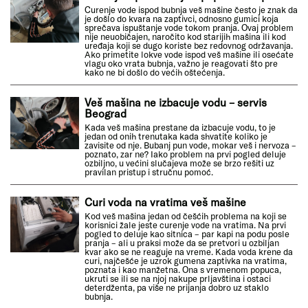
Curenje vode ispod bubnja veš mašine često je znak da
je došlo do kvara na zaptivci, odnosno gumici koja
sprečava ispuštanje vode tokom pranja. Ovaj problem
nije neuobičajen, naročito kod starijih mašina ili kod
uređaja koji se dugo koriste bez redovnog održavanja.
Ako primetite lokve vode ispod veš mašine ili osećate
vlagu oko vrata bubnja, važno je reagovati što pre
kako ne bi došlo do većih oštećenja.
Veš mašina ne izbacuje vodu – servis
Beograd
Kada veš mašina prestane da izbacuje vodu, to je
jedan od onih trenutaka kada shvatite koliko je
zavisite od nje. Bubanj pun vode, mokar veš i nervoza –
poznato, zar ne? Iako problem na prvi pogled deluje
ozbiljno, u većini slučajeva može se brzo rešiti uz
pravilan pristup i stručnu pomoć.
Curi voda na vratima veš mašine
Kod veš mašina jedan od češćih problema na koji se
korisnici žale jeste curenje vode na vratima. Na prvi
pogled to deluje kao sitnica – par kapi na podu posle
pranja – ali u praksi može da se pretvori u ozbiljan
kvar ako se ne reaguje na vreme. Kada voda krene da
curi, najčešće je uzrok gumena zaptivka na vratima,
poznata i kao manžetna. Ona s vremenom popuca,
ukruti se ili se na njoj nakupe prljavština i ostaci
deterdženta, pa više ne prijanja dobro uz staklo
bubnja.