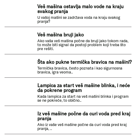
izbacuje osigurač tokom rada..
Veš mašina ostavlja malo vode na kraju
svakog pranja
U vašoj mašini se zadržava voda na kraju svakog
pranja?
Veš mašina bruji jako
Ako vaša veš mašina počne da bruji jako tokom rada,
to može biti signal da postoji problem koji treba što
pre rešiti.
Šta ako pukne termička bravica na mašini?
Termička bravica, često poznata i kao sigurnosna
bravica, igra veoma..
Lampica za start veš mašine blinka, i neće
da pokrene program
Kada lampica za start na veš mašini blinka i program