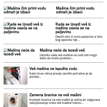
da počne program
Mašina je oprala veš ali ne može
da se otvori
Ako ste primetili da je veš mašina završila
sa pranjem a vrata neće da se otvore,
trebalo bi da ..
Mašina čim primi vodu
odmah je izbaci
Kada se izvadi veš iz
mašine oseća se na
paljevinu
Osetiti dim ili miris paljevine iz bilo
kog aparata nije ..
Mašina neće da iscedi veš
Ukoliko vaša veš mašina ne cedi veš mogli
biste da imate problem...
Veš mašina ne ispušta vodu
Kako bi se ciklus pranja završio potrebno je da
pumpa...