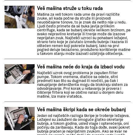
Veš mašina struže u toku rada
Mašina za veš tokom rada ume da pravi različite
zvuke, ali kada počne da struže ili proizvodi
neuobičajene tonove, to je znak da nešto nije u redu.
Ljudi često primete da se buka javlja prilikom
centrifuge, kada se bubanj okreće velikom brzinom, pa
svako nepravilno kretanje ili trenje može da izazove
neprijatan zvuk. Najčešći uzroci su pohabani ležajevi,
strano telo koje je zalutalo između bubnja i kazana ili
oštećen remen koji pokreće bubanj. Iako na prvi
pogled deluje bezazleno, produženo korišćenje mašine
u takvom stanju može izazvati ozbiljnija oštećenja.
Veš mašina neće do kraja da izbaci vodu
Najčešći uzrok ovog problema je zapušen filter
pumpe. Tokom vremena, dlačice sa odeće, sitni
predmeti kao što su dugmad ili novčići, pa čak i
nakupljanje deterdženta mogu da blokiraju sistem za
odvodnjavanje. Prvi korak u rešavanju je provera i
čišćenje filtera koji se obično nalazi u donjem delu
mašine, iza male vratašca.
Veš mašina škripi kada se okreće bubanj
Jedan od najčešćih razloga škripe je trošenje ležajeva.
Ležajevi su zaduženi da omoguće glatko okretanje
bubnja, a tokom godina, usled vlage i opterećenja, oni
počinju da zaribavaju. Kada do toga dođe, svaki pokret
bubnja praćen je neprijatnim zvukom. Ako se kvar ne