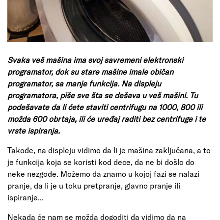
Svaka veš mašina ima svoj savremeni elektronski
programator, dok su stare mašine imale običan
programator, sa manje funkcija. Na displeju
programatora, piše sve šta se dešava u veš mašini. Tu
podešavate da li ćete staviti centrifugu na 1000, 800 ili
možda 600 obrtaja, ili će uređaj raditi bez centrifuge i te
vrste ispiranja.
Takođe, na displeju vidimo da li je mašina zaključana, a to
je funkcija koja se koristi kod dece, da ne bi došlo do
neke nezgode. Možemo da znamo u kojoj fazi se nalazi
pranje, da li je u toku pretpranje, glavno pranje ili
ispiranje...
Nekada će nam se možda dogoditi da vidimo da na