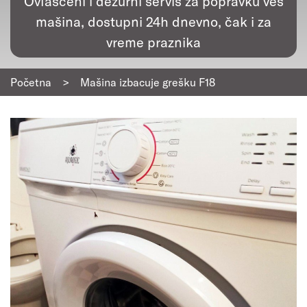
Ovlašćeni i dežurni servis za popravku veš
mašina, dostupni 24h dnevno, čak i za
vreme praznika
Početna
>
Mašina izbacuje grešku F18