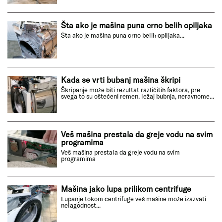
frustrirajuće, ali postoje koraci koje možete preduzeti
da rešite ovaj problem.
Zamena odvodnog creva na veš mašini
Creva su važan deo veš mašine jer odvode i dovode
vodu...
Šta ako je mašina puna crno belih opiljaka
Šta ako je mašina puna crno belih opiljaka...
Kada se vrti bubanj mašina škripi
Škripanje može biti rezultat različitih faktora, pre
svega to su oštećeni remen, ležaj bubnja, neravnome...
Veš mašina prestala da greje vodu na svim
programima
Veš mašina prestala da greje vodu na svim
programima