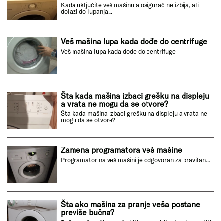
zatvorena
Veš mašina neće da registruje da su vrata zatvorena
Kada se uključi veš mašina puca u njoj a
ne izbija osigurač
Kada uključite veš mašinu a osigurač ne izbija, ali
dolazi do lupanja...
Veš mašina lupa kada dođe do centrifuge
Veš mašina lupa kada dođe do centrifuge
Šta kada mašina izbaci grešku na displeju
a vrata ne mogu da se otvore?
Šta kada mašina izbaci grešku na displeju a vrata ne
mogu da se otvore?
Zamena programatora veš mašine
Programator na veš mašini je odgovoran za pravilan...