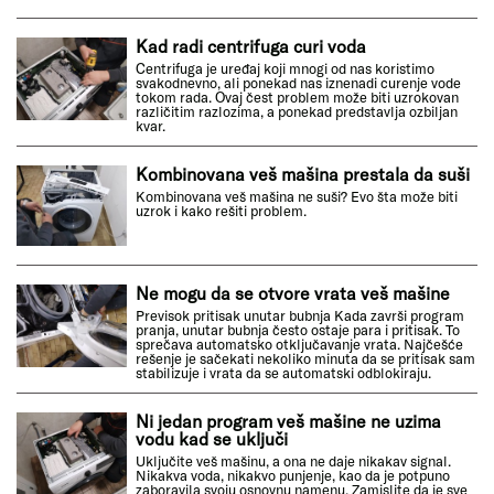
Kad radi centrifuga curi voda
Centrifuga je uređaj koji mnogi od nas koristimo
svakodnevno, ali ponekad nas iznenadi curenje vode
tokom rada. Ovaj čest problem može biti uzrokovan
različitim razlozima, a ponekad predstavlja ozbiljan
kvar.
Kombinovana veš mašina prestala da suši
Kombinovana veš mašina ne suši? Evo šta može biti
uzrok i kako rešiti problem.
Ne mogu da se otvore vrata veš mašine
Previsok pritisak unutar bubnja Kada završi program
pranja, unutar bubnja često ostaje para i pritisak. To
sprečava automatsko otključavanje vrata. Najčešće
rešenje je sačekati nekoliko minuta da se pritisak sam
stabilizuje i vrata da se automatski odblokiraju.
Ni jedan program veš mašine ne uzima
vodu kad se uključi
Uključite veš mašinu, a ona ne daje nikakav signal.
Nikakva voda, nikakvo punjenje, kao da je potpuno
zaboravila svoju osnovnu namenu. Zamislite da je sve