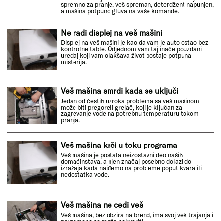
spremno za pranje, veš spreman, deterdžent napunjen,
a mašina potpuno gluva na vaše komande.
Ne radi displej na veš mašini
Displej na veš mašini je kao da vam je auto ostao bez
kontrolne table. Odjednom vam taj inače pouzdani
uređaj koji vam olakšava život postaje potpuna
misterija.
Veš mašina smrdi kada se uključi
Jedan od čestih uzroka problema sa veš mašinom
može biti pregoreli grejač, koji je ključan za
zagrevanje vode na potrebnu temperaturu tokom
pranja.
Veš mašina krči u toku programa
Veš mašina je postala neizostavni deo naših
domaćinstava, a njen značaj posebno dolazi do
izražaja kada naiđemo na probleme poput kvara ili
nedostatka vode.
Veš mašina ne cedi veš
Veš mašina, bez obzira na brend, ima svoj vek trajanja i
povremeno se može pokvariti.