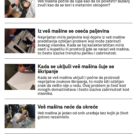
Veš mašina počne da lupa kao da će poleteti? Bubanj
zvuči kao da se bori s metalnim oklopom?
Iz veš mašine se oseća paljevina
Neprijatan miris paljevine koji dopire iz veš mašine
predstavlja ozbiljan problem koji može zabrinuti
svakog vlasnika. Kada se taj karakterističan miris
oseti u kupatilu ili prostoriji gde se nalazi veš mašina,
to često izaziva trenutnu paniku i zabrinutost.
Kada se uključi veš mašina čuje se
škripanje
Kada se veš mašina uključi i počne da proizvodi
neprijatne zvukove škripanja, to može biti ozbiljan
znak da nešto nije u redu. Ovaj problem je čest kod
mnogih domaćinstava i često izaziva zabrinutost kod
vlasnika.
Veš mašina neće da okreće
Veš mašina je jedan od onih uređaja bez kojih je život
gotovo nezamisliv.