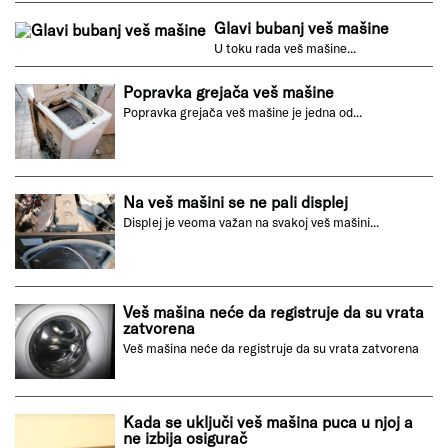
Problem sa crevom veš mašine
Glavna uloga creva veš mašine je da doprema ...
Glavi bubanj veš mašine
U toku rada veš mašine...
Popravka grejača veš mašine
Popravka grejača veš mašine je jedna od...
Na veš mašini se ne pali displej
Displej je veoma važan na svakoj veš mašini...
Veš mašina neće da registruje da su vrata