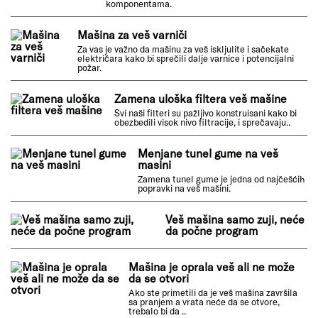
kome se smenjuje nekoliko faza pranja veša.
Na displeju veš mašine nema nikakve
indikacije
Ukoliko se ništa ne prikazuje na displeju veš
mašine kada pritisnete neki od tastera, to znači
da postoji određeni kvar u elektro
komponentama.
Mašina za veš varniči
Za vas je važno da mašinu za veš iskljulite i sačekate
električara kako bi sprečili dalje varnice i potencijalni
požar.
Zamena uloška filtera veš mašine
Svi naši filteri su pažljivo konstruisani kako bi
obezbedili visok nivo filtracije, i sprečavaju..
Menjane tunel gume na veš
masini
Zamena tunel gume je jedna od najčešćih
popravki na veš mašini.
Veš mašina samo zuji, neće