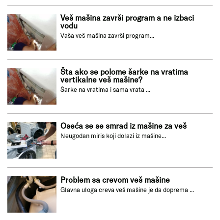
Šta kada lupa bubanj pri centrifugi?
Kada bubanj veš mašine lupa pri...
Veš mašina završi program a ne izbaci
vodu
Vaša veš mašina završi program...
Šta ako se polome šarke na vratima
vertikalne veš mašine?
Šarke na vratima i sama vrata ...
Oseća se se smrad iz mašine za veš
Neugodan miris koji dolazi iz mašine...