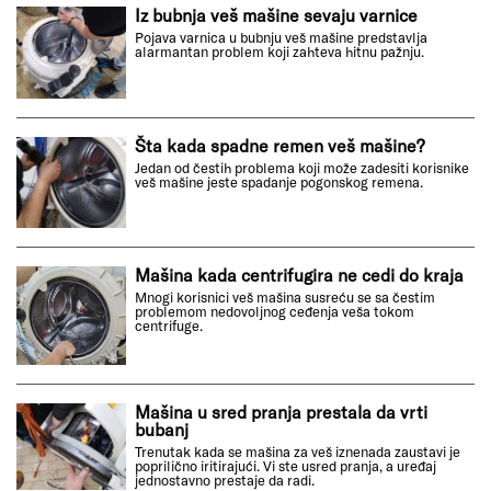
Iz bubnja veš mašine sevaju varnice
Pojava varnica u bubnju veš mašine predstavlja
alarmantan problem koji zahteva hitnu pažnju.
Šta kada spadne remen veš mašine?
Jedan od čestih problema koji može zadesiti korisnike
veš mašine jeste spadanje pogonskog remena.
Mašina kada centrifugira ne cedi do kraja
Mnogi korisnici veš mašina susreću se sa čestim
problemom nedovoljnog ceđenja veša tokom
centrifuge.
Mašina u sred pranja prestala da vrti
bubanj
Trenutak kada se mašina za veš iznenada zaustavi je
poprilično iritirajući. Vi ste usred pranja, a uređaj
jednostavno prestaje da radi.