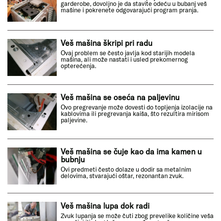
garderobe, dovoljno je da stavite odeću u bubanj veš
mašine i pokrenete odgovarajući program pranja.
Veš mašina škripi pri radu
Ovaj problem se često javlja kod starijih modela
mašina, ali može nastati i usled prekomernog
opterećenja.
Veš mašina se oseća na paljevinu
Ovo pregrevanje može dovesti do topljenja izolacije na
kablovima ili pregrevanja kaiša, što rezultira mirisom
paljevine.
Veš mašina se čuje kao da ima kamen u
bubnju
Ovi predmeti često dolaze u dodir sa metalnim
delovima, stvarajući oštar, rezonantan zvuk.
Veš mašina lupa dok radi
Zvuk lupanja se može čuti zbog prevelike količine veša