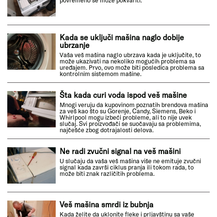
Kada se uključi mašina naglo dobije
ubrzanje
Vaša veš mašina naglo ubrzava kada je uključite, to
može ukazivati na nekoliko mogućih problema sa
uređajem. Prvo, ovo može biti posledica problema sa
kontrolnim sistemom mašine.
Šta kada curi voda ispod veš mašine
Mnogi veruju da kupovinom poznatih brendova mašina
za veš kao što su Gorenje, Candy, Siemens, Beko i
Whirlpool mogu izbeći probleme, ali to nije uvek
slučaj. Svi proizvođači se suočavaju sa problemima,
najčešće zbog dotrajalosti delova.
Ne radi zvučni signal na veš mašini
U slučaju da vaša veš mašina više ne emituje zvučni
signal kada završi ciklus pranja ili tokom rada, to
može biti znak različitih problema.
Veš mašina smrdi iz bubnja
Kada želite da uklonite fleke i prljavštinu sa vaše