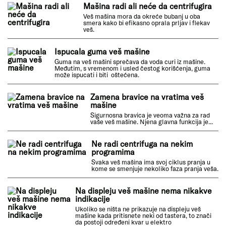
Korišćenje veš mašine značajno olakšava
svakodnevne kućne poslove. Međutim, ..
Šta kada veš mašina ne greje vodu?
U slučaju da nakon pranja šarenog veša ili
otkuvavanja primetite da ..
Mašina radi ali neće da centrifugira
Veš mašina mora da okreće bubanj u oba smera kako
bi efikasno oprala prljav i flekav veš.
Ispucala guma veš mašine
Guma na veš mašini sprečava da voda curi iz mašine.
Međutim, s vremenom i usled čestog korišćenja, guma
može ispucati i biti oštećena.
Zamena bravice na vratima veš
mašine
Sigurnosna bravica je veoma važna za rad
vaše veš mašine. Njena glavna funkcija je...
Ne radi centrifuga na nekim
programima
Svaka veš mašina ima svoj ciklus pranja u