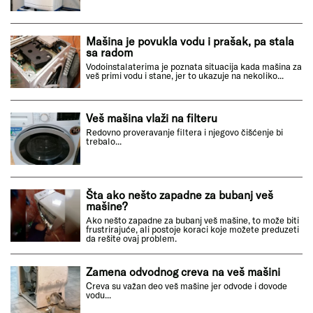
Zamena bravice na veš mašini
Kontakt bravica na veš mašini je važna jer osigurava
zaključavanje vrata veš mašine tokom...
Mašina je povukla vodu i prašak, pa stala
sa radom
Vodoinstalaterima je poznata situacija kada mašina za
veš primi vodu i stane, jer to ukazuje na nekoliko...
Veš mašina vlaži na filteru
Redovno proveravanje filtera i njegovo čišćenje bi
trebalo...
Šta ako nešto zapadne za bubanj veš
mašine?
Ako nešto zapadne za bubanj veš mašine, to može biti