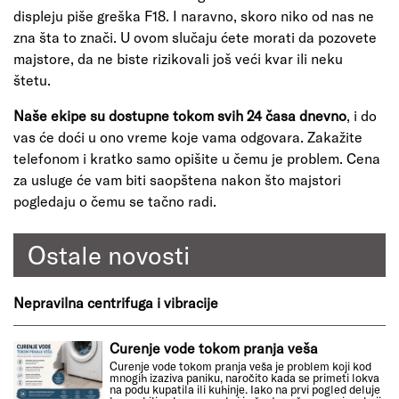
displeju piše greška F18. I naravno, skoro niko od nas ne
zna šta to znači. U ovom slučaju ćete morati da pozovete
majstore, da ne biste rizikovali još veći kvar ili neku
štetu.
Naše ekipe su dostupne tokom svih 24 časa dnevno
, i do
vas će doći u ono vreme koje vama odgovara. Zakažite
telefonom i kratko samo opišite u čemu je problem. Cena
za usluge će vam biti saopštena nakon što majstori
pogledaju o čemu se tačno radi.
Ostale novosti
Nepravilna centrifuga i vibracije
Curenje vode tokom pranja veša
Curenje vode tokom pranja veša je problem koji kod
mnogih izaziva paniku, naročito kada se primeti lokva
na podu kupatila ili kuhinje. Iako na prvi pogled deluje