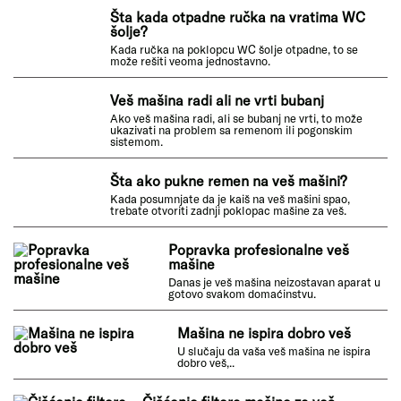
se ne pokreće, to obično..
Iz veš mašine počne da curi voda pred kraj
pranja
Ako iz vaše veš mašine počne da curi voda pred kraj
pranja, ..
Šta kada otpadne ručka na vratima WC
šolje?
Kada ručka na poklopcu WC šolje otpadne, to se
može rešiti veoma jednostavno.
Veš mašina radi ali ne vrti bubanj
Ako veš mašina radi, ali se bubanj ne vrti, to može
ukazivati na problem sa remenom ili pogonskim
sistemom.
Šta ako pukne remen na veš mašini?
Kada posumnjate da je kaiš na veš mašini spao,
trebate otvoriti zadnji poklopac mašine za veš.