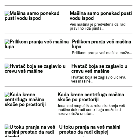
Mašina jako lupa prilikom centrifuge
Lupanje tokom centrifuge veš mašine može izazvati
nelagodnost...
Mašina samo ponekad pusti
vodu ispod
Veš mašina je predviđena da radi
pravilno i da pušta...
Prilikom pranja veš mašina
lupa
Prilikom pranja veš mašina može...
Hvatač boja se zaglavio u
crevu veš mašine
Hvatač boja se zaglavio u crevu
veš mašine...
Kada krene centrifuga mašina