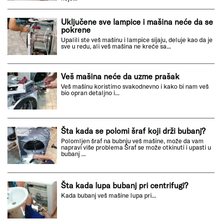
Veš mašini treba dosta vremena da krene
da radi kada se uključi program
Ako je veš mašina spora pri započinajnju programa
znači da se u njoj nalaze određene blokade i smetnje
koje...
Uključene sve lampice i mašina neće da se
pokrene
Upalili ste veš mašinu i lampice sijaju, deluje kao da je
sve u redu, ali veš mašina ne kreće sa...
Veš mašina neće da uzme prašak
Veš mašinu koristimo svakodnevno i kako bi nam veš
bio opran detaljno i...
Šta kada se polomi šraf koji drži bubanj?
Polomljen šraf na bubnju veš mašine, može da vam
napravi više problema Šraf se može otkinuti i upasti u
bubanj ...