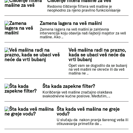
Popravka profesionalne veš mašine
Danas je veš mašina neizostavan aparat u gotovo
svakom domaćinstvu.
Mašina ne ispira dobro veš
U slučaju da vaša veš mašina ne ispira dobro veš,..
Čišćenje filtera mašine za veš
Redovno čišćenje filtera veš mašine je neophodno za
njeno pravilno funkcionisanje
Zamena lagera na veš mašini
Zamena lagera na veš mašini je zahtevna intervencija
koju obavlja naš najbolji majstor za veš mašine. Ako ..
Veš mašina radi na prazno, kada se ubaci
veš neće da vrti bubanj
Opet vam se dogodilo da se bubanj na veš mašini ne
okreće ili da veš mašina ne ..
Šta kada zapekne filter?