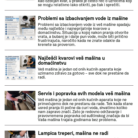
kao ozbiljan kvar, u praksi je često reč o uzrocima koji
se mogu relativno lako otkriti, pa čak i sprečiti.
Problemi sa izbacivanjem vode iz mašine
Problemi sa izbacivanjem vode iz veš mašine spadaju
među najčešće i najneprijatnije kvarove u
domaćinstvu. Situacija u kojoj nakon pranja otvorite
vrata, a bubanj je i dalje pun vode, može biti prilično
frustrirajuća, naročito kada ne znate odakle da
krenete sa proverom.
Najčešći kvarovi veš mašina u
domaćinstvu
Veš mašina je jedan od onih kućnih aparata koje
uzimamo zdravo za gotovo – sve dok ne prestane da
radi.
Servis i popravka svih modela veš mašina
Veš mašina je jedan od onih kućnih aparata koje ne
primećujemo dok ne prestanu da rade. Tek kada stane
usred pranja ili počne da curi voda, shvatimo koliko
nam zapravo znači. Zato je redovno održavanje i
pravovremena popravka od suštinskog značaja da bi
Vaša mašina trajala godinama bez problema.
Lampica treperi, mašina ne radi