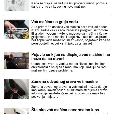
Kada se displej na veš mašini pokvari, mnogi pomisle
da je vreme za kupovinu nove mašine.
Veš mašina ne greje vodu
Ako primetite da vaša veš mašina pere veš, ali odeća
izlazi hladna čak i kada izaberete program sa toplom
ili vrućom vodom – vrlo je moguće da mašina više ne
greje vodu. Iako mašina i dalje završava ciklus, pranje
bez tople vode može biti neefikasno, pogotovo kada se
peru posteljine, peškiri ili jako zaprljan veš.
Pojavio se ključ na displeju veš mašine i ne
može da se otvori
U današnje vreme, većina modernih veš mašina ima
elektronski displej sa simbolima koji ukazuju na rad
mašine ili moguće probleme.
Zamena odvodnog creva veš mašine
Zamena odvodnog creva na veš mašini možda deluje
kao komplikovan posao, ali uz malo strpljenja i prave
informacije, možete ga uspešno obaviti i sami – bez
pozivanja majstora.
Šta ako veš mašina nenormalno lupa