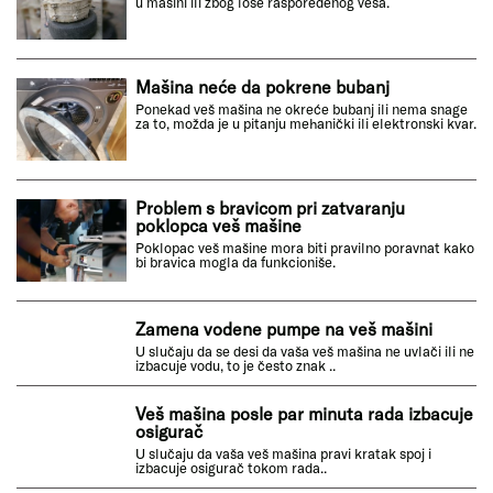
u mašini ili zbog loše raspoređenog veša.
Mašina neće da pokrene bubanj
Ponekad veš mašina ne okreće bubanj ili nema snage
za to, možda je u pitanju mehanički ili elektronski kvar.
Problem s bravicom pri zatvaranju
poklopca veš mašine
Poklopac veš mašine mora biti pravilno poravnat kako
bi bravica mogla da funkcioniše.
Zamena vodene pumpe na veš mašini
U slučaju da se desi da vaša veš mašina ne uvlači ili ne
izbacuje vodu, to je često znak ..
Veš mašina posle par minuta rada izbacuje
osigurač
U slučaju da vaša veš mašina pravi kratak spoj i