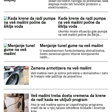
skače po prostoriji
Jedan od mogućih uzroka skakanja veš
mašine dok radi centrifuga može biti
neravnoteža unutar...
U toku pranja na veš mašini
prestao da radi displej
Jedan od čestih razloga za prestanak rada
displeja može biti tehnički problem u
elektronskim...
Kada krene da radi pumpa
na veš mašini počne da
šiklja voda
Ukoliko imate situaciju gde pumpa
na veš mašini počne da šiklja...
Menjanje tunel gume na veš mašini
U svakodnevnom funkcionisanju domačinstva,
često zanemarujemo vitalne komponente
naših...
Zamena armotizera na veš mašini
Veš mašina nam je svima potrebna u domainstvu i zato
bi trebalo više pažžnje da posvetimo