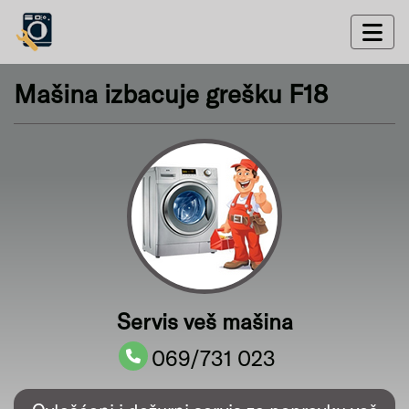
Mašina izbacuje grešku F18
Servis veš mašina
069/731 023