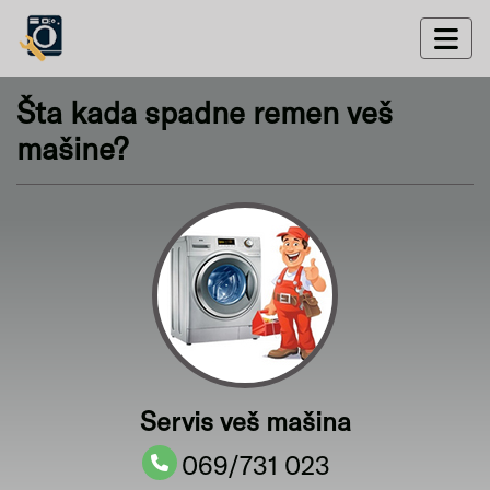
Šta kada spadne remen veš
mašine?
Servis veš mašina
069/731 023