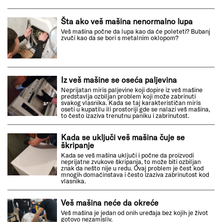
Šta ako veš mašina nenormalno lupa
Veš mašina počne da lupa kao da će poleteti? Bubanj
zvuči kao da se bori s metalnim oklopom?
Iz veš mašine se oseća paljevina
Neprijatan miris paljevine koji dopire iz veš mašine
predstavlja ozbiljan problem koji može zabrinuti
svakog vlasnika. Kada se taj karakterističan miris
oseti u kupatilu ili prostoriji gde se nalazi veš mašina,
to često izaziva trenutnu paniku i zabrinutost.
Kada se uključi veš mašina čuje se
škripanje
Kada se veš mašina uključi i počne da proizvodi
neprijatne zvukove škripanja, to može biti ozbiljan
znak da nešto nije u redu. Ovaj problem je čest kod
mnogih domaćinstava i često izaziva zabrinutost kod
vlasnika.
Veš mašina neće da okreće
Veš mašina je jedan od onih uređaja bez kojih je život
gotovo nezamisliv.