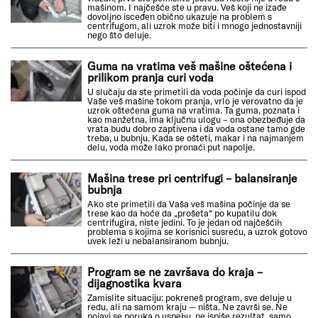
mašinom. I najčešće ste u pravu. Veš koji ne izađe
dovoljno isceđen obično ukazuje na problem s
centrifugom, ali uzrok može biti i mnogo jednostavniji
nego što deluje.
Guma na vratima veš mašine oštećena i
prilikom pranja curi voda
U slučaju da ste primetili da voda počinje da curi ispod
Vaše veš mašine tokom pranja, vrlo je verovatno da je
uzrok oštećena guma na vratima. Ta guma, poznata i
kao manžetna, ima ključnu ulogu – ona obezbeđuje da
vrata budu dobro zaptivena i da voda ostane tamo gde
treba, u bubnju. Kada se ošteti, makar i na najmanjem
delu, voda može lako pronaći put napolje.
Mašina trese pri centrifugi – balansiranje
bubnja
Ako ste primetili da Vaša veš mašina počinje da se
trese kao da hoće da „prošeta“ po kupatilu dok
centrifugira, niste jedini. To je jedan od najčešćih
problema s kojima se korisnici susreću, a uzrok gotovo
uvek leži u nebalansiranom bubnju.
Program se ne završava do kraja –
dijagnostika kvara
Zamislite situaciju: pokreneš program, sve deluje u
redu, ali na samom kraju — ništa. Ne završi se. Ne
pojavi se poruka o uspehu, ne ispiše rezultat, samo