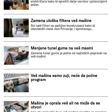
električara kako bi sprečili dalje varnice i potencijalni
požar.
Zamena uloška filtera veš mašine
Svi naši filteri su pažljivo konstruisani kako bi
obezbedili visok nivo filtracije, i sprečavaju..
Menjane tunel gume na veš masini
Zamena tunel gume je jedna od najčešćih popravki na
veš mašini.
Veš mašina samo zuji, neće da počne
program
Mašina je oprala veš ali ne može da se
otvori