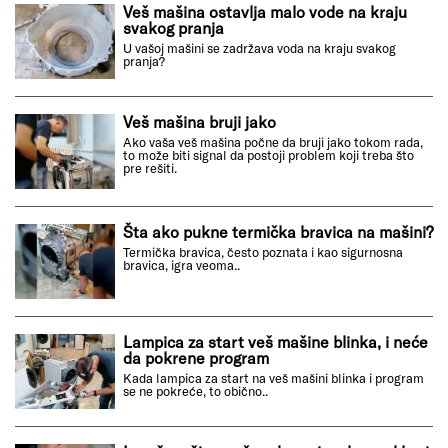
Veš mašina ostavlja malo vode na kraju
svakog pranja
U vašoj mašini se zadržava voda na kraju svakog
pranja?
Veš mašina bruji jako
Ako vaša veš mašina počne da bruji jako tokom rada,
to može biti signal da postoji problem koji treba što
pre rešiti.
Šta ako pukne termička bravica na mašini?
Termička bravica, često poznata i kao sigurnosna
bravica, igra veoma..
Lampica za start veš mašine blinka, i neće
da pokrene program
Kada lampica za start na veš mašini blinka i program
se ne pokreće, to obično..