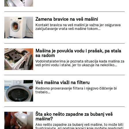
Zamena bravice na veš mašini
Kontakt bravica na veš mašini je važna jer osigurava
zaključavanje vrata veš mašine tokom...
Mašina je povukla vodu i prašak, pa stala
sa radom
Vodoinstalaterima je poznata situacija kada mašina za
veš primi vodu i stane, jer to ukazuje na nekoliko...
Veš mašina vlaži na filteru
Redovno proveravanje filtera i njegovo čišćenje bi
trebalo...
Šta ako nešto zapadne za bubanj veš
mašine?
Ako nešto zapadne za bubanj veš mašine, to može biti
frustrirajuće, ali postoje koraci koje možete preduzeti