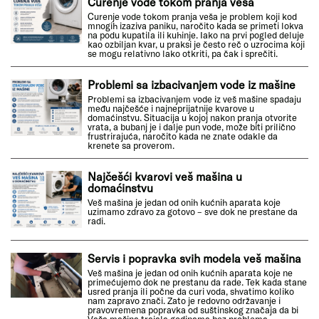
Curenje vode tokom pranja veša
Curenje vode tokom pranja veša je problem koji kod
mnogih izaziva paniku, naročito kada se primeti lokva
na podu kupatila ili kuhinje. Iako na prvi pogled deluje
kao ozbiljan kvar, u praksi je često reč o uzrocima koji
se mogu relativno lako otkriti, pa čak i sprečiti.
Problemi sa izbacivanjem vode iz mašine
Problemi sa izbacivanjem vode iz veš mašine spadaju
među najčešće i najneprijatnije kvarove u
domaćinstvu. Situacija u kojoj nakon pranja otvorite
vrata, a bubanj je i dalje pun vode, može biti prilično
frustrirajuća, naročito kada ne znate odakle da
krenete sa proverom.
Najčešći kvarovi veš mašina u
domaćinstvu
Veš mašina je jedan od onih kućnih aparata koje
uzimamo zdravo za gotovo – sve dok ne prestane da
radi.
Servis i popravka svih modela veš mašina
Veš mašina je jedan od onih kućnih aparata koje ne
primećujemo dok ne prestanu da rade. Tek kada stane
usred pranja ili počne da curi voda, shvatimo koliko
nam zapravo znači. Zato je redovno održavanje i
pravovremena popravka od suštinskog značaja da bi