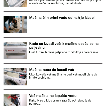
Ako ste primetili da je veš mašina završila sa pranjem
a vrata neće da se otvore, trebalo bi da ..
Mašina čim primi vodu odmah je izbaci
Kada se izvadi veš iz mašine oseća se na
paljevinu
Osetiti dim ili miris paljevine iz bilo kog aparata nije ..
Mašina neće da iscedi veš
Ukoliko vaša veš mašina ne cedi veš mogli biste da
imate problem...
Veš mašina ne ispušta vodu
Kako bi se ciklus pranja završio potrebno je da
pumpa...