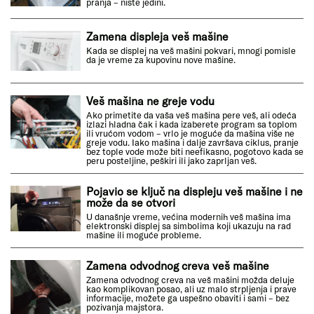
pranja – niste jedini.
Zamena displeja veš mašine
Kada se displej na veš mašini pokvari, mnogi pomisle
da je vreme za kupovinu nove mašine.
Veš mašina ne greje vodu
Ako primetite da vaša veš mašina pere veš, ali odeća
izlazi hladna čak i kada izaberete program sa toplom
ili vrućom vodom – vrlo je moguće da mašina više ne
greje vodu. Iako mašina i dalje završava ciklus, pranje
bez tople vode može biti neefikasno, pogotovo kada se
peru posteljine, peškiri ili jako zaprljan veš.
Pojavio se ključ na displeju veš mašine i ne
može da se otvori
U današnje vreme, većina modernih veš mašina ima
elektronski displej sa simbolima koji ukazuju na rad
mašine ili moguće probleme.
Zamena odvodnog creva veš mašine
Zamena odvodnog creva na veš mašini možda deluje
kao komplikovan posao, ali uz malo strpljenja i prave
informacije, možete ga uspešno obaviti i sami – bez
pozivanja majstora.