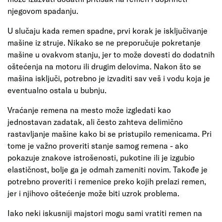
njegovom spadanju.
U slučaju kada remen spadne, prvi korak je isključivanje
mašine iz struje. Nikako se ne preporučuje pokretanje
mašine u ovakvom stanju, jer to može dovesti do dodatnih
oštećenja na motoru ili drugim delovima. Nakon što se
mašina isključi, potrebno je izvaditi sav veš i vodu koja je
eventualno ostala u bubnju.
Vraćanje remena na mesto može izgledati kao
jednostavan zadatak, ali često zahteva delimično
rastavljanje mašine kako bi se pristupilo remenicama. Pri
tome je važno proveriti stanje samog remena - ako
pokazuje znakove istrošenosti, pukotine ili je izgubio
elastičnost, bolje ga je odmah zameniti novim. Takođe je
potrebno proveriti i remenice preko kojih prelazi remen,
jer i njihovo oštećenje može biti uzrok problema.
Iako neki iskusniji majstori mogu sami vratiti remen na