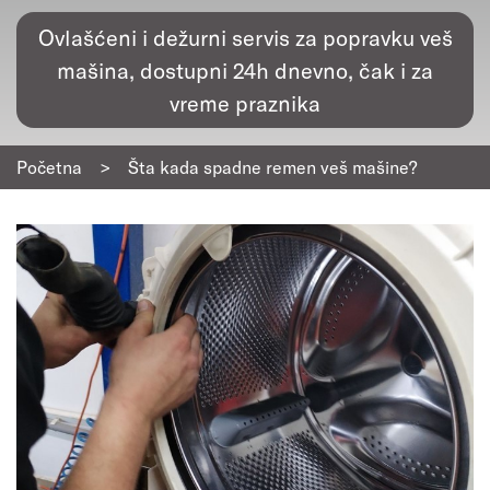
Ovlašćeni i dežurni servis za popravku veš
mašina, dostupni 24h dnevno, čak i za
vreme praznika
Početna
>
Šta kada spadne remen veš mašine?