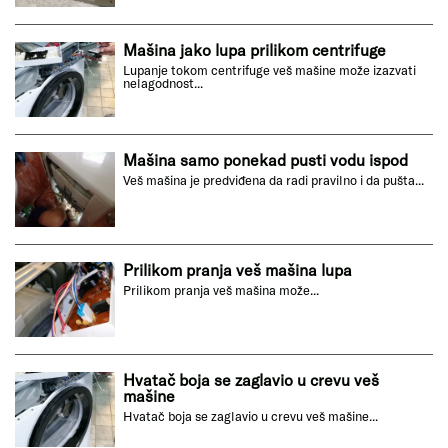
Mašina jako lupa prilikom centrifuge
Lupanje tokom centrifuge veš mašine može izazvati
nelagodnost...
Mašina samo ponekad pusti vodu ispod
Veš mašina je predviđena da radi pravilno i da pušta...
Prilikom pranja veš mašina lupa
Prilikom pranja veš mašina može...
Hvatač boja se zaglavio u crevu veš
mašine
Hvatač boja se zaglavio u crevu veš mašine...