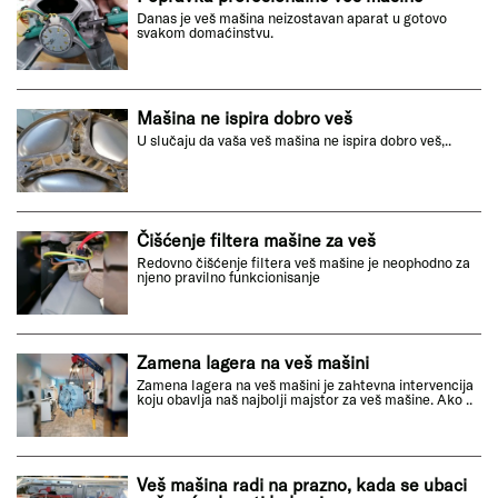
Danas je veš mašina neizostavan aparat u gotovo
svakom domaćinstvu.
Mašina ne ispira dobro veš
U slučaju da vaša veš mašina ne ispira dobro veš,..
Čišćenje filtera mašine za veš
Redovno čišćenje filtera veš mašine je neophodno za
njeno pravilno funkcionisanje
Zamena lagera na veš mašini
Zamena lagera na veš mašini je zahtevna intervencija
koju obavlja naš najbolji majstor za veš mašine. Ako ..
Veš mašina radi na prazno, kada se ubaci