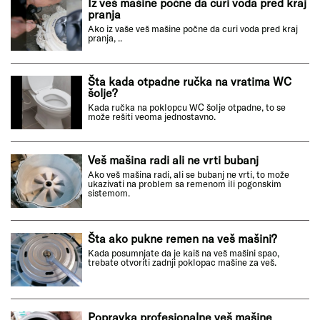
Iz veš mašine počne da curi voda pred kraj
pranja
Ako iz vaše veš mašine počne da curi voda pred kraj
pranja, ..
Šta kada otpadne ručka na vratima WC
šolje?
Kada ručka na poklopcu WC šolje otpadne, to se
može rešiti veoma jednostavno.
Veš mašina radi ali ne vrti bubanj
Ako veš mašina radi, ali se bubanj ne vrti, to može
ukazivati na problem sa remenom ili pogonskim
sistemom.
Šta ako pukne remen na veš mašini?
Kada posumnjate da je kaiš na veš mašini spao,
trebate otvoriti zadnji poklopac mašine za veš.
Popravka profesionalne veš mašine