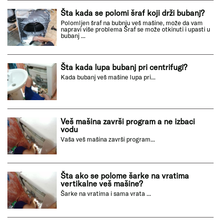
Šta kada se polomi šraf koji drži bubanj?
Polomljen šraf na bubnju veš mašine, može da vam
napravi više problema Šraf se može otkinuti i upasti u
bubanj ...
Šta kada lupa bubanj pri centrifugi?
Kada bubanj veš mašine lupa pri...
Veš mašina završi program a ne izbaci
vodu
Vaša veš mašina završi program...
Šta ako se polome šarke na vratima
vertikalne veš mašine?
Šarke na vratima i sama vrata ...