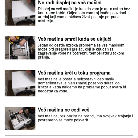
Ne radi displej na veš mašini
Displej na veš mašini je kao da vam je auto ostao bez
kontrolne table. Odjednom vam taj inače pouzdani
uređaj koji vam olakšava život postaje potpuna
misterija.
Veš mašina smrdi kada se uključi
Jedan od čestih uzroka problema sa veš mašinom
može biti pregoreli grejač, koji je ključan za
zagrevanje vode na potrebnu temperaturu tokom
pranja.
Veš mašina krči u toku programa
Veš mašina je postala neizostavni deo naših
domaćinstava, a njen značaj posebno dolazi do
izražaja kada naiđemo na probleme poput kvara ili
nedostatka vode.
Veš mašina ne cedi veš
Veš mašina, bez obzira na brend, ima svoj vek trajanja i
povremeno se može pokvariti.