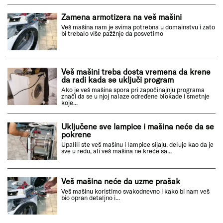
Zamena armotizera na veš mašini
Veš mašina nam je svima potrebna u domainstvu i zato
bi trebalo više pažžnje da posvetimo
Veš mašini treba dosta vremena da krene
da radi kada se uključi program
Ako je veš mašina spora pri započinajnju programa
znači da se u njoj nalaze određene blokade i smetnje
koje...
Uključene sve lampice i mašina neće da se
pokrene
Upalili ste veš mašinu i lampice sijaju, deluje kao da je
sve u redu, ali veš mašina ne kreće sa...
Veš mašina neće da uzme prašak
Veš mašinu koristimo svakodnevno i kako bi nam veš
bio opran detaljno i...