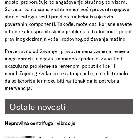
mesto, preporučuje se angažovanje stručnog servisera.
Serviser će ne samo vratiti remen već i proveriti njegovo
stanje, zategnutost i pravilno funkcionisanje svih
povezanih komponenti. Takođe, može dati korisne savete
o tome kako sprečiti slične probleme u budućnosti, poput
pravilnog doziranja veša i redovnog održavanja mašine.
Preventivno održavanje i pravovremena zamena remena
mogu sprečiti njegovo iznenadno spadanje. Zvuci koji
ukazuju na probleme sa remenom, poput škripe ili
neuobičajenog zvuka pri okretanju bubnja, ne bi trebalo
da se ignorišu jer mogu biti rani znak da je potrebna
intervencija.
Ostale novosti
Nepravilna centrifuga i vibracije