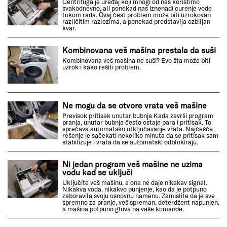
Centrifuga je uređaj koji mnogi od nas koristimo
svakodnevno, ali ponekad nas iznenadi curenje vode
tokom rada. Ovaj čest problem može biti uzrokovan
različitim razlozima, a ponekad predstavlja ozbiljan
kvar.
Kombinovana veš mašina prestala da suši
Kombinovana veš mašina ne suši? Evo šta može biti
uzrok i kako rešiti problem.
Ne mogu da se otvore vrata veš mašine
Previsok pritisak unutar bubnja Kada završi program
pranja, unutar bubnja često ostaje para i pritisak. To
sprečava automatsko otključavanje vrata. Najčešće
rešenje je sačekati nekoliko minuta da se pritisak sam
stabilizuje i vrata da se automatski odblokiraju.
Ni jedan program veš mašine ne uzima
vodu kad se uključi
Uključite veš mašinu, a ona ne daje nikakav signal.
Nikakva voda, nikakvo punjenje, kao da je potpuno
zaboravila svoju osnovnu namenu. Zamislite da je sve
spremno za pranje, veš spreman, deterdžent napunjen,
a mašina potpuno gluva na vaše komande.