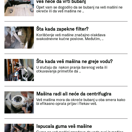
veš neće da vrti bubanj
Opet vam se dogodilo da se bubanj na veš mašini ne
okreće ili da veš mašina ne ..
Šta kada zapekne filter?
Korišćenje veš mašine značajno olakšava
svakodnevne kućne poslove. Međutim, ..
Šta kada veš mašina ne greje vodu?
U slučaju da nakon pranja šarenog veša ili
otkuvavanja primetite da ..
Mašina radi ali neće da centrifugira
Veš mašina mora da okreće bubanj u oba smera kako
bi efikasno oprala prljav i flekav veš.
Ispucala guma veš mašine