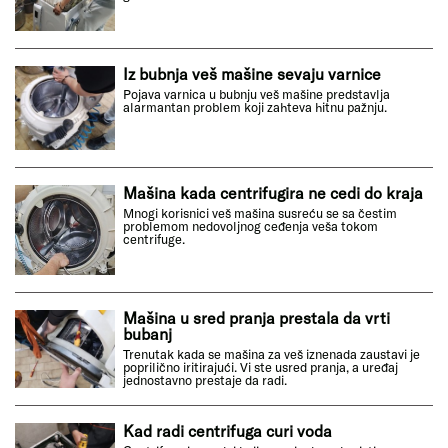
Iz bubnja veš mašine sevaju varnice
Pojava varnica u bubnju veš mašine predstavlja
alarmantan problem koji zahteva hitnu pažnju.
Mašina kada centrifugira ne cedi do kraja
Mnogi korisnici veš mašina susreću se sa čestim
problemom nedovoljnog ceđenja veša tokom
centrifuge.
Mašina u sred pranja prestala da vrti
bubanj
Trenutak kada se mašina za veš iznenada zaustavi je
poprilično iritirajući. Vi ste usred pranja, a uređaj
jednostavno prestaje da radi.
Kad radi centrifuga curi voda