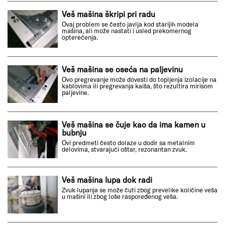
Veš mašina škripi pri radu
Ovaj problem se često javlja kod starijih modela
mašina, ali može nastati i usled prekomernog
opterećenja.
Veš mašina se oseća na paljevinu
Ovo pregrevanje može dovesti do topljenja izolacije na
kablovima ili pregrevanja kaiša, što rezultira mirisom
paljevine.
Veš mašina se čuje kao da ima kamen u
bubnju
Ovi predmeti često dolaze u dodir sa metalnim
delovima, stvarajući oštar, rezonantan zvuk.
Veš mašina lupa dok radi
Zvuk lupanja se može čuti zbog prevelike količine veša
u mašini ili zbog loše raspoređenog veša.