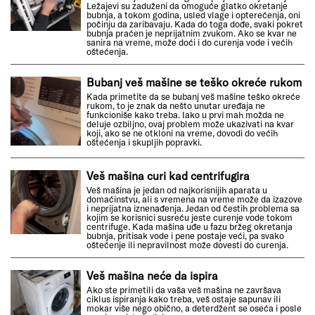
Ležajevi su zaduženi da omoguće glatko okretanje
bubnja, a tokom godina, usled vlage i opterećenja, oni
počinju da zaribavaju. Kada do toga dođe, svaki pokret
bubnja praćen je neprijatnim zvukom. Ako se kvar ne
sanira na vreme, može doći i do curenja vode i većih
oštećenja.
Bubanj veš mašine se teško okreće rukom
Kada primetite da se bubanj veš mašine teško okreće
rukom, to je znak da nešto unutar uređaja ne
funkcioniše kako treba. Iako u prvi mah možda ne
deluje ozbiljno, ovaj problem može ukazivati na kvar
koji, ako se ne otkloni na vreme, dovodi do većih
oštećenja i skupljih popravki.
Veš mašina curi kad centrifugira
Veš mašina je jedan od najkorisnijih aparata u
domaćinstvu, ali s vremena na vreme može da izazove
i neprijatna iznenađenja. Jedan od čestih problema sa
kojim se korisnici susreću jeste curenje vode tokom
centrifuge. Kada mašina uđe u fazu bržeg okretanja
bubnja, pritisak vode i pene postaje veći, pa svako
oštećenje ili nepravilnost može dovesti do curenja.
Veš mašina neće da ispira
Ako ste primetili da vaša veš mašina ne završava
ciklus ispiranja kako treba, veš ostaje sapunav ili
mokar više nego obično, a deterdžent se oseća i posle