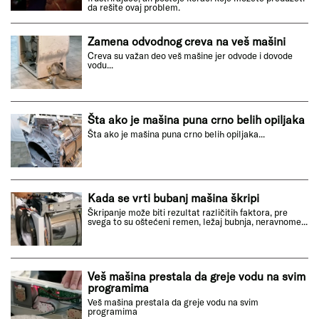
da rešite ovaj problem.
Zamena odvodnog creva na veš mašini
Creva su važan deo veš mašine jer odvode i dovode
vodu...
Šta ako je mašina puna crno belih opiljaka
Šta ako je mašina puna crno belih opiljaka...
Kada se vrti bubanj mašina škripi
Škripanje može biti rezultat različitih faktora, pre
svega to su oštećeni remen, ležaj bubnja, neravnome...
Veš mašina prestala da greje vodu na svim
programima
Veš mašina prestala da greje vodu na svim
programima