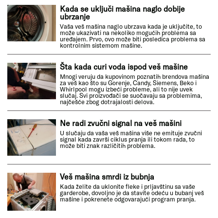
Kada se uključi mašina naglo dobije
ubrzanje
Vaša veš mašina naglo ubrzava kada je uključite, to
može ukazivati na nekoliko mogućih problema sa
uređajem. Prvo, ovo može biti posledica problema sa
kontrolnim sistemom mašine.
Šta kada curi voda ispod veš mašine
Mnogi veruju da kupovinom poznatih brendova mašina
za veš kao što su Gorenje, Candy, Siemens, Beko i
Whirlpool mogu izbeći probleme, ali to nije uvek
slučaj. Svi proizvođači se suočavaju sa problemima,
najčešće zbog dotrajalosti delova.
Ne radi zvučni signal na veš mašini
U slučaju da vaša veš mašina više ne emituje zvučni
signal kada završi ciklus pranja ili tokom rada, to
može biti znak različitih problema.
Veš mašina smrdi iz bubnja
Kada želite da uklonite fleke i prljavštinu sa vaše
garderobe, dovoljno je da stavite odeću u bubanj veš
mašine i pokrenete odgovarajući program pranja.