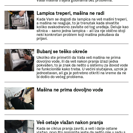
Vaša mašina trajala godinama bez problema.
Lampica treperi, mašina ne radi
Kada Vam se dogodi da lampica na veš mašini treperi,
a mašina ne reaguje, to je trenutak kada shvatite
koliko svakodnevno zavisite od tog uređaja. Deluje kao
sitnica – samo jedna lampica – ali iza nje obično stoji
neki konkretan problem koji mašina pokušava da
prijavi.
Bubanj se teško okreće
Ukoliko ste primetili da Vaša veš mašina ne prima
dovoljno vode, ili da veš nakon pranja izlazi jedva
pokvašen, to je znak da nešto u sistemu za dovod vode
ne funkcioniše kako treba. U većini slučajeva, uzrok je
jednostavan, ali ga je potrebno otkriti na vreme da ne
bi došlo do većeg problema.
Mašina ne prima dovoljno vode
Veš ostaje vlažan nakon pranja
Kada se ciklus pranja završi, a veš i dalje ostane
vlažan, prvo što pomislite jeste da nešto nije u redu s