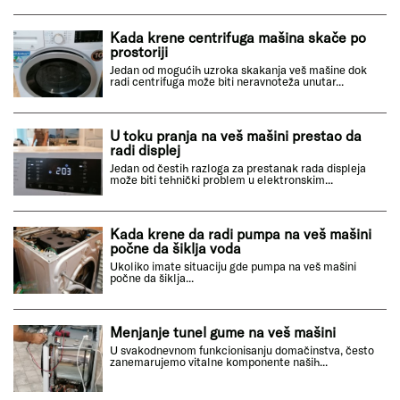
Kada krene centrifuga mašina skače po
prostoriji
Jedan od mogućih uzroka skakanja veš mašine dok
radi centrifuga može biti neravnoteža unutar...
U toku pranja na veš mašini prestao da
radi displej
Jedan od čestih razloga za prestanak rada displeja
može biti tehnički problem u elektronskim...
Kada krene da radi pumpa na veš mašini
počne da šiklja voda
Ukoliko imate situaciju gde pumpa na veš mašini
počne da šiklja...
Menjanje tunel gume na veš mašini
U svakodnevnom funkcionisanju domačinstva, često
zanemarujemo vitalne komponente naših...