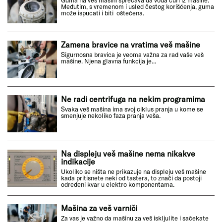
Guma na veš mašini sprečava da voda curi iz mašine.
Međutim, s vremenom i usled čestog korišćenja, guma
može ispucati i biti oštećena.
Zamena bravice na vratima veš mašine
Sigurnosna bravica je veoma važna za rad vaše veš
mašine. Njena glavna funkcija je...
Ne radi centrifuga na nekim programima
Svaka veš mašina ima svoj ciklus pranja u kome se
smenjuje nekoliko faza pranja veša.
Na displeju veš mašine nema nikakve
indikacije
Ukoliko se ništa ne prikazuje na displeju veš mašine
kada pritisnete neki od tastera, to znači da postoji
određeni kvar u elektro komponentama.
Mašina za veš varniči
Za vas je važno da mašinu za veš iskljulite i sačekate