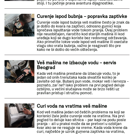
stoji. I tu počinje prava avantura dijagnostike.
Curenje ispod bubnja – popravka zaptivke
Curenje vode ispod bubnja veš mašine često je znak da
je došlo do kvara na zaptivci, odnosno gumici koja
sprečava ispuštanje vode tokom pranja. Ovaj problem
nije neuobičajen, naročito kod starijih mašina ili kod
uređaja koji se dugo koriste bez redovnog održavanja.
Ako primetite lokve vode ispod veš mašine ili osećate
vlagu oko vrata bubnja, važno je reagovati što pre
kako ne bi došlo do većih oštećenja.
Veš mašina ne izbacuje vodu – servis
Beograd
Kada veš mašina prestane da izbacuje vodu, to je
jedan od onih trenutaka kada shvatite koliko je
zavisite od nje. Bubanj pun vode, mokar veš i nervoza –
poznato, zar ne? Iako problem na prvi pogled deluje
ozbiljno, u većini slučajeva može se brzo rešiti uz
pravilan pristup i stručnu pomoć.
Curi voda na vratima veš mašine
Kod veš mašina jedan od češćih problema na koji se
korisnici žale jeste curenje vode na vratima. Na prvi
pogled to deluje kao sitnica – par kapi na podu posle
pranja – ali u praksi može da se pretvori u ozbiljan
kvar ako se ne reaguje na vreme. Kada voda krene da
curi, najčešće je uzrok gumena zaptivka na vratima,