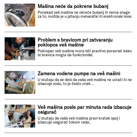
Mašina neće da pokrene bubanj
Ponekad veš mašina ne okreće bubanj ili nema snage
za to, možda je u pitanju mehanički ili elektronski kvar.
Problem s bravicom pri zatvaranju
poklopca veš mašine
Poklopac veš mašine mora biti pravilno poravnat kako
bi bravica mogla da funkcioniše.
Zamena vodene pumpe na veš mašini
U slučaju da se desi da vaša veš mašina ne uvlači ili ne
izbacuje vodu, to je često znak ..
Veš mašina posle par minuta rada izbacuje
osigurač
U slučaju da vaša veš mašina pravi kratak spoj i
izbacuje osigurač tokom rada..