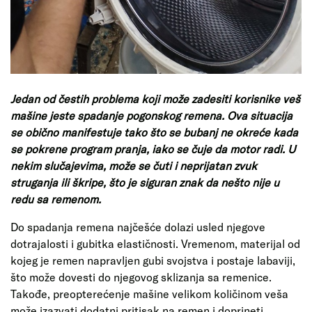
Jedan od čestih problema koji može zadesiti korisnike veš
mašine jeste spadanje pogonskog remena. Ova situacija
se obično manifestuje tako što se bubanj ne okreće kada
se pokrene program pranja, iako se čuje da motor radi. U
nekim slučajevima, može se čuti i neprijatan zvuk
struganja ili škripe, što je siguran znak da nešto nije u
redu sa remenom.
Do spadanja remena najčešće dolazi usled njegove
dotrajalosti i gubitka elastičnosti. Vremenom, materijal od
kojeg je remen napravljen gubi svojstva i postaje labaviji,
što može dovesti do njegovog sklizanja sa remenice.
Takođe, preopterećenje mašine velikom količinom veša
može izazvati dodatni pritisak na remen i doprineti