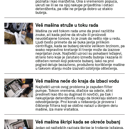
poznata i kao manžetna. Ona s vremenom popuca,
ukruti se ili se na njoj nakupe prljavština i ostaci
deterdženta, pa više ne prijanja dobro uz staklo
bubnja.
Veš mašina struže u toku rada
Mašina za veš tokom rada ume da pravi različite
zvuke, ali kada počne da struže ili proizvodi
neuobičajene tonove, to je znak da nešto nije u redu.
Ljudi često primete da se buka javlja prilikom
centrifuge, kada se bubanj okreće velikom brzinom, pa
svako nepravilno kretanje ili trenje može da izazove
neprijatan zvuk. Najčešći uzroci su pohabani ležajevi,
strano telo koje je zalutalo između bubnja i kazana ili
oštećen remen koji pokreće bubanj. Iako na prvi
pogled deluje bezazleno, produženo korišćenje mašine
u takvom stanju može izazvati ozbiljnija oštećenja.
Veš mašina neće do kraja da izbaci vodu
Najčešći uzrok ovog problema je zapušen filter
pumpe. Tokom vremena, dlačice sa odeće, sitni
predmeti kao što su dugmad ili novčići, pa čak i
nakupljanje deterdženta mogu da blokiraju sistem za
odvodnjavanje. Prvi korak u rešavanju je provera i
čišćenje filtera koji se obično nalazi u donjem delu
mašine, iza male vratašca.
Veš mašina škripi kada se okreće bubanj
Jedan od najčešćih razloga škripe je trošenje ležajeva.