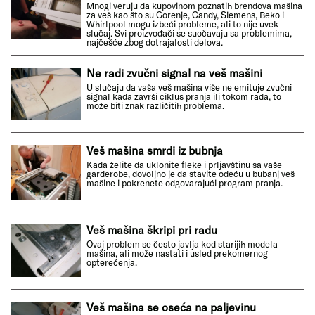
Mnogi veruju da kupovinom poznatih brendova mašina
za veš kao što su Gorenje, Candy, Siemens, Beko i
Whirlpool mogu izbeći probleme, ali to nije uvek
slučaj. Svi proizvođači se suočavaju sa problemima,
najčešće zbog dotrajalosti delova.
Ne radi zvučni signal na veš mašini
U slučaju da vaša veš mašina više ne emituje zvučni
signal kada završi ciklus pranja ili tokom rada, to
može biti znak različitih problema.
Veš mašina smrdi iz bubnja
Kada želite da uklonite fleke i prljavštinu sa vaše
garderobe, dovoljno je da stavite odeću u bubanj veš
mašine i pokrenete odgovarajući program pranja.
Veš mašina škripi pri radu
Ovaj problem se često javlja kod starijih modela
mašina, ali može nastati i usled prekomernog
opterećenja.
Veš mašina se oseća na paljevinu