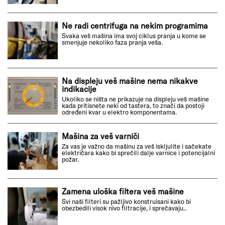
Ne radi centrifuga na nekim programima
Svaka veš mašina ima svoj ciklus pranja u kome se
smenjuje nekoliko faza pranja veša.
Na displeju veš mašine nema nikakve
indikacije
Ukoliko se ništa ne prikazuje na displeju veš mašine
kada pritisnete neki od tastera, to znači da postoji
određeni kvar u elektro komponentama.
Mašina za veš varniči
Za vas je važno da mašinu za veš iskljulite i sačekate
električara kako bi sprečili dalje varnice i potencijalni
požar.
Zamena uloška filtera veš mašine
Svi naši filteri su pažljivo konstruisani kako bi
obezbedili visok nivo filtracije, i sprečavaju..