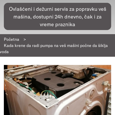
Ovlašćeni i dežurni servis za popravku veš
mašina, dostupni 24h dnevno, čak i za
vreme praznika
Početna
>
Kada krene da radi pumpa na veš mašini počne da šiklja
voda