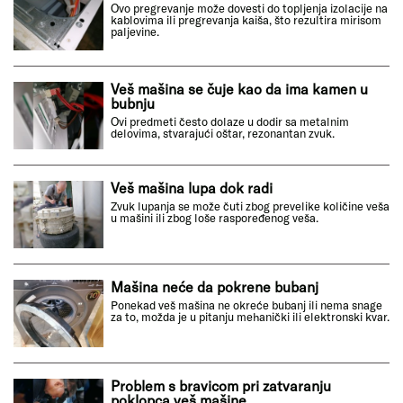
Ovo pregrevanje može dovesti do topljenja izolacije na
kablovima ili pregrevanja kaiša, što rezultira mirisom
paljevine.
Veš mašina se čuje kao da ima kamen u
bubnju
Ovi predmeti često dolaze u dodir sa metalnim
delovima, stvarajući oštar, rezonantan zvuk.
Veš mašina lupa dok radi
Zvuk lupanja se može čuti zbog prevelike količine veša
u mašini ili zbog loše raspoređenog veša.
Mašina neće da pokrene bubanj
Ponekad veš mašina ne okreće bubanj ili nema snage
za to, možda je u pitanju mehanički ili elektronski kvar.
Problem s bravicom pri zatvaranju
poklopca veš mašine