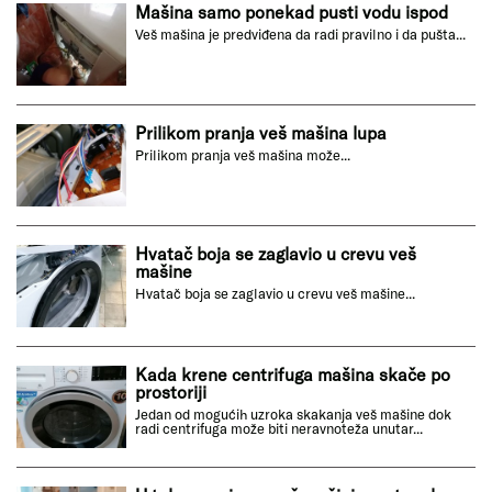
Mašina samo ponekad pusti vodu ispod
Veš mašina je predviđena da radi pravilno i da pušta...
Prilikom pranja veš mašina lupa
Prilikom pranja veš mašina može...
Hvatač boja se zaglavio u crevu veš
mašine
Hvatač boja se zaglavio u crevu veš mašine...
Kada krene centrifuga mašina skače po
prostoriji
Jedan od mogućih uzroka skakanja veš mašine dok
radi centrifuga može biti neravnoteža unutar...