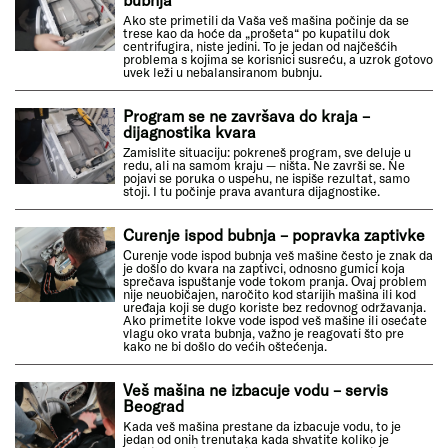
Ako ste primetili da Vaša veš mašina počinje da se
trese kao da hoće da „prošeta“ po kupatilu dok
centrifugira, niste jedini. To je jedan od najčešćih
problema s kojima se korisnici susreću, a uzrok gotovo
uvek leži u nebalansiranom bubnju.
Program se ne završava do kraja –
dijagnostika kvara
Zamislite situaciju: pokreneš program, sve deluje u
redu, ali na samom kraju — ništa. Ne završi se. Ne
pojavi se poruka o uspehu, ne ispiše rezultat, samo
stoji. I tu počinje prava avantura dijagnostike.
Curenje ispod bubnja – popravka zaptivke
Curenje vode ispod bubnja veš mašine često je znak da
je došlo do kvara na zaptivci, odnosno gumici koja
sprečava ispuštanje vode tokom pranja. Ovaj problem
nije neuobičajen, naročito kod starijih mašina ili kod
uređaja koji se dugo koriste bez redovnog održavanja.
Ako primetite lokve vode ispod veš mašine ili osećate
vlagu oko vrata bubnja, važno je reagovati što pre
kako ne bi došlo do većih oštećenja.
Veš mašina ne izbacuje vodu – servis
Beograd
Kada veš mašina prestane da izbacuje vodu, to je
jedan od onih trenutaka kada shvatite koliko je