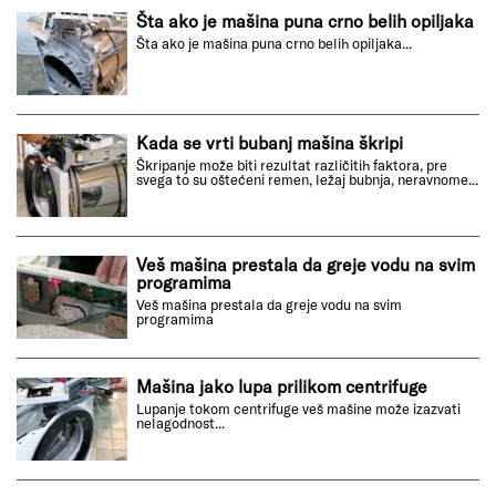
Šta ako je mašina puna crno belih opiljaka
Šta ako je mašina puna crno belih opiljaka...
Kada se vrti bubanj mašina škripi
Škripanje može biti rezultat različitih faktora, pre
svega to su oštećeni remen, ležaj bubnja, neravnome...
Veš mašina prestala da greje vodu na svim
programima
Veš mašina prestala da greje vodu na svim
programima
Mašina jako lupa prilikom centrifuge
Lupanje tokom centrifuge veš mašine može izazvati
nelagodnost...