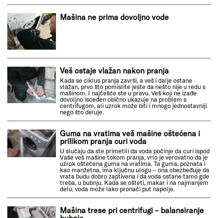
Mašina ne prima dovoljno vode
Veš ostaje vlažan nakon pranja
Kada se ciklus pranja završi, a veš i dalje ostane
vlažan, prvo što pomislite jeste da nešto nije u redu s
mašinom. I najčešće ste u pravu. Veš koji ne izađe
dovoljno isceđen obično ukazuje na problem s
centrifugom, ali uzrok može biti i mnogo jednostavniji
nego što deluje.
Guma na vratima veš mašine oštećena i
prilikom pranja curi voda
U slučaju da ste primetili da voda počinje da curi ispod
Vaše veš mašine tokom pranja, vrlo je verovatno da je
uzrok oštećena guma na vratima. Ta guma, poznata i
kao manžetna, ima ključnu ulogu – ona obezbeđuje da
vrata budu dobro zaptivena i da voda ostane tamo gde
treba, u bubnju. Kada se ošteti, makar i na najmanjem
delu, voda može lako pronaći put napolje.
Mašina trese pri centrifugi – balansiranje
bubnja