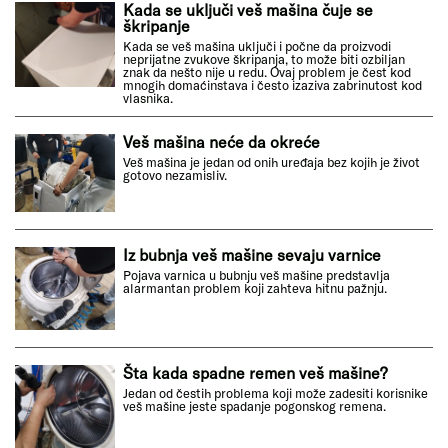
Kada se uključi veš mašina čuje se
škripanje
Kada se veš mašina uključi i počne da proizvodi
neprijatne zvukove škripanja, to može biti ozbiljan
znak da nešto nije u redu. Ovaj problem je čest kod
mnogih domaćinstava i često izaziva zabrinutost kod
vlasnika.
Veš mašina neće da okreće
Veš mašina je jedan od onih uređaja bez kojih je život
gotovo nezamisliv.
Iz bubnja veš mašine sevaju varnice
Pojava varnica u bubnju veš mašine predstavlja
alarmantan problem koji zahteva hitnu pažnju.
Šta kada spadne remen veš mašine?
Jedan od čestih problema koji može zadesiti korisnike
veš mašine jeste spadanje pogonskog remena.