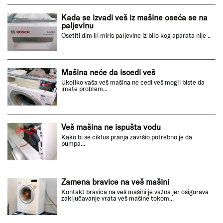
Kada se izvadi veš iz mašine oseća se na
paljevinu
Osetiti dim ili miris paljevine iz bilo kog aparata nije ..
Mašina neće da iscedi veš
Ukoliko vaša veš mašina ne cedi veš mogli biste da
imate problem...
Veš mašina ne ispušta vodu
Kako bi se ciklus pranja završio potrebno je da
pumpa...
Zamena bravice na veš mašini
Kontakt bravica na veš mašini je važna jer osigurava
zaključavanje vrata veš mašine tokom...