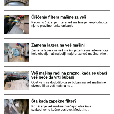
Čišćenje filtera mašine za veš
Redovno čišćenje filtera veš mašine je neophodno za
njeno pravilno funkcionisanje
Zamena lagera na veš mašini
Zamena lagera na veš mašini je zahtevna intervencija
koju obavlja naš najbolji majstor za veš mašine. Ako ..
Veš mašina radi na prazno, kada se ubaci
veš neće da vrti bubanj
Opet vam se dogodilo da se bubanj na veš mašini ne
okreće ili da veš mašina ne ..
Šta kada zapekne filter?
Korišćenje veš mašine značajno olakšava
svakodnevne kućne poslove. Međutim, ..