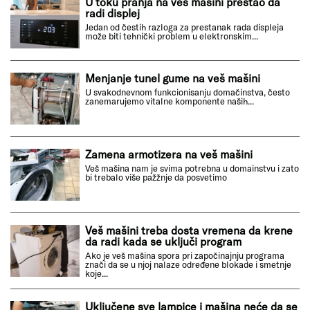
U toku pranja na veš mašini prestao da
radi displej
Jedan od čestih razloga za prestanak rada displeja
može biti tehnički problem u elektronskim...
Menjanje tunel gume na veš mašini
U svakodnevnom funkcionisanju domačinstva, često
zanemarujemo vitalne komponente naših...
Zamena armotizera na veš mašini
Veš mašina nam je svima potrebna u domainstvu i zato
bi trebalo više pažžnje da posvetimo
Veš mašini treba dosta vremena da krene
da radi kada se uključi program
Ako je veš mašina spora pri započinajnju programa
znači da se u njoj nalaze određene blokade i smetnje
koje...
Uključene sve lampice i mašina neće da se