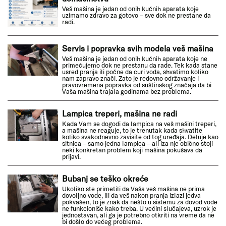
Veš mašina je jedan od onih kućnih aparata koje
uzimamo zdravo za gotovo – sve dok ne prestane da
radi.
Servis i popravka svih modela veš mašina
Veš mašina je jedan od onih kućnih aparata koje ne
primećujemo dok ne prestanu da rade. Tek kada stane
usred pranja ili počne da curi voda, shvatimo koliko
nam zapravo znači. Zato je redovno održavanje i
pravovremena popravka od suštinskog značaja da bi
Vaša mašina trajala godinama bez problema.
Lampica treperi, mašina ne radi
Kada Vam se dogodi da lampica na veš mašini treperi,
a mašina ne reaguje, to je trenutak kada shvatite
koliko svakodnevno zavisite od tog uređaja. Deluje kao
sitnica – samo jedna lampica – ali iza nje obično stoji
neki konkretan problem koji mašina pokušava da
prijavi.
Bubanj se teško okreće
Ukoliko ste primetili da Vaša veš mašina ne prima
dovoljno vode, ili da veš nakon pranja izlazi jedva
pokvašen, to je znak da nešto u sistemu za dovod vode
ne funkcioniše kako treba. U većini slučajeva, uzrok je
jednostavan, ali ga je potrebno otkriti na vreme da ne
bi došlo do većeg problema.