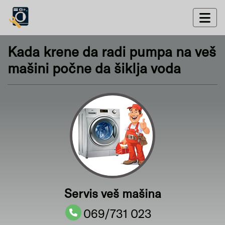
Kada krene da radi pumpa na veš
mašini počne da šiklja voda
Servis veš mašina
069/731 023