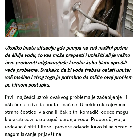
Ukoliko imate situaciju gde pumpa na veš mašini počne
da šiklja vodu, to vas može prepasti i uplašiti ali je važno
brzo preduzeti odgovarajuće korake kako biste sprečili
veće probleme. Svakako da bi voda trebala ostati unutar
veš mašine i zbog toga je potrebno da rešite ovaj problem
po hitnom postupku.
Prvi i najčešći uzrok ovakvog problema je začepljenje ili
oštećenje odvoda unutar mašine. U nekim slučajevima,
strane čestice, vlakna ili čak sitni komadići odeće mogu
blokirati cevi, uzrokujući curenje vode. Preporučljivo je
redovno čistiti filtere i provere odvode kako bi se sprečilo
nagomilavanje prljavštine.