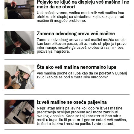
Pojavio se ključ na displeju veš mašine i ne
može da se otvori
U današnje vreme, većina modernih veš mašina ima
elektronski displej sa simbolima koji ukazuju na rad
mašine ili moguće probleme.
Zamena odvodnog creva veš mašine
Zamena odvodnog creva na veš mašini možda deluje
kao komplikovan posao, ali uz malo strpljenja i prave
informacije, možete ga uspešno obaviti i sami – bez
pozivanja majstora.
Šta ako veš mašina nenormalno lupa
Veš mašina počne da lupa kao da će poleteti? Bubanj
zvuči kao da se bori s metalnim oklopom?
Iz veš mašine se oseća paljevina
Neprijatan miris paljevine koji dopire iz veš mašine
predstavlja ozbiljan problem koji može zabrinuti
svakog vlasnika. Kada se taj karakterističan miris
oseti u kupatilu ili prostoriji gde se nalazi veš mašina,
to često izaziva trenutnu paniku i zabrinutost.