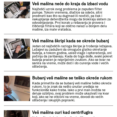
Veš mašina neće do kraja da izbaci vodu
Najčešći uzrok ovog problema je zapušen filter
pumpe. Tokom vremena, dlačice sa odeće, sitni
predmeti kao što su dugmad ili novčići, pa čak i
nakupljanje deterdženta mogu da blokiraju sistem za
odvodnjavanje. Prvi korak u rešavanju je provera i
čišćenje filtera koji se obično nalazi u donjem delu
mašine, iza male vratašca.
Veš mašina škripi kada se okreće bubanj
Jedan od najčešćih razloga škripe je trošenje ležajeva.
Ležajevi su zaduženi da omoguće glatko okretanje
bubnja, a tokom godina, usled vlage i opterećenja, oni
počinju da zaribavaju. Kada do toga dođe, svaki pokret
bubnja praćen je neprijatnim zvukom. Ako se kvar ne
sanira na vreme, može doći i do curenja vode i većih
oštećenja.
Bubanj veš mašine se teško okreće rukom
Kada primetite da se bubanj veš mašine teško okreće
rukom, to je znak da nešto unutar uređaja ne
funkcioniše kako treba. Iako u prvi mah možda ne
deluje ozbiljno, ovaj problem može ukazivati na kvar
koji, ako se ne otkloni na vreme, dovodi do većih
oštećenja i skupljih popravki.
Veš mašina curi kad centrifugira