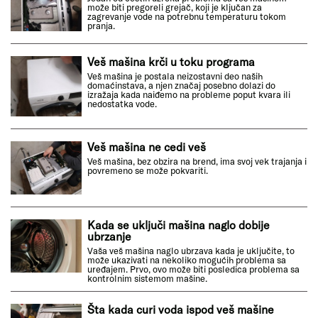
može biti pregoreli grejač, koji je ključan za
zagrevanje vode na potrebnu temperaturu tokom
pranja.
Veš mašina krči u toku programa
Veš mašina je postala neizostavni deo naših
domaćinstava, a njen značaj posebno dolazi do
izražaja kada naiđemo na probleme poput kvara ili
nedostatka vode.
Veš mašina ne cedi veš
Veš mašina, bez obzira na brend, ima svoj vek trajanja i
povremeno se može pokvariti.
Kada se uključi mašina naglo dobije
ubrzanje
Vaša veš mašina naglo ubrzava kada je uključite, to
može ukazivati na nekoliko mogućih problema sa
uređajem. Prvo, ovo može biti posledica problema sa
kontrolnim sistemom mašine.
Šta kada curi voda ispod veš mašine