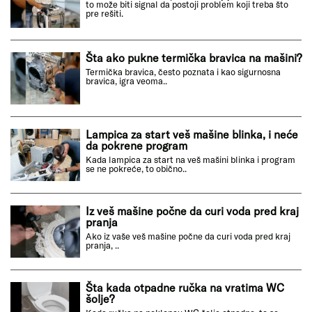
to može biti signal da postoji problem koji treba što
pre rešiti.
Šta ako pukne termička bravica na mašini?
Termička bravica, često poznata i kao sigurnosna
bravica, igra veoma..
Lampica za start veš mašine blinka, i neće
da pokrene program
Kada lampica za start na veš mašini blinka i program
se ne pokreće, to obično..
Iz veš mašine počne da curi voda pred kraj
pranja
Ako iz vaše veš mašine počne da curi voda pred kraj
pranja, ..
Šta kada otpadne ručka na vratima WC
šolje?