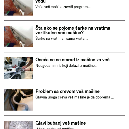
vodu
Vaša veš mašina završi program...
Šta ako se polome šarke na vratima
vertikalne veš mašine?
Šarke na vratima i sama vrata ...
Oseća se se smrad iz mašine za veš
Neugodan miris koji dolazi iz mašine...
Problem sa crevom veš mašine
Glavna uloga creva veš mašine je da doprema ...
Glavi bubanj veš mašine
U toku rada veš mašine...