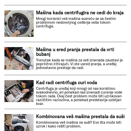
Mašina kada centrifugira ne cedi do kraja
Mnogi korisnici veš mašina susreću se sa čestim
problemom nedovoljnog ceđenja veša tokom
centrifuge.
Mašina u sred pranja prestala da vrti
bubanj
Trenutak kada se mašina za veš iznenada zaustavi je
poprilično iritirajući. Vi ste usred pranja, a uređaj
jednostavno prestaje da radi.
Kad radi centrifuga curi voda
Centrifuga je uređaj koji mnogi od nas koristimo
svakodnevno, ali ponekad nas iznenadi curenje vode
tokom rada. Ovaj čest problem može biti uzrokovan
različitim razlozima, a ponekad predstavlja ozbiljan
kvar.
Kombinovana veš mašina prestala da suši
Kombinovana veš mašina ne suši? Evo šta može biti
uzrok i kako rešiti problem.