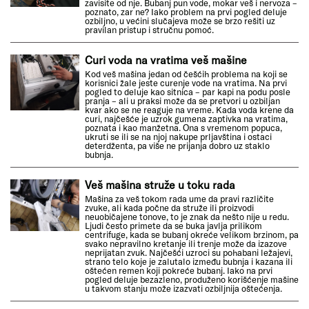
zavisite od nje. Bubanj pun vode, mokar veš i nervoza –
poznato, zar ne? Iako problem na prvi pogled deluje
ozbiljno, u većini slučajeva može se brzo rešiti uz
pravilan pristup i stručnu pomoć.
Curi voda na vratima veš mašine
Kod veš mašina jedan od češćih problema na koji se
korisnici žale jeste curenje vode na vratima. Na prvi
pogled to deluje kao sitnica – par kapi na podu posle
pranja – ali u praksi može da se pretvori u ozbiljan
kvar ako se ne reaguje na vreme. Kada voda krene da
curi, najčešće je uzrok gumena zaptivka na vratima,
poznata i kao manžetna. Ona s vremenom popuca,
ukruti se ili se na njoj nakupe prljavština i ostaci
deterdženta, pa više ne prijanja dobro uz staklo
bubnja.
Veš mašina struže u toku rada
Mašina za veš tokom rada ume da pravi različite
zvuke, ali kada počne da struže ili proizvodi
neuobičajene tonove, to je znak da nešto nije u redu.
Ljudi često primete da se buka javlja prilikom
centrifuge, kada se bubanj okreće velikom brzinom, pa
svako nepravilno kretanje ili trenje može da izazove
neprijatan zvuk. Najčešći uzroci su pohabani ležajevi,
strano telo koje je zalutalo između bubnja i kazana ili
oštećen remen koji pokreće bubanj. Iako na prvi
pogled deluje bezazleno, produženo korišćenje mašine
u takvom stanju može izazvati ozbiljnija oštećenja.