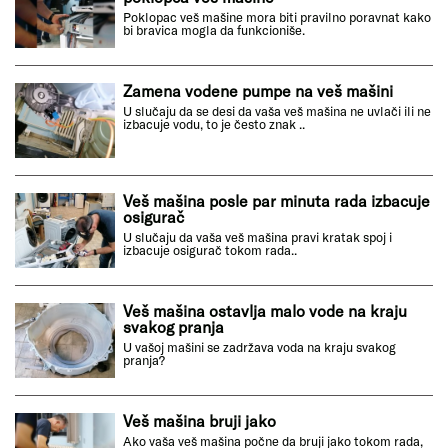
Poklopac veš mašine mora biti pravilno poravnat kako
bi bravica mogla da funkcioniše.
Zamena vodene pumpe na veš mašini
U slučaju da se desi da vaša veš mašina ne uvlači ili ne
izbacuje vodu, to je često znak ..
Veš mašina posle par minuta rada izbacuje
osigurač
U slučaju da vaša veš mašina pravi kratak spoj i
izbacuje osigurač tokom rada..
Veš mašina ostavlja malo vode na kraju
svakog pranja
U vašoj mašini se zadržava voda na kraju svakog
pranja?
Veš mašina bruji jako
Ako vaša veš mašina počne da bruji jako tokom rada,