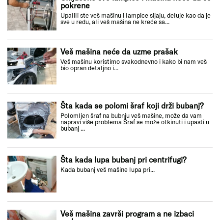
pokrene
Upalili ste veš mašinu i lampice sijaju, deluje kao da je
sve u redu, ali veš mašina ne kreće sa...
Veš mašina neće da uzme prašak
Veš mašinu koristimo svakodnevno i kako bi nam veš
bio opran detaljno i...
Šta kada se polomi šraf koji drži bubanj?
Polomljen šraf na bubnju veš mašine, može da vam
napravi više problema Šraf se može otkinuti i upasti u
bubanj ...
Šta kada lupa bubanj pri centrifugi?
Kada bubanj veš mašine lupa pri...
Veš mašina završi program a ne izbaci