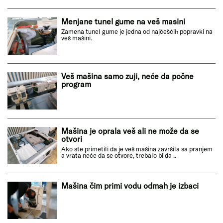
Menjane tunel gume na veš masini
Zamena tunel gume je jedna od najčešćih popravki na
veš mašini.
Veš mašina samo zuji, neće da počne
program
Mašina je oprala veš ali ne može da se
otvori
Ako ste primetili da je veš mašina završila sa pranjem
a vrata neće da se otvore, trebalo bi da ..
Mašina čim primi vodu odmah je izbaci