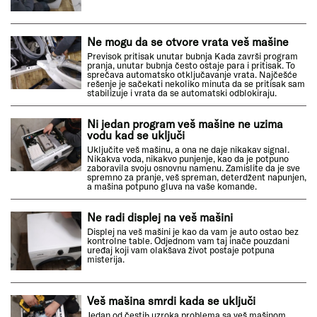
Ne mogu da se otvore vrata veš mašine
Previsok pritisak unutar bubnja Kada završi program
pranja, unutar bubnja često ostaje para i pritisak. To
sprečava automatsko otključavanje vrata. Najčešće
rešenje je sačekati nekoliko minuta da se pritisak sam
stabilizuje i vrata da se automatski odblokiraju.
Ni jedan program veš mašine ne uzima
vodu kad se uključi
Uključite veš mašinu, a ona ne daje nikakav signal.
Nikakva voda, nikakvo punjenje, kao da je potpuno
zaboravila svoju osnovnu namenu. Zamislite da je sve
spremno za pranje, veš spreman, deterdžent napunjen,
a mašina potpuno gluva na vaše komande.
Ne radi displej na veš mašini
Displej na veš mašini je kao da vam je auto ostao bez
kontrolne table. Odjednom vam taj inače pouzdani
uređaj koji vam olakšava život postaje potpuna
misterija.
Veš mašina smrdi kada se uključi
Jedan od čestih uzroka problema sa veš mašinom