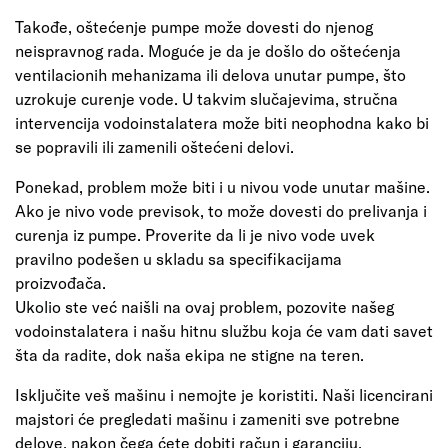
Takođe, oštećenje pumpe može dovesti do njenog
neispravnog rada. Moguće je da je došlo do oštećenja
ventilacionih mehanizama ili delova unutar pumpe, što
uzrokuje curenje vode. U takvim slučajevima, stručna
intervencija vodoinstalatera može biti neophodna kako bi
se popravili ili zamenili oštećeni delovi.
Ponekad, problem može biti i u nivou vode unutar mašine.
Ako je nivo vode previsok, to može dovesti do prelivanja i
curenja iz pumpe. Proverite da li je nivo vode uvek
pravilno podešen u skladu sa specifikacijama
proizvođača.
Ukolio ste već naišli na ovaj problem, pozovite našeg
vodoinstalatera i našu hitnu službu koja će vam dati savet
šta da radite, dok naša ekipa ne stigne na teren.
Isključite veš mašinu i nemojte je koristiti. Naši licencirani
majstori će pregledati mašinu i zameniti sve potrebne
delove, nakon čega ćete dobiti račun i garanciju.