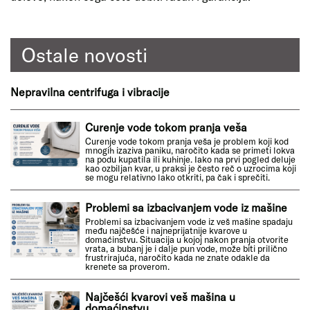
Ostale novosti
Nepravilna centrifuga i vibracije
Curenje vode tokom pranja veša
Curenje vode tokom pranja veša je problem koji kod
mnogih izaziva paniku, naročito kada se primeti lokva
na podu kupatila ili kuhinje. Iako na prvi pogled deluje
kao ozbiljan kvar, u praksi je često reč o uzrocima koji
se mogu relativno lako otkriti, pa čak i sprečiti.
Problemi sa izbacivanjem vode iz mašine
Problemi sa izbacivanjem vode iz veš mašine spadaju
među najčešće i najneprijatnije kvarove u
domaćinstvu. Situacija u kojoj nakon pranja otvorite
vrata, a bubanj je i dalje pun vode, može biti prilično
frustrirajuća, naročito kada ne znate odakle da
krenete sa proverom.
Najčešći kvarovi veš mašina u
domaćinstvu