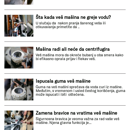
Šta kada veš mašina ne greje vodu?
U slučaju da nakon pranja šarenog veša ili
otkuvavanja primetite da ..
Mašina radi ali neće da centrifugira
Veš mašina mora da okreće bubanj u oba smera kako
bi efikasno oprala prljav i flekav veš.
Ispucala guma veš mašine
Guma na veš mašini sprečava da voda curi iz mašine.
Međutim, s vremenom i usled čestog korišćenja, guma
može ispucati i biti oštećena.
Zamena bravice na vratima veš mašine
Sigurnosna bravica je veoma važna za rad vaše veš
mašine. Njena glavna funkcija je...