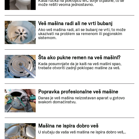
Kada ručka na poklopcu WC šolje otpadne, to se
može rešiti veoma jednostavno.
Veš mašina radi ali ne vrti bubanj
Ako veš mašina radi, ali se bubanj ne vrti, to može
ukazivati na problem sa remenom ili pogonskim
sistemom.
Šta ako pukne remen na veš mašini?
Kada posumnjate da je kaiš na veš mašini spao,
trebate otvoriti zadnji poklopac mašine za veš.
Popravka profesionalne veš mašine
Danas je veš mašina neizostavan aparat u gotovo
svakom domaćinstvu.
Mašina ne ispira dobro veš
U slučaju da vaša veš mašina ne ispira dobro veš,..