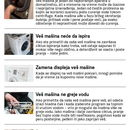
Veš mašina je jedan od najkorisnijih aparata u
domaćinstvu, ali s vremena na vreme može da izazove
i neprijatna iznenađenja. Jedan od čestih problema sa
kojim se korisnici susreću jeste curenje vode tokom
centrifuge. Kada mašina uđe u fazu bržeg okretanja
bubnja, pritisak vode i pene postaje veći, pa svako
oštećenje ili nepravilnost može dovesti do curenja.
Veš mašina neće da ispira
Ako ste primetili da vaša veš mašina ne završava
ciklus ispiranja kako treba, veš ostaje sapunav ili
mokar više nego obično, a deterdžent se oseća i posle
pranja – niste jedini.
Zamena displeja veš mašine
Kada se displej na veš mašini pokvari, mnogi pomisle
da je vreme za kupovinu nove mašine.
Veš mašina ne greje vodu
Ako primetite da vaša veš mašina pere veš, ali odeća
izlazi hladna čak i kada izaberete program sa toplom
ili vrućom vodom – vrlo je moguće da mašina više ne
greje vodu. Iako mašina i dalje završava ciklus, pranje
bez tople vode može biti neefikasno, pogotovo kada se
peru posteljine, peškiri ili jako zaprljan veš.