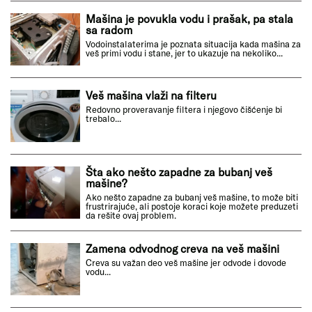
Mašina je povukla vodu i prašak, pa stala
sa radom
Vodoinstalaterima je poznata situacija kada mašina za
veš primi vodu i stane, jer to ukazuje na nekoliko...
Veš mašina vlaži na filteru
Redovno proveravanje filtera i njegovo čišćenje bi
trebalo...
Šta ako nešto zapadne za bubanj veš
mašine?
Ako nešto zapadne za bubanj veš mašine, to može biti
frustrirajuće, ali postoje koraci koje možete preduzeti
da rešite ovaj problem.
Zamena odvodnog creva na veš mašini
Creva su važan deo veš mašine jer odvode i dovode
vodu...