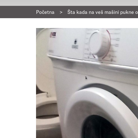
Početna
>
Šta kada na veš mašini pukne o