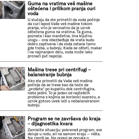
Guma na vratima veš mašine
oštećena i prilikom pranja curi
voda
U slučaju da ste primetili da voda počinje
da curi ispod Vaše veš mašine tokom
pranja, vrlo je verovatno da je uzrok
oštećena guma na vratima. Ta guma,
poznata i kao manžetna, ima ključnu
ulogu – ona obezbeđuje da vrata budu
dobro zaptivena i da voda ostane tamo
gde treba, u bubnju. Kada se ošteti, makar
i na najmanjem delu, voda može lako
pronaći put napolje.
Mašina trese pri centrifugi –
balansiranje bubnja
Ako ste primetili da Vaša veš mašina
počinje da se trese kao da hoće da
„prošeta“ po kupatilu dok centrifugira,
niste jedini. To je jedan od najčešćih
problema s kojima se korisnici susreću, a
uzrok gotovo uvek leži u nebalansiranom
bubnju.
Program se ne završava do kraja
– dijagnostika kvara
Zamislite situaciju: pokreneš program, sve
deluje u redu, ali na samom kraju — ništa.
Ne završi se. Ne pojavi se poruka o