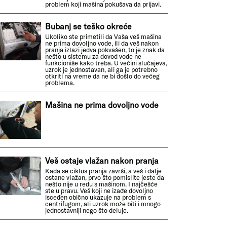
problem koji mašina pokušava da prijavi.
Bubanj se teško okreće
Ukoliko ste primetili da Vaša veš mašina
ne prima dovoljno vode, ili da veš nakon
pranja izlazi jedva pokvašen, to je znak da
nešto u sistemu za dovod vode ne
funkcioniše kako treba. U većini slučajeva,
uzrok je jednostavan, ali ga je potrebno
otkriti na vreme da ne bi došlo do većeg
problema.
Mašina ne prima dovoljno vode
Veš ostaje vlažan nakon pranja
Kada se ciklus pranja završi, a veš i dalje
ostane vlažan, prvo što pomislite jeste da
nešto nije u redu s mašinom. I najčešće
ste u pravu. Veš koji ne izađe dovoljno
isceđen obično ukazuje na problem s
centrifugom, ali uzrok može biti i mnogo
jednostavniji nego što deluje.