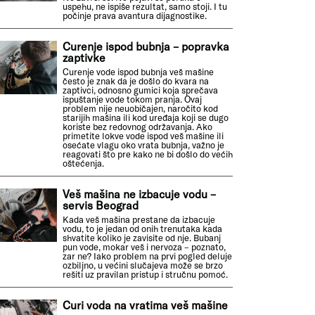
uspehu, ne ispiše rezultat, samo stoji. I tu
počinje prava avantura dijagnostike.
Curenje ispod bubnja – popravka
zaptivke
Curenje vode ispod bubnja veš mašine
često je znak da je došlo do kvara na
zaptivci, odnosno gumici koja sprečava
ispuštanje vode tokom pranja. Ovaj
problem nije neuobičajen, naročito kod
starijih mašina ili kod uređaja koji se dugo
koriste bez redovnog održavanja. Ako
primetite lokve vode ispod veš mašine ili
osećate vlagu oko vrata bubnja, važno je
reagovati što pre kako ne bi došlo do većih
oštećenja.
Veš mašina ne izbacuje vodu –
servis Beograd
Kada veš mašina prestane da izbacuje
vodu, to je jedan od onih trenutaka kada
shvatite koliko je zavisite od nje. Bubanj
pun vode, mokar veš i nervoza – poznato,
zar ne? Iako problem na prvi pogled deluje
ozbiljno, u većini slučajeva može se brzo
rešiti uz pravilan pristup i stručnu pomoć.
Curi voda na vratima veš mašine