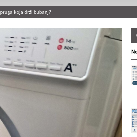
pruga koja drži bubanj?
Ne