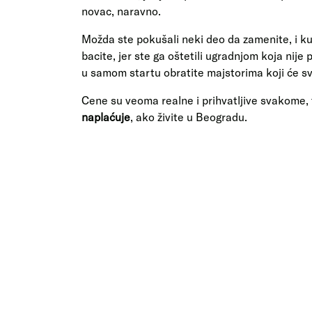
novac, naravno.
Možda ste pokušali neki deo da zamenite, i kup
bacite, jer ste ga oštetili ugradnjom koja nij
u samom startu obratite majstorima koji će sve
Cene su veoma realne i prihvatljive svakome,
naplaćuje
, ako živite u Beogradu.