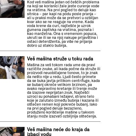
Kod veš mašina jedan od češćih problema
na koji se korisnici žale jeste curenje vode
na vratima. Na prvi pogled to deluje kao
sitnica – par kapi na podu posle pranja –
ali u praksi može da se pretvori u ozbiljan
kvar ako se ne reaguje na vreme. Kada
voda krene da curi, najčešće je uzrok
gumena zaptivka na vratima, poznata i
kao manžetna. Ona s vremenom popuca,
ukruti se ili se na njoj nakupe prljavština i
ostaci deterdženta, pa više ne prijanja
dobro uz staklo bubnja.
Veš mašina struže u toku rada
Mašina za veš tokom rada ume da pravi
različite zvuke, ali kada počne da struže ili
proizvodi neuobičajene tonove, to je znak
da nešto nije u redu. Ljudi često primete
da se buka javlja prilikom centrifuge, kada
se bubanj okreće velikom brzinom, pa
svako nepravilno kretanje ili trenje može
da izazove neprijatan zvuk. Najčešći
uzroci su pohabani ležajevi, strano telo
koje je zalutalo između bubnja i kazana ili
oštećen remen koji pokreće bubanj. Iako
na prvi pogled deluje bezazleno,
produženo korišćenje mašine u takvom
stanju može izazvati ozbiljnija oštećenja.
Veš mašina neće do kraja da
izbaci vodu