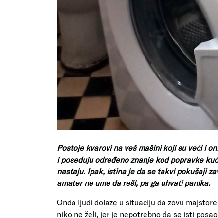
Postoje kvarovi na veš mašini koji su veći i oni
i poseduju određeno znanje kod popravke kućn
nastaju. Ipak, istina je da se takvi pokušaji z
amater ne ume da reši, pa ga uhvati panika.
Onda ljudi dolaze u situaciju da zovu majstore
niko ne želi, jer je nepotrebno da se isti posao