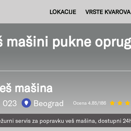
LOKACIJE
VRSTE KVAROVA
š mašini pukne opruga
veš mašina
1 023
Beograd
Ocena 4.85/186
ežurni servis za popravku veš mašina, dostupni 24