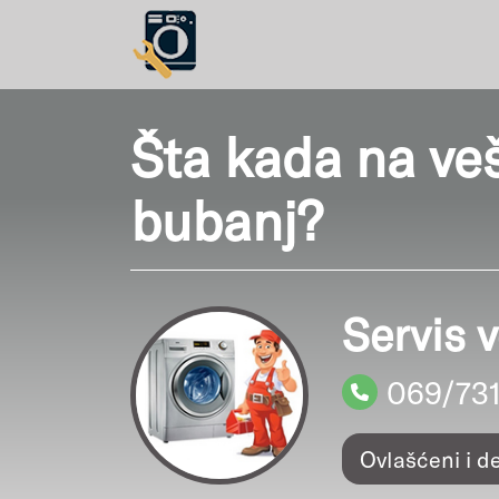
Šta kada na ve
bubanj?
Servis 
069/73
Ovlašćeni i d