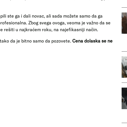
ili ste ga i dali novac, ali sada možete samo da ga
e profesionalna. Zbog svega ovoga, veoma je važno da se
 rešiti u najkraćem roku, na najefikasniji način.
 tako da je bitno samo da pozovete.
Cena dolaska se ne