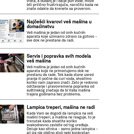
vrata, a bubanj je i dalje pun vode, može
biti prilično frustrirajuća, naročito kada ne
znate odakle da krenete sa proverom.
Najčešći kvarovi veš mašina u
domaćinstvu
Veš mašina je jedan od onih kućnih
aparata koje uzimamo zdravo za gotovo –
sve dok ne prestane da radi.
Servis i popravka svih modela
veš mašina
Veš mašina je jedan od onih kućnih
aparata koje ne primećujemo dok ne
prestanu da rade. Tek kada stane usred
pranja ili počne da curi voda, shvatimo
koliko nam zapravo znači. Zato je redovno
održavanje i pravovremena popravka od
suštinskog značaja da bi Vaša mašina
trajala godinama bez problema.
Lampica treperi, mašina ne radi
Kada Vam se dogodi da lampica na veš
mašini treperi, a mašina ne reaguje, to je
trenutak kada shvatite koliko
svakodnevno zavisite od tog uređaja.
Deluje kao sitnica – samo jedna lampica –
ali iza nje obično stoji neki konkretan