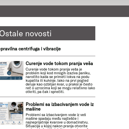
Ostale novosti
pravilna centrifuga i vibracije
Curenje vode tokom pranja veša
Curenje vode tokom pranja veša je
problem koji kod mnogih izaziva paniku,
naročito kada se primeti lokva na podu
kupatila ili kuhinje. Iako na prvi pogled
deluje kao ozbiljan kvar, u praksi je često
reč o uzrocima koji se mogu relativno lako
otkriti, pa čak i sprečiti.
Problemi sa izbacivanjem vode iz
mašine
Problemi sa izbacivanjem vode iz veš
mašine spadaju među najčešće i
najneprijatnije kvarove u domaćinstvu.
Situacija u kojoj nakon pranja otvorite