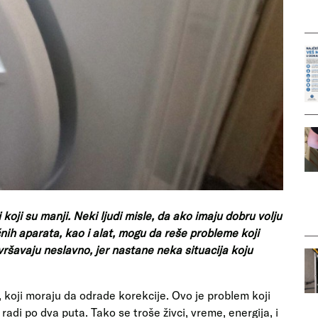
 koji su manji. Neki ljudi misle, da ako imaju dobru volju
ih aparata, kao i alat, mogu da reše probleme koji
avršavaju neslavno, jer nastane neka situacija koju
, koji moraju da odrade korekcije. Ovo je problem koji
 radi po dva puta. Tako se troše živci, vreme, energija, i