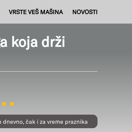
VRSTE VEŠ MAŠINA
NOVOSTI
 koja drži
h dnevno, čak i za vreme praznika