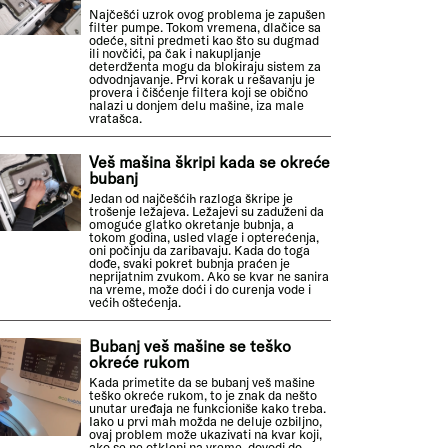
Najčešći uzrok ovog problema je zapušen
filter pumpe. Tokom vremena, dlačice sa
odeće, sitni predmeti kao što su dugmad
ili novčići, pa čak i nakupljanje
deterdženta mogu da blokiraju sistem za
odvodnjavanje. Prvi korak u rešavanju je
provera i čišćenje filtera koji se obično
nalazi u donjem delu mašine, iza male
vratašca.
Veš mašina škripi kada se okreće
bubanj
Jedan od najčešćih razloga škripe je
trošenje ležajeva. Ležajevi su zaduženi da
omoguće glatko okretanje bubnja, a
tokom godina, usled vlage i opterećenja,
oni počinju da zaribavaju. Kada do toga
dođe, svaki pokret bubnja praćen je
neprijatnim zvukom. Ako se kvar ne sanira
na vreme, može doći i do curenja vode i
većih oštećenja.
Bubanj veš mašine se teško
okreće rukom
Kada primetite da se bubanj veš mašine
teško okreće rukom, to je znak da nešto
unutar uređaja ne funkcioniše kako treba.
Iako u prvi mah možda ne deluje ozbiljno,
ovaj problem može ukazivati na kvar koji,
ako se ne otkloni na vreme, dovodi do