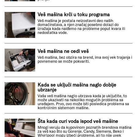
Veš mašina krči u toku programa
Veš mašina je postala neizostavni deo naših
domaćinstava, a njen značaj posebno dolazi do
izražaja kada naiđemo na probleme poput kvara ili
nedostatka vode.
Veš mašina ne cedi veš
Veš mašina, bez obzira na brend, ima svoj vek trajanja i
povremeno se može pokvariti.
Kada se uključi mašina naglo dobije
ubrzanje
Vaša veš mašina naglo ubrzava kada je uključite, to
može ukazivati na nekoliko mogućih problema sa
uređajem. Prvo, ovo može biti posledica problema sa
kontrolnim sistemom mašine.
Šta kada curi voda ispod veš mašine
Mnogi veruju da kupovinom poznatih brendova mašina
za veš kao što su Gorenje, Candy, Siemens, Beko i
Whirlpool mogu izbeći probleme, ali to nije uvek