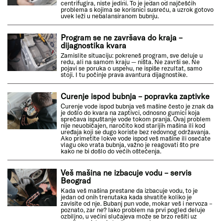
centrifugira, niste jedini. To je jedan od najčešćih
problema s kojima se korisnici susreću, a uzrok gotovo
uvek leži u nebalansiranom bubnju.
Program se ne završava do kraja –
dijagnostika kvara
Zamislite situaciju: pokreneš program, sve deluje u
redu, ali na samom kraju — ništa. Ne završi se. Ne
pojavi se poruka o uspehu, ne ispiše rezultat, samo
stoji. I tu počinje prava avantura dijagnostike.
Curenje ispod bubnja – popravka zaptivke
Curenje vode ispod bubnja veš mašine često je znak da
je došlo do kvara na zaptivci, odnosno gumici koja
sprečava ispuštanje vode tokom pranja. Ovaj problem
nije neuobičajen, naročito kod starijih mašina ili kod
uređaja koji se dugo koriste bez redovnog održavanja.
Ako primetite lokve vode ispod veš mašine ili osećate
vlagu oko vrata bubnja, važno je reagovati što pre
kako ne bi došlo do većih oštećenja.
Veš mašina ne izbacuje vodu – servis
Beograd
Kada veš mašina prestane da izbacuje vodu, to je
jedan od onih trenutaka kada shvatite koliko je
zavisite od nje. Bubanj pun vode, mokar veš i nervoza –
poznato, zar ne? Iako problem na prvi pogled deluje
ozbiljno, u većini slučajeva može se brzo rešiti uz