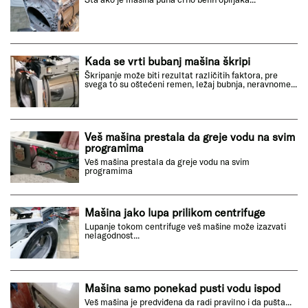
Kada se vrti bubanj mašina škripi
Škripanje može biti rezultat različitih faktora, pre
svega to su oštećeni remen, ležaj bubnja, neravnome...
Veš mašina prestala da greje vodu na svim
programima
Veš mašina prestala da greje vodu na svim
programima
Mašina jako lupa prilikom centrifuge
Lupanje tokom centrifuge veš mašine može izazvati
nelagodnost...
Mašina samo ponekad pusti vodu ispod
Veš mašina je predviđena da radi pravilno i da pušta...