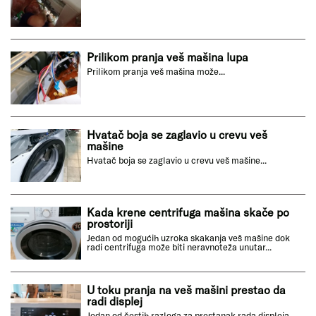
Prilikom pranja veš mašina lupa
Prilikom pranja veš mašina može...
Hvatač boja se zaglavio u crevu veš
mašine
Hvatač boja se zaglavio u crevu veš mašine...
Kada krene centrifuga mašina skače po
prostoriji
Jedan od mogućih uzroka skakanja veš mašine dok
radi centrifuga može biti neravnoteža unutar...
U toku pranja na veš mašini prestao da
radi displej
Jedan od čestih razloga za prestanak rada displeja