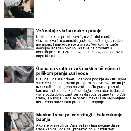
Veš ostaje vlažan nakon pranja
Kada se ciklus pranja završi, a veš i dalje ostane
vlažan, prvo što pomislite jeste da nešto nije u redu s
mašinom. I najčešće ste u pravu. Veš koji ne izađe
dovoljno isceđen obično ukazuje na problem s
centrifugom, ali uzrok može biti i mnogo jednostavniji
nego što deluje.
Guma na vratima veš mašine oštećena i
prilikom pranja curi voda
U slučaju da ste primetili da voda počinje da curi ispod
Vaše veš mašine tokom pranja, vrlo je verovatno da je
uzrok oštećena guma na vratima. Ta guma, poznata i
kao manžetna, ima ključnu ulogu – ona obezbeđuje da
vrata budu dobro zaptivena i da voda ostane tamo gde
treba, u bubnju. Kada se ošteti, makar i na najmanjem
delu, voda može lako pronaći put napolje.
Mašina trese pri centrifugi – balansiranje
bubnja
Ako ste primetili da Vaša veš mašina počinje da se
trese kao da hoće da „prošeta“ po kupatilu dok