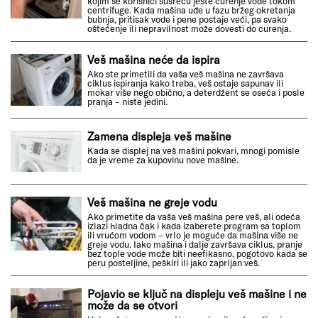
kojim se korisnici susreću jeste curenje vode tokom
centrifuge. Kada mašina uđe u fazu bržeg okretanja
bubnja, pritisak vode i pene postaje veći, pa svako
oštećenje ili nepravilnost može dovesti do curenja.
Veš mašina neće da ispira
Ako ste primetili da vaša veš mašina ne završava
ciklus ispiranja kako treba, veš ostaje sapunav ili
mokar više nego obično, a deterdžent se oseća i posle
pranja – niste jedini.
Zamena displeja veš mašine
Kada se displej na veš mašini pokvari, mnogi pomisle
da je vreme za kupovinu nove mašine.
Veš mašina ne greje vodu
Ako primetite da vaša veš mašina pere veš, ali odeća
izlazi hladna čak i kada izaberete program sa toplom
ili vrućom vodom – vrlo je moguće da mašina više ne
greje vodu. Iako mašina i dalje završava ciklus, pranje
bez tople vode može biti neefikasno, pogotovo kada se
peru posteljine, peškiri ili jako zaprljan veš.
Pojavio se ključ na displeju veš mašine i ne
može da se otvori