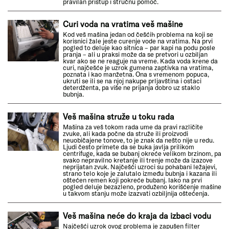
pravilan pristup i stručnu pomoć.
Curi voda na vratima veš mašine
Kod veš mašina jedan od češćih problema na koji se
korisnici žale jeste curenje vode na vratima. Na prvi
pogled to deluje kao sitnica – par kapi na podu posle
pranja – ali u praksi može da se pretvori u ozbiljan
kvar ako se ne reaguje na vreme. Kada voda krene da
curi, najčešće je uzrok gumena zaptivka na vratima,
poznata i kao manžetna. Ona s vremenom popuca,
ukruti se ili se na njoj nakupe prljavština i ostaci
deterdženta, pa više ne prijanja dobro uz staklo
bubnja.
Veš mašina struže u toku rada
Mašina za veš tokom rada ume da pravi različite
zvuke, ali kada počne da struže ili proizvodi
neuobičajene tonove, to je znak da nešto nije u redu.
Ljudi često primete da se buka javlja prilikom
centrifuge, kada se bubanj okreće velikom brzinom, pa
svako nepravilno kretanje ili trenje može da izazove
neprijatan zvuk. Najčešći uzroci su pohabani ležajevi,
strano telo koje je zalutalo između bubnja i kazana ili
oštećen remen koji pokreće bubanj. Iako na prvi
pogled deluje bezazleno, produženo korišćenje mašine
u takvom stanju može izazvati ozbiljnija oštećenja.
Veš mašina neće do kraja da izbaci vodu
Najčešći uzrok ovog problema je zapušen filter