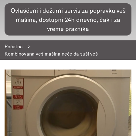
Ovlašćeni i dežurni servis za popravku veš
mašina, dostupni 24h dnevno, čak i za
vreme praznika
Početna
>
Kombinovana veš mašina neće da suši veš