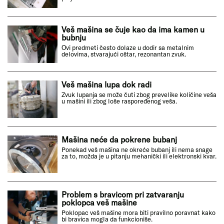
Veš mašina se čuje kao da ima kamen u
bubnju
Ovi predmeti često dolaze u dodir sa metalnim
delovima, stvarajući oštar, rezonantan zvuk.
Veš mašina lupa dok radi
Zvuk lupanja se može čuti zbog prevelike količine veša
u mašini ili zbog loše raspoređenog veša.
Mašina neće da pokrene bubanj
Ponekad veš mašina ne okreće bubanj ili nema snage
za to, možda je u pitanju mehanički ili elektronski kvar.
Problem s bravicom pri zatvaranju
poklopca veš mašine
Poklopac veš mašine mora biti pravilno poravnat kako
bi bravica mogla da funkcioniše.