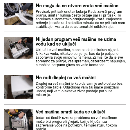
Ne mogu da se otvore vrata veš mašine
Previsok pritisak unutar bubnja Kada završi program
pranja, unutar bubnja često ostaje para i pritisak. To
sprečava automatsko otključavanje vrata. Najčešće
rešenje je sačekati nekoliko minuta da se pritisak sam
stabilizuje i vrata da se automatski odblokiraju.
Ni jedan program veš mašine ne uzima
vodu kad se uključi
Uključite veš mašinu, a ona ne daje nikakav signal.
Nikakva voda, nikakvo punjenje, kao da je potpuno
zaboravila svoju osnovnu namenu. Zamislite da je sve
spremno za pranje, veš spreman, deterdžent napunjen,
a mašina potpuno gluva na vaše komande.
Ne radi displej na veš mašini
Displej na veš mašini je kao da vam je auto ostao bez
kontrolne table. Odjednom vam taj inače pouzdani
uređaj koji vam olakšava život postaje potpuna
misterija.
Veš mašina smrdi kada se uključi
Jedan od čestih uzroka problema sa veš mašinom
može biti pregoreli grejač, koji je ključan za
zagrevanje vode na potrebnu temperaturu tokom
pranja.