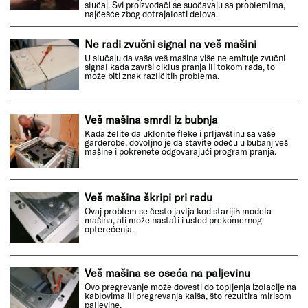
slučaj. Svi proizvođači se suočavaju sa problemima,
najčešće zbog dotrajalosti delova.
Ne radi zvučni signal na veš mašini
U slučaju da vaša veš mašina više ne emituje zvučni
signal kada završi ciklus pranja ili tokom rada, to
može biti znak različitih problema.
Veš mašina smrdi iz bubnja
Kada želite da uklonite fleke i prljavštinu sa vaše
garderobe, dovoljno je da stavite odeću u bubanj veš
mašine i pokrenete odgovarajući program pranja.
Veš mašina škripi pri radu
Ovaj problem se često javlja kod starijih modela
mašina, ali može nastati i usled prekomernog
opterećenja.
Veš mašina se oseća na paljevinu
Ovo pregrevanje može dovesti do topljenja izolacije na
kablovima ili pregrevanja kaiša, što rezultira mirisom
paljevine.