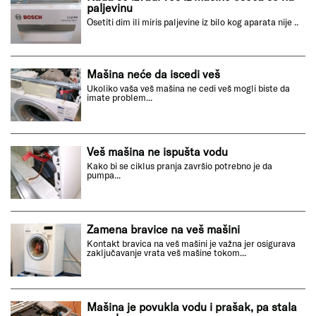
paljevinu
Osetiti dim ili miris paljevine iz bilo kog aparata nije ..
Mašina neće da iscedi veš
Ukoliko vaša veš mašina ne cedi veš mogli biste da
imate problem...
Veš mašina ne ispušta vodu
Kako bi se ciklus pranja završio potrebno je da
pumpa...
Zamena bravice na veš mašini
Kontakt bravica na veš mašini je važna jer osigurava
zaključavanje vrata veš mašine tokom...
Mašina je povukla vodu i prašak, pa stala