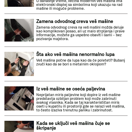
U današnje vreme, većina modernih veš mašina ima
elektronski displej sa simbolima koji ukazuju na rad
mašine ili moguće probleme.
Zamena odvodnog creva veš mašine
Zamena odvodnog creva na veš mašini možda deluje
kao komplikovan posao, ali uz malo strpljenja i prave
informacije, možete ga uspešno obaviti i sami – bez
pozivanja majstora.
Šta ako veš mašina nenormalno lupa
Veš mašina počne da lupa kao da će poleteti? Bubanj
zvuči kao da se bori s metalnim oklopom?
Iz veš mašine se oseća paljevina
Neprijatan miris paljevine koji dopire iz veš mašine
predstavlja ozbiljan problem koji može zabrinuti
svakog vlasnika. Kada se taj karakterističan miris
oseti u kupatilu ili prostoriji gde se nalazi veš mašina,
to često izaziva trenutnu paniku i zabrinutost.
Kada se uključi veš mašina čuje se
škripanje