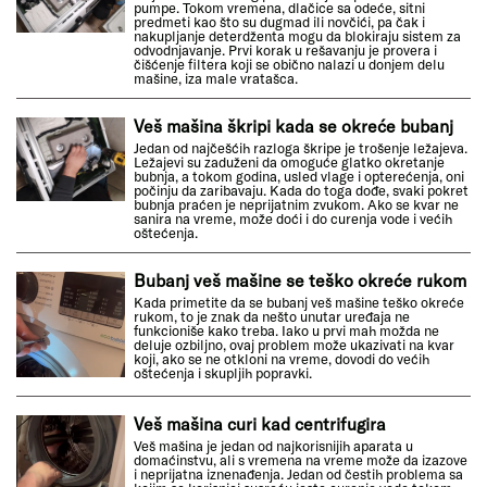
pumpe. Tokom vremena, dlačice sa odeće, sitni
predmeti kao što su dugmad ili novčići, pa čak i
nakupljanje deterdženta mogu da blokiraju sistem za
odvodnjavanje. Prvi korak u rešavanju je provera i
čišćenje filtera koji se obično nalazi u donjem delu
mašine, iza male vratašca.
Veš mašina škripi kada se okreće bubanj
Jedan od najčešćih razloga škripe je trošenje ležajeva.
Ležajevi su zaduženi da omoguće glatko okretanje
bubnja, a tokom godina, usled vlage i opterećenja, oni
počinju da zaribavaju. Kada do toga dođe, svaki pokret
bubnja praćen je neprijatnim zvukom. Ako se kvar ne
sanira na vreme, može doći i do curenja vode i većih
oštećenja.
Bubanj veš mašine se teško okreće rukom
Kada primetite da se bubanj veš mašine teško okreće
rukom, to je znak da nešto unutar uređaja ne
funkcioniše kako treba. Iako u prvi mah možda ne
deluje ozbiljno, ovaj problem može ukazivati na kvar
koji, ako se ne otkloni na vreme, dovodi do većih
oštećenja i skupljih popravki.
Veš mašina curi kad centrifugira
Veš mašina je jedan od najkorisnijih aparata u
domaćinstvu, ali s vremena na vreme može da izazove
i neprijatna iznenađenja. Jedan od čestih problema sa