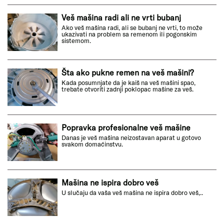
Veš mašina radi ali ne vrti bubanj
Ako veš mašina radi, ali se bubanj ne vrti, to može
ukazivati na problem sa remenom ili pogonskim
sistemom.
Šta ako pukne remen na veš mašini?
Kada posumnjate da je kaiš na veš mašini spao,
trebate otvoriti zadnji poklopac mašine za veš.
Popravka profesionalne veš mašine
Danas je veš mašina neizostavan aparat u gotovo
svakom domaćinstvu.
Mašina ne ispira dobro veš
U slučaju da vaša veš mašina ne ispira dobro veš,..