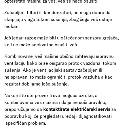
opteretite mašinu za veš, veš se neće osušiti.
Začepljeni filteri ili kondenzatori, ne mogu dobro da
skupljaju vlagu tokom sušenja, zbog čega veš ostaje
mokar.
Još jedan razog može biti u oštećenom senzoru grejača,
koji ne može adekvatno osušiti veš.
Kombinovane veš mašine obično zahtevaju ispravnu
ventilaciju kako bi se osigurao protok vazduha tokom
sušenja. Ako je ventilacijski sastav začepljen ili
neispravan, to može ograničiti protok vazduha a kao
rezultat dobijamo loše sušenje.
Nakon što ste proverili sve moguće uzroke, a
kombinovama veš mašina i dalje ne suši pravilno,
preporučujemo da
kontaktirate električarski servis
za
popravku koji će pregledati uređaj i dijagnostikovati
specifičan problem.