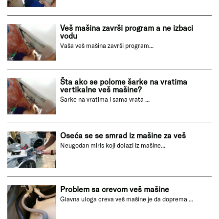
Veš mašina završi program a ne izbaci
vodu
Vaša veš mašina završi program...
Šta ako se polome šarke na vratima
vertikalne veš mašine?
Šarke na vratima i sama vrata ...
Oseća se se smrad iz mašine za veš
Neugodan miris koji dolazi iz mašine...
Problem sa crevom veš mašine
Glavna uloga creva veš mašine je da doprema ...