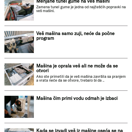
Menjane tunel gume na veš masini
Zamena tunel gume je jedna od najčešćih popravki na
veš mašini.
Veš mašina samo zuji, neće da počne
program
Mašina je oprala veš ali ne može da se
otvori
Ako ste primetili da je veš mašina završila sa pranjem
a vrata neće da se otvore, trebalo bi da ..
Mašina čim primi vodu odmah je izbaci
Kada se izvadi veš iz mašine oseća se na