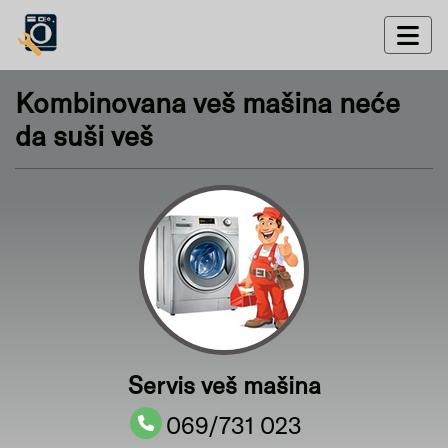
Kombinovana veš mašina neće
da suši veš
Servis veš mašina
069/731 023