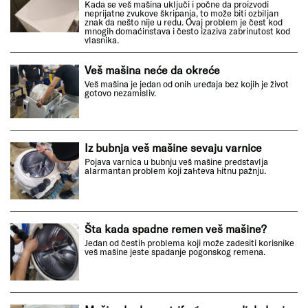
Kada se veš mašina uključi i počne da proizvodi
neprijatne zvukove škripanja, to može biti ozbiljan
znak da nešto nije u redu. Ovaj problem je čest kod
mnogih domaćinstava i često izaziva zabrinutost kod
vlasnika.
Veš mašina neće da okreće
Veš mašina je jedan od onih uređaja bez kojih je život
gotovo nezamisliv.
Iz bubnja veš mašine sevaju varnice
Pojava varnica u bubnju veš mašine predstavlja
alarmantan problem koji zahteva hitnu pažnju.
Šta kada spadne remen veš mašine?
Jedan od čestih problema koji može zadesiti korisnike
veš mašine jeste spadanje pogonskog remena.