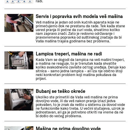
radi.
Servis i popravka svih modela veš mašina
Veš mašina je jedan od onih kućnih aparata koje ne
primećujemo dok ne prestanu da rade. Tek kada stane
usred pranja ili počne da curi voda, shvatimo koliko
nam zapravo znači. Zato je redovno održavanje i
pravovremena popravka od suštinskog značaja da bi
Vaša mašina trajala godinama bez problema.
Lampica treperi, mašina ne radi
Kada Vam se dogodi da lampica na veš mašini treperi,
a mašina ne reaguje, to je trenutak kada shvatite
koliko svakodnevno zavisite od tog uređaja. Deluje kao
sitnica – samo jedna lampica – ali iza nje obično stoji
neki konkretan problem koji mašina pokušava da
prijavi.
Bubanj se teško okreće
Ukoliko ste primetili da Vaša veš mašina ne prima
dovoljno vode, ili da veš nakon pranja izlazi jedva
pokvašen, to je znak da nešto u sistemu za dovod vode
ne funkcioniše kako treba. U većini slučajeva, uzrok je
jednostavan, ali ga je potrebno otkriti na vreme da ne
bi došlo do većeg problema.
Mašina ne prima dovoljno vode