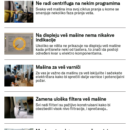
Ne radi centrifuga na nekim programima
Svaka veš mašina ima svoj ciklus pranja u kome se
smenjuje nekoliko faza pranja veša.
Na displeju veš mašine nema nikakve
indikacije
Ukoliko se ništa ne prikazuje na displeju veš mašine
kada pritisnete neki od tastera, to znači da postoji
određeni kvar u elektro komponentama.
Mašina za veš varniči
Za vas je važno da mašinu za veš iskljulite i sačekate
električara kako bi sprečili dalje varnice i potencijalni
požar.
Zamena uloška filtera veš mašine
Svi naši filteri su pažljivo konstruisani kako bi
obezbedili visok nivo filtracije, i sprečavaju..