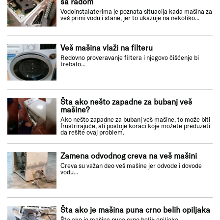
sa radom
Vodoinstalaterima je poznata situacija kada mašina za
veš primi vodu i stane, jer to ukazuje na nekoliko...
Veš mašina vlaži na filteru
Redovno proveravanje filtera i njegovo čišćenje bi
trebalo...
Šta ako nešto zapadne za bubanj veš
mašine?
Ako nešto zapadne za bubanj veš mašine, to može biti
frustrirajuće, ali postoje koraci koje možete preduzeti
da rešite ovaj problem.
Zamena odvodnog creva na veš mašini
Creva su važan deo veš mašine jer odvode i dovode
vodu...
Šta ako je mašina puna crno belih opiljaka
Šta ako je mašina puna crno belih opiljaka...