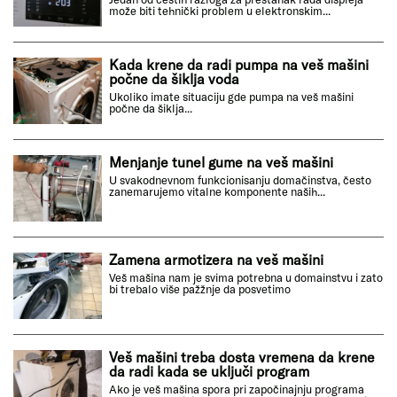
može biti tehnički problem u elektronskim...
Kada krene da radi pumpa na veš mašini
počne da šiklja voda
Ukoliko imate situaciju gde pumpa na veš mašini
počne da šiklja...
Menjanje tunel gume na veš mašini
U svakodnevnom funkcionisanju domačinstva, često
zanemarujemo vitalne komponente naših...
Zamena armotizera na veš mašini
Veš mašina nam je svima potrebna u domainstvu i zato
bi trebalo više pažžnje da posvetimo
Veš mašini treba dosta vremena da krene
da radi kada se uključi program
Ako je veš mašina spora pri započinajnju programa