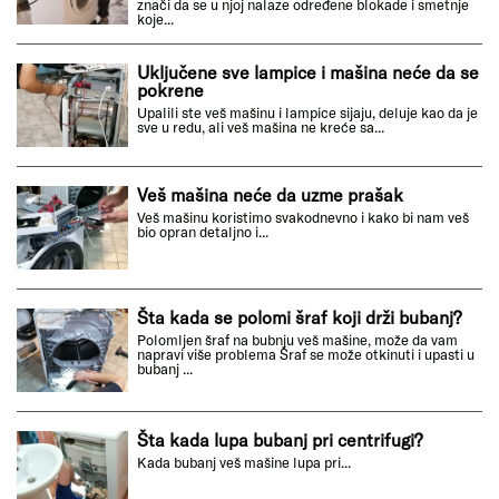
znači da se u njoj nalaze određene blokade i smetnje
koje...
Uključene sve lampice i mašina neće da se
pokrene
Upalili ste veš mašinu i lampice sijaju, deluje kao da je
sve u redu, ali veš mašina ne kreće sa...
Veš mašina neće da uzme prašak
Veš mašinu koristimo svakodnevno i kako bi nam veš
bio opran detaljno i...
Šta kada se polomi šraf koji drži bubanj?
Polomljen šraf na bubnju veš mašine, može da vam
napravi više problema Šraf se može otkinuti i upasti u
bubanj ...
Šta kada lupa bubanj pri centrifugi?
Kada bubanj veš mašine lupa pri...