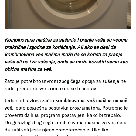
Kombinovane mašine za sušenje i pranje veša su veoma
praktične i zgodne za korišćenje. Ali ako se desi da
kombinovana veš mašina može da se koristi za pranje
veša ali ne i za sušenje, onda se može koristiti samo kao
obična mašina za veš.
Zato je potrebno utvrditi zbog čega opcija za sušenje ne
radi i preduzeti sve korake da se to ispravi.
Jedan od razloga zašto
kombinovana veš mašina
ne suši
veš
, jeste pogrešna postavka programatora. Potrebno je
proveriti da li su programi postavljeni kako bi trebalo.
Drugi razlog zbog čega kombinovana mašina za veš neće
da suši veš jeste njeno preopterećenje. Ukoliko