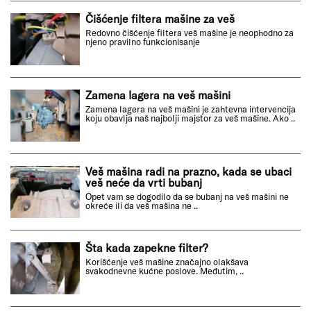
Čišćenje filtera mašine za veš
Redovno čišćenje filtera veš mašine je neophodno za
njeno pravilno funkcionisanje
Zamena lagera na veš mašini
Zamena lagera na veš mašini je zahtevna intervencija
koju obavlja naš najbolji majstor za veš mašine. Ako ..
Veš mašina radi na prazno, kada se ubaci
veš neće da vrti bubanj
Opet vam se dogodilo da se bubanj na veš mašini ne
okreće ili da veš mašina ne ..
Šta kada zapekne filter?
Korišćenje veš mašine značajno olakšava
svakodnevne kućne poslove. Međutim, ..