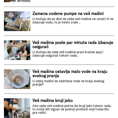
Zamena vodene pumpe na veš mašini
U slučaju da se desi da vaša veš mašina ne uvlači ili ne
izbacuje vodu, to je često znak ..
Veš mašina posle par minuta rada izbacuje
osigurač
U slučaju da vaša veš mašina pravi kratak spoj i
izbacuje osigurač tokom rada..
Veš mašina ostavlja malo vode na kraju
svakog pranja
U vašoj mašini se zadržava voda na kraju svakog
pranja?
Veš mašina bruji jako
Ako vaša veš mašina počne da bruji jako tokom rada,
to može biti signal da postoji problem koji treba što
pre rešiti.