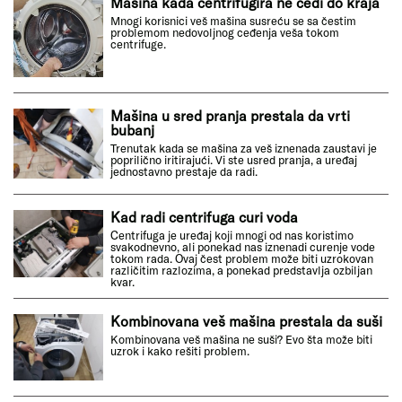
Mašina kada centrifugira ne cedi do kraja
Mnogi korisnici veš mašina susreću se sa čestim
problemom nedovoljnog ceđenja veša tokom
centrifuge.
Mašina u sred pranja prestala da vrti
bubanj
Trenutak kada se mašina za veš iznenada zaustavi je
poprilično iritirajući. Vi ste usred pranja, a uređaj
jednostavno prestaje da radi.
Kad radi centrifuga curi voda
Centrifuga je uređaj koji mnogi od nas koristimo
svakodnevno, ali ponekad nas iznenadi curenje vode
tokom rada. Ovaj čest problem može biti uzrokovan
različitim razlozima, a ponekad predstavlja ozbiljan
kvar.
Kombinovana veš mašina prestala da suši
Kombinovana veš mašina ne suši? Evo šta može biti
uzrok i kako rešiti problem.