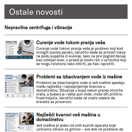
Ostale novosti
Nepravilna centrifuga i vibracije
Curenje vode tokom pranja veša
Curenje vode tokom pranja veša je problem koji kod
mnogih izaziva paniku, naročito kada se primeti lokva
na podu kupatila ili kuhinje. Iako na prvi pogled deluje
kao ozbiljan kvar, u praksi je često reč o uzrocima koji
se mogu relativno lako otkriti, pa čak i sprečiti.
Problemi sa izbacivanjem vode iz mašine
Problemi sa izbacivanjem vode iz veš mašine spadaju
među najčešće i najneprijatnije kvarove u
domaćinstvu. Situacija u kojoj nakon pranja otvorite
vrata, a bubanj je i dalje pun vode, može biti prilično
frustrirajuća, naročito kada ne znate odakle da
krenete sa proverom.
Najčešći kvarovi veš mašina u
domaćinstvu
Veš mašina je jedan od onih kućnih aparata koje
uzimamo zdravo za gotovo – sve dok ne prestane da