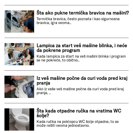
Šta ako pukne termička bravica na mašini?
Termička bravica, često poznata i kao sigurnosna
bravica, igra veoma..
Lampica za start veš mašine blinka, i neće
da pokrene program
Kada lampica za start na veš mašini blinka i program
se ne pokreće, to obično..
Iz veš mašine počne da curi voda pred kraj
pranja
Ako iz vaše veš mašine počne da curi voda pred kraj
pranja, ..
Šta kada otpadne ručka na vratima WC
šolje?
Kada ručka na poklopcu WC šolje otpadne, to se
može rešiti veoma jednostavno.