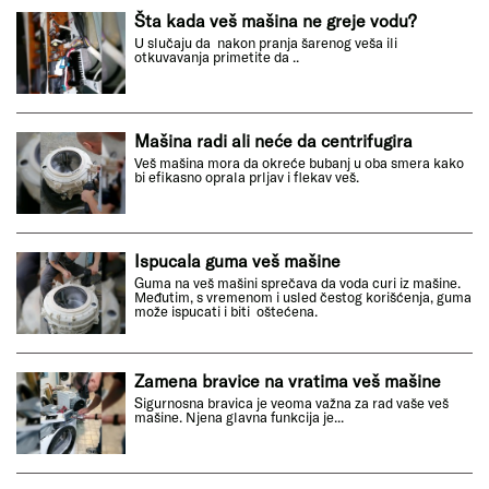
Šta kada veš mašina ne greje vodu?
U slučaju da nakon pranja šarenog veša ili
otkuvavanja primetite da ..
Mašina radi ali neće da centrifugira
Veš mašina mora da okreće bubanj u oba smera kako
bi efikasno oprala prljav i flekav veš.
Ispucala guma veš mašine
Guma na veš mašini sprečava da voda curi iz mašine.
Međutim, s vremenom i usled čestog korišćenja, guma
može ispucati i biti oštećena.
Zamena bravice na vratima veš mašine
Sigurnosna bravica je veoma važna za rad vaše veš
mašine. Njena glavna funkcija je...