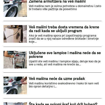
Zamena armotizera na veš mašini
Veš mašina nam je svima potrebna u domainstvu i zato
bi trebalo više pažžnje da posvetimo
Veš mašini treba dosta vremena da krene
da radi kada se uključi program
Ako je veš mašina spora pri započinajnju programa
znači da se u njoj nalaze određene blokade i smetnje
koje...
Uključene sve lampice i mašina neće da se
pokrene
Upalili ste veš mašinu i lampice sijaju, deluje kao da je
sve u redu, ali veš mašina ne kreće sa...
Veš mašina neće da uzme prašak
Veš mašinu koristimo svakodnevno i kako bi nam veš
bio opran detaljno i...
Šta kada se polomi šraf koji drži bubanj?