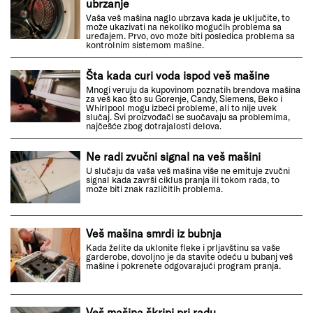
ubrzanje
Vaša veš mašina naglo ubrzava kada je uključite, to
može ukazivati na nekoliko mogućih problema sa
uređajem. Prvo, ovo može biti posledica problema sa
kontrolnim sistemom mašine.
Šta kada curi voda ispod veš mašine
Mnogi veruju da kupovinom poznatih brendova mašina
za veš kao što su Gorenje, Candy, Siemens, Beko i
Whirlpool mogu izbeći probleme, ali to nije uvek
slučaj. Svi proizvođači se suočavaju sa problemima,
najčešće zbog dotrajalosti delova.
Ne radi zvučni signal na veš mašini
U slučaju da vaša veš mašina više ne emituje zvučni
signal kada završi ciklus pranja ili tokom rada, to
može biti znak različitih problema.
Veš mašina smrdi iz bubnja
Kada želite da uklonite fleke i prljavštinu sa vaše
garderobe, dovoljno je da stavite odeću u bubanj veš
mašine i pokrenete odgovarajući program pranja.
Veš mašina škripi pri radu