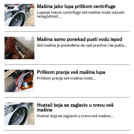
Mašina jako lupa prilikom centrifuge
Lupanje tokom centrifuge veš mašine može izazvati
nelagodnost...
Mašina samo ponekad pusti vodu ispod
Veš mašina je predviđena da radi pravilno i da pušta...
Prilikom pranja veš mašina lupa
Prilikom pranja veš mašina može...
Hvatač boja se zaglavio u crevu veš
mašine
Hvatač boja se zaglavio u crevu veš mašine...