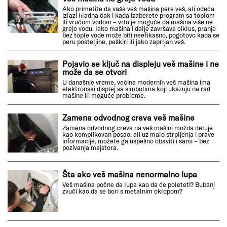
Ako primetite da vaša veš mašina pere veš, ali odeća
izlazi hladna čak i kada izaberete program sa toplom
ili vrućom vodom – vrlo je moguće da mašina više ne
greje vodu. Iako mašina i dalje završava ciklus, pranje
bez tople vode može biti neefikasno, pogotovo kada se
peru posteljine, peškiri ili jako zaprljan veš.
Pojavio se ključ na displeju veš mašine i ne
može da se otvori
U današnje vreme, većina modernih veš mašina ima
elektronski displej sa simbolima koji ukazuju na rad
mašine ili moguće probleme.
Zamena odvodnog creva veš mašine
Zamena odvodnog creva na veš mašini možda deluje
kao komplikovan posao, ali uz malo strpljenja i prave
informacije, možete ga uspešno obaviti i sami – bez
pozivanja majstora.
Šta ako veš mašina nenormalno lupa
Veš mašina počne da lupa kao da će poleteti? Bubanj
zvuči kao da se bori s metalnim oklopom?