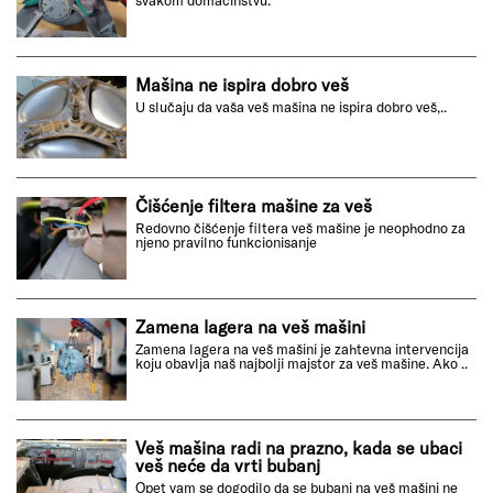
svakom domaćinstvu.
Mašina ne ispira dobro veš
U slučaju da vaša veš mašina ne ispira dobro veš,..
Čišćenje filtera mašine za veš
Redovno čišćenje filtera veš mašine je neophodno za
njeno pravilno funkcionisanje
Zamena lagera na veš mašini
Zamena lagera na veš mašini je zahtevna intervencija
koju obavlja naš najbolji majstor za veš mašine. Ako ..
Veš mašina radi na prazno, kada se ubaci
veš neće da vrti bubanj
Opet vam se dogodilo da se bubanj na veš mašini ne