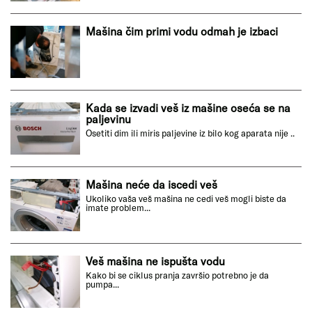
Mašina čim primi vodu odmah je izbaci
Kada se izvadi veš iz mašine oseća se na
paljevinu
Osetiti dim ili miris paljevine iz bilo kog aparata nije ..
Mašina neće da iscedi veš
Ukoliko vaša veš mašina ne cedi veš mogli biste da
imate problem...
Veš mašina ne ispušta vodu
Kako bi se ciklus pranja završio potrebno je da
pumpa...