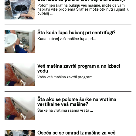
Polomljen šraf na bubnju veš mašine, može da vam
napravi više problema Šraf se može otkinuti i upasti u
bubanj ...
Šta kada lupa bubanj pri centrifugi?
Kada bubanj veš mašine lupa pri...
Veš mašina završi program a ne izbaci
vodu
Vaša veš mašina završi program...
Šta ako se polome šarke na vratima
vertikalne veš mašine?
Šarke na vratima i sama vrata ...
Oseća se se smrad iz mašine za veš