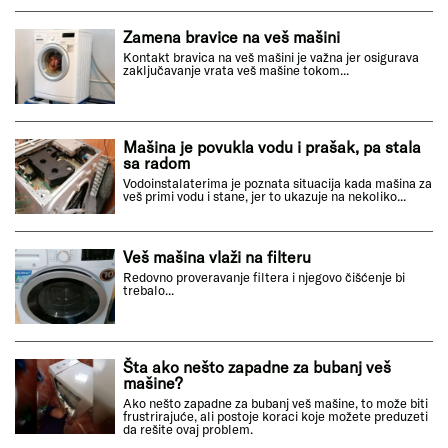
Zamena bravice na veš mašini
Kontakt bravica na veš mašini je važna jer osigurava
zaključavanje vrata veš mašine tokom...
Mašina je povukla vodu i prašak, pa stala
sa radom
Vodoinstalaterima je poznata situacija kada mašina za
veš primi vodu i stane, jer to ukazuje na nekoliko...
Veš mašina vlaži na filteru
Redovno proveravanje filtera i njegovo čišćenje bi
trebalo...
Šta ako nešto zapadne za bubanj veš
mašine?
Ako nešto zapadne za bubanj veš mašine, to može biti
frustrirajuće, ali postoje koraci koje možete preduzeti
da rešite ovaj problem.