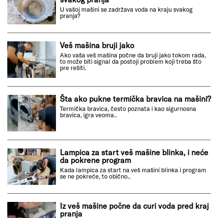
U vašoj mašini se zadržava voda na kraju svakog
pranja?
Veš mašina bruji jako
Ako vaša veš mašina počne da bruji jako tokom rada,
to može biti signal da postoji problem koji treba što
pre rešiti.
Šta ako pukne termička bravica na mašini?
Termička bravica, često poznata i kao sigurnosna
bravica, igra veoma..
Lampica za start veš mašine blinka, i neće
da pokrene program
Kada lampica za start na veš mašini blinka i program
se ne pokreće, to obično..
Iz veš mašine počne da curi voda pred kraj
pranja