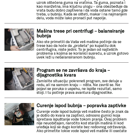
uzrok oštećena guma na vratima. Ta guma, poznata i
kao manžetna, ima ključnu ulogu – ona obezbeđuje da
vrata budu dobro zaptivena i da voda ostane tamo gde
treba, u bubnju. Kada se ošteti, makar i na najmanjem
delu, voda može lako pronaći put napolje.
Mašina trese pri centrifugi – balansiranje
bubnja
Ako ste primetili da Vaša veš mašina počinje da se
trese kao da hoće da „prošeta“ po kupatilu dok
centrifugira, niste jedini. To je jedan od najčešćih
problema s kojima se korisnici susreću, a uzrok gotovo
uvek leži u nebalansiranom bubnju.
Program se ne završava do kraja –
dijagnostika kvara
Zamislite situaciju: pokreneš program, sve deluje u
redu, ali na samom kraju — ništa. Ne završi se. Ne
pojavi se poruka o uspehu, ne ispiše rezultat, samo
stoji. I tu počinje prava avantura dijagnostike.
Curenje ispod bubnja – popravka zaptivke
Curenje vode ispod bubnja veš mašine često je znak da
je došlo do kvara na zaptivci, odnosno gumici koja
sprečava ispuštanje vode tokom pranja. Ovaj problem
nije neuobičajen, naročito kod starijih mašina ili kod
uređaja koji se dugo koriste bez redovnog održavanja.
Ako primetite lokve vode ispod veš mašine ili osećate