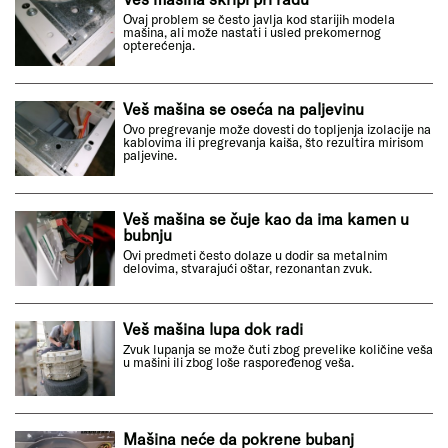
Ovaj problem se često javlja kod starijih modela
mašina, ali može nastati i usled prekomernog
opterećenja.
Veš mašina se oseća na paljevinu
Ovo pregrevanje može dovesti do topljenja izolacije na
kablovima ili pregrevanja kaiša, što rezultira mirisom
paljevine.
Veš mašina se čuje kao da ima kamen u
bubnju
Ovi predmeti često dolaze u dodir sa metalnim
delovima, stvarajući oštar, rezonantan zvuk.
Veš mašina lupa dok radi
Zvuk lupanja se može čuti zbog prevelike količine veša
u mašini ili zbog loše raspoređenog veša.
Mašina neće da pokrene bubanj