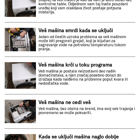
kontrolne table. Odjednom vam taj inače pouzdani
uređaj koji vam olakšava život postaje potpuna
misterija.
Veš mašina smrdi kada se uključi
Jedan od čestih uzroka problema sa veš mašinom
može biti pregoreli grejač, koji je ključan za
zagrevanje vode na potrebnu temperaturu tokom
pranja.
Veš mašina krči u toku programa
Veš mašina je postala neizostavni deo naših
domaćinstava, a njen značaj posebno dolazi do
izražaja kada naiđemo na probleme poput kvara ili
nedostatka vode.
Veš mašina ne cedi veš
Veš mašina, bez obzira na brend, ima svoj vek trajanja i
povremeno se može pokvariti.
Kada se uključi mašina naglo dobije