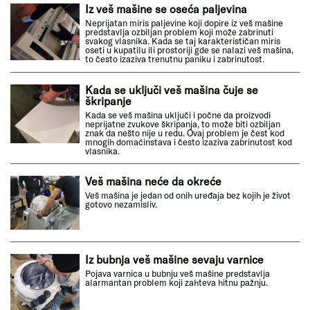
Iz veš mašine se oseća paljevina
Neprijatan miris paljevine koji dopire iz veš mašine
predstavlja ozbiljan problem koji može zabrinuti
svakog vlasnika. Kada se taj karakterističan miris
oseti u kupatilu ili prostoriji gde se nalazi veš mašina,
to često izaziva trenutnu paniku i zabrinutost.
Kada se uključi veš mašina čuje se
škripanje
Kada se veš mašina uključi i počne da proizvodi
neprijatne zvukove škripanja, to može biti ozbiljan
znak da nešto nije u redu. Ovaj problem je čest kod
mnogih domaćinstava i često izaziva zabrinutost kod
vlasnika.
Veš mašina neće da okreće
Veš mašina je jedan od onih uređaja bez kojih je život
gotovo nezamisliv.
Iz bubnja veš mašine sevaju varnice
Pojava varnica u bubnju veš mašine predstavlja
alarmantan problem koji zahteva hitnu pažnju.