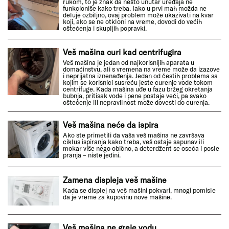
rukom, to je znak da nešto unutar uređaja ne
funkcioniše kako treba. Iako u prvi mah možda ne
deluje ozbiljno, ovaj problem može ukazivati na kvar
koji, ako se ne otkloni na vreme, dovodi do većih
oštećenja i skupljih popravki.
Veš mašina curi kad centrifugira
Veš mašina je jedan od najkorisnijih aparata u
domaćinstvu, ali s vremena na vreme može da izazove
i neprijatna iznenađenja. Jedan od čestih problema sa
kojim se korisnici susreću jeste curenje vode tokom
centrifuge. Kada mašina uđe u fazu bržeg okretanja
bubnja, pritisak vode i pene postaje veći, pa svako
oštećenje ili nepravilnost može dovesti do curenja.
Veš mašina neće da ispira
Ako ste primetili da vaša veš mašina ne završava
ciklus ispiranja kako treba, veš ostaje sapunav ili
mokar više nego obično, a deterdžent se oseća i posle
pranja – niste jedini.
Zamena displeja veš mašine
Kada se displej na veš mašini pokvari, mnogi pomisle
da je vreme za kupovinu nove mašine.
Veš mašina ne greje vodu