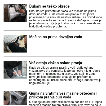
Bubanj se teško okreće
Ukoliko ste primetili da Vaša veš mašina ne prima
dovoljno vode, ili da veš nakon pranja izlazi jedva
pokvašen, to je znak da nešto u sistemu za dovod vode
ne funkcioniše kako treba. U većini slučajeva, uzrok je
jednostavan, ali ga je potrebno otkriti na vreme da ne
bi došlo do većeg problema.
Mašina ne prima dovoljno vode
Veš ostaje vlažan nakon pranja
Kada se ciklus pranja završi, a veš i dalje ostane
vlažan, prvo što pomislite jeste da nešto nije u redu s
mašinom. I najčešće ste u pravu. Veš koji ne izađe
dovoljno isceđen obično ukazuje na problem s
centrifugom, ali uzrok može biti i mnogo jednostavniji
nego što deluje.
Guma na vratima veš mašine oštećena i
prilikom pranja curi voda
U slučaju da ste primetili da voda počinje da curi ispod
Vaše veš mašine tokom pranja, vrlo je verovatno da je