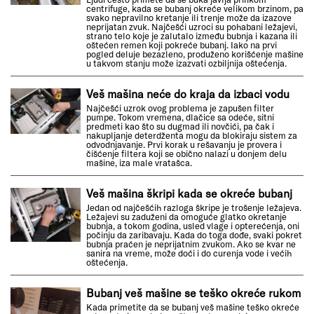
centrifuge, kada se bubanj okreće velikom brzinom, pa
svako nepravilno kretanje ili trenje može da izazove
neprijatan zvuk. Najčešći uzroci su pohabani ležajevi,
strano telo koje je zalutalo između bubnja i kazana ili
oštećen remen koji pokreće bubanj. Iako na prvi
pogled deluje bezazleno, produženo korišćenje mašine
u takvom stanju može izazvati ozbiljnija oštećenja.
Veš mašina neće do kraja da izbaci vodu
Najčešći uzrok ovog problema je zapušen filter
pumpe. Tokom vremena, dlačice sa odeće, sitni
predmeti kao što su dugmad ili novčići, pa čak i
nakupljanje deterdženta mogu da blokiraju sistem za
odvodnjavanje. Prvi korak u rešavanju je provera i
čišćenje filtera koji se obično nalazi u donjem delu
mašine, iza male vratašca.
Veš mašina škripi kada se okreće bubanj
Jedan od najčešćih razloga škripe je trošenje ležajeva.
Ležajevi su zaduženi da omoguće glatko okretanje
bubnja, a tokom godina, usled vlage i opterećenja, oni
počinju da zaribavaju. Kada do toga dođe, svaki pokret
bubnja praćen je neprijatnim zvukom. Ako se kvar ne
sanira na vreme, može doći i do curenja vode i većih
oštećenja.
Bubanj veš mašine se teško okreće rukom
Kada primetite da se bubanj veš mašine teško okreće