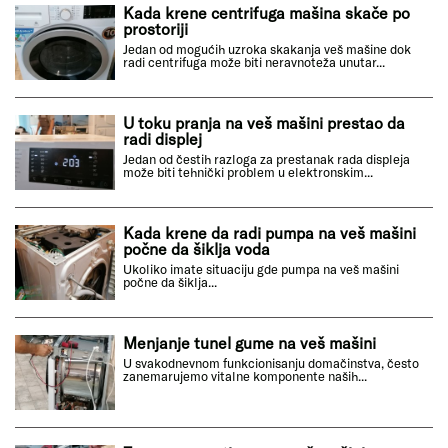
Kada krene centrifuga mašina skače po
prostoriji
Jedan od mogućih uzroka skakanja veš mašine dok
radi centrifuga može biti neravnoteža unutar...
U toku pranja na veš mašini prestao da
radi displej
Jedan od čestih razloga za prestanak rada displeja
može biti tehnički problem u elektronskim...
Kada krene da radi pumpa na veš mašini
počne da šiklja voda
Ukoliko imate situaciju gde pumpa na veš mašini
počne da šiklja...
Menjanje tunel gume na veš mašini
U svakodnevnom funkcionisanju domačinstva, često
zanemarujemo vitalne komponente naših...