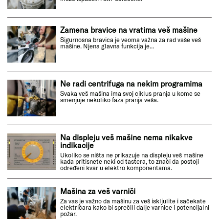
Zamena bravice na vratima veš mašine
Sigurnosna bravica je veoma važna za rad vaše veš
mašine. Njena glavna funkcija je...
Ne radi centrifuga na nekim programima
Svaka veš mašina ima svoj ciklus pranja u kome se
smenjuje nekoliko faza pranja veša.
Na displeju veš mašine nema nikakve
indikacije
Ukoliko se ništa ne prikazuje na displeju veš mašine
kada pritisnete neki od tastera, to znači da postoji
određeni kvar u elektro komponentama.
Mašina za veš varniči
Za vas je važno da mašinu za veš iskljulite i sačekate
električara kako bi sprečili dalje varnice i potencijalni
požar.