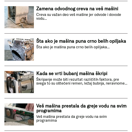
Zamena odvodnog creva na veš mašini
Creva su važan deo veš mašine jer odvode i dovode
vodu...
Šta ako je mašina puna crno belih opiljaka
Šta ako je mašina puna crno belih opiljaka...
Kada se vrti bubanj mašina škripi
Škripanje može biti rezultat različitih faktora, pre
svega to su oštećeni remen, ležaj bubnja, neravnome...
Veš mašina prestala da greje vodu na svim
programima
Veš mašina prestala da greje vodu na svim
programima