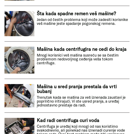
Šta kada spadne remen veš mašine?
Jedan od čestih problema koji može zadesiti korisnike
veš mašine jeste spadanje pogonskog remena.
Mašina kada centrifugira ne cedi do kraja
Mnogi korisnici veš mašina susreću se sa čestim
problemom nedovoljnog ceđenja veša tokom
centrifuge.
Mašina u sred pranja prestala da vrti
bubanj
Trenutak kada se mašina za veš iznenada zaustavi je
poprilično iritirajući. Vi ste usred pranja, a uređaj
jednostavno prestaje da radi.
Kad radi centrifuga curi voda
Centrifuga je uređaj koji mnogi od nas koristimo
svakodnevno, ali ponekad nas iznenadi curenje vode