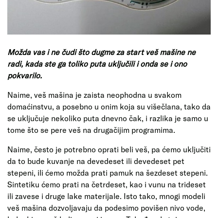
Možda vas i ne čudi što dugme za start veš mašine ne
radi, kada ste ga toliko puta uključili i onda se i ono
pokvarilo.
Naime, veš mašina je zaista neophodna u svakom
domaćinstvu, a posebno u onim koja su višečlana, tako da
se uključuje nekoliko puta dnevno čak, i razlika je samo u
tome što se pere veš na drugačijim programima.
Naime, često je potrebno oprati beli veš, pa ćemo uključiti
da to bude kuvanje na devedeset ili devedeset pet
stepeni, ili ćemo možda prati pamuk na šezdeset stepeni.
Sintetiku ćemo prati na četrdeset, kao i vunu na trideset
ili zavese i druge lake materijale. Isto tako, mnogi modeli
veš mašina dozvoljavaju da podesimo povišen nivo vode,