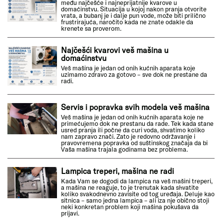
među najčešće i najneprijatnije kvarove u
domaćinstvu. Situacija u kojoj nakon pranja otvorite
vrata, a bubanj je i dalje pun vode, može biti prilično
frustrirajuća, naročito kada ne znate odakle da
krenete sa proverom.
Najčešći kvarovi veš mašina u
domaćinstvu
Veš mašina je jedan od onih kućnih aparata koje
uzimamo zdravo za gotovo – sve dok ne prestane da
radi.
Servis i popravka svih modela veš mašina
Veš mašina je jedan od onih kućnih aparata koje ne
primećujemo dok ne prestanu da rade. Tek kada stane
usred pranja ili počne da curi voda, shvatimo koliko
nam zapravo znači. Zato je redovno održavanje i
pravovremena popravka od suštinskog značaja da bi
Vaša mašina trajala godinama bez problema.
Lampica treperi, mašina ne radi
Kada Vam se dogodi da lampica na veš mašini treperi,
a mašina ne reaguje, to je trenutak kada shvatite
koliko svakodnevno zavisite od tog uređaja. Deluje kao
sitnica – samo jedna lampica – ali iza nje obično stoji
neki konkretan problem koji mašina pokušava da
prijavi.