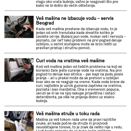
vlagu oko vrata bubnja, važno je reagovati što pre
kako ne bi došlo do većih oštećenja.
Veš mašina ne izbacuje vodu – servis
Beograd
Kada veš mašina prestane da izbacuje vodu, to je
jedan od onih trenutaka kada shvatite koliko je
zavisite od nje. Bubanj pun vode, mokar veš i nervoza –
poznato, zar ne? Iako problem na prvi pogled deluje
ozbiljno, u većini slučajeva može se brzo rešiti uz
pravilan pristup i stručnu pomoć.
Curi voda na vratima veš mašine
Kod veš mašina jedan od češćih problema na koji se
korisnici žale jeste curenje vode na vratima. Na prvi
pogled to deluje kao sitnica – par kapi na podu posle
pranja – ali u praksi može da se pretvori u ozbiljan
kvar ako se ne reaguje na vreme. Kada voda krene da
curi, najčešće je uzrok gumena zaptivka na vratima,
poznata i kao manžetna. Ona s vremenom popuca,
ukruti se ili se na njoj nakupe prljavština i ostaci
deterdženta, pa više ne prijanja dobro uz staklo
bubnja.
Veš mašina struže u toku rada
Mašina za veš tokom rada ume da pravi različite
zvuke, ali kada počne da struže ili proizvodi
neuobičajene tonove, to je znak da nešto nije u redu.
Ljudi često primete da se buka javlja prilikom