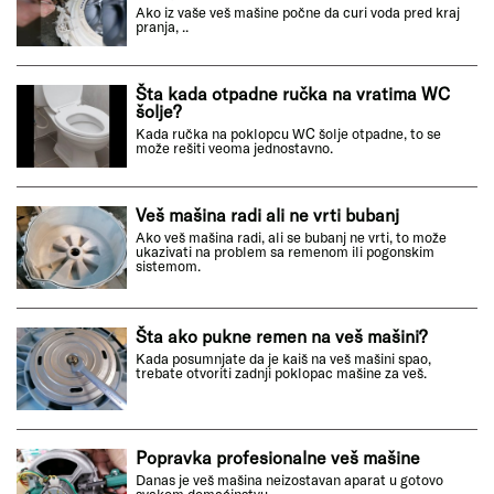
Ako iz vaše veš mašine počne da curi voda pred kraj
pranja, ..
Šta kada otpadne ručka na vratima WC
šolje?
Kada ručka na poklopcu WC šolje otpadne, to se
može rešiti veoma jednostavno.
Veš mašina radi ali ne vrti bubanj
Ako veš mašina radi, ali se bubanj ne vrti, to može
ukazivati na problem sa remenom ili pogonskim
sistemom.
Šta ako pukne remen na veš mašini?
Kada posumnjate da je kaiš na veš mašini spao,
trebate otvoriti zadnji poklopac mašine za veš.
Popravka profesionalne veš mašine
Danas je veš mašina neizostavan aparat u gotovo