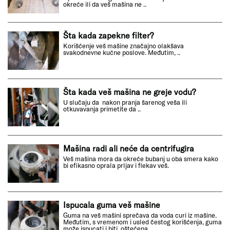
okreće ili da veš mašina ne ..
Šta kada zapekne filter?
Korišćenje veš mašine značajno olakšava
svakodnevne kućne poslove. Međutim, ..
Šta kada veš mašina ne greje vodu?
U slučaju da nakon pranja šarenog veša ili
otkuvavanja primetite da ..
Mašina radi ali neće da centrifugira
Veš mašina mora da okreće bubanj u oba smera kako
bi efikasno oprala prljav i flekav veš.
Ispucala guma veš mašine
Guma na veš mašini sprečava da voda curi iz mašine.
Međutim, s vremenom i usled čestog korišćenja, guma
može ispucati i biti oštećena.