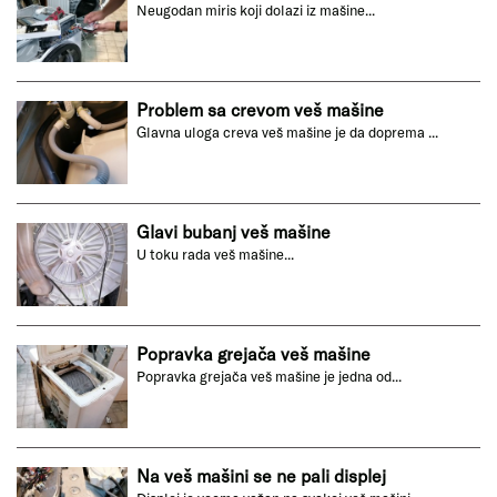
Neugodan miris koji dolazi iz mašine...
Problem sa crevom veš mašine
Glavna uloga creva veš mašine je da doprema ...
Glavi bubanj veš mašine
U toku rada veš mašine...
Popravka grejača veš mašine
Popravka grejača veš mašine je jedna od...
Na veš mašini se ne pali displej