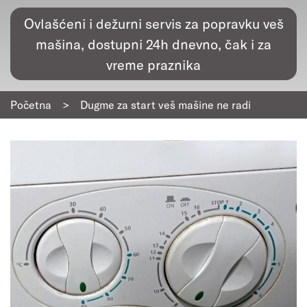
Ovlašćeni i dežurni servis za popravku veš
mašina, dostupni 24h dnevno, čak i za
vreme praznika
Početna
>
Dugme za start veš mašine ne radi