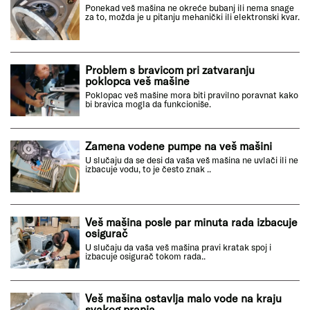
Ponekad veš mašina ne okreće bubanj ili nema snage
za to, možda je u pitanju mehanički ili elektronski kvar.
Problem s bravicom pri zatvaranju
poklopca veš mašine
Poklopac veš mašine mora biti pravilno poravnat kako
bi bravica mogla da funkcioniše.
Zamena vodene pumpe na veš mašini
U slučaju da se desi da vaša veš mašina ne uvlači ili ne
izbacuje vodu, to je često znak ..
Veš mašina posle par minuta rada izbacuje
osigurač
U slučaju da vaša veš mašina pravi kratak spoj i
izbacuje osigurač tokom rada..
Veš mašina ostavlja malo vode na kraju
svakog pranja