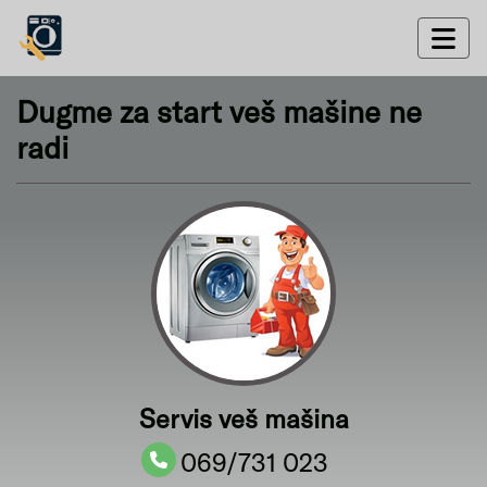
Dugme za start veš mašine ne
radi
Servis veš mašina
069/731 023