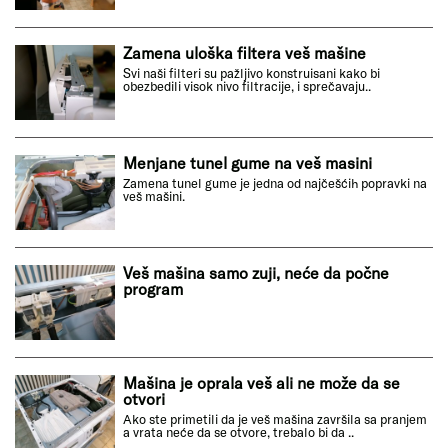
Zamena uloška filtera veš mašine
Svi naši filteri su pažljivo konstruisani kako bi
obezbedili visok nivo filtracije, i sprečavaju..
Menjane tunel gume na veš masini
Zamena tunel gume je jedna od najčešćih popravki na
veš mašini.
Veš mašina samo zuji, neće da počne
program
Mašina je oprala veš ali ne može da se
otvori
Ako ste primetili da je veš mašina završila sa pranjem
a vrata neće da se otvore, trebalo bi da ..