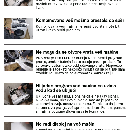
tokom rada. Ovaj čest problem može biti uzrokovan
različitim razlozima, a ponekad predstavlja ozbiljan
kvar.
Kombinovana veš mašina prestala da suši
Kombinovana veš mašina ne suši? Evo šta može biti
uzrok i kako rešiti problem.
Ne mogu da se otvore vrata veš mašine
Previsok pritisak unutar bubnja Kada završi program
pranja, unutar bubnja često ostaje para i pritisak. To
sprečava automatsko otključavanje vrata. Najčešće
rešenje je sačekati nekoliko minuta da se pritisak sam
stabilizuje i vrata da se automatski odblokiraju.
Ni jedan program veš mašine ne uzima
vodu kad se uključi
Uključite veš mašinu, a ona ne daje nikakav signal.
Nikakva voda, nikakvo punjenje, kao da je potpuno
zaboravila svoju osnovnu namenu. Zamislite da je sve
spremno za pranje, veš spreman, deterdžent napunjen,
a mašina potpuno gluva na vaše komande.
Ne radi displej na veš mašini
Displej na veš mašini je kao da vam je auto ostao bez