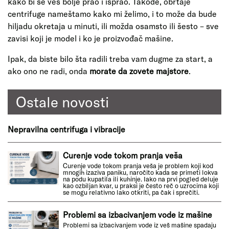
kako bi se veš bolje prao i isprao. Takođe, obrtaje
centrifuge nameštamo kako mi želimo, i to može da bude
hiljadu okretaja u minuti, ili možda osamsto ili šesto – sve
zavisi koji je model i ko je proizvođač mašine.
Ipak, da biste bilo šta radili treba vam dugme za start, a
ako ono ne radi, onda
morate da zovete majstore
.
Ostale novosti
Nepravilna centrifuga i vibracije
Curenje vode tokom pranja veša
Curenje vode tokom pranja veša je problem koji kod
mnogih izaziva paniku, naročito kada se primeti lokva
na podu kupatila ili kuhinje. Iako na prvi pogled deluje
kao ozbiljan kvar, u praksi je često reč o uzrocima koji
se mogu relativno lako otkriti, pa čak i sprečiti.
Problemi sa izbacivanjem vode iz mašine
Problemi sa izbacivanjem vode iz veš mašine spadaju