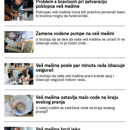
Problem s bravicom pri zatvaranju
poklopca veš mašine
Poklopac veš mašine mora biti pravilno poravnat kako
bi bravica mogla da funkcioniše.
Zamena vodene pumpe na veš mašini
U slučaju da se desi da vaša veš mašina ne uvlači ili ne
izbacuje vodu, to je često znak ..
Veš mašina posle par minuta rada izbacuje
osigurač
U slučaju da vaša veš mašina pravi kratak spoj i
izbacuje osigurač tokom rada..
Veš mašina ostavlja malo vode na kraju
svakog pranja
U vašoj mašini se zadržava voda na kraju svakog
pranja?
Veš mašina bruji jako