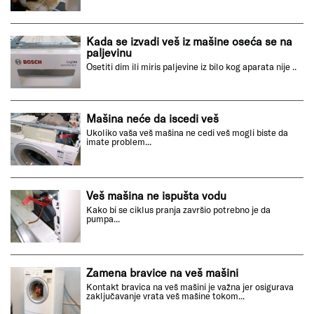
Kada se izvadi veš iz mašine oseća se na
paljevinu
Osetiti dim ili miris paljevine iz bilo kog aparata nije ..
Mašina neće da iscedi veš
Ukoliko vaša veš mašina ne cedi veš mogli biste da
imate problem...
Veš mašina ne ispušta vodu
Kako bi se ciklus pranja završio potrebno je da
pumpa...
Zamena bravice na veš mašini
Kontakt bravica na veš mašini je važna jer osigurava
zaključavanje vrata veš mašine tokom...