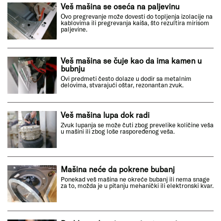
Veš mašina se oseća na paljevinu
Ovo pregrevanje može dovesti do topljenja izolacije na
kablovima ili pregrevanja kaiša, što rezultira mirisom
paljevine.
Veš mašina se čuje kao da ima kamen u
bubnju
Ovi predmeti često dolaze u dodir sa metalnim
delovima, stvarajući oštar, rezonantan zvuk.
Veš mašina lupa dok radi
Zvuk lupanja se može čuti zbog prevelike količine veša
u mašini ili zbog loše raspoređenog veša.
Mašina neće da pokrene bubanj
Ponekad veš mašina ne okreće bubanj ili nema snage
za to, možda je u pitanju mehanički ili elektronski kvar.