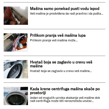
Mašina samo ponekad pusti vodu ispod
Veš mašina je predviđena da radi pravilno i da pušta...
Prilikom pranja veš mašina lupa
Prilikom pranja veš mašina može...
Hvatač boja se zaglavio u crevu veš
mašine
Hvatač boja se zaglavio u crevu veš mašine...
Kada krene centrifuga mašina skače po
prostoriji
Jedan od mogućih uzroka skakanja veš mašine dok
radi centrifuga može biti neravnoteža unutar...