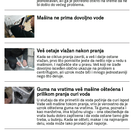
jednostavan, ali ga je potrebno otkriti na vreme da ne
bi došlo do većeg problema.
Mašina ne prima dovoljno vode
Veš ostaje vlažan nakon pranja
Kada se ciklus pranja završi, a veš i dalje ostane
vlažan, prvo što pomislite jeste da nešto nije u redu s
mašinom. I najčešće ste u pravu. Veš koji ne izađe
dovoljno isceđen obično ukazuje na problem s
centrifugom, ali uzrok može biti i mnogo jednostavniji
nego što deluje.
Guma na vratima veš mašine oštećena i
prilikom pranja curi voda
U slučaju da ste primetili da voda počinje da curi ispod
Vaše veš mašine tokom pranja, vrlo je verovatno da je
uzrok oštećena guma na vratima. Ta guma, poznata i
kao manžetna, ima ključnu ulogu – ona obezbeđuje da
vrata budu dobro zaptivena i da voda ostane tamo gde
treba, u bubnju. Kada se ošteti, makar i na najmanjem
delu, voda može lako pronaći put napolje.