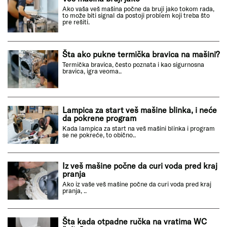
Ako vaša veš mašina počne da bruji jako tokom rada,
to može biti signal da postoji problem koji treba što
pre rešiti.
Šta ako pukne termička bravica na mašini?
Termička bravica, često poznata i kao sigurnosna
bravica, igra veoma..
Lampica za start veš mašine blinka, i neće
da pokrene program
Kada lampica za start na veš mašini blinka i program
se ne pokreće, to obično..
Iz veš mašine počne da curi voda pred kraj
pranja
Ako iz vaše veš mašine počne da curi voda pred kraj
pranja, ..
Šta kada otpadne ručka na vratima WC