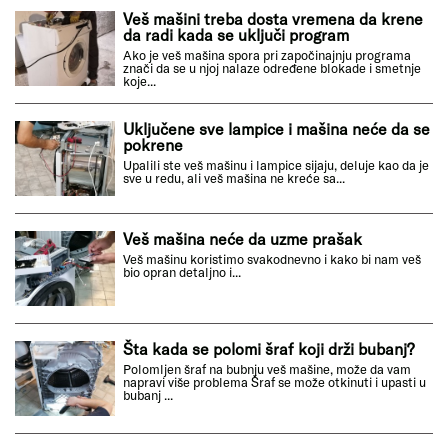
Veš mašini treba dosta vremena da krene
da radi kada se uključi program
Ako je veš mašina spora pri započinajnju programa
znači da se u njoj nalaze određene blokade i smetnje
koje...
Uključene sve lampice i mašina neće da se
pokrene
Upalili ste veš mašinu i lampice sijaju, deluje kao da je
sve u redu, ali veš mašina ne kreće sa...
Veš mašina neće da uzme prašak
Veš mašinu koristimo svakodnevno i kako bi nam veš
bio opran detaljno i...
Šta kada se polomi šraf koji drži bubanj?
Polomljen šraf na bubnju veš mašine, može da vam
napravi više problema Šraf se može otkinuti i upasti u
bubanj ...