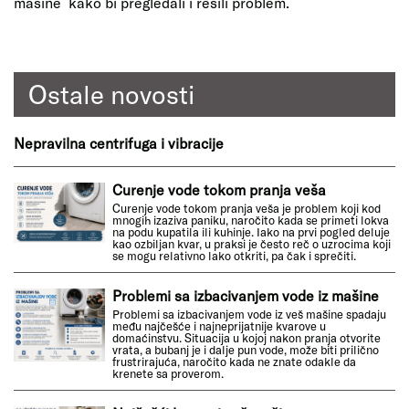
mašine kako bi pregledali i rešili problem.
Ostale novosti
Nepravilna centrifuga i vibracije
Curenje vode tokom pranja veša
Curenje vode tokom pranja veša je problem koji kod
mnogih izaziva paniku, naročito kada se primeti lokva
na podu kupatila ili kuhinje. Iako na prvi pogled deluje
kao ozbiljan kvar, u praksi je često reč o uzrocima koji
se mogu relativno lako otkriti, pa čak i sprečiti.
Problemi sa izbacivanjem vode iz mašine
Problemi sa izbacivanjem vode iz veš mašine spadaju
među najčešće i najneprijatnije kvarove u
domaćinstvu. Situacija u kojoj nakon pranja otvorite
vrata, a bubanj je i dalje pun vode, može biti prilično
frustrirajuća, naročito kada ne znate odakle da
krenete sa proverom.