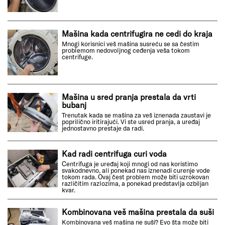
Mašina kada centrifugira ne cedi do kraja
Mnogi korisnici veš mašina susreću se sa čestim
problemom nedovoljnog ceđenja veša tokom
centrifuge.
Mašina u sred pranja prestala da vrti
bubanj
Trenutak kada se mašina za veš iznenada zaustavi je
poprilično iritirajući. Vi ste usred pranja, a uređaj
jednostavno prestaje da radi.
Kad radi centrifuga curi voda
Centrifuga je uređaj koji mnogi od nas koristimo
svakodnevno, ali ponekad nas iznenadi curenje vode
tokom rada. Ovaj čest problem može biti uzrokovan
različitim razlozima, a ponekad predstavlja ozbiljan
kvar.
Kombinovana veš mašina prestala da suši
Kombinovana veš mašina ne suši? Evo šta može biti