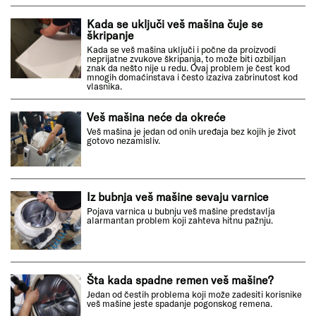
Kada se uključi veš mašina čuje se
škripanje
Kada se veš mašina uključi i počne da proizvodi
neprijatne zvukove škripanja, to može biti ozbiljan
znak da nešto nije u redu. Ovaj problem je čest kod
mnogih domaćinstava i često izaziva zabrinutost kod
vlasnika.
Veš mašina neće da okreće
Veš mašina je jedan od onih uređaja bez kojih je život
gotovo nezamisliv.
Iz bubnja veš mašine sevaju varnice
Pojava varnica u bubnju veš mašine predstavlja
alarmantan problem koji zahteva hitnu pažnju.
Šta kada spadne remen veš mašine?
Jedan od čestih problema koji može zadesiti korisnike
veš mašine jeste spadanje pogonskog remena.