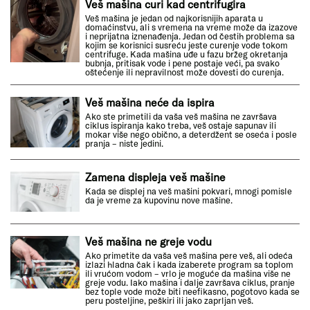
Veš mašina curi kad centrifugira
Veš mašina je jedan od najkorisnijih aparata u
domaćinstvu, ali s vremena na vreme može da izazove
i neprijatna iznenađenja. Jedan od čestih problema sa
kojim se korisnici susreću jeste curenje vode tokom
centrifuge. Kada mašina uđe u fazu bržeg okretanja
bubnja, pritisak vode i pene postaje veći, pa svako
oštećenje ili nepravilnost može dovesti do curenja.
Veš mašina neće da ispira
Ako ste primetili da vaša veš mašina ne završava
ciklus ispiranja kako treba, veš ostaje sapunav ili
mokar više nego obično, a deterdžent se oseća i posle
pranja – niste jedini.
Zamena displeja veš mašine
Kada se displej na veš mašini pokvari, mnogi pomisle
da je vreme za kupovinu nove mašine.
Veš mašina ne greje vodu
Ako primetite da vaša veš mašina pere veš, ali odeća
izlazi hladna čak i kada izaberete program sa toplom
ili vrućom vodom – vrlo je moguće da mašina više ne
greje vodu. Iako mašina i dalje završava ciklus, pranje
bez tople vode može biti neefikasno, pogotovo kada se
peru posteljine, peškiri ili jako zaprljan veš.