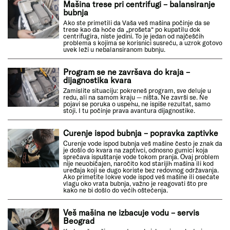
Mašina trese pri centrifugi – balansiranje
bubnja
Ako ste primetili da Vaša veš mašina počinje da se
trese kao da hoće da „prošeta“ po kupatilu dok
centrifugira, niste jedini. To je jedan od najčešćih
problema s kojima se korisnici susreću, a uzrok gotovo
uvek leži u nebalansiranom bubnju.
Program se ne završava do kraja –
dijagnostika kvara
Zamislite situaciju: pokreneš program, sve deluje u
redu, ali na samom kraju — ništa. Ne završi se. Ne
pojavi se poruka o uspehu, ne ispiše rezultat, samo
stoji. I tu počinje prava avantura dijagnostike.
Curenje ispod bubnja – popravka zaptivke
Curenje vode ispod bubnja veš mašine često je znak da
je došlo do kvara na zaptivci, odnosno gumici koja
sprečava ispuštanje vode tokom pranja. Ovaj problem
nije neuobičajen, naročito kod starijih mašina ili kod
uređaja koji se dugo koriste bez redovnog održavanja.
Ako primetite lokve vode ispod veš mašine ili osećate
vlagu oko vrata bubnja, važno je reagovati što pre
kako ne bi došlo do većih oštećenja.
Veš mašina ne izbacuje vodu – servis
Beograd