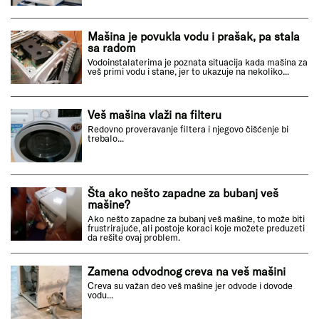
Mašina je povukla vodu i prašak, pa stala
sa radom
Vodoinstalaterima je poznata situacija kada mašina za
veš primi vodu i stane, jer to ukazuje na nekoliko...
Veš mašina vlaži na filteru
Redovno proveravanje filtera i njegovo čišćenje bi
trebalo...
Šta ako nešto zapadne za bubanj veš
mašine?
Ako nešto zapadne za bubanj veš mašine, to može biti
frustrirajuće, ali postoje koraci koje možete preduzeti
da rešite ovaj problem.
Zamena odvodnog creva na veš mašini
Creva su važan deo veš mašine jer odvode i dovode
vodu...