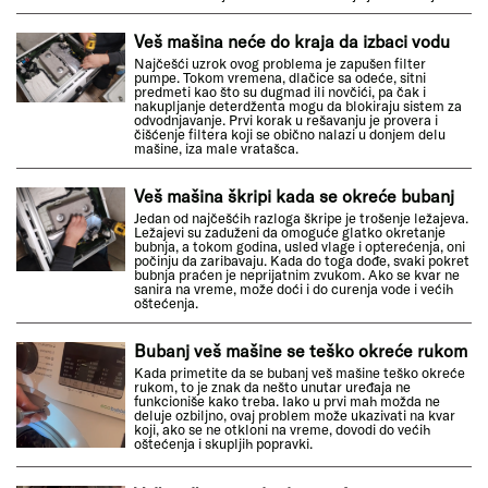
Veš mašina neće do kraja da izbaci vodu
Najčešći uzrok ovog problema je zapušen filter
pumpe. Tokom vremena, dlačice sa odeće, sitni
predmeti kao što su dugmad ili novčići, pa čak i
nakupljanje deterdženta mogu da blokiraju sistem za
odvodnjavanje. Prvi korak u rešavanju je provera i
čišćenje filtera koji se obično nalazi u donjem delu
mašine, iza male vratašca.
Veš mašina škripi kada se okreće bubanj
Jedan od najčešćih razloga škripe je trošenje ležajeva.
Ležajevi su zaduženi da omoguće glatko okretanje
bubnja, a tokom godina, usled vlage i opterećenja, oni
počinju da zaribavaju. Kada do toga dođe, svaki pokret
bubnja praćen je neprijatnim zvukom. Ako se kvar ne
sanira na vreme, može doći i do curenja vode i većih
oštećenja.
Bubanj veš mašine se teško okreće rukom
Kada primetite da se bubanj veš mašine teško okreće
rukom, to je znak da nešto unutar uređaja ne
funkcioniše kako treba. Iako u prvi mah možda ne
deluje ozbiljno, ovaj problem može ukazivati na kvar
koji, ako se ne otkloni na vreme, dovodi do većih
oštećenja i skupljih popravki.