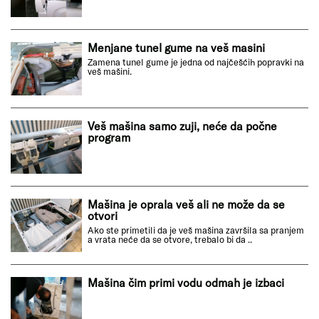
Menjane tunel gume na veš masini
Zamena tunel gume je jedna od najčešćih popravki na
veš mašini.
Veš mašina samo zuji, neće da počne
program
Mašina je oprala veš ali ne može da se
otvori
Ako ste primetili da je veš mašina završila sa pranjem
a vrata neće da se otvore, trebalo bi da ..
Mašina čim primi vodu odmah je izbaci