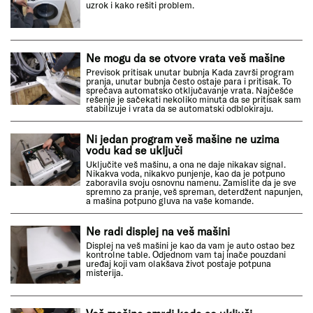
uzrok i kako rešiti problem.
Ne mogu da se otvore vrata veš mašine
Previsok pritisak unutar bubnja Kada završi program
pranja, unutar bubnja često ostaje para i pritisak. To
sprečava automatsko otključavanje vrata. Najčešće
rešenje je sačekati nekoliko minuta da se pritisak sam
stabilizuje i vrata da se automatski odblokiraju.
Ni jedan program veš mašine ne uzima
vodu kad se uključi
Uključite veš mašinu, a ona ne daje nikakav signal.
Nikakva voda, nikakvo punjenje, kao da je potpuno
zaboravila svoju osnovnu namenu. Zamislite da je sve
spremno za pranje, veš spreman, deterdžent napunjen,
a mašina potpuno gluva na vaše komande.
Ne radi displej na veš mašini
Displej na veš mašini je kao da vam je auto ostao bez
kontrolne table. Odjednom vam taj inače pouzdani
uređaj koji vam olakšava život postaje potpuna
misterija.