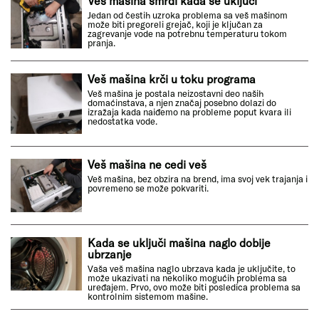
Veš mašina smrdi kada se uključi
Jedan od čestih uzroka problema sa veš mašinom
može biti pregoreli grejač, koji je ključan za
zagrevanje vode na potrebnu temperaturu tokom
pranja.
Veš mašina krči u toku programa
Veš mašina je postala neizostavni deo naših
domaćinstava, a njen značaj posebno dolazi do
izražaja kada naiđemo na probleme poput kvara ili
nedostatka vode.
Veš mašina ne cedi veš
Veš mašina, bez obzira na brend, ima svoj vek trajanja i
povremeno se može pokvariti.
Kada se uključi mašina naglo dobije
ubrzanje
Vaša veš mašina naglo ubrzava kada je uključite, to
može ukazivati na nekoliko mogućih problema sa
uređajem. Prvo, ovo može biti posledica problema sa
kontrolnim sistemom mašine.