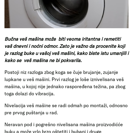
Bučna veš mašina može biti veoma iritantna i remetiti
vaš dnevni i noćni odmor. Zato je važno da procenite koji
je razlog buke u vašoj veš mašini, kako biste istu umanjili i
kako se veš mašina ne bi pokvarila.
Postoji niz razloga zbog koga se čuje brujanje, zujanje
lupkane u veš mašini. Prvi razlog je loše iznivelisana veš
mašina, u kojoj nije jednako raspoređena težina, pa zbog
toga dolazi do vibracija.
Nivelacija veš mašine se radi odmah po montaži, odnosno
pre prvog puštanja u rad.
Neravan pod i pogrešno nivelisana mašina proizvodićće
buku a može vrlo brzo oštetiti i bubanj i druge