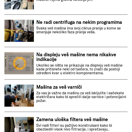
Ne radi centrifuga na nekim programima
Svaka veš mašina ima svoj ciklus pranja u kome se
smenjuje nekoliko faza pranja veša.
Na displeju veš mašine nema nikakve
indikacije
Ukoliko se ništa ne prikazuje na displeju veš mašine
kada pritisnete neki od tastera, to znači da postoji
određeni kvar u elektro komponentama.
Mašina za veš varniči
Za vas je važno da mašinu za veš iskljulite i sačekate
električara kako bi sprečili dalje varnice i potencijalni
požar.
Zamena uloška filtera veš mašine
Svi naši filteri su pažljivo konstruisani kako bi
obezbedili visok nivo filtracije, i sprečavaju..