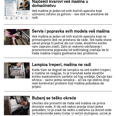
Najčešći kvarovi veš mašina u
domaćinstvu
Veš mašina je jedan od onih kućnih aparata koje
uzimamo zdravo za gotovo – sve dok ne prestane da
radi.
Servis i popravka svih modela veš mašina
Veš mašina je jedan od onih kućnih aparata koje ne
primećujemo dok ne prestanu da rade. Tek kada stane
usred pranja ili počne da curi voda, shvatimo koliko
nam zapravo znači. Zato je redovno održavanje i
pravovremena popravka od suštinskog značaja da bi
Vaša mašina trajala godinama bez problema.
Lampica treperi, mašina ne radi
Kada Vam se dogodi da lampica na veš mašini treperi,
a mašina ne reaguje, to je trenutak kada shvatite
koliko svakodnevno zavisite od tog uređaja. Deluje kao
sitnica – samo jedna lampica – ali iza nje obično stoji
neki konkretan problem koji mašina pokušava da
prijavi.
Bubanj se teško okreće
Ukoliko ste primetili da Vaša veš mašina ne prima
dovoljno vode, ili da veš nakon pranja izlazi jedva
pokvašen, to je znak da nešto u sistemu za dovod vode
ne funkcioniše kako treba. U većini slučajeva, uzrok je