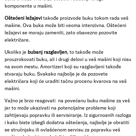
komponente u mašini.
Oštećeni ležajevi
takođe proizvode buku tokom rada veš
mašine. Ova buka može biti veoma intenzivna. Oštećeni
ležajevi se moraju zameniti, zato obavezno pozovite
električare.
Ukoliko je
bubanj razglavljen
, to takođe može
prouzrokovati buku, ali i drugi delovi u veš mašini koji nisu
na svom mestu. Amortizeri koji su razglavljeni takođe
stvaraju buku. Svakako najbolje je da pozovete
električara koji će uraditi tačnu procenu kvarova na veš
mašini.
Važno je brzo reagovati na povećanu buku mašine za veš
jer to može ukazivati na potencijalne probleme koji
zahtijevaju popravku ili servisiranje. Iz sigurnosnih razloga
i kako biste izbegli dodatna oštećenja, najbolje je obratiti
se stručnjaku ili ovlašćenom servisu za popravku veš