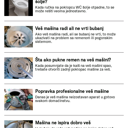
šolje?
Kada ručka na poklopcu WC šolje otpadne, to se
može rešiti veoma jednostavno.
Veš mašina radi ali ne vrti bubanj
Ako veš mašina radi, ali se bubanj ne vrti, to može
ukazivati na problem sa remenom ili pogonskim
sistemom.
Šta ako pukne remen na veš mašini?
Kada posumnjate da je kaiš na veš mašini spao,
trebate otvoriti zadnji poklopac mašine za veš.
Popravka profesionalne veš mašine
Danas je veš mašina neizostavan aparat u gotovo
svakom domaćinstvu.
Mašina ne ispira dobro veš