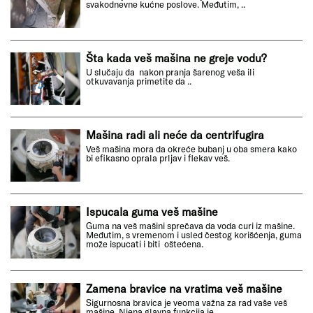
svakodnevne kućne poslove. Međutim, ..
Šta kada veš mašina ne greje vodu?
U slučaju da nakon pranja šarenog veša ili
otkuvavanja primetite da ..
Mašina radi ali neće da centrifugira
Veš mašina mora da okreće bubanj u oba smera kako
bi efikasno oprala prljav i flekav veš.
Ispucala guma veš mašine
Guma na veš mašini sprečava da voda curi iz mašine.
Međutim, s vremenom i usled čestog korišćenja, guma
može ispucati i biti oštećena.
Zamena bravice na vratima veš mašine
Sigurnosna bravica je veoma važna za rad vaše veš
mašine. Njena glavna funkcija je...