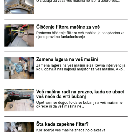
U slučaju da vaša veš mašina ne ispira dobro veš,..
Čišćenje filtera mašine za veš
Redovno čišćenje filtera veš mašine je neophodno za
njeno pravilno funkcionisanje
Zamena lagera na veš mašini
Zamena lagera na veš mašini je zahtevna intervencija
koju obavlja naš najbolji majstor za veš mašine. Ako ..
Veš mašina radi na prazno, kada se ubaci
veš neće da vrti bubanj
Opet vam se dogodilo da se bubanj na veš mašini ne
okreće ili da veš mašina ne ..
Šta kada zapekne filter?
Korišćenje veš mašine značajno olakšava