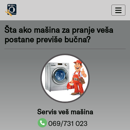
Šta ako mašina za pranje veša
postane previše bučna?
Servis veš mašina
069/731 023