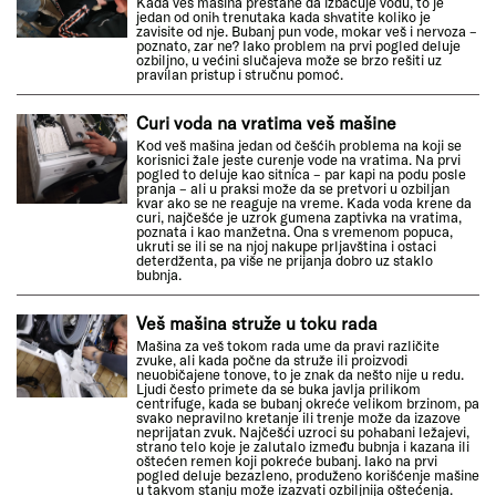
Kada veš mašina prestane da izbacuje vodu, to je
jedan od onih trenutaka kada shvatite koliko je
zavisite od nje. Bubanj pun vode, mokar veš i nervoza –
poznato, zar ne? Iako problem na prvi pogled deluje
ozbiljno, u većini slučajeva može se brzo rešiti uz
pravilan pristup i stručnu pomoć.
Curi voda na vratima veš mašine
Kod veš mašina jedan od češćih problema na koji se
korisnici žale jeste curenje vode na vratima. Na prvi
pogled to deluje kao sitnica – par kapi na podu posle
pranja – ali u praksi može da se pretvori u ozbiljan
kvar ako se ne reaguje na vreme. Kada voda krene da
curi, najčešće je uzrok gumena zaptivka na vratima,
poznata i kao manžetna. Ona s vremenom popuca,
ukruti se ili se na njoj nakupe prljavština i ostaci
deterdženta, pa više ne prijanja dobro uz staklo
bubnja.
Veš mašina struže u toku rada
Mašina za veš tokom rada ume da pravi različite
zvuke, ali kada počne da struže ili proizvodi
neuobičajene tonove, to je znak da nešto nije u redu.
Ljudi često primete da se buka javlja prilikom
centrifuge, kada se bubanj okreće velikom brzinom, pa
svako nepravilno kretanje ili trenje može da izazove
neprijatan zvuk. Najčešći uzroci su pohabani ležajevi,
strano telo koje je zalutalo između bubnja i kazana ili
oštećen remen koji pokreće bubanj. Iako na prvi
pogled deluje bezazleno, produženo korišćenje mašine
u takvom stanju može izazvati ozbiljnija oštećenja.