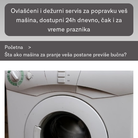
Ovlašćeni i dežurni servis za popravku veš
mašina, dostupni 24h dnevno, čak i za
vreme praznika
Početna
>
Šta ako mašina za pranje veša postane previše bučna?