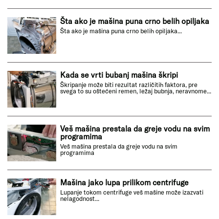
Šta ako je mašina puna crno belih opiljaka
Šta ako je mašina puna crno belih opiljaka...
Kada se vrti bubanj mašina škripi
Škripanje može biti rezultat različitih faktora, pre
svega to su oštećeni remen, ležaj bubnja, neravnome...
Veš mašina prestala da greje vodu na svim
programima
Veš mašina prestala da greje vodu na svim
programima
Mašina jako lupa prilikom centrifuge
Lupanje tokom centrifuge veš mašine može izazvati
nelagodnost...