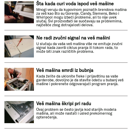
Šta kada curi voda ispod veš mašine
Mnogi veruju da kupovinom poznatih brendova mašina
za veš kao što su Gorenje, Candy, Siemens, Beko i
Whirlpool mogu izbeći probleme, ali to nije uvek
slučaj. Svi proizvođači se suočavaju sa problemima,
najčešće zbog dotrajalosti delova.
Ne radi zvučni signal na veš mašini
U slučaju da vaša veš mašina više ne emituje zvučni
signal kada završi ciklus pranja ili tokom rada, to
može biti znak različitih problema.
Veš mašina smrdi iz bubnja
Kada želite da uklonite fleke i prljavštinu sa vaše
garderobe, dovoljno je da stavite odeću u bubanj veš
mašine i pokrenete odgovarajući program pranja.
Veš mašina škripi pri radu
Ovaj problem se često javlja kod starijih modela
mašina, ali može nastati i usled prekomernog
opterećenja.