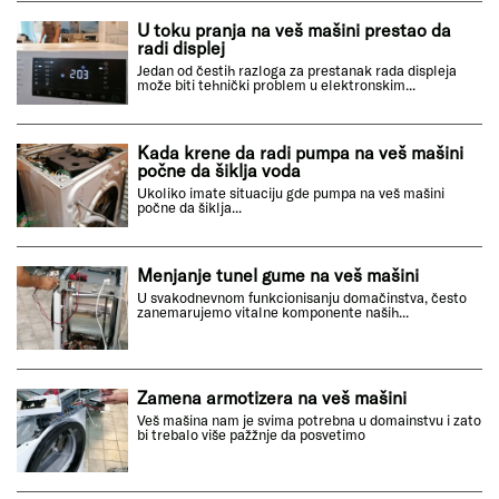
U toku pranja na veš mašini prestao da
radi displej
Jedan od čestih razloga za prestanak rada displeja
može biti tehnički problem u elektronskim...
Kada krene da radi pumpa na veš mašini
počne da šiklja voda
Ukoliko imate situaciju gde pumpa na veš mašini
počne da šiklja...
Menjanje tunel gume na veš mašini
U svakodnevnom funkcionisanju domačinstva, često
zanemarujemo vitalne komponente naših...
Zamena armotizera na veš mašini
Veš mašina nam je svima potrebna u domainstvu i zato
bi trebalo više pažžnje da posvetimo