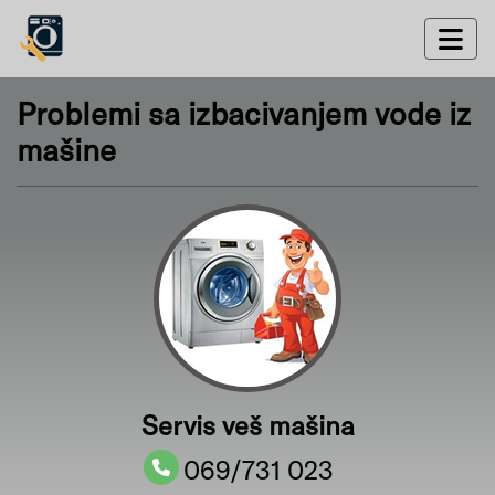
Problemi sa izbacivanjem vode iz
mašine
Servis veš mašina
069/731 023