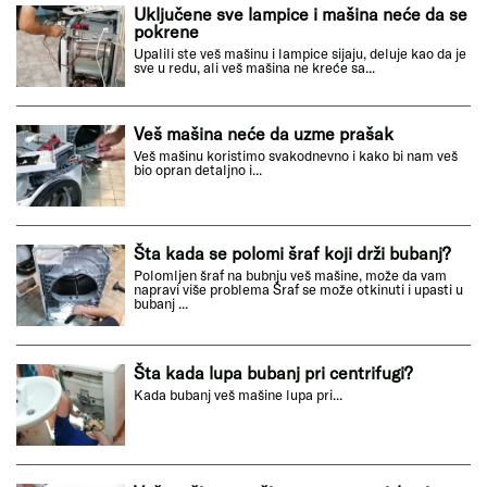
Uključene sve lampice i mašina neće da se
pokrene
Upalili ste veš mašinu i lampice sijaju, deluje kao da je
sve u redu, ali veš mašina ne kreće sa...
Veš mašina neće da uzme prašak
Veš mašinu koristimo svakodnevno i kako bi nam veš
bio opran detaljno i...
Šta kada se polomi šraf koji drži bubanj?
Polomljen šraf na bubnju veš mašine, može da vam
napravi više problema Šraf se može otkinuti i upasti u
bubanj ...
Šta kada lupa bubanj pri centrifugi?
Kada bubanj veš mašine lupa pri...