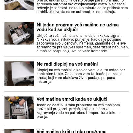
sprečava automatsko otključavanje vrata. Najčešće
rešenje je sačekati nekoliko minuta da se pritisak sam
stabilizuje i vrata da se automatski odblokiraju.
Ni jedan program veš mašine ne uzima
vodu kad se uključi
Uključite veš mašinu, a ona ne daje nikakav signal.
Nikakva voda, nikakvo punjenje, kao da je potpuno
zaboravila svoju osnovnu namenu. Zamislite da je sve
spremno za pranje, veš spreman, deterdžent napunjen,
a mašina potpuno gluva na vaše komande.
Ne radi displej na veš mašini
Displej na veš mašini je kao da vam je auto ostao bez
kontrolne table. Odjednom vam taj inače pouzdani
uređaj koji vam olakšava život postaje potpuna
misterija.
Veš mašina smrdi kada se uključi
Jedan od čestih uzroka problema sa veš mašinom
može biti pregoreli grejač, koji je ključan za
zagrevanje vode na potrebnu temperaturu tokom
pranja.
Veš mašina krči u toku programa