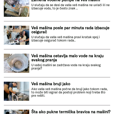
U slučaju da se desi da vaša veš mašina ne uvlači ili ne
izbacuje vodu, to je često znak ..
Veš mašina posle par minuta rada izbacuje
osigurač
U slučaju da vaša veš mašina pravi kratak spoj i
izbacuje osigurač tokom rada..
Veš mašina ostavlja malo vode na kraju
svakog pranja
U vašoj mašini se zadržava voda na kraju svakog
pranja?
Veš mašina bruji jako
Ako vaša veš mašina počne da bruji jako tokom rada,
to može biti signal da postoji problem koji treba što
pre rešiti.
Šta ako pukne termička bravica na mašini?