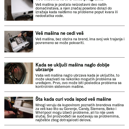
Veš mašina je postala neizostavni deo naših
domaćinstava, a njen značaj posebno dolazi do
izražaja kada naiđemo na probleme poput kvara ili
nedostatka vode.
Veš mašina ne cedi veš
Veš mašina, bez obzira na brend, ima svoj vek trajanja i
povremeno se može pokvariti.
Kada se uključi mašina naglo dobije
ubrzanje
Vaša veš mašina naglo ubrzava kada je uključite, to
može ukazivati na nekoliko mogućih problema sa
uređajem. Prvo, ovo može biti posledica problema sa
kontrolnim sistemom mašine.
Šta kada curi voda ispod veš mašine
Mnogi veruju da kupovinom poznatih brendova mašina
za veš kao što su Gorenje, Candy, Siemens, Beko i
Whirlpool mogu izbeći probleme, ali to nije uvek
slučaj. Svi proizvođači se suočavaju sa problemima,
najčešće zbog dotrajalosti delova.