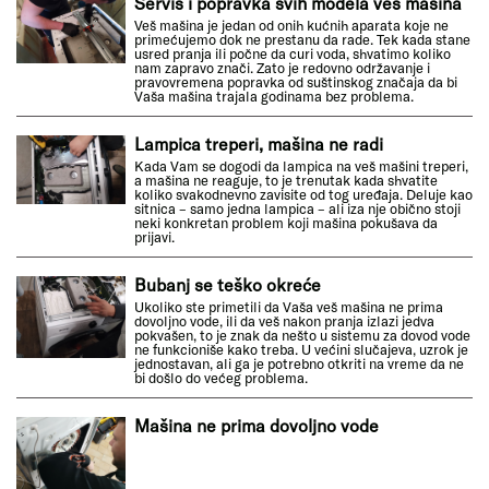
Servis i popravka svih modela veš mašina
Veš mašina je jedan od onih kućnih aparata koje ne
primećujemo dok ne prestanu da rade. Tek kada stane
usred pranja ili počne da curi voda, shvatimo koliko
nam zapravo znači. Zato je redovno održavanje i
pravovremena popravka od suštinskog značaja da bi
Vaša mašina trajala godinama bez problema.
Lampica treperi, mašina ne radi
Kada Vam se dogodi da lampica na veš mašini treperi,
a mašina ne reaguje, to je trenutak kada shvatite
koliko svakodnevno zavisite od tog uređaja. Deluje kao
sitnica – samo jedna lampica – ali iza nje obično stoji
neki konkretan problem koji mašina pokušava da
prijavi.
Bubanj se teško okreće
Ukoliko ste primetili da Vaša veš mašina ne prima
dovoljno vode, ili da veš nakon pranja izlazi jedva
pokvašen, to je znak da nešto u sistemu za dovod vode
ne funkcioniše kako treba. U većini slučajeva, uzrok je
jednostavan, ali ga je potrebno otkriti na vreme da ne
bi došlo do većeg problema.
Mašina ne prima dovoljno vode