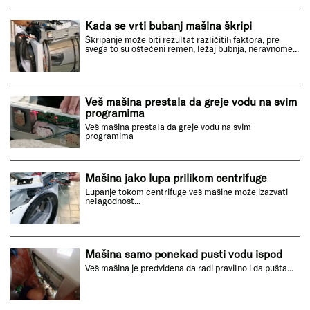
Kada se vrti bubanj mašina škripi
Škripanje može biti rezultat različitih faktora, pre
svega to su oštećeni remen, ležaj bubnja, neravnome...
Veš mašina prestala da greje vodu na svim
programima
Veš mašina prestala da greje vodu na svim
programima
Mašina jako lupa prilikom centrifuge
Lupanje tokom centrifuge veš mašine može izazvati
nelagodnost...
Mašina samo ponekad pusti vodu ispod
Veš mašina je predviđena da radi pravilno i da pušta...