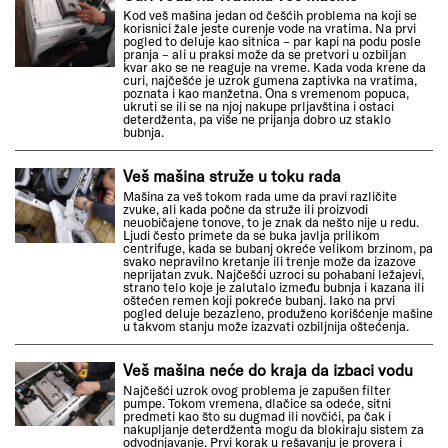
Kod veš mašina jedan od češćih problema na koji se
korisnici žale jeste curenje vode na vratima. Na prvi
pogled to deluje kao sitnica – par kapi na podu posle
pranja – ali u praksi može da se pretvori u ozbiljan
kvar ako se ne reaguje na vreme. Kada voda krene da
curi, najčešće je uzrok gumena zaptivka na vratima,
poznata i kao manžetna. Ona s vremenom popuca,
ukruti se ili se na njoj nakupe prljavština i ostaci
deterdženta, pa više ne prijanja dobro uz staklo
bubnja.
Veš mašina struže u toku rada
Mašina za veš tokom rada ume da pravi različite
zvuke, ali kada počne da struže ili proizvodi
neuobičajene tonove, to je znak da nešto nije u redu.
Ljudi često primete da se buka javlja prilikom
centrifuge, kada se bubanj okreće velikom brzinom, pa
svako nepravilno kretanje ili trenje može da izazove
neprijatan zvuk. Najčešći uzroci su pohabani ležajevi,
strano telo koje je zalutalo između bubnja i kazana ili
oštećen remen koji pokreće bubanj. Iako na prvi
pogled deluje bezazleno, produženo korišćenje mašine
u takvom stanju može izazvati ozbiljnija oštećenja.
Veš mašina neće do kraja da izbaci vodu
Najčešći uzrok ovog problema je zapušen filter
pumpe. Tokom vremena, dlačice sa odeće, sitni
predmeti kao što su dugmad ili novčići, pa čak i
nakupljanje deterdženta mogu da blokiraju sistem za
odvodnjavanje. Prvi korak u rešavanju je provera i