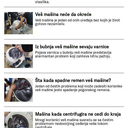
vlasnika.
Veš mašina neće da okreće
Veš mašina je jedan od onih uređaja bez kojih je život
gotovo nezamisliv.
Iz bubnja veš mašine sevaju varnice
Pojava varnica u bubnju veš mašine predstavlja
alarmantan problem koji zahteva hitnu pažnju.
Šta kada spadne remen veš mašine?
Jedan od čestih problema koji može zadesiti korisnike
veš mašine jeste spadanje pogonskog remena.
Mašina kada centrifugira ne cedi do kraja
Mnogi korisnici veš mašina susreću se sa čestim
problemom nedovoljnog ceđenja veša tokom
centrifuge.