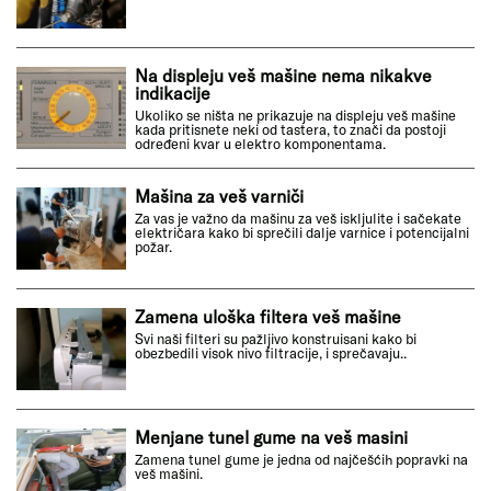
Na displeju veš mašine nema nikakve
indikacije
Ukoliko se ništa ne prikazuje na displeju veš mašine
kada pritisnete neki od tastera, to znači da postoji
određeni kvar u elektro komponentama.
Mašina za veš varniči
Za vas je važno da mašinu za veš iskljulite i sačekate
električara kako bi sprečili dalje varnice i potencijalni
požar.
Zamena uloška filtera veš mašine
Svi naši filteri su pažljivo konstruisani kako bi
obezbedili visok nivo filtracije, i sprečavaju..
Menjane tunel gume na veš masini
Zamena tunel gume je jedna od najčešćih popravki na
veš mašini.