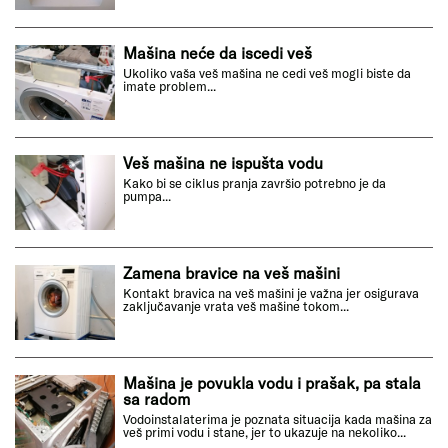
Mašina neće da iscedi veš
Ukoliko vaša veš mašina ne cedi veš mogli biste da
imate problem...
Veš mašina ne ispušta vodu
Kako bi se ciklus pranja završio potrebno je da
pumpa...
Zamena bravice na veš mašini
Kontakt bravica na veš mašini je važna jer osigurava
zaključavanje vrata veš mašine tokom...
Mašina je povukla vodu i prašak, pa stala
sa radom
Vodoinstalaterima je poznata situacija kada mašina za
veš primi vodu i stane, jer to ukazuje na nekoliko...