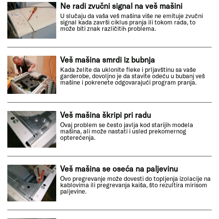
Ne radi zvučni signal na veš mašini
U slučaju da vaša veš mašina više ne emituje zvučni
signal kada završi ciklus pranja ili tokom rada, to
može biti znak različitih problema.
Veš mašina smrdi iz bubnja
Kada želite da uklonite fleke i prljavštinu sa vaše
garderobe, dovoljno je da stavite odeću u bubanj veš
mašine i pokrenete odgovarajući program pranja.
Veš mašina škripi pri radu
Ovaj problem se često javlja kod starijih modela
mašina, ali može nastati i usled prekomernog
opterećenja.
Veš mašina se oseća na paljevinu
Ovo pregrevanje može dovesti do topljenja izolacije na
kablovima ili pregrevanja kaiša, što rezultira mirisom
paljevine.