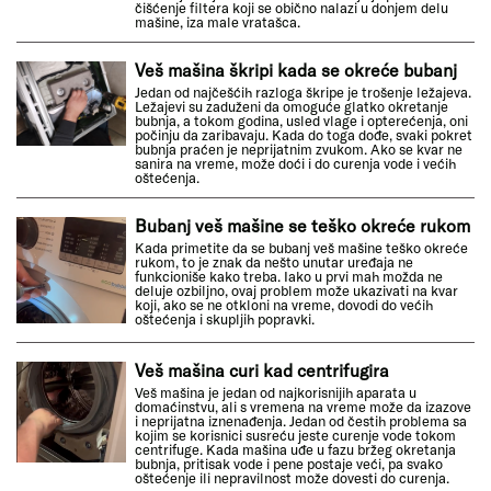
čišćenje filtera koji se obično nalazi u donjem delu
mašine, iza male vratašca.
Veš mašina škripi kada se okreće bubanj
Jedan od najčešćih razloga škripe je trošenje ležajeva.
Ležajevi su zaduženi da omoguće glatko okretanje
bubnja, a tokom godina, usled vlage i opterećenja, oni
počinju da zaribavaju. Kada do toga dođe, svaki pokret
bubnja praćen je neprijatnim zvukom. Ako se kvar ne
sanira na vreme, može doći i do curenja vode i većih
oštećenja.
Bubanj veš mašine se teško okreće rukom
Kada primetite da se bubanj veš mašine teško okreće
rukom, to je znak da nešto unutar uređaja ne
funkcioniše kako treba. Iako u prvi mah možda ne
deluje ozbiljno, ovaj problem može ukazivati na kvar
koji, ako se ne otkloni na vreme, dovodi do većih
oštećenja i skupljih popravki.
Veš mašina curi kad centrifugira
Veš mašina je jedan od najkorisnijih aparata u
domaćinstvu, ali s vremena na vreme može da izazove
i neprijatna iznenađenja. Jedan od čestih problema sa
kojim se korisnici susreću jeste curenje vode tokom
centrifuge. Kada mašina uđe u fazu bržeg okretanja
bubnja, pritisak vode i pene postaje veći, pa svako
oštećenje ili nepravilnost može dovesti do curenja.