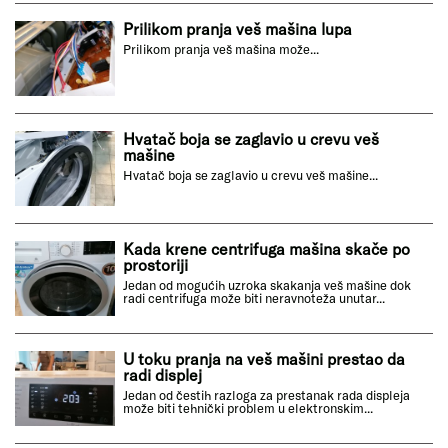
Prilikom pranja veš mašina lupa
Prilikom pranja veš mašina može...
Hvatač boja se zaglavio u crevu veš
mašine
Hvatač boja se zaglavio u crevu veš mašine...
Kada krene centrifuga mašina skače po
prostoriji
Jedan od mogućih uzroka skakanja veš mašine dok
radi centrifuga može biti neravnoteža unutar...
U toku pranja na veš mašini prestao da
radi displej
Jedan od čestih razloga za prestanak rada displeja
može biti tehnički problem u elektronskim...