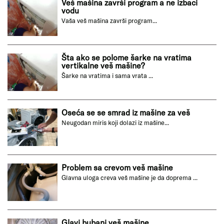
Veš mašina završi program a ne izbaci
vodu
Vaša veš mašina završi program...
Šta ako se polome šarke na vratima
vertikalne veš mašine?
Šarke na vratima i sama vrata ...
Oseća se se smrad iz mašine za veš
Neugodan miris koji dolazi iz mašine...
Problem sa crevom veš mašine
Glavna uloga creva veš mašine je da doprema ...
Glavi bubanj veš mašine