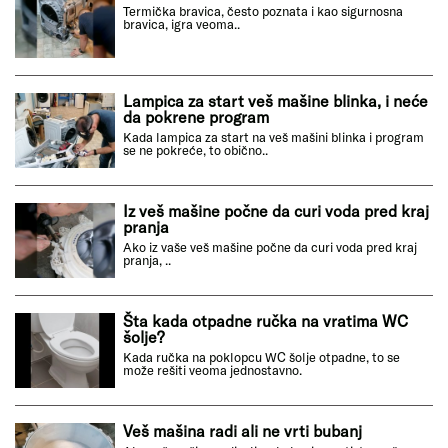
Termička bravica, često poznata i kao sigurnosna
bravica, igra veoma..
Lampica za start veš mašine blinka, i neće
da pokrene program
Kada lampica za start na veš mašini blinka i program
se ne pokreće, to obično..
Iz veš mašine počne da curi voda pred kraj
pranja
Ako iz vaše veš mašine počne da curi voda pred kraj
pranja, ..
Šta kada otpadne ručka na vratima WC
šolje?
Kada ručka na poklopcu WC šolje otpadne, to se
može rešiti veoma jednostavno.
Veš mašina radi ali ne vrti bubanj