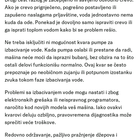
Ako je crevo prignječeno, pogrešno postavljeno ili
zapušeno naslagama prljavštine, voda jednostavno nema
kuda da ode. Ponekad je dovoljno samo ispraviti crevo ili
ga isprati toplom vodom kako bi se problem rešio.
Ne treba isključiti ni mogućnost kvara pumpe za
izbacivanje vode. Kada pumpa oslabi ili prestane da radi,
mašina neće moći da isprazni bubanj, bez obzira na to što
ostali delovi funkcionišu normalno. Ovaj kvar se često
prepoznaje po neobičnom zujanju ili potpunom izostanku
zvuka tokom faze izbacivanja vode.
Problemi sa izbacivanjem vode mogu nastati i zbog
elektronskih grešaka ili neispravnog programatora,
naročito kod novijih modela veš mašina. Iako ovakvi
kvarovi deluju ozbiljno, pravovremena dijagnostika može
sprečiti veće troškove.
Redovno održavanje, pažljivo pražnjenje džepova i