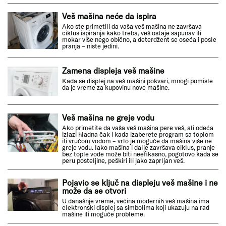
Veš mašina neće da ispira
Ako ste primetili da vaša veš mašina ne završava
ciklus ispiranja kako treba, veš ostaje sapunav ili
mokar više nego obično, a deterdžent se oseća i posle
pranja – niste jedini.
Zamena displeja veš mašine
Kada se displej na veš mašini pokvari, mnogi pomisle
da je vreme za kupovinu nove mašine.
Veš mašina ne greje vodu
Ako primetite da vaša veš mašina pere veš, ali odeća
izlazi hladna čak i kada izaberete program sa toplom
ili vrućom vodom – vrlo je moguće da mašina više ne
greje vodu. Iako mašina i dalje završava ciklus, pranje
bez tople vode može biti neefikasno, pogotovo kada se
peru posteljine, peškiri ili jako zaprljan veš.
Pojavio se ključ na displeju veš mašine i ne
može da se otvori
U današnje vreme, većina modernih veš mašina ima
elektronski displej sa simbolima koji ukazuju na rad
mašine ili moguće probleme.