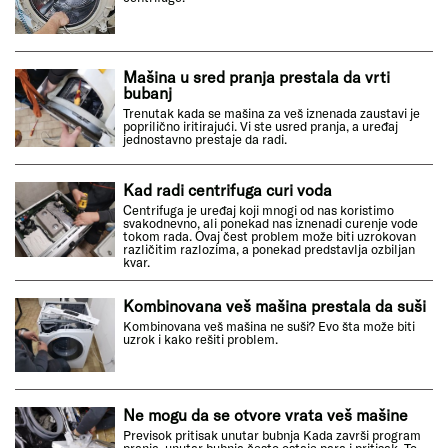
Mašina u sred pranja prestala da vrti
bubanj
Trenutak kada se mašina za veš iznenada zaustavi je
poprilično iritirajući. Vi ste usred pranja, a uređaj
jednostavno prestaje da radi.
Kad radi centrifuga curi voda
Centrifuga je uređaj koji mnogi od nas koristimo
svakodnevno, ali ponekad nas iznenadi curenje vode
tokom rada. Ovaj čest problem može biti uzrokovan
različitim razlozima, a ponekad predstavlja ozbiljan
kvar.
Kombinovana veš mašina prestala da suši
Kombinovana veš mašina ne suši? Evo šta može biti
uzrok i kako rešiti problem.
Ne mogu da se otvore vrata veš mašine
Previsok pritisak unutar bubnja Kada završi program
pranja, unutar bubnja često ostaje para i pritisak. To