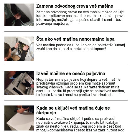
Zamena odvodnog creva veš mašine
Zamena odvodnog creva na veš mašini možda deluje
kao komplikovan posao, ali uz malo strpljenja i prave
informacije, možete ga uspešno obaviti i sami – bez
pozivanja majstora.
Šta ako veš mašina nenormalno lupa
Veš mašina počne da lupa kao da će poleteti? Bubanj
zvuči kao da se bori s metalnim oklopom?
Iz veš mašine se oseća paljevina
Neprijatan miris paljevine koji dopire iz veš mašine
predstavlja ozbiljan problem koji može zabrinuti
svakog vlasnika. Kada se taj karakterističan miris
oseti u kupatilu ili prostoriji gde se nalazi veš mašina,
to često izaziva trenutnu paniku i zabrinutost.
Kada se uključi veš mašina čuje se
škripanje
Kada se veš mašina uključi i počne da proizvodi
neprijatne zvukove škripanja, to može biti ozbiljan
znak da nešto nije u redu. Ovaj problem je čest kod
mnogih domaćinstava i često izaziva zabrinutost kod