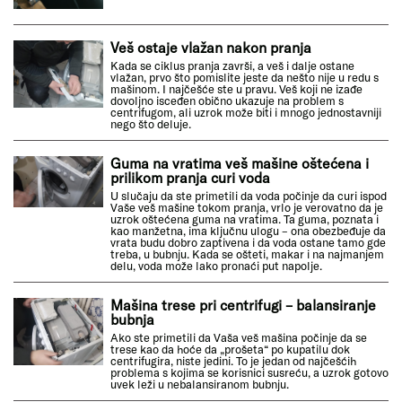
Veš ostaje vlažan nakon pranja
Kada se ciklus pranja završi, a veš i dalje ostane
vlažan, prvo što pomislite jeste da nešto nije u redu s
mašinom. I najčešće ste u pravu. Veš koji ne izađe
dovoljno isceđen obično ukazuje na problem s
centrifugom, ali uzrok može biti i mnogo jednostavniji
nego što deluje.
Guma na vratima veš mašine oštećena i
prilikom pranja curi voda
U slučaju da ste primetili da voda počinje da curi ispod
Vaše veš mašine tokom pranja, vrlo je verovatno da je
uzrok oštećena guma na vratima. Ta guma, poznata i
kao manžetna, ima ključnu ulogu – ona obezbeđuje da
vrata budu dobro zaptivena i da voda ostane tamo gde
treba, u bubnju. Kada se ošteti, makar i na najmanjem
delu, voda može lako pronaći put napolje.
Mašina trese pri centrifugi – balansiranje
bubnja
Ako ste primetili da Vaša veš mašina počinje da se
trese kao da hoće da „prošeta“ po kupatilu dok
centrifugira, niste jedini. To je jedan od najčešćih
problema s kojima se korisnici susreću, a uzrok gotovo
uvek leži u nebalansiranom bubnju.