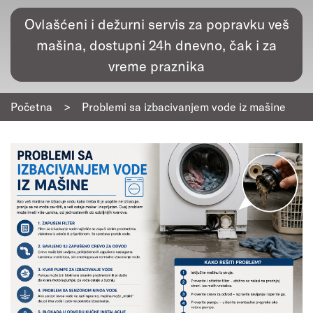
Ovlašćeni i dežurni servis za popravku veš
mašina, dostupni 24h dnevno, čak i za
vreme praznika
Početna
>
Problemi sa izbacivanjem vode iz mašine