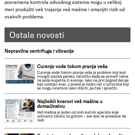
povremena kontrola odvodnog sistema mogu u velikoj
meri produžiti vek trajanja veš mašine i smanjiti rizik od
ovakvih problema.
Ostale novosti
Nepravilna centrifuga i vibracije
Curenje vode tokom pranja veša
Curenje vode tokom pranja veša je problem koji kod
mnogih izaziva paniku, naročito kada se primeti lokva
na podu kupatila ili kuhinje. Iako na prvi pogled deluje
kao ozbiljan kvar, u praksi je često reč o uzrocima koji
se mogu relativno lako otkriti, pa čak i sprečiti.
Najčešći kvarovi veš mašina u
domaćinstvu
Veš mašina je jedan od onih kućnih aparata koje
uzimamo zdravo za gotovo – sve dok ne prestane da
radi.