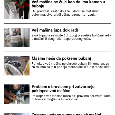
Veš mašina se čuje kao da ima kamen u
bubnju
Ovi predmeti često dolaze u dodir sa metalnim
delovima, stvarajući oštar, rezonantan zvuk.
Veš mašina lupa dok radi
Zvuk lupanja se može čuti zbog prevelike količine veša
u mašini ili zbog loše raspoređenog veša.
Mašina neće da pokrene bubanj
Ponekad veš mašina ne okreće bubanj ili nema snage
za to, možda je u pitanju mehanički ili elektronski kvar.
Problem s bravicom pri zatvaranju
poklopca veš mašine
Poklopac veš mašine mora biti pravilno poravnat kako
bi bravica mogla da funkcioniše.
Zamena vodene pumpe na veš mašini