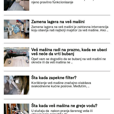
njeno pravilno funkcionisanje
Zamena lagera na veš mašini
Zamena lagera na veš mašini je zahtevna intervencija
koju obavlja naš najbolji majstor za veš mašine. Ako ..
Veš mašina radi na prazno, kada se ubaci
veš neće da vrti bubanj
Opet vam se dogodilo da se bubanj na veš mašini ne
okreće ili da veš mašina ne ..
Šta kada zapekne filter?
Korišćenje veš mašine značajno olakšava
svakodnevne kućne poslove. Međutim, ..
Šta kada veš mašina ne greje vodu?
U slučaju da nakon pranja šarenog veša ili
otkuvavanja primetite da ..