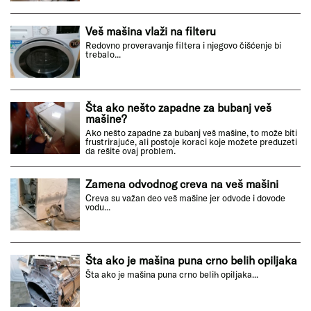
Veš mašina vlaži na filteru
Redovno proveravanje filtera i njegovo čišćenje bi
trebalo...
Šta ako nešto zapadne za bubanj veš
mašine?
Ako nešto zapadne za bubanj veš mašine, to može biti
frustrirajuće, ali postoje koraci koje možete preduzeti
da rešite ovaj problem.
Zamena odvodnog creva na veš mašini
Creva su važan deo veš mašine jer odvode i dovode
vodu...
Šta ako je mašina puna crno belih opiljaka
Šta ako je mašina puna crno belih opiljaka...