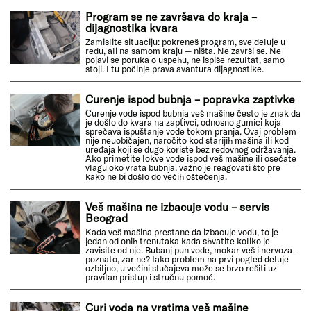
Program se ne završava do kraja –
dijagnostika kvara
Zamislite situaciju: pokreneš program, sve deluje u
redu, ali na samom kraju — ništa. Ne završi se. Ne
pojavi se poruka o uspehu, ne ispiše rezultat, samo
stoji. I tu počinje prava avantura dijagnostike.
Curenje ispod bubnja – popravka zaptivke
Curenje vode ispod bubnja veš mašine često je znak da
je došlo do kvara na zaptivci, odnosno gumici koja
sprečava ispuštanje vode tokom pranja. Ovaj problem
nije neuobičajen, naročito kod starijih mašina ili kod
uređaja koji se dugo koriste bez redovnog održavanja.
Ako primetite lokve vode ispod veš mašine ili osećate
vlagu oko vrata bubnja, važno je reagovati što pre
kako ne bi došlo do većih oštećenja.
Veš mašina ne izbacuje vodu – servis
Beograd
Kada veš mašina prestane da izbacuje vodu, to je
jedan od onih trenutaka kada shvatite koliko je
zavisite od nje. Bubanj pun vode, mokar veš i nervoza –
poznato, zar ne? Iako problem na prvi pogled deluje
ozbiljno, u većini slučajeva može se brzo rešiti uz
pravilan pristup i stručnu pomoć.
Curi voda na vratima veš mašine