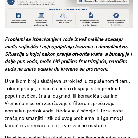
Problemi sa izbacivanjem vode iz veš mašine spadaju
među najčešće i najneprijatnije kvarove u domaćinstvu.
Situacija u kojoj nakon pranja otvorite vrata, a bubanj je i
dalje pun vode, može biti prilično frustrirajuća, naročito
kada ne znate odakle da krenete sa proverom.
U velikom broju slučajeva uzrok leži u zapušenom filteru.
Tokom pranja, u mašinu često dospeju sitni predmeti
poput novčića, šnala, dugmadi ili komadića tkanine.
Vremenom se oni zadržavaju u filteru i sprečavaju
normalan protok vode. Redovno čišćenje filtera može
značajno smanjiti rizik od ovog problema, ali ga mnogi
korisnici zanemaruju dok kvar već ne nastane.
Drugi čest razlog je začepljeno ili savijeno odvodno crevo.