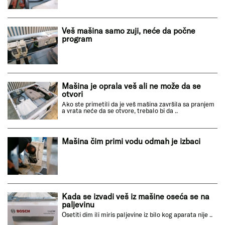
Veš mašina samo zuji, neće da počne
program
Mašina je oprala veš ali ne može da se
otvori
Ako ste primetili da je veš mašina završila sa pranjem
a vrata neće da se otvore, trebalo bi da ..
Mašina čim primi vodu odmah je izbaci
Kada se izvadi veš iz mašine oseća se na
paljevinu
Osetiti dim ili miris paljevine iz bilo kog aparata nije ..