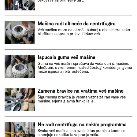
Mašina radi ali neće da centrifugira
Veš mašina mora da okreće bubanj u oba smera kako
bi efikasno oprala prljav i flekav veš.
Ispucala guma veš mašine
Guma na veš mašini sprečava da voda curi iz mašine.
Međutim, s vremenom i usled čestog korišćenja, guma
može ispucati i biti oštećena.
Zamena bravice na vratima veš mašine
Sigurnosna bravica je veoma važna za rad vaše veš
mašine. Njena glavna funkcija je...
Ne radi centrifuga na nekim programima
Svaka veš mašina ima svoj ciklus pranja u kome se
smenjuje nekoliko faza pranja veša.