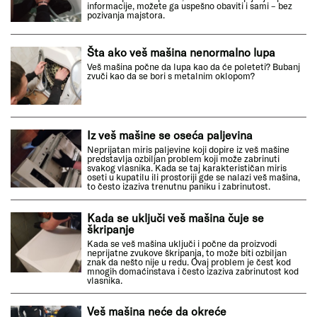
informacije, možete ga uspešno obaviti i sami – bez
pozivanja majstora.
Šta ako veš mašina nenormalno lupa
Veš mašina počne da lupa kao da će poleteti? Bubanj
zvuči kao da se bori s metalnim oklopom?
Iz veš mašine se oseća paljevina
Neprijatan miris paljevine koji dopire iz veš mašine
predstavlja ozbiljan problem koji može zabrinuti
svakog vlasnika. Kada se taj karakterističan miris
oseti u kupatilu ili prostoriji gde se nalazi veš mašina,
to često izaziva trenutnu paniku i zabrinutost.
Kada se uključi veš mašina čuje se
škripanje
Kada se veš mašina uključi i počne da proizvodi
neprijatne zvukove škripanja, to može biti ozbiljan
znak da nešto nije u redu. Ovaj problem je čest kod
mnogih domaćinstava i često izaziva zabrinutost kod
vlasnika.
Veš mašina neće da okreće