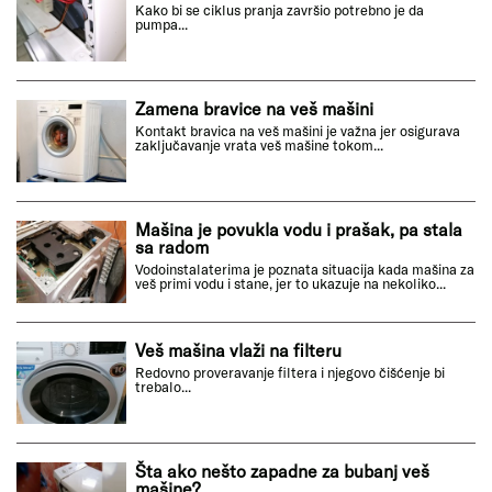
Kako bi se ciklus pranja završio potrebno je da
pumpa...
Zamena bravice na veš mašini
Kontakt bravica na veš mašini je važna jer osigurava
zaključavanje vrata veš mašine tokom...
Mašina je povukla vodu i prašak, pa stala
sa radom
Vodoinstalaterima je poznata situacija kada mašina za
veš primi vodu i stane, jer to ukazuje na nekoliko...
Veš mašina vlaži na filteru
Redovno proveravanje filtera i njegovo čišćenje bi
trebalo...
Šta ako nešto zapadne za bubanj veš
mašine?