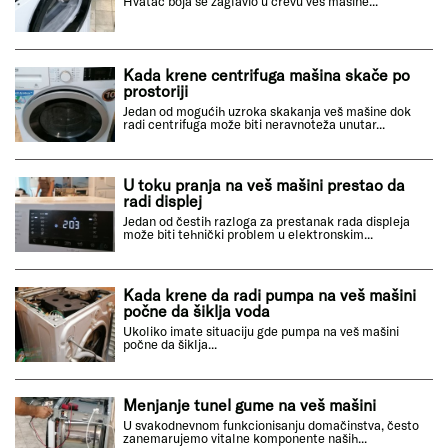
Hvatač boja se zaglavio u crevu veš mašine...
Kada krene centrifuga mašina skače po
prostoriji
Jedan od mogućih uzroka skakanja veš mašine dok
radi centrifuga može biti neravnoteža unutar...
U toku pranja na veš mašini prestao da
radi displej
Jedan od čestih razloga za prestanak rada displeja
može biti tehnički problem u elektronskim...
Kada krene da radi pumpa na veš mašini
počne da šiklja voda
Ukoliko imate situaciju gde pumpa na veš mašini
počne da šiklja...
Menjanje tunel gume na veš mašini
U svakodnevnom funkcionisanju domačinstva, često
zanemarujemo vitalne komponente naših...