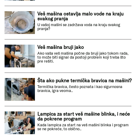
Veš mašina ostavlja malo vode na kraju
svakog pranja
U vašoj mašini se zadržava voda na kraju svakog
pranja?
Veš mašina bruji jako
Ako vaša veš mašina počne da bruji jako tokom rada,
to može biti signal da postoji problem koji treba što
pre rešiti.
Šta ako pukne termička bravica na mašini?
Termička bravica, često poznata i kao sigurnosna
bravica, igra veoma..
Lampica za start veš mašine blinka, i neće
da pokrene program
Kada lampica za start na veš mašini blinka i program
se ne pokreće, to obično..