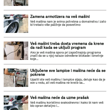
Zamena armotizera na veš mašini
Veš mašina nam je svima potrebna u domainstvu i zato
bi trebalo više pažžnje da posvetimo
Veš mašini treba dosta vremena da krene
da radi kada se uključi program
Ako je veš mašina spora pri započinajnju programa
znači da se u njoj nalaze određene blokade i smetnje
koje...
Uključene sve lampice i mašina neće da se
pokrene
Upalili ste veš mašinu i lampice sijaju, deluje kao da je
sve u redu, ali veš mašina ne kreće sa...
Veš mašina neće da uzme prašak
Veš mašinu koristimo svakodnevno i kako bi nam veš
bio opran detaljno i...