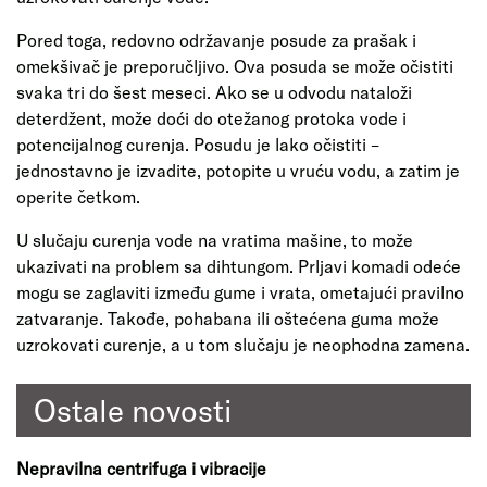
Pored toga, redovno održavanje posude za prašak i
omekšivač je preporučljivo. Ova posuda se može očistiti
svaka tri do šest meseci. Ako se u odvodu nataloži
deterdžent, može doći do otežanog protoka vode i
potencijalnog curenja. Posudu je lako očistiti –
jednostavno je izvadite, potopite u vruću vodu, a zatim je
operite četkom.
U slučaju curenja vode na vratima mašine, to može
ukazivati na problem sa dihtungom. Prljavi komadi odeće
mogu se zaglaviti između gume i vrata, ometajući pravilno
zatvaranje. Takođe, pohabana ili oštećena guma može
uzrokovati curenje, a u tom slučaju je neophodna zamena.
Ostale novosti
Nepravilna centrifuga i vibracije