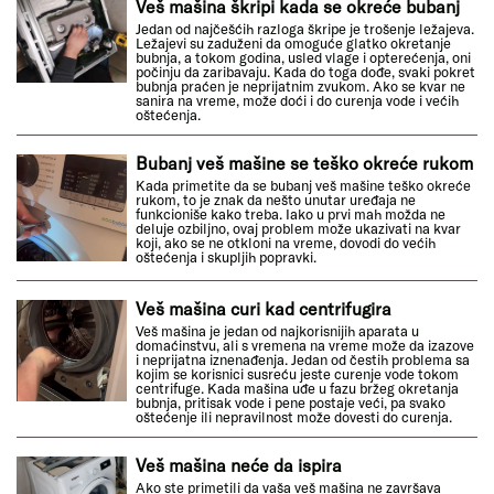
Veš mašina škripi kada se okreće bubanj
Jedan od najčešćih razloga škripe je trošenje ležajeva.
Ležajevi su zaduženi da omoguće glatko okretanje
bubnja, a tokom godina, usled vlage i opterećenja, oni
počinju da zaribavaju. Kada do toga dođe, svaki pokret
bubnja praćen je neprijatnim zvukom. Ako se kvar ne
sanira na vreme, može doći i do curenja vode i većih
oštećenja.
Bubanj veš mašine se teško okreće rukom
Kada primetite da se bubanj veš mašine teško okreće
rukom, to je znak da nešto unutar uređaja ne
funkcioniše kako treba. Iako u prvi mah možda ne
deluje ozbiljno, ovaj problem može ukazivati na kvar
koji, ako se ne otkloni na vreme, dovodi do većih
oštećenja i skupljih popravki.
Veš mašina curi kad centrifugira
Veš mašina je jedan od najkorisnijih aparata u
domaćinstvu, ali s vremena na vreme može da izazove
i neprijatna iznenađenja. Jedan od čestih problema sa
kojim se korisnici susreću jeste curenje vode tokom
centrifuge. Kada mašina uđe u fazu bržeg okretanja
bubnja, pritisak vode i pene postaje veći, pa svako
oštećenje ili nepravilnost može dovesti do curenja.
Veš mašina neće da ispira
Ako ste primetili da vaša veš mašina ne završava