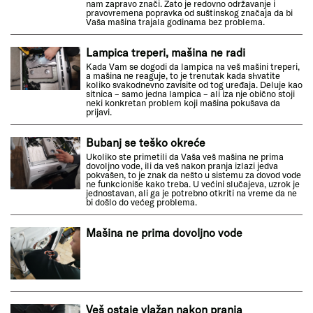
nam zapravo znači. Zato je redovno održavanje i
pravovremena popravka od suštinskog značaja da bi
Vaša mašina trajala godinama bez problema.
Lampica treperi, mašina ne radi
Kada Vam se dogodi da lampica na veš mašini treperi,
a mašina ne reaguje, to je trenutak kada shvatite
koliko svakodnevno zavisite od tog uređaja. Deluje kao
sitnica – samo jedna lampica – ali iza nje obično stoji
neki konkretan problem koji mašina pokušava da
prijavi.
Bubanj se teško okreće
Ukoliko ste primetili da Vaša veš mašina ne prima
dovoljno vode, ili da veš nakon pranja izlazi jedva
pokvašen, to je znak da nešto u sistemu za dovod vode
ne funkcioniše kako treba. U većini slučajeva, uzrok je
jednostavan, ali ga je potrebno otkriti na vreme da ne
bi došlo do većeg problema.
Mašina ne prima dovoljno vode
Veš ostaje vlažan nakon pranja