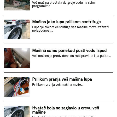
Veš mašina prestala da greje vodu na svim
programima
Mašina jako lupa prilikom centrifuge
Lupanje tokom centrifuge veš mašine može izazvati
nelagodnost...
Mašina samo ponekad pusti vodu ispod
Veš mašina je predviđena da radi pravilno i da pušta...
Prilikom pranja veš mašina lupa
Prilikom pranja veš mašina može...
Hvatač boja se zaglavio u crevu veš
mašine