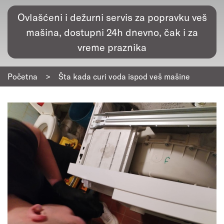
Ovlašćeni i dežurni servis za popravku veš
mašina, dostupni 24h dnevno, čak i za
vreme praznika
Početna
>
Šta kada curi voda ispod veš mašine