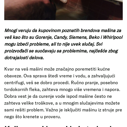
Mnogi veruju da kupovinom poznatih brendova mašina za
veš kao što su Gorenje, Candy, Siemens, Beko i Whirlpool
mogu izbeći probleme, ali to nije uvek slučaj. Svi
proizvođači se suočavaju sa problemima, najčešće zbog
dotrajalosti delova.
Kvar na veš mašini može značajno poremetiti kućne
obaveze. Ova sprava štedi vreme i vodu, a zahvaljujući
centrifugi, veš se dobro procedi. Ručno pranje, posebno
tvrdokornih fleka, zahteva mnogo više vremena i napora.
Dobra vest je da curenje vode ispod mašine često ne
zahteva velike troškove, a u mnogim slučajevima možete
sami rešiti problem. Važno je isključiti mašinu iz struje pre
nego što krenete u proveru.