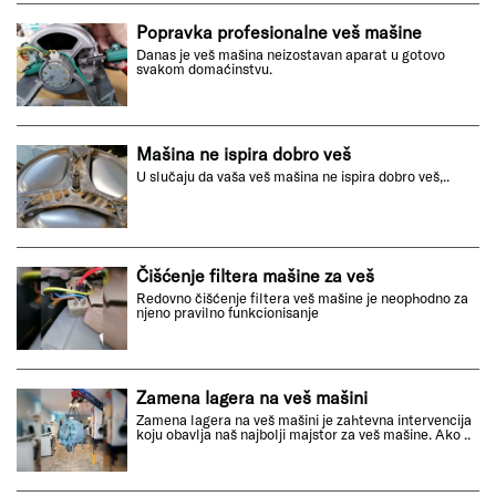
Popravka profesionalne veš mašine
Danas je veš mašina neizostavan aparat u gotovo
svakom domaćinstvu.
Mašina ne ispira dobro veš
U slučaju da vaša veš mašina ne ispira dobro veš,..
Čišćenje filtera mašine za veš
Redovno čišćenje filtera veš mašine je neophodno za
njeno pravilno funkcionisanje
Zamena lagera na veš mašini
Zamena lagera na veš mašini je zahtevna intervencija
koju obavlja naš najbolji majstor za veš mašine. Ako ..