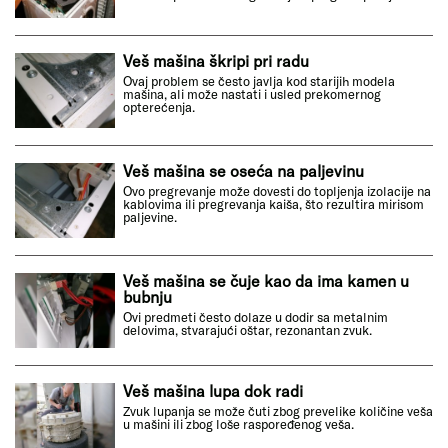
Veš mašina škripi pri radu
Ovaj problem se često javlja kod starijih modela
mašina, ali može nastati i usled prekomernog
opterećenja.
Veš mašina se oseća na paljevinu
Ovo pregrevanje može dovesti do topljenja izolacije na
kablovima ili pregrevanja kaiša, što rezultira mirisom
paljevine.
Veš mašina se čuje kao da ima kamen u
bubnju
Ovi predmeti često dolaze u dodir sa metalnim
delovima, stvarajući oštar, rezonantan zvuk.
Veš mašina lupa dok radi
Zvuk lupanja se može čuti zbog prevelike količine veša
u mašini ili zbog loše raspoređenog veša.