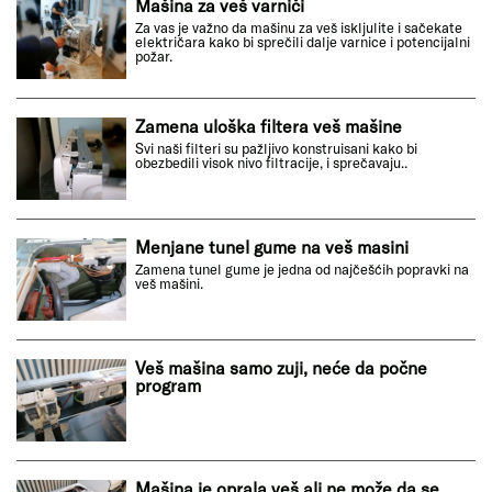
Mašina za veš varniči
Za vas je važno da mašinu za veš iskljulite i sačekate
električara kako bi sprečili dalje varnice i potencijalni
požar.
Zamena uloška filtera veš mašine
Svi naši filteri su pažljivo konstruisani kako bi
obezbedili visok nivo filtracije, i sprečavaju..
Menjane tunel gume na veš masini
Zamena tunel gume je jedna od najčešćih popravki na
veš mašini.
Veš mašina samo zuji, neće da počne
program
Mašina je oprala veš ali ne može da se