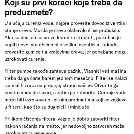
Koji su prvi koraci koje treba da
preduzmete?
U slučaju curenja vode, najpre proverite dovod iz ventila i
stanje creva. Možda je crevo olabavilo ili se probušilo.
Ako se desi da se crevo korodira ili ošteti, potrebno je
kupiti novo, što obično nije velika investicija. Takođe,
proverite gumice na krajevima creva, jer pohabane mogu
uzrokovati curenje.
Filter pumpe takođe zahteva pažnju. Vlasnici veš mašina
treba da ga čiste barem jednom mesečno. Filter se nalazi
iza malih vrata na prednjoj strani mašine. Otvorite ga,
pustite vodu da iscuri, a zatim ga zatvorite. Curenje vode
može biti uzrokovano i sitnim predmetima koji se zaglave
u filteru, kao što su dugmići ili mindjuše.
Prilikom čišćenja filtera, važno je dobro zatvoriti filter
nakon vraćanja na mesto, jer nedovoljno zatvoren može
uzrokovati curenje vode.