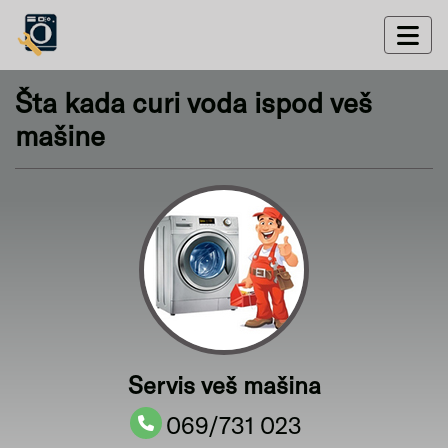
Šta kada curi voda ispod veš
mašine
Servis veš mašina
069/731 023