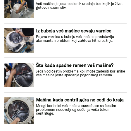
Veš mašina je jedan od onih uređaja bez kojih je život
gotovo nezamisliv.
Iz bubnja veš mašine sevaju varnice
Pojava varnica u bubnju veš mašine predstavlja
alarmantan problem koji zahteva hitnu pažnju.
Šta kada spadne remen veš mašine?
Jedan od čestih problema koji može zadesiti korisnike
veš mašine jeste spadanje pogonskog remena.
Mašina kada centrifugira ne cedi do kraja
Mnogi korisnici veš mašina susreću se sa čestim
problemom nedovoljnog ceđenja veša tokom
centrifuge.