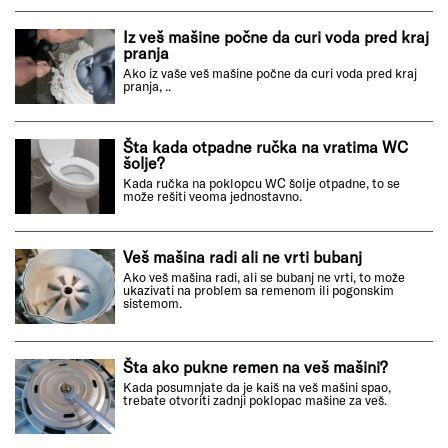
Iz veš mašine počne da curi voda pred kraj
pranja
Ako iz vaše veš mašine počne da curi voda pred kraj
pranja, ..
Šta kada otpadne ručka na vratima WC
šolje?
Kada ručka na poklopcu WC šolje otpadne, to se
može rešiti veoma jednostavno.
Veš mašina radi ali ne vrti bubanj
Ako veš mašina radi, ali se bubanj ne vrti, to može
ukazivati na problem sa remenom ili pogonskim
sistemom.
Šta ako pukne remen na veš mašini?
Kada posumnjate da je kaiš na veš mašini spao,
trebate otvoriti zadnji poklopac mašine za veš.