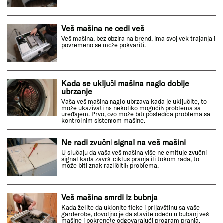
Veš mašina ne cedi veš
Veš mašina, bez obzira na brend, ima svoj vek trajanja i
povremeno se može pokvariti.
Kada se uključi mašina naglo dobije
ubrzanje
Vaša veš mašina naglo ubrzava kada je uključite, to
može ukazivati na nekoliko mogućih problema sa
uređajem. Prvo, ovo može biti posledica problema sa
kontrolnim sistemom mašine.
Ne radi zvučni signal na veš mašini
U slučaju da vaša veš mašina više ne emituje zvučni
signal kada završi ciklus pranja ili tokom rada, to
može biti znak različitih problema.
Veš mašina smrdi iz bubnja
Kada želite da uklonite fleke i prljavštinu sa vaše
garderobe, dovoljno je da stavite odeću u bubanj veš
mašine i pokrenete odgovarajući program pranja.