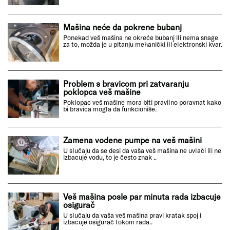
Mašina neće da pokrene bubanj
Ponekad veš mašina ne okreće bubanj ili nema snage
za to, možda je u pitanju mehanički ili elektronski kvar.
Problem s bravicom pri zatvaranju
poklopca veš mašine
Poklopac veš mašine mora biti pravilno poravnat kako
bi bravica mogla da funkcioniše.
Zamena vodene pumpe na veš mašini
U slučaju da se desi da vaša veš mašina ne uvlači ili ne
izbacuje vodu, to je često znak ..
Veš mašina posle par minuta rada izbacuje
osigurač
U slučaju da vaša veš mašina pravi kratak spoj i
izbacuje osigurač tokom rada..