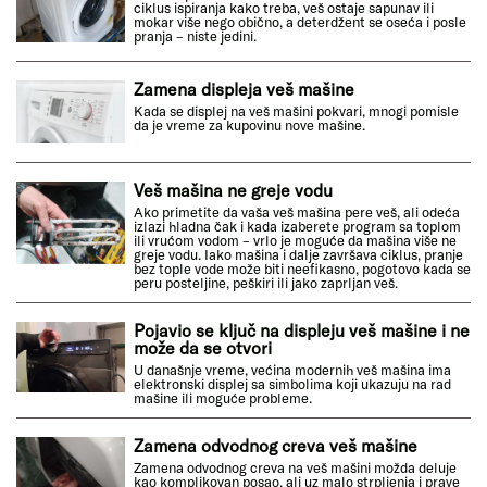
ciklus ispiranja kako treba, veš ostaje sapunav ili
mokar više nego obično, a deterdžent se oseća i posle
pranja – niste jedini.
Zamena displeja veš mašine
Kada se displej na veš mašini pokvari, mnogi pomisle
da je vreme za kupovinu nove mašine.
Veš mašina ne greje vodu
Ako primetite da vaša veš mašina pere veš, ali odeća
izlazi hladna čak i kada izaberete program sa toplom
ili vrućom vodom – vrlo je moguće da mašina više ne
greje vodu. Iako mašina i dalje završava ciklus, pranje
bez tople vode može biti neefikasno, pogotovo kada se
peru posteljine, peškiri ili jako zaprljan veš.
Pojavio se ključ na displeju veš mašine i ne
može da se otvori
U današnje vreme, većina modernih veš mašina ima
elektronski displej sa simbolima koji ukazuju na rad
mašine ili moguće probleme.
Zamena odvodnog creva veš mašine
Zamena odvodnog creva na veš mašini možda deluje
kao komplikovan posao, ali uz malo strpljenja i prave