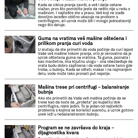
Kada se ciklus pranja završi, a veš i dalje ostane
vlažan, prvo što pomislite jeste da nešto nije u redu s
mašinom. I najčešće ste u pravu. Veš koji ne izađe
dovoljno isceđen obično ukazuje na problem s
centrifugom, ali uzrok može biti i mnogo jednostavniji
nego što deluje.
Guma na vratima veš mašine oštećena i
prilikom pranja curi voda
U slučaju da ste primetili da voda počinje da curi ispod
Vaše veš mašine tokom pranja, vrlo je verovatno da je
uzrok oštećena guma na vratima. Ta guma, poznata i
kao manžetna, ima ključnu ulogu – ona obezbeđuje da
vrata budu dobro zaptivena i da voda ostane tamo gde
treba, u bubnju. Kada se ošteti, makar i na najmanjem
delu, voda može lako pronaći put napolje.
Mašina trese pri centrifugi – balansiranje
bubnja
Ako ste primetili da Vaša veš mašina počinje da se
trese kao da hoće da „prošeta“ po kupatilu dok
centrifugira, niste jedini. To je jedan od najčešćih
problema s kojima se korisnici susreću, a uzrok gotovo
uvek leži u nebalansiranom bubnju.
Program se ne završava do kraja –
dijagnostika kvara