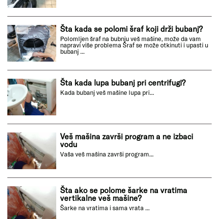
Šta kada se polomi šraf koji drži bubanj?
Polomljen šraf na bubnju veš mašine, može da vam
napravi više problema Šraf se može otkinuti i upasti u
bubanj ...
Šta kada lupa bubanj pri centrifugi?
Kada bubanj veš mašine lupa pri...
Veš mašina završi program a ne izbaci
vodu
Vaša veš mašina završi program...
Šta ako se polome šarke na vratima
vertikalne veš mašine?
Šarke na vratima i sama vrata ...