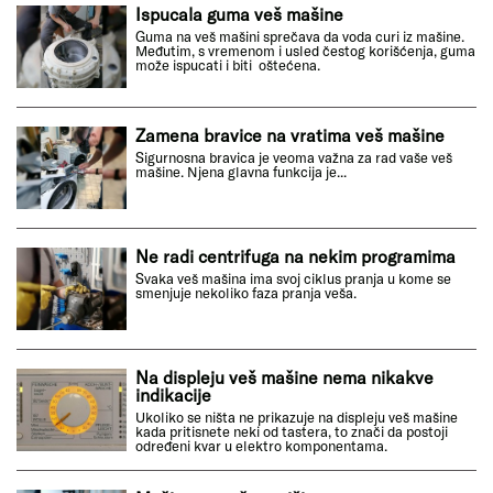
Ispucala guma veš mašine
Guma na veš mašini sprečava da voda curi iz mašine.
Međutim, s vremenom i usled čestog korišćenja, guma
može ispucati i biti oštećena.
Zamena bravice na vratima veš mašine
Sigurnosna bravica je veoma važna za rad vaše veš
mašine. Njena glavna funkcija je...
Ne radi centrifuga na nekim programima
Svaka veš mašina ima svoj ciklus pranja u kome se
smenjuje nekoliko faza pranja veša.
Na displeju veš mašine nema nikakve
indikacije
Ukoliko se ništa ne prikazuje na displeju veš mašine
kada pritisnete neki od tastera, to znači da postoji
određeni kvar u elektro komponentama.