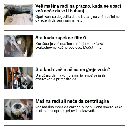
Veš mašina radi na prazno, kada se ubaci
veš neće da vrti bubanj
Opet vam se dogodilo da se bubanj na veš mašini ne
okreće ili da veš mašina ne ..
Šta kada zapekne filter?
Korišćenje veš mašine značajno olakšava
svakodnevne kućne poslove. Međutim, ..
Šta kada veš mašina ne greje vodu?
U slučaju da nakon pranja šarenog veša ili
otkuvavanja primetite da ..
Mašina radi ali neće da centrifugira
Veš mašina mora da okreće bubanj u oba smera kako
bi efikasno oprala prljav i flekav veš.