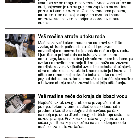
kvar ako se ne reaguje na vreme. Kada voda krene da
curi, najčešće je uzrok gumena zaptivka na vratima,
poznata i kao manžetna. Ona s vremenom popuca,
ukruti se ili se na njoj nakupe prljavština i ostaci
deterdženta, pa više ne prijanja dobro uz staklo
bubnja.
Veš mašina struže u toku rada
Mašina za veš tokom rada ume da pravi različite
zvuke, ali kada počne da struže ili proizvodi
neuobičajene tonove, to je znak da nešto nije u redu.
Ljudi često primete da se buka javlja prilikom
centrifuge, kada se bubanj okreće velikom brzinom, pa
svako nepravilno kretanje ili trenje može da izazove
neprijatan zvuk. Najčešći uzroci su pohabani ležajevi,
strano telo koje je zalutalo između bubnja i kazana ili
oštećen remen koji pokreće bubanj. Iako na prvi
pogled deluje bezazleno, produženo korišćenje mašine
u takvom stanju može izazvati ozbiljnija oštećenja.
Veš mašina neće do kraja da izbaci vodu
Najčešći uzrok ovog problema je zapušen filter
pumpe. Tokom vremena, dlačice sa odeće, sitni
predmeti kao što su dugmad ili novčići, pa čak i
nakupljanje deterdženta mogu da blokiraju sistem za
odvodnjavanje. Prvi korak u rešavanju je provera i
čišćenje filtera koji se obično nalazi u donjem delu
mašine, iza male vratašca.