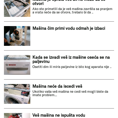
otvori
Ako ste primetili da je veš mašina završila sa pranjem
a vrata neće da se otvore, trebalo bi da ..
Mašina čim primi vodu odmah je izbaci
Kada se izvadi veš iz mašine oseća se na
paljevinu
Osetiti dim ili miris paljevine iz bilo kog aparata nije ..
Mašina neće da iscedi veš
Ukoliko vaša veš mašina ne cedi veš mogli biste da
imate problem...
Veš mašina ne ispušta vodu