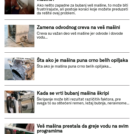
Ako nešto zapadne za bubanj veš mašine, to može biti
frustrirajuće, ali postoje koraci koje možete preduzeti
da rešite ovaj problem.
Zamena odvodnog creva na veš mašini
Creva su važan deo veš mašine jer odvode i dovode
vodu...
Šta ako je mašina puna crno belih opiljaka
Šta ako je mašina puna crno belih opiljaka...
Kada se vrti bubanj mašina škripi
Škripanje može biti rezultat različitih faktora, pre
svega to su oštećeni remen, ležaj bubnja, neravnome...
Veš mašina prestala da greje vodu na svim
programima