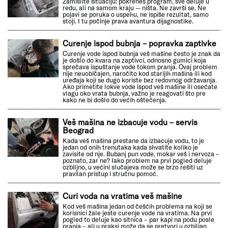
Zamislite situaciju: pokreneš program, sve deluje u
redu, ali na samom kraju — ništa. Ne završi se. Ne
pojavi se poruka o uspehu, ne ispiše rezultat, samo
stoji. I tu počinje prava avantura dijagnostike.
Curenje ispod bubnja – popravka zaptivke
Curenje vode ispod bubnja veš mašine često je znak da
je došlo do kvara na zaptivci, odnosno gumici koja
sprečava ispuštanje vode tokom pranja. Ovaj problem
nije neuobičajen, naročito kod starijih mašina ili kod
uređaja koji se dugo koriste bez redovnog održavanja.
Ako primetite lokve vode ispod veš mašine ili osećate
vlagu oko vrata bubnja, važno je reagovati što pre
kako ne bi došlo do većih oštećenja.
Veš mašina ne izbacuje vodu – servis
Beograd
Kada veš mašina prestane da izbacuje vodu, to je
jedan od onih trenutaka kada shvatite koliko je
zavisite od nje. Bubanj pun vode, mokar veš i nervoza –
poznato, zar ne? Iako problem na prvi pogled deluje
ozbiljno, u većini slučajeva može se brzo rešiti uz
pravilan pristup i stručnu pomoć.
Curi voda na vratima veš mašine
Kod veš mašina jedan od češćih problema na koji se
korisnici žale jeste curenje vode na vratima. Na prvi
pogled to deluje kao sitnica – par kapi na podu posle
pranja – ali u praksi može da se pretvori u ozbiljan