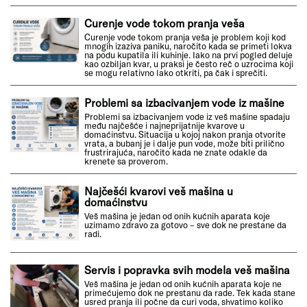
Curenje vode tokom pranja veša
Curenje vode tokom pranja veša je problem koji kod
mnogih izaziva paniku, naročito kada se primeti lokva
na podu kupatila ili kuhinje. Iako na prvi pogled deluje
kao ozbiljan kvar, u praksi je često reč o uzrocima koji
se mogu relativno lako otkriti, pa čak i sprečiti.
Problemi sa izbacivanjem vode iz mašine
Problemi sa izbacivanjem vode iz veš mašine spadaju
među najčešće i najneprijatnije kvarove u
domaćinstvu. Situacija u kojoj nakon pranja otvorite
vrata, a bubanj je i dalje pun vode, može biti prilično
frustrirajuća, naročito kada ne znate odakle da
krenete sa proverom.
Najčešći kvarovi veš mašina u
domaćinstvu
Veš mašina je jedan od onih kućnih aparata koje
uzimamo zdravo za gotovo – sve dok ne prestane da
radi.
Servis i popravka svih modela veš mašina
Veš mašina je jedan od onih kućnih aparata koje ne
primećujemo dok ne prestanu da rade. Tek kada stane
usred pranja ili počne da curi voda, shvatimo koliko