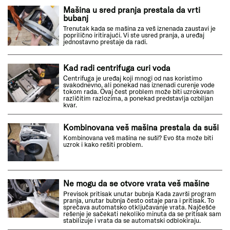
Mašina u sred pranja prestala da vrti
bubanj
Trenutak kada se mašina za veš iznenada zaustavi je
poprilično iritirajući. Vi ste usred pranja, a uređaj
jednostavno prestaje da radi.
Kad radi centrifuga curi voda
Centrifuga je uređaj koji mnogi od nas koristimo
svakodnevno, ali ponekad nas iznenadi curenje vode
tokom rada. Ovaj čest problem može biti uzrokovan
različitim razlozima, a ponekad predstavlja ozbiljan
kvar.
Kombinovana veš mašina prestala da suši
Kombinovana veš mašina ne suši? Evo šta može biti
uzrok i kako rešiti problem.
Ne mogu da se otvore vrata veš mašine
Previsok pritisak unutar bubnja Kada završi program
pranja, unutar bubnja često ostaje para i pritisak. To
sprečava automatsko otključavanje vrata. Najčešće
rešenje je sačekati nekoliko minuta da se pritisak sam
stabilizuje i vrata da se automatski odblokiraju.