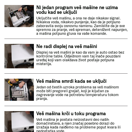
Ni jedan program veš mašine ne uzima
vodu kad se uključi
Uključite veš mašinu, a ona ne daje nikakav signal.
Nikakva voda, nikakvo punjenje, kao da je potpuno
zaboravila svoju osnovnu namenu. Zamislite da je sve
spremno za pranje, veš spreman, deterdžent napunjen,
a mašina potpuno gluva na vaše komande.
Ne radi displej na veš mašini
Displej na veš mašini je kao da vam je auto ostao bez
kontrolne table. Odjednom vam taj inače pouzdani
uređaj koji vam olakšava život postaje potpuna
misterija.
Veš mašina smrdi kada se uključi
Jedan od čestih uzroka problema sa veš mašinom
može biti pregoreli grejač, koji je ključan za
zagrevanje vode na potrebnu temperaturu tokom
pranja.
Veš mašina krči u toku programa
Veš mašina je postala neizostavni deo naših
domaćinstava, a njen značaj posebno dolazi do
izražaja kada naiđemo na probleme poput kvara ili
nedostatka vode.