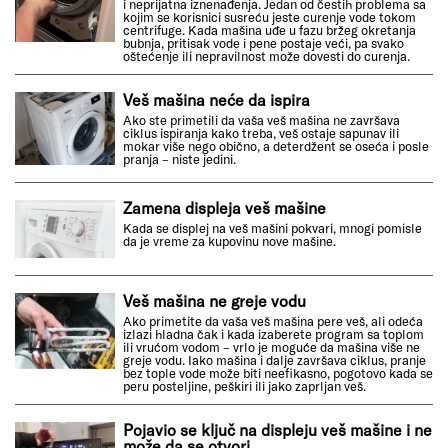
i neprijatna iznenađenja. Jedan od čestih problema sa
kojim se korisnici susreću jeste curenje vode tokom
centrifuge. Kada mašina uđe u fazu bržeg okretanja
bubnja, pritisak vode i pene postaje veći, pa svako
oštećenje ili nepravilnost može dovesti do curenja.
Veš mašina neće da ispira
Ako ste primetili da vaša veš mašina ne završava
ciklus ispiranja kako treba, veš ostaje sapunav ili
mokar više nego obično, a deterdžent se oseća i posle
pranja – niste jedini.
Zamena displeja veš mašine
Kada se displej na veš mašini pokvari, mnogi pomisle
da je vreme za kupovinu nove mašine.
Veš mašina ne greje vodu
Ako primetite da vaša veš mašina pere veš, ali odeća
izlazi hladna čak i kada izaberete program sa toplom
ili vrućom vodom – vrlo je moguće da mašina više ne
greje vodu. Iako mašina i dalje završava ciklus, pranje
bez tople vode može biti neefikasno, pogotovo kada se
peru posteljine, peškiri ili jako zaprljan veš.
Pojavio se ključ na displeju veš mašine i ne
može da se otvori