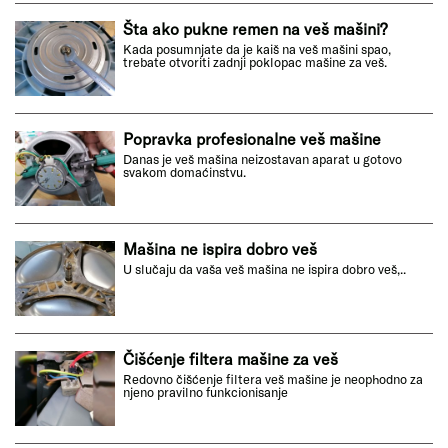
Šta ako pukne remen na veš mašini?
Kada posumnjate da je kaiš na veš mašini spao,
trebate otvoriti zadnji poklopac mašine za veš.
Popravka profesionalne veš mašine
Danas je veš mašina neizostavan aparat u gotovo
svakom domaćinstvu.
Mašina ne ispira dobro veš
U slučaju da vaša veš mašina ne ispira dobro veš,..
Čišćenje filtera mašine za veš
Redovno čišćenje filtera veš mašine je neophodno za
njeno pravilno funkcionisanje