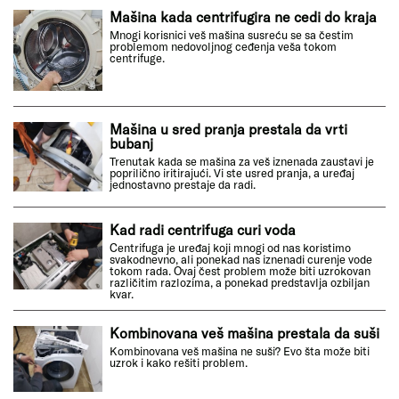
Mašina kada centrifugira ne cedi do kraja
Mnogi korisnici veš mašina susreću se sa čestim
problemom nedovoljnog ceđenja veša tokom
centrifuge.
Mašina u sred pranja prestala da vrti
bubanj
Trenutak kada se mašina za veš iznenada zaustavi je
poprilično iritirajući. Vi ste usred pranja, a uređaj
jednostavno prestaje da radi.
Kad radi centrifuga curi voda
Centrifuga je uređaj koji mnogi od nas koristimo
svakodnevno, ali ponekad nas iznenadi curenje vode
tokom rada. Ovaj čest problem može biti uzrokovan
različitim razlozima, a ponekad predstavlja ozbiljan
kvar.
Kombinovana veš mašina prestala da suši
Kombinovana veš mašina ne suši? Evo šta može biti
uzrok i kako rešiti problem.