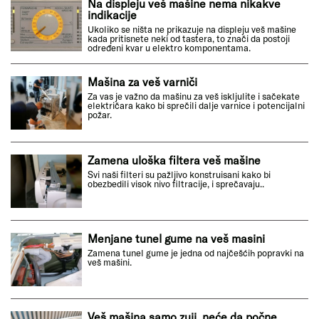
Na displeju veš mašine nema nikakve
indikacije
Ukoliko se ništa ne prikazuje na displeju veš mašine
kada pritisnete neki od tastera, to znači da postoji
određeni kvar u elektro komponentama.
Mašina za veš varniči
Za vas je važno da mašinu za veš iskljulite i sačekate
električara kako bi sprečili dalje varnice i potencijalni
požar.
Zamena uloška filtera veš mašine
Svi naši filteri su pažljivo konstruisani kako bi
obezbedili visok nivo filtracije, i sprečavaju..
Menjane tunel gume na veš masini
Zamena tunel gume je jedna od najčešćih popravki na
veš mašini.
Veš mašina samo zuji, neće da počne