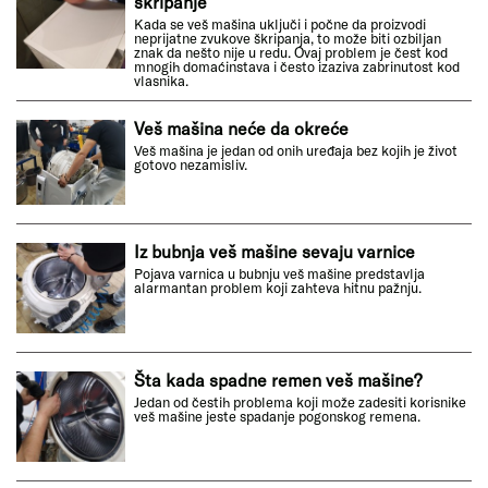
škripanje
Kada se veš mašina uključi i počne da proizvodi
neprijatne zvukove škripanja, to može biti ozbiljan
znak da nešto nije u redu. Ovaj problem je čest kod
mnogih domaćinstava i često izaziva zabrinutost kod
vlasnika.
Veš mašina neće da okreće
Veš mašina je jedan od onih uređaja bez kojih je život
gotovo nezamisliv.
Iz bubnja veš mašine sevaju varnice
Pojava varnica u bubnju veš mašine predstavlja
alarmantan problem koji zahteva hitnu pažnju.
Šta kada spadne remen veš mašine?
Jedan od čestih problema koji može zadesiti korisnike
veš mašine jeste spadanje pogonskog remena.