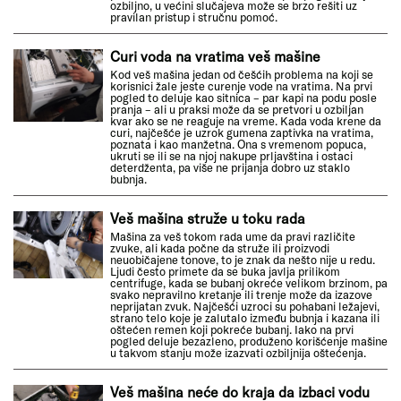
ozbiljno, u većini slučajeva može se brzo rešiti uz
pravilan pristup i stručnu pomoć.
Curi voda na vratima veš mašine
Kod veš mašina jedan od češćih problema na koji se
korisnici žale jeste curenje vode na vratima. Na prvi
pogled to deluje kao sitnica – par kapi na podu posle
pranja – ali u praksi može da se pretvori u ozbiljan
kvar ako se ne reaguje na vreme. Kada voda krene da
curi, najčešće je uzrok gumena zaptivka na vratima,
poznata i kao manžetna. Ona s vremenom popuca,
ukruti se ili se na njoj nakupe prljavština i ostaci
deterdženta, pa više ne prijanja dobro uz staklo
bubnja.
Veš mašina struže u toku rada
Mašina za veš tokom rada ume da pravi različite
zvuke, ali kada počne da struže ili proizvodi
neuobičajene tonove, to je znak da nešto nije u redu.
Ljudi često primete da se buka javlja prilikom
centrifuge, kada se bubanj okreće velikom brzinom, pa
svako nepravilno kretanje ili trenje može da izazove
neprijatan zvuk. Najčešći uzroci su pohabani ležajevi,
strano telo koje je zalutalo između bubnja i kazana ili
oštećen remen koji pokreće bubanj. Iako na prvi
pogled deluje bezazleno, produženo korišćenje mašine
u takvom stanju može izazvati ozbiljnija oštećenja.
Veš mašina neće do kraja da izbaci vodu