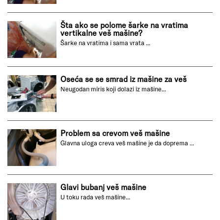
Šta ako se polome šarke na vratima
vertikalne veš mašine?
Šarke na vratima i sama vrata ...
Oseća se se smrad iz mašine za veš
Neugodan miris koji dolazi iz mašine...
Problem sa crevom veš mašine
Glavna uloga creva veš mašine je da doprema ...
Glavi bubanj veš mašine
U toku rada veš mašine...