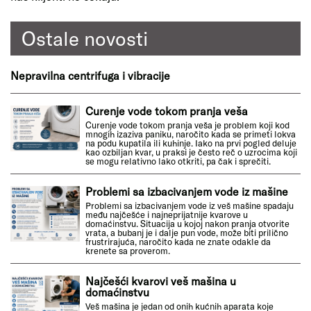
Ostale novosti
Nepravilna centrifuga i vibracije
Curenje vode tokom pranja veša
Curenje vode tokom pranja veša je problem koji kod
mnogih izaziva paniku, naročito kada se primeti lokva
na podu kupatila ili kuhinje. Iako na prvi pogled deluje
kao ozbiljan kvar, u praksi je često reč o uzrocima koji
se mogu relativno lako otkriti, pa čak i sprečiti.
Problemi sa izbacivanjem vode iz mašine
Problemi sa izbacivanjem vode iz veš mašine spadaju
među najčešće i najneprijatnije kvarove u
domaćinstvu. Situacija u kojoj nakon pranja otvorite
vrata, a bubanj je i dalje pun vode, može biti prilično
frustrirajuća, naročito kada ne znate odakle da
krenete sa proverom.
Najčešći kvarovi veš mašina u
domaćinstvu
Veš mašina je jedan od onih kućnih aparata koje