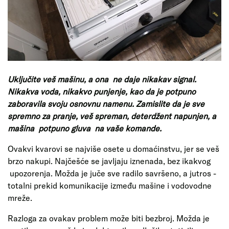
Uključite veš mašinu, a ona ne daje nikakav signal.
Nikakva voda, nikakvo punjenje, kao da je potpuno
zaboravila svoju osnovnu namenu. Zamislite da je sve
spremno za pranje, veš spreman, deterdžent napunjen, a
mašina potpuno gluva na vaše komande.
Ovakvi kvarovi se najviše osete u domaćinstvu, jer se veš
brzo nakupi. Najčešće se javljaju iznenada, bez ikakvog
upozorenja. Možda je juče sve radilo savršeno, a jutros -
totalni prekid komunikacije između mašine i vodovodne
mreže.
Razloga za ovakav problem može biti bezbroj. Možda je