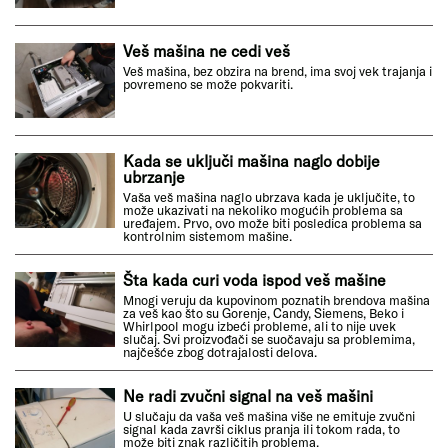
Veš mašina ne cedi veš
Veš mašina, bez obzira na brend, ima svoj vek trajanja i
povremeno se može pokvariti.
Kada se uključi mašina naglo dobije
ubrzanje
Vaša veš mašina naglo ubrzava kada je uključite, to
može ukazivati na nekoliko mogućih problema sa
uređajem. Prvo, ovo može biti posledica problema sa
kontrolnim sistemom mašine.
Šta kada curi voda ispod veš mašine
Mnogi veruju da kupovinom poznatih brendova mašina
za veš kao što su Gorenje, Candy, Siemens, Beko i
Whirlpool mogu izbeći probleme, ali to nije uvek
slučaj. Svi proizvođači se suočavaju sa problemima,
najčešće zbog dotrajalosti delova.
Ne radi zvučni signal na veš mašini
U slučaju da vaša veš mašina više ne emituje zvučni
signal kada završi ciklus pranja ili tokom rada, to
može biti znak različitih problema.