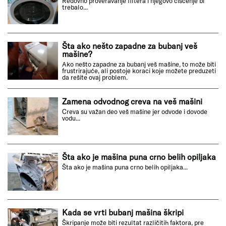
Redovno proveravanje filtera i njegovo čišćenje bi
trebalo...
Šta ako nešto zapadne za bubanj veš
mašine?
Ako nešto zapadne za bubanj veš mašine, to može biti
frustrirajuće, ali postoje koraci koje možete preduzeti
da rešite ovaj problem.
Zamena odvodnog creva na veš mašini
Creva su važan deo veš mašine jer odvode i dovode
vodu...
Šta ako je mašina puna crno belih opiljaka
Šta ako je mašina puna crno belih opiljaka...
Kada se vrti bubanj mašina škripi
Škripanje može biti rezultat različitih faktora, pre