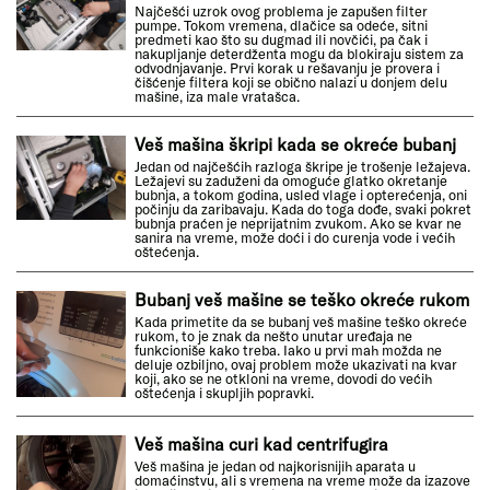
Najčešći uzrok ovog problema je zapušen filter
pumpe. Tokom vremena, dlačice sa odeće, sitni
predmeti kao što su dugmad ili novčići, pa čak i
nakupljanje deterdženta mogu da blokiraju sistem za
odvodnjavanje. Prvi korak u rešavanju je provera i
čišćenje filtera koji se obično nalazi u donjem delu
mašine, iza male vratašca.
Veš mašina škripi kada se okreće bubanj
Jedan od najčešćih razloga škripe je trošenje ležajeva.
Ležajevi su zaduženi da omoguće glatko okretanje
bubnja, a tokom godina, usled vlage i opterećenja, oni
počinju da zaribavaju. Kada do toga dođe, svaki pokret
bubnja praćen je neprijatnim zvukom. Ako se kvar ne
sanira na vreme, može doći i do curenja vode i većih
oštećenja.
Bubanj veš mašine se teško okreće rukom
Kada primetite da se bubanj veš mašine teško okreće
rukom, to je znak da nešto unutar uređaja ne
funkcioniše kako treba. Iako u prvi mah možda ne
deluje ozbiljno, ovaj problem može ukazivati na kvar
koji, ako se ne otkloni na vreme, dovodi do većih
oštećenja i skupljih popravki.
Veš mašina curi kad centrifugira
Veš mašina je jedan od najkorisnijih aparata u
domaćinstvu, ali s vremena na vreme može da izazove