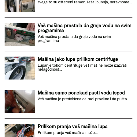
svega to su oštećeni remen, ležaj bubnja, neravnome...
Veš mašina prestala da greje vodu na svim
programima
Veš mašina prestala da greje vodu na svim
programima
Mašina jako lupa prilikom centrifuge
Lupanje tokom centrifuge veš mašine može izazvati
nelagodnost...
Mašina samo ponekad pusti vodu ispod
Veš mašina je predviđena da radi pravilno i da pušta...
Prilikom pranja veš mašina lupa
Prilikom pranja veš mašina može...