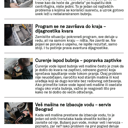
trese kao da hoće da „prošeta“ po kupatilu dok
centrifugira, niste jedini. To je jedan od najčešćih
problema s kojima se korisnici susreću, a uzrok gotovo
uvek leži u nebalansiranom bubnju.
Program se ne završava do kraja –
dijagnostika kvara
Zamislite situaciju: pokreneš program, sve deluje u
redu, ali na samom kraju — ništa. Ne završi se. Ne
pojavi se poruka o uspehu, ne ispiše rezultat, samo
stoji. I tu počinje prava avantura dijagnostike.
Curenje ispod bubnja – popravka zaptivke
Curenje vode ispod bubnja veš mašine često je znak da
je došlo do kvara na zaptivci, odnosno gumici koja
sprečava ispuštanje vode tokom pranja. Ovaj problem
nije neuobičajen, naročito kod starijih mašina ili kod
uređaja koji se dugo koriste bez redovnog održavanja.
Ako primetite lokve vode ispod veš mašine ili osećate
vlagu oko vrata bubnja, važno je reagovati što pre
kako ne bi došlo do većih oštećenja.
Veš mašina ne izbacuje vodu – servis
Beograd
Kada veš mašina prestane da izbacuje vodu, to je
jedan od onih trenutaka kada shvatite koliko je
zavisite od nje. Bubanj pun vode, mokar veš i nervoza –
poznato, zar ne? Iako problem na prvi pogled deluje