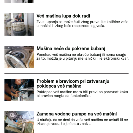
Veš mašina lupa dok radi
Zvuk lupanja se može čuti zbog prevelike količine veša
u mašini ili zbog loše raspoređenog veša.
Mašina neće da pokrene bubanj
Ponekad veš mašina ne okreće bubanj ili nema snage
za to, možda je u pitanju mehanički ili elektronski kvar.
Problem s bravicom pri zatvaranju
poklopca veš mašine
Poklopac veš mašine mora biti pravilno poravnat kako
bi bravica mogla da funkcioniše.
Zamena vodene pumpe na veš mašini
U slučaju da se desi da vaša veš mašina ne uvlači ili ne
izbacuje vodu, to je često znak ..