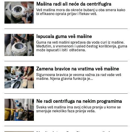
Mašina radi ali neće da centrifugira
Veš mašina mora da okreće bubanj u oba smera kako
bi efikasno oprala prljav i flekav veš.
Ispucala guma veš mašine
Guma na veš mašini sprečava da voda curi iz mašine.
Međutim, s vremenom i usled čestog korišćenja, guma
može ispucati i biti oštećena.
Zamena bravice na vratima veš mašine
Sigurnosna bravica je veoma važna za rad vaše veš
mašine. Njena glavna funkcija je...
Ne radi centrifuga na nekim programima
Svaka veš mašina ima svoj ciklus pranja u kome se
smenjuje nekoliko faza pranja veša.