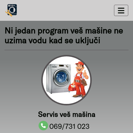
Ni jedan program veš mašine ne
uzima vodu kad se uključi
Servis veš mašina
069/731 023