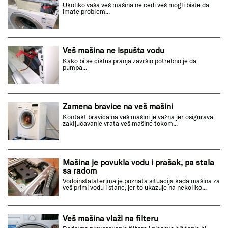
Ukoliko vaša veš mašina ne cedi veš mogli biste da
imate problem...
Veš mašina ne ispušta vodu
Kako bi se ciklus pranja završio potrebno je da
pumpa...
Zamena bravice na veš mašini
Kontakt bravica na veš mašini je važna jer osigurava
zaključavanje vrata veš mašine tokom...
Mašina je povukla vodu i prašak, pa stala
sa radom
Vodoinstalaterima je poznata situacija kada mašina za
veš primi vodu i stane, jer to ukazuje na nekoliko...
Veš mašina vlaži na filteru