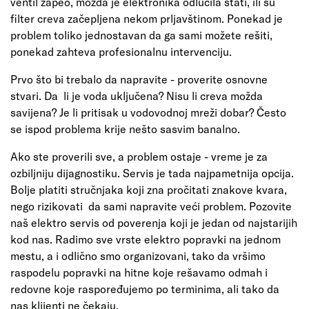
ventil zapeo, možda je elektronika odlučila stati, ili su
filter creva začepljena nekom prljavštinom. Ponekad je
problem toliko jednostavan da ga sami možete rešiti,
ponekad zahteva profesionalnu intervenciju.
Prvo što bi trebalo da napravite - proverite osnovne
stvari. Da li je voda uključena? Nisu li creva možda
savijena? Je li pritisak u vodovodnoj mreži dobar? Često
se ispod problema krije nešto sasvim banalno.
Ako ste proverili sve, a problem ostaje - vreme je za
ozbiljniju dijagnostiku. Servis je tada najpametnija opcija.
Bolje platiti stručnjaka koji zna pročitati znakove kvara,
nego rizikovati da sami napravite veći problem. Pozovite
naš elektro servis od poverenja koji je jedan od najstarijih
kod nas. Radimo sve vrste elektro popravki na jednom
mestu, a i odlično smo organizovani, tako da vršimo
raspodelu popravki na hitne koje rešavamo odmah i
redovne koje raspoređujemo po terminima, ali tako da
nas klijenti ne čekaju.