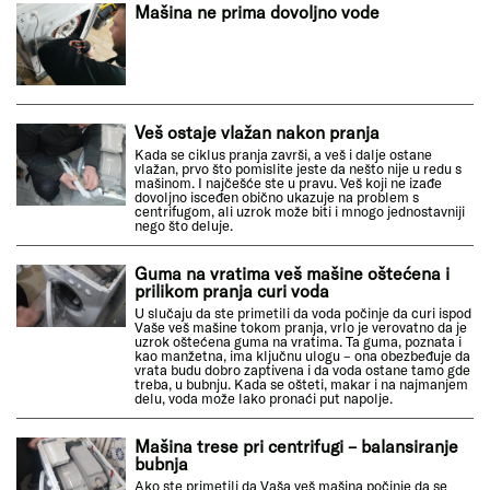
Mašina ne prima dovoljno vode
Veš ostaje vlažan nakon pranja
Kada se ciklus pranja završi, a veš i dalje ostane
vlažan, prvo što pomislite jeste da nešto nije u redu s
mašinom. I najčešće ste u pravu. Veš koji ne izađe
dovoljno isceđen obično ukazuje na problem s
centrifugom, ali uzrok može biti i mnogo jednostavniji
nego što deluje.
Guma na vratima veš mašine oštećena i
prilikom pranja curi voda
U slučaju da ste primetili da voda počinje da curi ispod
Vaše veš mašine tokom pranja, vrlo je verovatno da je
uzrok oštećena guma na vratima. Ta guma, poznata i
kao manžetna, ima ključnu ulogu – ona obezbeđuje da
vrata budu dobro zaptivena i da voda ostane tamo gde
treba, u bubnju. Kada se ošteti, makar i na najmanjem
delu, voda može lako pronaći put napolje.
Mašina trese pri centrifugi – balansiranje
bubnja
Ako ste primetili da Vaša veš mašina počinje da se