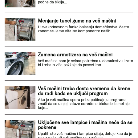
počne da šiklja...
Menjanje tunel gume na veš mašini
U svakodnevnom funkcionisanju domačinstva, često
zanemarujemo vitalne komponente naših...
Zamena armotizera na veš mašini
Veš mašina nam je svima potrebna u domainstvu i zato
bi trebalo više pažžnje da posvetimo
Veš mašini treba dosta vremena da krene
da radi kada se uključi program
Ako je veš mašina spora pri započinajnju programa
znači da se u njoj nalaze određene blokade i smetnje
koje...
Uključene sve lampice i mašina neće da se
pokrene
Upalili ste veš mašinu i lampice sijaju, deluje kao da je
sve u redu, ali veš mašina ne kreće sa...