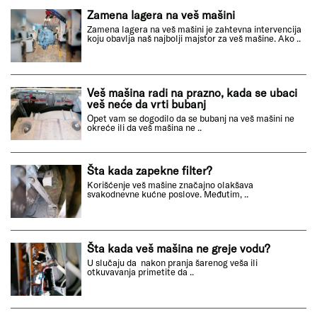
Zamena lagera na veš mašini
Zamena lagera na veš mašini je zahtevna intervencija
koju obavlja naš najbolji majstor za veš mašine. Ako ..
Veš mašina radi na prazno, kada se ubaci
veš neće da vrti bubanj
Opet vam se dogodilo da se bubanj na veš mašini ne
okreće ili da veš mašina ne ..
Šta kada zapekne filter?
Korišćenje veš mašine značajno olakšava
svakodnevne kućne poslove. Međutim, ..
Šta kada veš mašina ne greje vodu?
U slučaju da nakon pranja šarenog veša ili
otkuvavanja primetite da ..