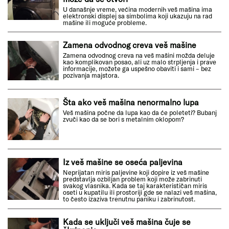
U današnje vreme, većina modernih veš mašina ima
elektronski displej sa simbolima koji ukazuju na rad
mašine ili moguće probleme.
Zamena odvodnog creva veš mašine
Zamena odvodnog creva na veš mašini možda deluje
kao komplikovan posao, ali uz malo strpljenja i prave
informacije, možete ga uspešno obaviti i sami – bez
pozivanja majstora.
Šta ako veš mašina nenormalno lupa
Veš mašina počne da lupa kao da će poleteti? Bubanj
zvuči kao da se bori s metalnim oklopom?
Iz veš mašine se oseća paljevina
Neprijatan miris paljevine koji dopire iz veš mašine
predstavlja ozbiljan problem koji može zabrinuti
svakog vlasnika. Kada se taj karakterističan miris
oseti u kupatilu ili prostoriji gde se nalazi veš mašina,
to često izaziva trenutnu paniku i zabrinutost.
Kada se uključi veš mašina čuje se