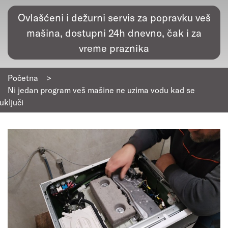
Ovlašćeni i dežurni servis za popravku veš
mašina, dostupni 24h dnevno, čak i za
vreme praznika
Početna
>
Ni jedan program veš mašine ne uzima vodu kad se
uključi