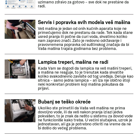
uzimamo zdravo za gotovo – sve dok ne prestane da
radi.
Servis i popravka svih modela veš mašina
Veš mašina je jedan od onih kućnih aparata koje ne
primećujemo dok ne prestanu da rade. Tek kada stane
usred pranja ili počne da curi voda, shvatimo koliko
nam zapravo znači. Zato je redovno održavanje i
pravovremena popravka od suštinskog značaja da bi
Vaša mašina trajala godinama bez problema.
Lampica treperi, mašina ne radi
Kada Vam se dogodi da lampica na veš mašini treperi,
a mašina ne reaguje, to je trenutak kada shvatite
koliko svakodnevno zavisite od tog uređaja. Deluje kao
sitnica – samo jedna lampica – ali iza nje obično stoji
neki konkretan problem koji mašina pokušava da
prijavi.
Bubanj se teško okreće
Ukoliko ste primetili da Vaša veš mašina ne prima
dovoljno vode, ili da veš nakon pranja izlazi jedva
pokvašen, to je znak da nešto u sistemu za dovod vode
ne funkcioniše kako treba. U većini slučajeva, uzrok je
jednostavan, ali ga je potrebno otkriti na vreme da ne
bi došlo do većeg problema.