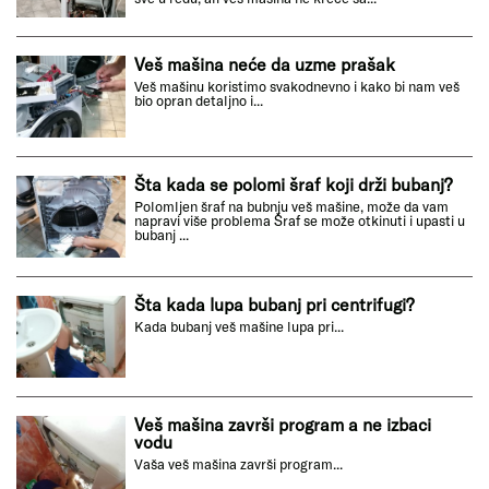
Veš mašina neće da uzme prašak
Veš mašinu koristimo svakodnevno i kako bi nam veš
bio opran detaljno i...
Šta kada se polomi šraf koji drži bubanj?
Polomljen šraf na bubnju veš mašine, može da vam
napravi više problema Šraf se može otkinuti i upasti u
bubanj ...
Šta kada lupa bubanj pri centrifugi?
Kada bubanj veš mašine lupa pri...
Veš mašina završi program a ne izbaci
vodu
Vaša veš mašina završi program...