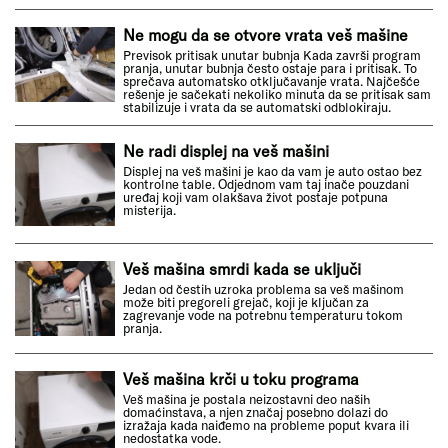
Ne mogu da se otvore vrata veš mašine
Previsok pritisak unutar bubnja Kada završi program
pranja, unutar bubnja često ostaje para i pritisak. To
sprečava automatsko otključavanje vrata. Najčešće
rešenje je sačekati nekoliko minuta da se pritisak sam
stabilizuje i vrata da se automatski odblokiraju.
Ne radi displej na veš mašini
Displej na veš mašini je kao da vam je auto ostao bez
kontrolne table. Odjednom vam taj inače pouzdani
uređaj koji vam olakšava život postaje potpuna
misterija.
Veš mašina smrdi kada se uključi
Jedan od čestih uzroka problema sa veš mašinom
može biti pregoreli grejač, koji je ključan za
zagrevanje vode na potrebnu temperaturu tokom
pranja.
Veš mašina krči u toku programa
Veš mašina je postala neizostavni deo naših
domaćinstava, a njen značaj posebno dolazi do
izražaja kada naiđemo na probleme poput kvara ili
nedostatka vode.