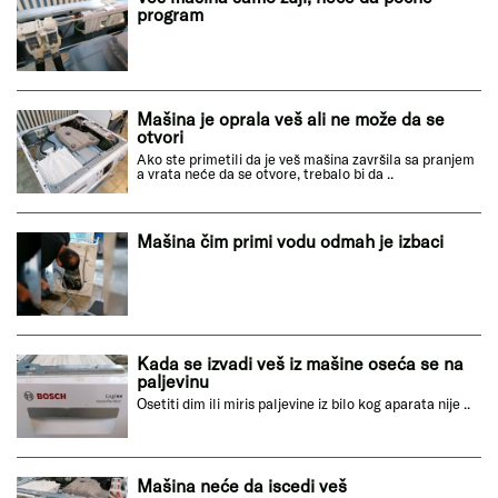
program
Mašina je oprala veš ali ne može da se
otvori
Ako ste primetili da je veš mašina završila sa pranjem
a vrata neće da se otvore, trebalo bi da ..
Mašina čim primi vodu odmah je izbaci
Kada se izvadi veš iz mašine oseća se na
paljevinu
Osetiti dim ili miris paljevine iz bilo kog aparata nije ..
Mašina neće da iscedi veš