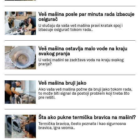
Veš mašina posle par minuta rada izbacuje
osigurač
U slučaju da vaša veš mašina pravi kratak spoj i
izbacuje osigurač tokom rada..
Veš mašina ostavlja malo vode na kraju
svakog pranja
U vašoj mašini se zadržava voda na kraju svakog
pranja?
Veš mašina bruji jako
Ako vaša veš mašina počne da bruji jako tokom rada,
to može biti signal da postoji problem koji treba što
pre rešiti.
Šta ako pukne termička bravica na mašini?
Termička bravica, često poznata i kao sigurnosna
bravica, igra veoma..