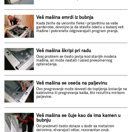
Veš mašina smrdi iz bubnja
Kada želite da uklonite fleke i prljavštinu sa vaše
garderobe, dovoljno je da stavite odeću u bubanj veš
mašine i pokrenete odgovarajući program pranja.
Veš mašina škripi pri radu
Ovaj problem se često javlja kod starijih modela
mašina, ali može nastati i usled prekomernog
opterećenja.
Veš mašina se oseća na paljevinu
Ovo pregrevanje može dovesti do topljenja izolacije na
kablovima ili pregrevanja kaiša, što rezultira mirisom
paljevine.
Veš mašina se čuje kao da ima kamen u
bubnju
Ovi predmeti često dolaze u dodir sa metalnim
delovima, stvarajući oštar, rezonantan zvuk.