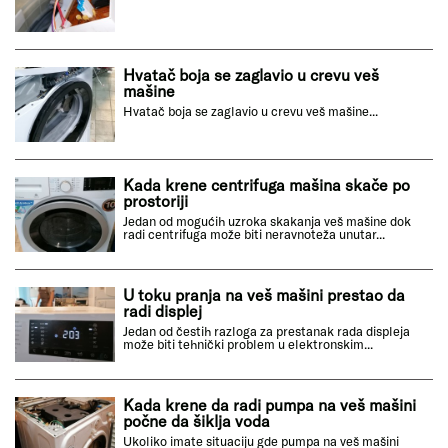
Hvatač boja se zaglavio u crevu veš
mašine
Hvatač boja se zaglavio u crevu veš mašine...
Kada krene centrifuga mašina skače po
prostoriji
Jedan od mogućih uzroka skakanja veš mašine dok
radi centrifuga može biti neravnoteža unutar...
U toku pranja na veš mašini prestao da
radi displej
Jedan od čestih razloga za prestanak rada displeja
može biti tehnički problem u elektronskim...
Kada krene da radi pumpa na veš mašini
počne da šiklja voda
Ukoliko imate situaciju gde pumpa na veš mašini