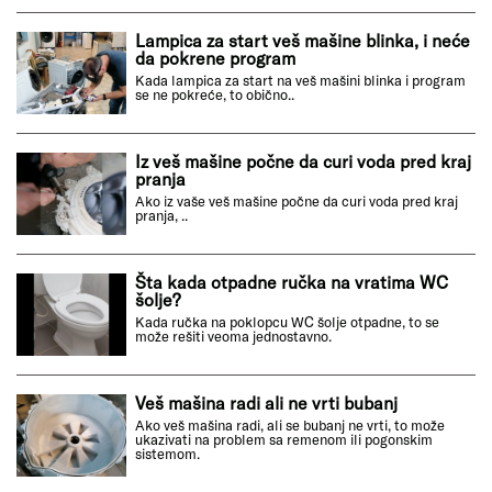
Lampica za start veš mašine blinka, i neće
da pokrene program
Kada lampica za start na veš mašini blinka i program
se ne pokreće, to obično..
Iz veš mašine počne da curi voda pred kraj
pranja
Ako iz vaše veš mašine počne da curi voda pred kraj
pranja, ..
Šta kada otpadne ručka na vratima WC
šolje?
Kada ručka na poklopcu WC šolje otpadne, to se
može rešiti veoma jednostavno.
Veš mašina radi ali ne vrti bubanj
Ako veš mašina radi, ali se bubanj ne vrti, to može
ukazivati na problem sa remenom ili pogonskim
sistemom.