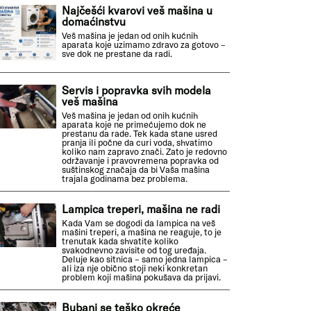
Najčešći kvarovi veš mašina u
domaćinstvu
Veš mašina je jedan od onih kućnih
aparata koje uzimamo zdravo za gotovo –
sve dok ne prestane da radi.
Servis i popravka svih modela
veš mašina
Veš mašina je jedan od onih kućnih
aparata koje ne primećujemo dok ne
prestanu da rade. Tek kada stane usred
pranja ili počne da curi voda, shvatimo
koliko nam zapravo znači. Zato je redovno
održavanje i pravovremena popravka od
suštinskog značaja da bi Vaša mašina
trajala godinama bez problema.
Lampica treperi, mašina ne radi
Kada Vam se dogodi da lampica na veš
mašini treperi, a mašina ne reaguje, to je
trenutak kada shvatite koliko
svakodnevno zavisite od tog uređaja.
Deluje kao sitnica – samo jedna lampica –
ali iza nje obično stoji neki konkretan
problem koji mašina pokušava da prijavi.
Bubanj se teško okreće