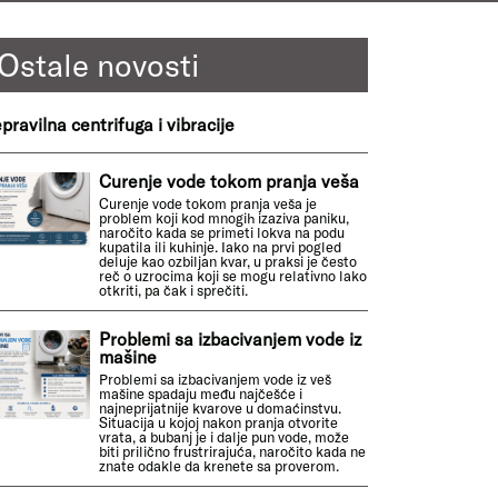
Ostale novosti
pravilna centrifuga i vibracije
Curenje vode tokom pranja veša
Curenje vode tokom pranja veša je
problem koji kod mnogih izaziva paniku,
naročito kada se primeti lokva na podu
kupatila ili kuhinje. Iako na prvi pogled
deluje kao ozbiljan kvar, u praksi je često
reč o uzrocima koji se mogu relativno lako
otkriti, pa čak i sprečiti.
Problemi sa izbacivanjem vode iz
mašine
Problemi sa izbacivanjem vode iz veš
mašine spadaju među najčešće i
najneprijatnije kvarove u domaćinstvu.
Situacija u kojoj nakon pranja otvorite
vrata, a bubanj je i dalje pun vode, može
biti prilično frustrirajuća, naročito kada ne
znate odakle da krenete sa proverom.