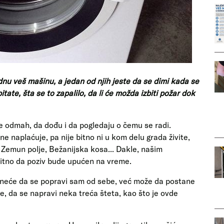
nu veš mašinu, a jedan od njih jeste da se dimi kada se
tate, šta se to zapalilo, da li će možda izbiti požar dok
e odmah, da dođu i da pogledaju o čemu se radi.
e naplaćuje, pa nije bitno ni u kom delu grada živite,
e, Zemun polje, Bežanijska kosa... Dakle, našim
bitno da poziv bude upućen na vreme.
 neće da se popravi sam od sebe, već može da postane
ore, da se napravi neka treća šteta, kao što je ovde