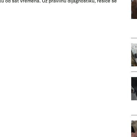
oku od sat vremena. Uz pravilnu dijagnostiku, rešiće se