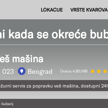
LOKACIJE
VRSTE KVAROVA
i kada se okreće bu
veš mašina
1 023
Beograd
Ocena 4.85/186
ežurni servis za popravku veš mašina, dostupni 24
e bubanj