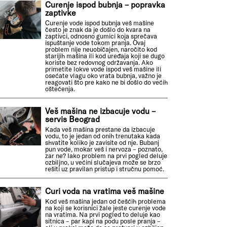
Curenje ispod bubnja – popravka
zaptivke
Curenje vode ispod bubnja veš mašine
često je znak da je došlo do kvara na
zaptivci, odnosno gumici koja sprečava
ispuštanje vode tokom pranja. Ovaj
problem nije neuobičajen, naročito kod
starijih mašina ili kod uređaja koji se dugo
koriste bez redovnog održavanja. Ako
primetite lokve vode ispod veš mašine ili
osećate vlagu oko vrata bubnja, važno je
reagovati što pre kako ne bi došlo do većih
oštećenja.
Veš mašina ne izbacuje vodu –
servis Beograd
Kada veš mašina prestane da izbacuje
vodu, to je jedan od onih trenutaka kada
shvatite koliko je zavisite od nje. Bubanj
pun vode, mokar veš i nervoza – poznato,
zar ne? Iako problem na prvi pogled deluje
ozbiljno, u većini slučajeva može se brzo
rešiti uz pravilan pristup i stručnu pomoć.
Curi voda na vratima veš mašine
Kod veš mašina jedan od češćih problema
na koji se korisnici žale jeste curenje vode
na vratima. Na prvi pogled to deluje kao
sitnica – par kapi na podu posle pranja –