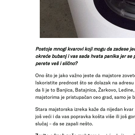
Postoje mnogi kvarovi koji mogu da zadese jed
okreće bubanj i vas sada hvata panika jer se pi
perete veš i slično?
Ono što je jako važno jeste da majstore zovet
Iskoristite prednost što se dolazak na adresu n
da li je to Banjica, Batajnica, Žarkovo, Ledin
majstorima je pristupačan ceo grad, samo je 
Stara majstorska izreka kaže da nijedan kvar
još veći i da vas popravka košta više ili još g
slučaj – da se zapali nešto.