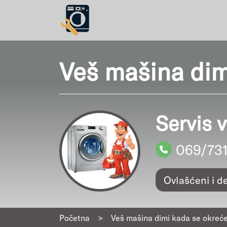
Veš mašina dim
Servis 
069/73
Ovlašćeni i d
Početna
>
Veš mašina dimi kada se okreć