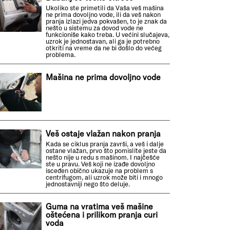
Ukoliko ste primetili da Vaša veš mašina
ne prima dovoljno vode, ili da veš nakon
pranja izlazi jedva pokvašen, to je znak da
nešto u sistemu za dovod vode ne
funkcioniše kako treba. U većini slučajeva,
uzrok je jednostavan, ali ga je potrebno
otkriti na vreme da ne bi došlo do većeg
problema.
Mašina ne prima dovoljno vode
Veš ostaje vlažan nakon pranja
Kada se ciklus pranja završi, a veš i dalje
ostane vlažan, prvo što pomislite jeste da
nešto nije u redu s mašinom. I najčešće
ste u pravu. Veš koji ne izađe dovoljno
isceđen obično ukazuje na problem s
centrifugom, ali uzrok može biti i mnogo
jednostavniji nego što deluje.
Guma na vratima veš mašine
oštećena i prilikom pranja curi
voda