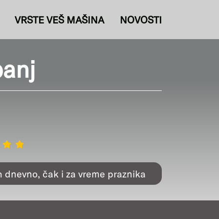
VRSTE VEŠ MAŠINA
NOVOSTI
banj
h dnevno, čak i za vreme praznika