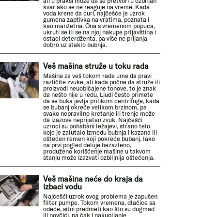
ali u praksi može da se pretvori u ozbiljan
kvar ako se ne reaguje na vreme. Kada
voda krene da curi, najčešće je uzrok
gumena zaptivka na vratima, poznata i
kao manžetna. Ona s vremenom popuca,
ukruti se ili se na njoj nakupe prljavština i
ostaci deterdženta, pa više ne prijanja
dobro uz staklo bubnja.
Veš mašina struže u toku rada
Mašina za veš tokom rada ume da pravi
različite zvuke, ali kada počne da struže ili
proizvodi neuobičajene tonove, to je znak
da nešto nije u redu. Ljudi često primete
da se buka javlja prilikom centrifuge, kada
se bubanj okreće velikom brzinom, pa
svako nepravilno kretanje ili trenje može
da izazove neprijatan zvuk. Najčešći
uzroci su pohabani ležajevi, strano telo
koje je zalutalo između bubnja i kazana ili
oštećen remen koji pokreće bubanj. Iako
na prvi pogled deluje bezazleno,
produženo korišćenje mašine u takvom
stanju može izazvati ozbiljnija oštećenja.
Veš mašina neće do kraja da
izbaci vodu
Najčešći uzrok ovog problema je zapušen
filter pumpe. Tokom vremena, dlačice sa
odeće, sitni predmeti kao što su dugmad
ili novčići, pa čak i nakupljanje