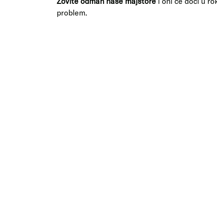
Zovite odmah naše majstore
i oni će doći u r
problem.