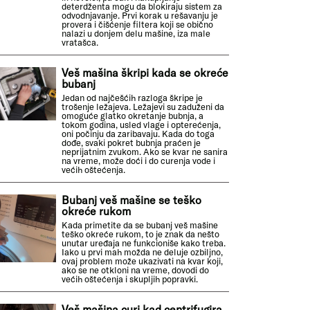
deterdženta mogu da blokiraju sistem za
odvodnjavanje. Prvi korak u rešavanju je
provera i čišćenje filtera koji se obično
nalazi u donjem delu mašine, iza male
vratašca.
Veš mašina škripi kada se okreće
bubanj
Jedan od najčešćih razloga škripe je
trošenje ležajeva. Ležajevi su zaduženi da
omoguće glatko okretanje bubnja, a
tokom godina, usled vlage i opterećenja,
oni počinju da zaribavaju. Kada do toga
dođe, svaki pokret bubnja praćen je
neprijatnim zvukom. Ako se kvar ne sanira
na vreme, može doći i do curenja vode i
većih oštećenja.
Bubanj veš mašine se teško
okreće rukom
Kada primetite da se bubanj veš mašine
teško okreće rukom, to je znak da nešto
unutar uređaja ne funkcioniše kako treba.
Iako u prvi mah možda ne deluje ozbiljno,
ovaj problem može ukazivati na kvar koji,
ako se ne otkloni na vreme, dovodi do
većih oštećenja i skupljih popravki.
Veš mašina curi kad centrifugira