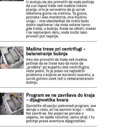
U slučaju da ste primetili da voda počinje
da curi ispod Vaše veš mašine tokom
pranja, vrlo je verovatno da je uzrok
oštećena guma na vratima. Ta guma,
poznata i kao manžetna, ima ključnu
ulogu – ona obezbeđuje da vrata budu
dobro zaptivena i da voda ostane tamo
gde treba, u bubnju. Kada se ošteti, makar
i na najmanjem delu, voda može lako
pronaći put napolje.
Mašina trese pri centrifugi –
balansiranje bubnja
Ako ste primetili da Vaša veš mašina
počinje da se trese kao da hoće da
„prošeta“ po kupatilu dok centrifugira,
niste jedini. To je jedan od najčešćih
problema s kojima se korisnici susreću, a
uzrok gotovo uvek leži u nebalansiranom
bubnju.
Program se ne završava do kraja
– dijagnostika kvara
Zamislite situaciju: pokreneš program, sve
deluje u redu, ali na samom kraju — ništa.
Ne završi se. Ne pojavi se poruka o
uspehu, ne ispiše rezultat, samo stoji. I tu
počinje prava avantura dijagnostike.