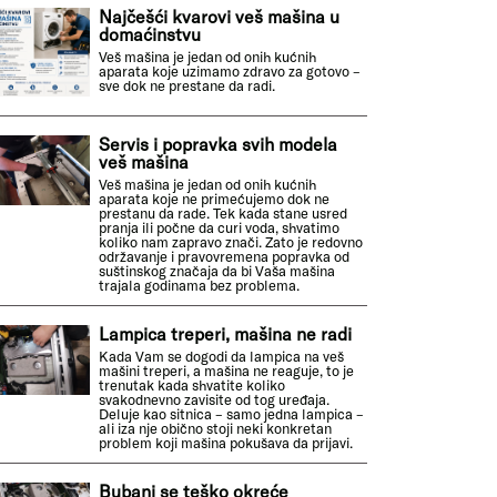
Najčešći kvarovi veš mašina u
domaćinstvu
Veš mašina je jedan od onih kućnih
aparata koje uzimamo zdravo za gotovo –
sve dok ne prestane da radi.
Servis i popravka svih modela
veš mašina
Veš mašina je jedan od onih kućnih
aparata koje ne primećujemo dok ne
prestanu da rade. Tek kada stane usred
pranja ili počne da curi voda, shvatimo
koliko nam zapravo znači. Zato je redovno
održavanje i pravovremena popravka od
suštinskog značaja da bi Vaša mašina
trajala godinama bez problema.
Lampica treperi, mašina ne radi
Kada Vam se dogodi da lampica na veš
mašini treperi, a mašina ne reaguje, to je
trenutak kada shvatite koliko
svakodnevno zavisite od tog uređaja.
Deluje kao sitnica – samo jedna lampica –
ali iza nje obično stoji neki konkretan
problem koji mašina pokušava da prijavi.
Bubanj se teško okreće