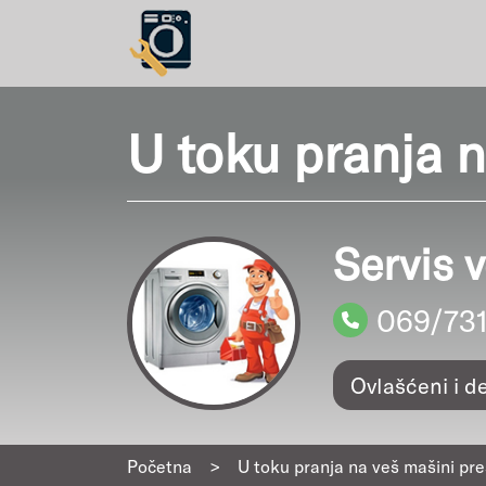
U toku pranja n
Servis 
069/73
Ovlašćeni i d
Početna
>
U toku pranja na veš mašini pre