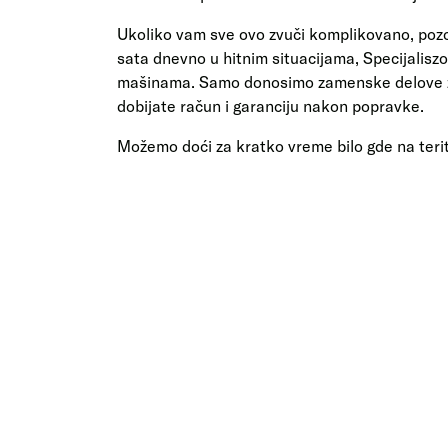
Ukoliko vam sve ovo zvuči komplikovano, pozo
sata dnevno u hitnim situacijama, Specijalis
mašinama. Samo donosimo zamenske delove za
dobijate račun i garanciju nakon popravke.
Možemo doći za kratko vreme bilo gde na terit