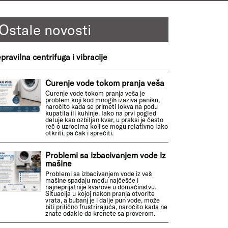
Ostale novosti
pravilna centrifuga i vibracije
Curenje vode tokom pranja veša
Curenje vode tokom pranja veša je
problem koji kod mnogih izaziva paniku,
naročito kada se primeti lokva na podu
kupatila ili kuhinje. Iako na prvi pogled
deluje kao ozbiljan kvar, u praksi je često
reč o uzrocima koji se mogu relativno lako
otkriti, pa čak i sprečiti.
Problemi sa izbacivanjem vode iz
mašine
Problemi sa izbacivanjem vode iz veš
mašine spadaju među najčešće i
najneprijatnije kvarove u domaćinstvu.
Situacija u kojoj nakon pranja otvorite
vrata, a bubanj je i dalje pun vode, može
biti prilično frustrirajuća, naročito kada ne
znate odakle da krenete sa proverom.