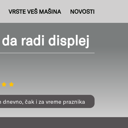
VRSTE VEŠ MAŠINA
NOVOSTI
da radi displej
h dnevno, čak i za vreme praznika