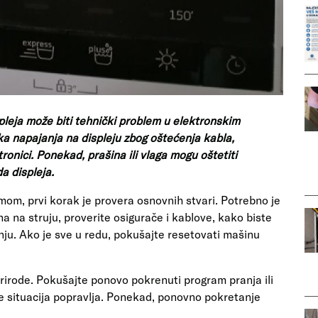
pleja može biti tehnički problem u elektronskim
napajanja na displeju zbog oštećenja kabla,
ronici. Ponekad, prašina ili vlaga mogu oštetiti
a displeja.
om, prvi korak je provera osnovnih stvari. Potrebno je
na na struju, proverite osigurače i kablove, kako biste
anju. Ako je sve u redu, pokušajte resetovati mašinu
rirode. Pokušajte ponovo pokrenuti program pranja ili
i se situacija popravlja. Ponekad, ponovno pokretanje