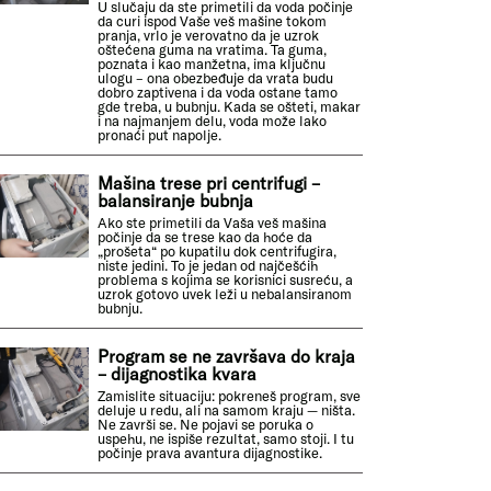
U slučaju da ste primetili da voda počinje
da curi ispod Vaše veš mašine tokom
pranja, vrlo je verovatno da je uzrok
oštećena guma na vratima. Ta guma,
poznata i kao manžetna, ima ključnu
ulogu – ona obezbeđuje da vrata budu
dobro zaptivena i da voda ostane tamo
gde treba, u bubnju. Kada se ošteti, makar
i na najmanjem delu, voda može lako
pronaći put napolje.
Mašina trese pri centrifugi –
balansiranje bubnja
Ako ste primetili da Vaša veš mašina
počinje da se trese kao da hoće da
„prošeta“ po kupatilu dok centrifugira,
niste jedini. To je jedan od najčešćih
problema s kojima se korisnici susreću, a
uzrok gotovo uvek leži u nebalansiranom
bubnju.
Program se ne završava do kraja
– dijagnostika kvara
Zamislite situaciju: pokreneš program, sve
deluje u redu, ali na samom kraju — ništa.
Ne završi se. Ne pojavi se poruka o
uspehu, ne ispiše rezultat, samo stoji. I tu
počinje prava avantura dijagnostike.