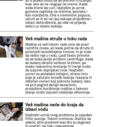
ali u praksi može da se pretvori u ozbiljan
kvar ako se ne reaguje na vreme. Kada
voda krene da curi, najčešće je uzrok
gumena zaptivka na vratima, poznata i
kao manžetna. Ona s vremenom popuca,
ukruti se ili se na njoj nakupe prljavština i
ostaci deterdženta, pa više ne prijanja
dobro uz staklo bubnja.
Veš mašina struže u toku rada
Mašina za veš tokom rada ume da pravi
različite zvuke, ali kada počne da struže ili
proizvodi neuobičajene tonove, to je znak
da nešto nije u redu. Ljudi često primete
da se buka javlja prilikom centrifuge, kada
se bubanj okreće velikom brzinom, pa
svako nepravilno kretanje ili trenje može
da izazove neprijatan zvuk. Najčešći
uzroci su pohabani ležajevi, strano telo
koje je zalutalo između bubnja i kazana ili
oštećen remen koji pokreće bubanj. Iako
na prvi pogled deluje bezazleno,
produženo korišćenje mašine u takvom
stanju može izazvati ozbiljnija oštećenja.
Veš mašina neće do kraja da
izbaci vodu
Najčešći uzrok ovog problema je zapušen
filter pumpe. Tokom vremena, dlačice sa
odeće, sitni predmeti kao što su dugmad
ili novčići, pa čak i nakupljanje