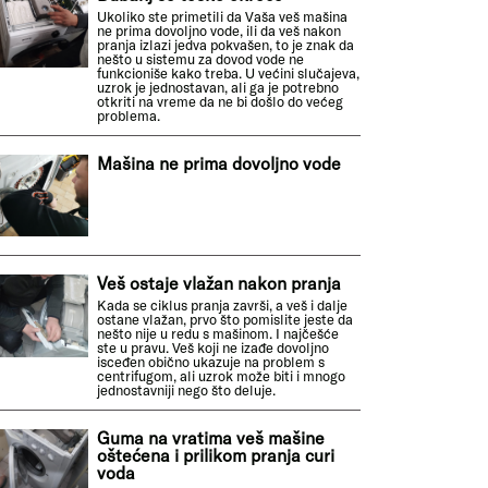
Ukoliko ste primetili da Vaša veš mašina
ne prima dovoljno vode, ili da veš nakon
pranja izlazi jedva pokvašen, to je znak da
nešto u sistemu za dovod vode ne
funkcioniše kako treba. U većini slučajeva,
uzrok je jednostavan, ali ga je potrebno
otkriti na vreme da ne bi došlo do većeg
problema.
Mašina ne prima dovoljno vode
Veš ostaje vlažan nakon pranja
Kada se ciklus pranja završi, a veš i dalje
ostane vlažan, prvo što pomislite jeste da
nešto nije u redu s mašinom. I najčešće
ste u pravu. Veš koji ne izađe dovoljno
isceđen obično ukazuje na problem s
centrifugom, ali uzrok može biti i mnogo
jednostavniji nego što deluje.
Guma na vratima veš mašine
oštećena i prilikom pranja curi
voda