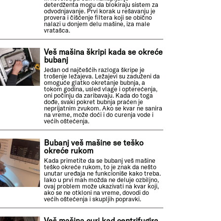
deterdženta mogu da blokiraju sistem za
odvodnjavanje. Prvi korak u rešavanju je
provera i čišćenje filtera koji se obično
nalazi u donjem delu mašine, iza male
vratašca.
Veš mašina škripi kada se okreće
bubanj
Jedan od najčešćih razloga škripe je
trošenje ležajeva. Ležajevi su zaduženi da
omoguće glatko okretanje bubnja, a
tokom godina, usled vlage i opterećenja,
oni počinju da zaribavaju. Kada do toga
dođe, svaki pokret bubnja praćen je
neprijatnim zvukom. Ako se kvar ne sanira
na vreme, može doći i do curenja vode i
većih oštećenja.
Bubanj veš mašine se teško
okreće rukom
Kada primetite da se bubanj veš mašine
teško okreće rukom, to je znak da nešto
unutar uređaja ne funkcioniše kako treba.
Iako u prvi mah možda ne deluje ozbiljno,
ovaj problem može ukazivati na kvar koji,
ako se ne otkloni na vreme, dovodi do
većih oštećenja i skupljih popravki.
Veš mašina curi kad centrifugira