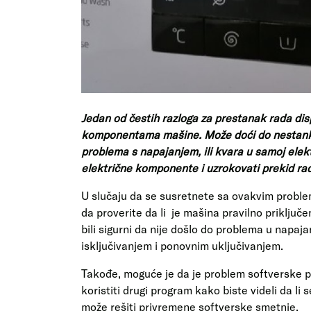
Jedan od čestih razloga za prestanak rada dis
komponentama mašine. Može doći do nestanka 
problema s napajanjem, ili kvara u samoj elekt
električne komponente i uzrokovati prekid rad
U slučaju da se susretnete sa ovakvim problem
da proverite da li je mašina pravilno priključe
bili sigurni da nije došlo do problema u napaj
isključivanjem i ponovnim uključivanjem.
Takođe, moguće je da je problem softverske p
koristiti drugi program kako biste videli da l
može rešiti privremene softverske smetnje.