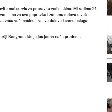
vite naš servis za popravku veš mašina. Mi radimo 24
zovani smo za sve popravke i zamenu delova u veš
 vašu veš mašinu i za sve delove i samu uslugu
oriji Beograda što je još jedna naša prednost