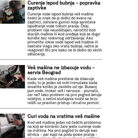
Curenje ispod bubnja – popravka
zaptivke
Curenje vode ispod bubnja veš mašine
često je znak da je došlo do kvara na
zaptivci, odnosno gumici koja sprečava
ispuštanje vode tokom pranja. Ovaj
problem nije neuobičajen, naročito kod
starijih mašina ili kod uređaja koji se dugo
koriste bez redovnog održavanja. Ako
primetite lokve vode ispod veš mašine ili
osećate vlagu oko vrata bubnja, važno je
reagovati što pre kako ne bi došlo do većih
oštećenja.
Veš mašina ne izbacuje vodu –
servis Beograd
Kada veš mašina prestane da izbacuje
vodu, to je jedan od onih trenutaka kada
shvatite koliko je zavisite od nje. Bubanj
pun vode, mokar veš i nervoza – poznato,
zar ne? Iako problem na prvi pogled deluje
ozbiljno, u većini slučajeva može se brzo
rešiti uz pravilan pristup i stručnu pomoć.
Curi voda na vratima veš mašine
Kod veš mašina jedan od češćih problema
na koji se korisnici žale jeste curenje vode
na vratima. Na prvi pogled to deluje kao
sitnica – par kapi na podu posle pranja –