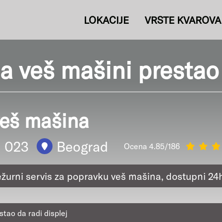
LOKACIJE
VRSTE KVAROVA
a veš mašini prestao 
veš mašina
1 023
Beograd
Ocena 4.85/186
ežurni servis za popravku veš mašina, dostupni 24
stao da radi displej