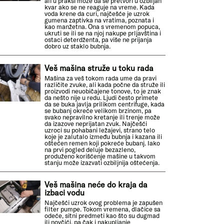
ali u praksi može da se pretvori u ozbiljan
kvar ako se ne reaguje na vreme. Kada
voda krene da curi, najčešće je uzrok
gumena zaptivka na vratima, poznata i
kao manžetna. Ona s vremenom popuca,
ukruti se ili se na njoj nakupe prljavština i
ostaci deterdženta, pa više ne prijanja
dobro uz staklo bubnja.
Veš mašina struže u toku rada
Mašina za veš tokom rada ume da pravi
različite zvuke, ali kada počne da struže ili
proizvodi neuobičajene tonove, to je znak
da nešto nije u redu. Ljudi često primete
da se buka javlja prilikom centrifuge, kada
se bubanj okreće velikom brzinom, pa
svako nepravilno kretanje ili trenje može
da izazove neprijatan zvuk. Najčešći
uzroci su pohabani ležajevi, strano telo
koje je zalutalo između bubnja i kazana ili
oštećen remen koji pokreće bubanj. Iako
na prvi pogled deluje bezazleno,
produženo korišćenje mašine u takvom
stanju može izazvati ozbiljnija oštećenja.
Veš mašina neće do kraja da
izbaci vodu
Najčešći uzrok ovog problema je zapušen
filter pumpe. Tokom vremena, dlačice sa
odeće, sitni predmeti kao što su dugmad
ili novčići, pa čak i nakupljanje