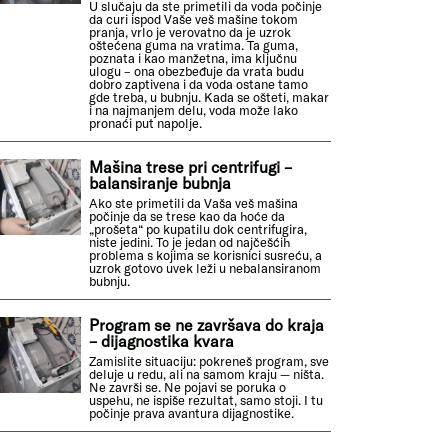
U slučaju da ste primetili da voda počinje
da curi ispod Vaše veš mašine tokom
pranja, vrlo je verovatno da je uzrok
oštećena guma na vratima. Ta guma,
poznata i kao manžetna, ima ključnu
ulogu – ona obezbeđuje da vrata budu
dobro zaptivena i da voda ostane tamo
gde treba, u bubnju. Kada se ošteti, makar
i na najmanjem delu, voda može lako
pronaći put napolje.
Mašina trese pri centrifugi –
balansiranje bubnja
Ako ste primetili da Vaša veš mašina
počinje da se trese kao da hoće da
„prošeta“ po kupatilu dok centrifugira,
niste jedini. To je jedan od najčešćih
problema s kojima se korisnici susreću, a
uzrok gotovo uvek leži u nebalansiranom
bubnju.
Program se ne završava do kraja
– dijagnostika kvara
Zamislite situaciju: pokreneš program, sve
deluje u redu, ali na samom kraju — ništa.
Ne završi se. Ne pojavi se poruka o
uspehu, ne ispiše rezultat, samo stoji. I tu
počinje prava avantura dijagnostike.