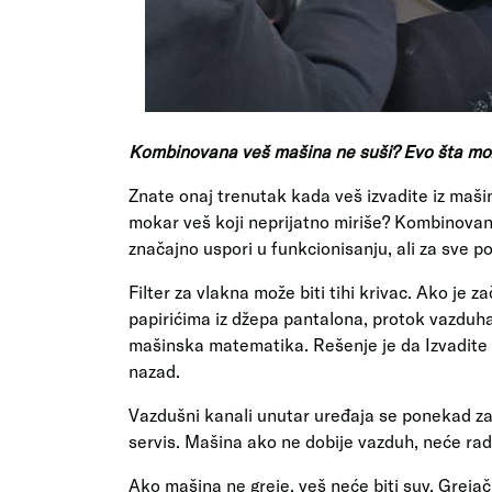
Kombinovana veš mašina ne suši? Evo šta može 
Znate onaj trenutak kada veš izvadite iz mašin
mokar veš koji neprijatno miriše? Kombinova
značajno uspori u funkcionisanju, ali za sve po
Filter za vlakna može biti tihi krivac. Ako je z
papirićima iz džepa pantalona, protok vazduh
mašinska matematika. Rešenje je da Izvadite fi
nazad.
Vazdušni kanali unutar uređaja se ponekad zab
servis. Mašina ako ne dobije vazduh, neće rad
Ako mašina ne greje, veš neće biti suv. Grej