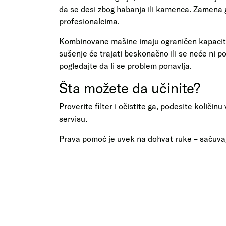
da se desi zbog habanja ili kamenca. Zamena gr
profesionalcima.
Kombinovane mašine imaju ograničen kapacitet
sušenje će trajati beskonačno ili se neće ni po
pogledajte da li se problem ponavlja.
Šta možete da učinite?
Proverite filter i očistite ga, podesite količi
servisu.
Prava pomoć je uvek na dohvat ruke – sačuvajte