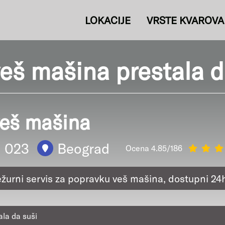
LOKACIJE
VRSTE KVAROVA
š mašina prestala d
veš mašina
1 023
Beograd
Ocena 4.85/186
ežurni servis za popravku veš mašina, dostupni 24
la da suši