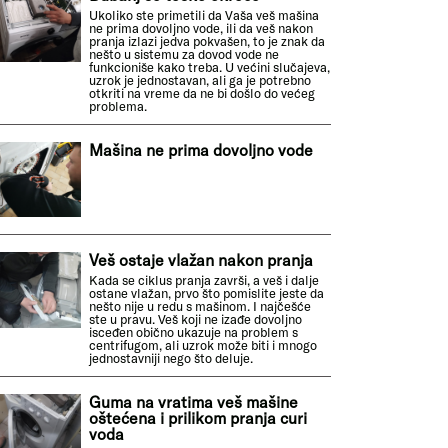
Ukoliko ste primetili da Vaša veš mašina
ne prima dovoljno vode, ili da veš nakon
pranja izlazi jedva pokvašen, to je znak da
nešto u sistemu za dovod vode ne
funkcioniše kako treba. U većini slučajeva,
uzrok je jednostavan, ali ga je potrebno
otkriti na vreme da ne bi došlo do većeg
problema.
Mašina ne prima dovoljno vode
Veš ostaje vlažan nakon pranja
Kada se ciklus pranja završi, a veš i dalje
ostane vlažan, prvo što pomislite jeste da
nešto nije u redu s mašinom. I najčešće
ste u pravu. Veš koji ne izađe dovoljno
isceđen obično ukazuje na problem s
centrifugom, ali uzrok može biti i mnogo
jednostavniji nego što deluje.
Guma na vratima veš mašine
oštećena i prilikom pranja curi
voda