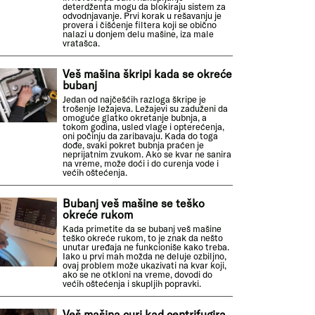
deterdženta mogu da blokiraju sistem za
odvodnjavanje. Prvi korak u rešavanju je
provera i čišćenje filtera koji se obično
nalazi u donjem delu mašine, iza male
vratašca.
Veš mašina škripi kada se okreće
bubanj
Jedan od najčešćih razloga škripe je
trošenje ležajeva. Ležajevi su zaduženi da
omoguće glatko okretanje bubnja, a
tokom godina, usled vlage i opterećenja,
oni počinju da zaribavaju. Kada do toga
dođe, svaki pokret bubnja praćen je
neprijatnim zvukom. Ako se kvar ne sanira
na vreme, može doći i do curenja vode i
većih oštećenja.
Bubanj veš mašine se teško
okreće rukom
Kada primetite da se bubanj veš mašine
teško okreće rukom, to je znak da nešto
unutar uređaja ne funkcioniše kako treba.
Iako u prvi mah možda ne deluje ozbiljno,
ovaj problem može ukazivati na kvar koji,
ako se ne otkloni na vreme, dovodi do
većih oštećenja i skupljih popravki.
Veš mašina curi kad centrifugira