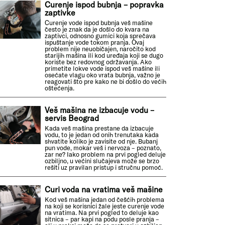
Curenje ispod bubnja – popravka
zaptivke
Curenje vode ispod bubnja veš mašine
često je znak da je došlo do kvara na
zaptivci, odnosno gumici koja sprečava
ispuštanje vode tokom pranja. Ovaj
problem nije neuobičajen, naročito kod
starijih mašina ili kod uređaja koji se dugo
koriste bez redovnog održavanja. Ako
primetite lokve vode ispod veš mašine ili
osećate vlagu oko vrata bubnja, važno je
reagovati što pre kako ne bi došlo do većih
oštećenja.
Veš mašina ne izbacuje vodu –
servis Beograd
Kada veš mašina prestane da izbacuje
vodu, to je jedan od onih trenutaka kada
shvatite koliko je zavisite od nje. Bubanj
pun vode, mokar veš i nervoza – poznato,
zar ne? Iako problem na prvi pogled deluje
ozbiljno, u većini slučajeva može se brzo
rešiti uz pravilan pristup i stručnu pomoć.
Curi voda na vratima veš mašine
Kod veš mašina jedan od češćih problema
na koji se korisnici žale jeste curenje vode
na vratima. Na prvi pogled to deluje kao
sitnica – par kapi na podu posle pranja –