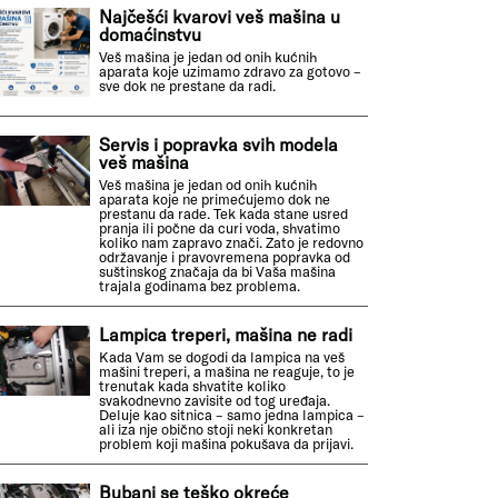
Najčešći kvarovi veš mašina u
domaćinstvu
Veš mašina je jedan od onih kućnih
aparata koje uzimamo zdravo za gotovo –
sve dok ne prestane da radi.
Servis i popravka svih modela
veš mašina
Veš mašina je jedan od onih kućnih
aparata koje ne primećujemo dok ne
prestanu da rade. Tek kada stane usred
pranja ili počne da curi voda, shvatimo
koliko nam zapravo znači. Zato je redovno
održavanje i pravovremena popravka od
suštinskog značaja da bi Vaša mašina
trajala godinama bez problema.
Lampica treperi, mašina ne radi
Kada Vam se dogodi da lampica na veš
mašini treperi, a mašina ne reaguje, to je
trenutak kada shvatite koliko
svakodnevno zavisite od tog uređaja.
Deluje kao sitnica – samo jedna lampica –
ali iza nje obično stoji neki konkretan
problem koji mašina pokušava da prijavi.
Bubanj se teško okreće