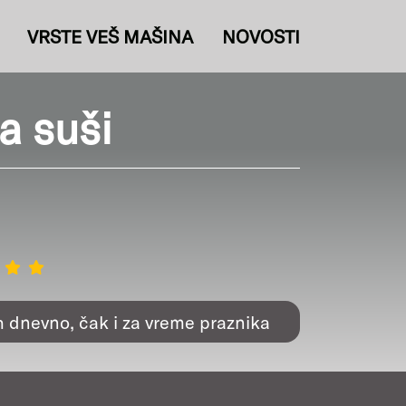
VRSTE VEŠ MAŠINA
NOVOSTI
a suši
h dnevno, čak i za vreme praznika