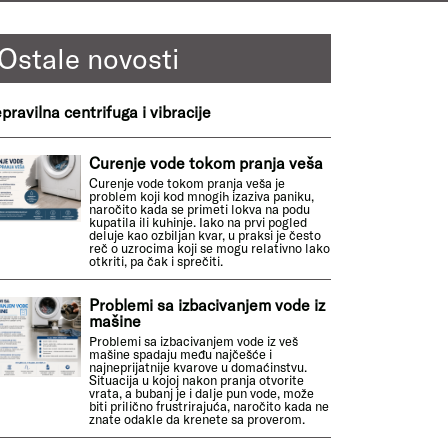
Ostale novosti
pravilna centrifuga i vibracije
Curenje vode tokom pranja veša
Curenje vode tokom pranja veša je
problem koji kod mnogih izaziva paniku,
naročito kada se primeti lokva na podu
kupatila ili kuhinje. Iako na prvi pogled
deluje kao ozbiljan kvar, u praksi je često
reč o uzrocima koji se mogu relativno lako
otkriti, pa čak i sprečiti.
Problemi sa izbacivanjem vode iz
mašine
Problemi sa izbacivanjem vode iz veš
mašine spadaju među najčešće i
najneprijatnije kvarove u domaćinstvu.
Situacija u kojoj nakon pranja otvorite
vrata, a bubanj je i dalje pun vode, može
biti prilično frustrirajuća, naročito kada ne
znate odakle da krenete sa proverom.