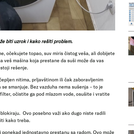
biti uzrok i kako rešiti problem.
e, očekujete topao, suv miris čistog veša, ali dobijete
na veš mašina koja prestane da suši može da vas
stoji rešenje.
ačepljen nitima, prljavštinom ili čak zaboravljenim
a se smanjuje. Bez vazduha nema sušenja – to je
lter, očistite ga pod mlazom vode, osušite i vratite
lokiraju. Ovo posebno važi ako dugo niste radili
iti kako treba.
ači ponekad jednostavno prestanu sa radom. Ovo može