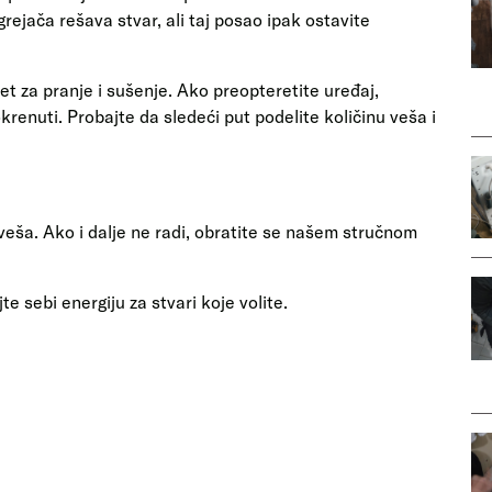
ejača rešava stvar, ali taj posao ipak ostavite
 za pranje i sušenje. Ako preopteretite uređaj,
krenuti. Probajte da sledeći put podelite količinu veša i
nu veša. Ako i dalje ne radi, obratite se našem stručnom
 sebi energiju za stvari koje volite.