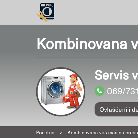
Kombinovana ve
Servis 
069/73
Ovlašćeni i d
Početna
>
Kombinovana veš mašina presta