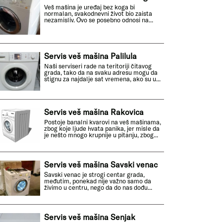
Veš mašina je uređaj bez koga bi
normalan, svakodnevni život bio zaista
nezamisliv. Ovo se posebno odnosi na...
Servis veš mašina Palilula
Naši serviseri rade na teritoriji čitavog
grada, tako da na svaku adresu mogu da
stignu za najdalje sat vremena, ako su u...
Servis veš mašina Rakovica
Postoje banalni kvarovi na veš mašinama,
zbog koje ljude hvata panika, jer misle da
je nešto mnogo krupnije u pitanju, zbog...
Servis veš mašina Savski venac
Savski venac je strogi centar grada,
međutim, ponekad nije važno samo da
živimo u centru, nego da do nas dođu...
Servis veš mašina Senjak