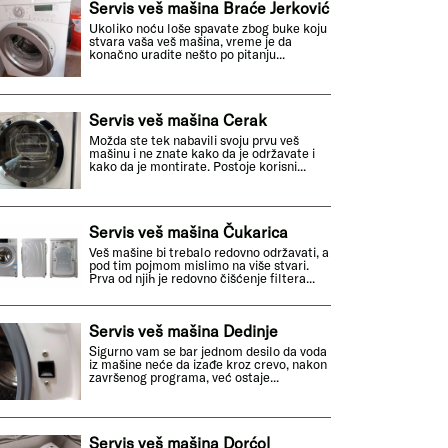
Servis veš mašina Braće Jerković
Ukoliko noću loše spavate zbog buke koju
stvara vaša veš mašina, vreme je da
konačno uradite nešto po pitanju...
Servis veš mašina Cerak
Možda ste tek nabavili svoju prvu veš
mašinu i ne znate kako da je održavate i
kako da je montirate. Postoje korisni...
Servis veš mašina Čukarica
Veš mašine bi trebalo redovno održavati, a
pod tim pojmom mislimo na više stvari.
Prva od njih je redovno čišćenje filtera...
Servis veš mašina Dedinje
Sigurno vam se bar jednom desilo da voda
iz mašine neće da izađe kroz crevo, nakon
završenog programa, već ostaje...
Servis veš mašina Dorćol