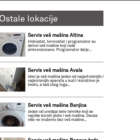
Ostale lokacije
Servis veš mašina Altina
Hidrostat, termostat i programator su
delovi veš mašine koji rade
sinhronizovano. Programator šalje...
Servis veš mašina Avala
Iako je veš mašina jedan od najpotrebnijih i
najkorisnijih aparata u kući i koristimo je
često, a baš zbog toga...
Servis veš mašina Banjica
Jedan od uređaja bele tehnike koji se
najviše koristi jeste i veš mašina. Danas
više ne možemo bez veš mašine...
Servis veš mašina Banovo brdo