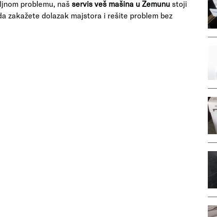
biljnom problemu, naš
servis veš mašina u Zemunu
stoji
da zakažete dolazak majstora i rešite problem bez