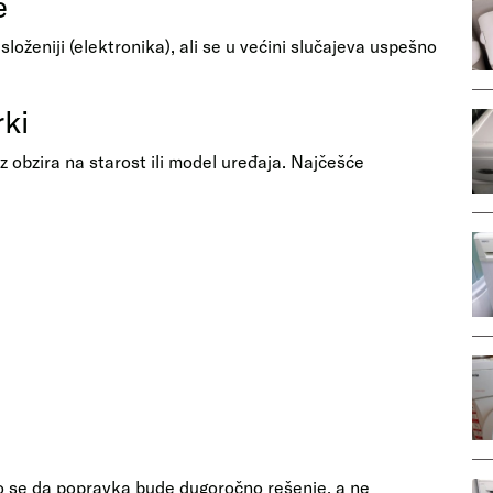
e
složeniji (elektronika), ali se u većini slučajeva uspešno
rki
ez obzira na starost ili model uređaja. Najčešće
o se da popravka bude dugoročno rešenje, a ne