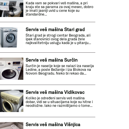
Kada vam se pokvari veš mašina, a pri
kraju ste sa parama za ovaj mesec, dobro
je imati jasniji uvid u cene koje su
standardne...
Servis veš mašina Stari grad
Stari grad je strogi centar Beograda, ali
ipak stanovnici ovog dela grada žele
najkvalitetniju uslugu kada je u pitanju...
Servis veš mašina Surčin
Surčin je naselje koje se nalazi iza naselja
Ledine, a posle Bežanije i iza Blokova na
Novom Beogradu. Neko bi rekao da...
Servis veš mašina Vidikovac
Koliko je određeni servis veš mašina
dobar, vidi se u situacijama koje su hitne i
neodložne. Iako ne razmišljamo o tome...
Servis veš mašina Višnjica