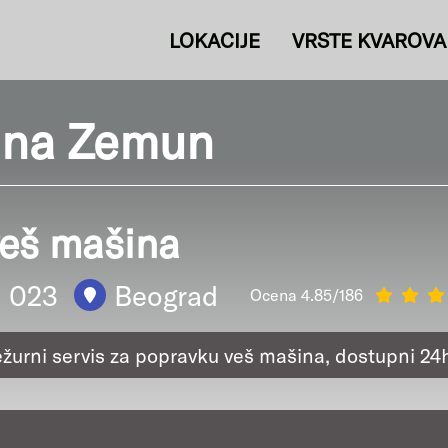
LOKACIJE
VRSTE KVAROVA
šina Zemun
veš mašina
1 023
Beograd
Ocena 4.85/186
ežurni servis za popravku veš mašina, dostupni 24