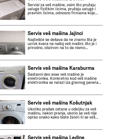
Servisi za veš mašine, osim što pružaju
usluge fizičkim licima, pružaju usluge i
pravnim licima, odnosno firmama koje...
Servis veš mašina Jajinci
Najčešće se dešava da ne znamo šta je
uzrok kvara na našoj veš mašini, što je i
prirodno, obzirom na to da nismo...
Servis veš mašina Karaburma
Sastavni deo svae veš mašine je
elektronika. Konkretno kod veš mašine
elektronika se nalazi iza glavnog panela...
Servis veš mašina Košutnjak
Ukoliko prašak ostane u odeljku za veš
mašinu, nakon pranja, ukolio se veš nije
oprao onako kako biste želeli ili se veš...
Servis veš mašina Ledine