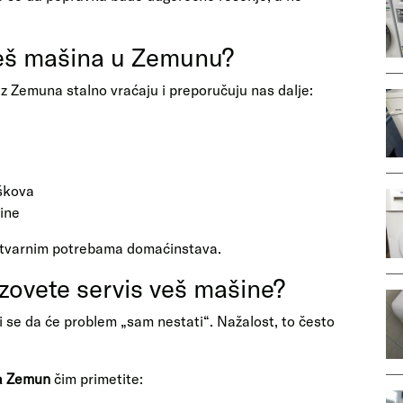
 veš mašina u Zemunu?
 iz Zemuna stalno vraćaju i preporučuju nas dalje:
škova
ine
n stvarnim potrebama domaćinstava.
zovete servis veš mašine?
i se da će problem „sam nestati“. Nažalost, to često
na Zemun
čim primetite: