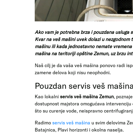
Ako vam je potrebna brza i pouzdana usluga
s
Kvar na veš mašini uvek dolazi u nezgodnom 
mašinu ili kada jednostavno nemate vremena z
mašina na teritoriji opštine Zemun, uz brzu int
Naš cilj je da vaša veš mašina ponovo radi is
zamene delova koji nisu neophodni.
Pouzdan servis veš mašin
Kao lokalni
servis veš mašina Zemun
, poznaj
dostupnost majstora omogućava intervenciju č
što su curenje vode, neispravno centrifugiranj
Radimo
servis veš mašina
u svim delovima Zem
Batajnica, Plavi horizonti i okolna naselja.