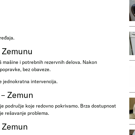
ređaja.
u Zemunu
š mašine i potrebnih rezervnih delova. Nakon
i popravke, bez obaveze.
ne jednokratna intervencija.
i – Zemun
je područje koje redovno pokrivamo. Brza dostupnost
ije rešavanje problema.
a Zemun