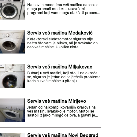
Na novim modelima veš mašina danas se
mogu pronaći moderni, usavršeni
programi koji vam mogu olakšati proces...
Servis veš mašina Medaković
Kolektorski elektromotor sigurno nije
nešto što vam je blisko, ali je svakako on
deo veš mašine. Ukoliko niste...
Servis veš mašina Miljakovac
Bubanj u veš mašini, koji stoji i ne okreće
se, sigurno je jedan od najčešćih problema
kada su veš mašine u pitanju...
Servis veš mašina Mirijevo
Jedan od najkomplikovanijih kvarova na
veš mašini, svakako je motor. Motor se
sastoji iz jako mnogo delova, a glavni je...
Servis veš mašina Novi Beograd