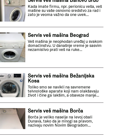
Kada imate firmu, npr. perionicu veša, veš
mašine su vaše osnovno sredstvo za rad i
zato je veoma važno da one uvek...
Servis veš mašina Beograd
Veš mašina je neophodan uređaj u svakom
domaćinstvu. U današnje vreme je sasvim
nezamislivo prati veš na ruke...
Servis veš mašina Bežanijska
Kosa
Toliko smo se navikli na savremene
tehnološke aparate koji nam olakšavaju
život i čine ga lakšim, a obaveze manje...
Servis veš mašina Borča
Borča je veliko naselje na levoj obali
Dunava, tako da je mnogi sa pravom,
nazivaju novim Novim Beogradom...