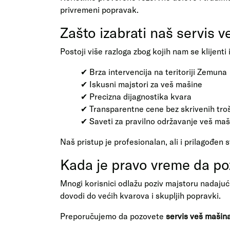
privremeni popravak.
Zašto izabrati naš servis
Postoji više razloga zbog kojih nam se klijenti
✔ Brza intervencija na teritoriji Zemuna
✔ Iskusni majstori za veš mašine
✔ Precizna dijagnostika kvara
✔ Transparentne cene bez skrivenih tro
✔ Saveti za pravilno održavanje veš maš
Naš pristup je profesionalan, ali i prilagođe
Kada je pravo vreme da po
Mnogi korisnici odlažu poziv majstoru nadajuć
dovodi do većih kvarova i skupljih popravki.
Preporučujemo da pozovete
servis veš maši