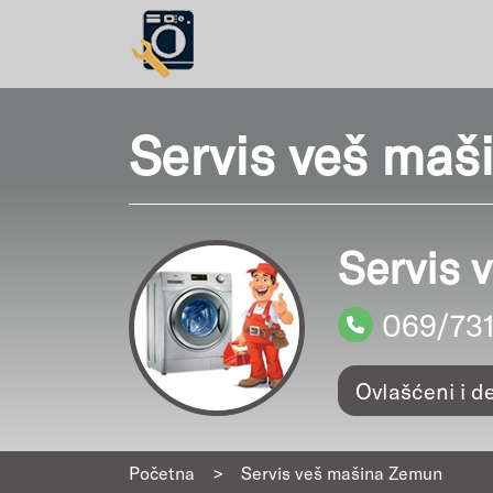
Servis veš ma
Servis 
069/73
Ovlašćeni i d
Početna
>
Servis veš mašina Zemun