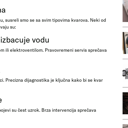
na
, susreli smo se sa svim tipovima kvarova. Neki od
vaju su:
 izbacuje vodu
m ili elektroventilom. Pravovremeni servis sprečava
a
ci. Precizna dijagnostika je ključna kako bi se kvar
e
ojevi su čest uzrok. Brza intervencija sprečava