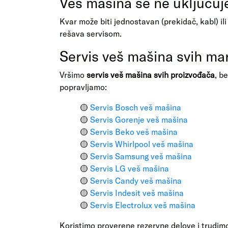
Veš mašina se ne uključuj
Kvar može biti jednostavan (prekidač, kabl) ili 
rešava servisom.
Servis veš mašina svih ma
Vršimo
servis veš mašina svih proizvođača
, b
popravljamo:
🟡
Servis Bosch veš mašina
🟡
Servis Gorenje veš mašina
🟡
Servis Beko veš mašina
🟡
Servis Whirlpool veš mašina
🟡
Servis Samsung veš mašina
🟡
Servis LG veš mašina
🟡
Servis Candy veš mašina
🟡
Servis Indesit veš mašina
🟡
Servis Electrolux veš mašina
Koristimo proverene rezervne delove i trudim