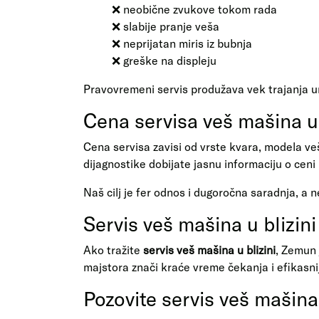
❌ neobične zvukove tokom rada
❌ slabije pranje veša
❌ neprijatan miris iz bubnja
❌ greške na displeju
Pravovremeni servis produžava vek trajanja u
Cena servisa veš mašina 
Cena servisa zavisi od vrste kvara, modela ve
dijagnostike dobijate jasnu informaciju o cen
Naš cilj je fer odnos i dugoročna saradnja, a 
Servis veš mašina u blizin
Ako tražite
servis veš mašina u blizini
, Zemun 
majstora znači kraće vreme čekanja i efikasn
Pozovite servis veš mašin