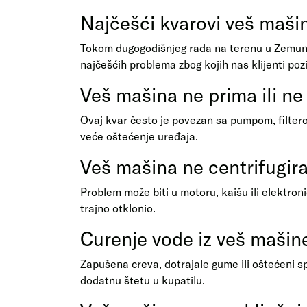
Najčešći kvarovi veš maši
Tokom dugogodišnjeg rada na terenu u Zemunu
najčešćih problema zbog kojih nas klijenti pozi
Veš mašina ne prima ili ne
Ovaj kvar često je povezan sa pumpom, filtero
veće oštećenje uređaja.
Veš mašina ne centrifugir
Problem može biti u motoru, kaišu ili elektroni
trajno otklonio.
Curenje vode iz veš mašin
Zapušena creva, dotrajale gume ili oštećeni sp
dodatnu štetu u kupatilu.