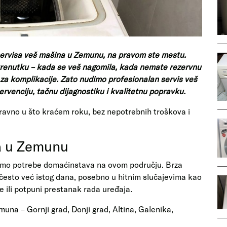
ervisa veš mašina u Zemunu
, na pravom ste mestu.
trenutku – kada se veš nagomila, kada nemate rezervnu
a komplikacije. Zato nudimo profesionalan servis veš
ervenciju, tačnu dijagnostiku i kvalitetnu popravku.
pravno u što kraćem roku, bez nepotrebnih troškova i
a u Zemunu
emo potrebe domaćinstava na ovom području. Brza
esto već istog dana, posebno u hitnim slučajevima kao
e ili potpuni prestanak rada uređaja.
una – Gornji grad, Donji grad, Altina, Galenika,