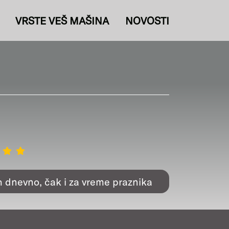
VRSTE VEŠ MAŠINA
NOVOSTI
h dnevno, čak i za vreme praznika