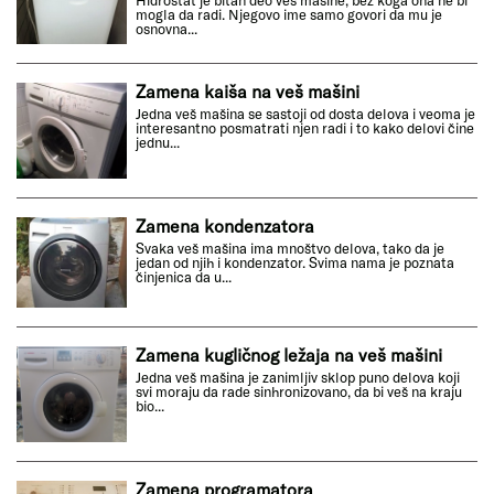
mogla da radi. Njegovo ime samo govori da mu je
osnovna...
Zamena kaiša na veš mašini
Jedna veš mašina se sastoji od dosta delova i veoma je
interesantno posmatrati njen radi i to kako delovi čine
jednu...
Zamena kondenzatora
Svaka veš mašina ima mnoštvo delova, tako da je
jedan od njih i kondenzator. Svima nama je poznata
činjenica da u...
Zamena kugličnog ležaja na veš mašini
Jedna veš mašina je zanimljiv sklop puno delova koji
svi moraju da rade sinhronizovano, da bi veš na kraju
bio...
Zamena programatora