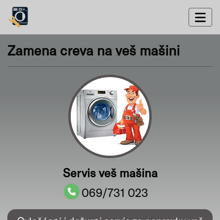
Zamena creva na veš mašini
Servis veš mašina
069/731 023