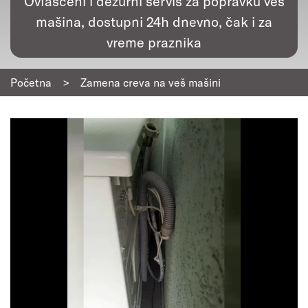
Ovlašćeni i dežurni servis za popravku veš
mašina, dostupni 24h dnevno, čak i za
vreme praznika
Početna
>
Zamena creva na veš mašini