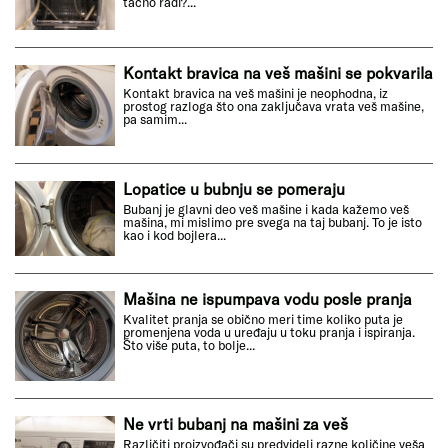
tačno radi?...
Kontakt bravica na veš mašini se pokvarila
Kontakt bravica na veš mašini je neophodna, iz
prostog razloga što ona zaključava vrata veš mašine,
pa samim...
Lopatice u bubnju se pomeraju
Bubanj je glavni deo veš mašine i kada kažemo veš
mašina, mi mislimo pre svega na taj bubanj. To je isto
kao i kod bojlera...
Mašina ne ispumpava vodu posle pranja
Kvalitet pranja se obično meri time koliko puta je
promenjena voda u uređaju u toku pranja i ispiranja.
Što više puta, to bolje...
Ne vrti bubanj na mašini za veš
Različiti proizvođači su predvideli razne količine veša