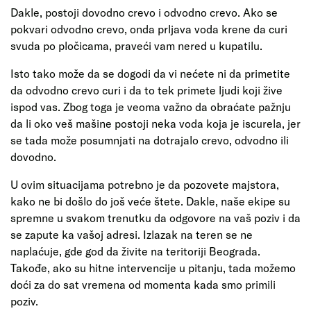
Dakle, postoji dovodno crevo i odvodno crevo. Ako se
pokvari odvodno crevo, onda prljava voda krene da curi
svuda po pločicama, praveći vam nered u kupatilu.
Isto tako može da se dogodi da vi nećete ni da primetite
da odvodno crevo curi i da to tek primete ljudi koji žive
ispod vas. Zbog toga je veoma važno da obraćate pažnju
da li oko veš mašine postoji neka voda koja je iscurela, jer
se tada može posumnjati na dotrajalo crevo, odvodno ili
dovodno.
U ovim situacijama potrebno je da pozovete majstora,
kako ne bi došlo do još veće štete. Dakle, naše ekipe su
spremne u svakom trenutku da odgovore na vaš poziv i da
se zapute ka vašoj adresi. Izlazak na teren se ne
naplaćuje, gde god da živite na teritoriji Beograda.
Takođe, ako su hitne intervencije u pitanju, tada možemo
doći za do sat vremena od momenta kada smo primili
poziv.