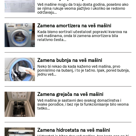
Veš mašine mogu da traju dosta godina, posebno ako
se njima rukuje veoma pažljivo i ukoliko se redovno
održavaju...
Zamena amortizera na veš mašini
Kada bismo sortirali učestalost popravki kvarova na
veš mašinama, onda bi zamena amortizera bila
relativno česta...
Zamena bubnja na veš mašini
Neko bi rekao da kada kažemo veš mašina, prvo
pomislimo na bubanj, i to je tačno. Ipak, pored bubnja,
jednu veš...
Zamena grejača na veš mašini
Veš mašina je sastavni deo svakog domaćinstva i
svake porodice, i bez nje bi funkcionisanje bilo veoma
teško...
Zamena hidrostata na veš mašini
Hidrostat je bitan deo veš mašine, bez koga ona ne bi