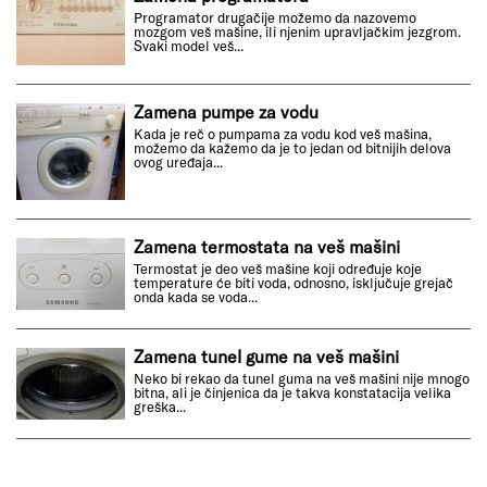
Programator drugačije možemo da nazovemo
mozgom veš mašine, ili njenim upravljačkim jezgrom.
Svaki model veš...
Zamena pumpe za vodu
Kada je reč o pumpama za vodu kod veš mašina,
možemo da kažemo da je to jedan od bitnijih delova
ovog uređaja...
Zamena termostata na veš mašini
Termostat je deo veš mašine koji određuje koje
temperature će biti voda, odnosno, isključuje grejač
onda kada se voda...
Zamena tunel gume na veš mašini
Neko bi rekao da tunel guma na veš mašini nije mnogo
bitna, ali je činjenica da je takva konstatacija velika
greška...