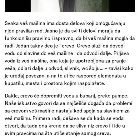
Svaka veš mašina ima dosta delova koji omogućavaju
njen pravilan rad. Jasno je da svi ti delovi moraju da
funkcionišu pravilno i ispravno, da bi veš mašina mogla da
radi. Jedan takav deo je i crevo. Crevo služi da dovodi
vodu od slavine do veš mašine i da odvodi dalje. Prljava
voda iz veš mašine, ona koja je upotrebljena za pranje
veša, odlazi dalje u odvod, slivnik, wc šolju... – zavisi kako
je uređaj povezan, a na to utiče raspored elemenata u
kupatilu, mesta i prostora kojim raspolažete.
Dakle, crevo će dopremiti vodu u bubanj, preko pumpe.
Naše iskustvo govori da se najčešće događa da problemi
sa crevom veš mašine nastaju kod spoja sa slavinom za
veš mašinu. Primera radi, dešava se da kada se voda
otvori, da tada ona krene da se sliva niz crevo ili ide u
svim pravcima na šta utiče stanje samog creva.