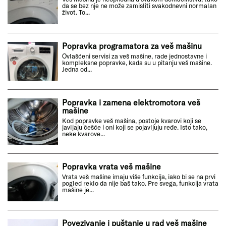
da se bez nje ne može zamisliti svakodnevni normalan
život. To...
Popravka programatora za veš mašinu
Ovlašćeni servisi za veš mašine, rade jednostavne i
kompleksne popravke, kada su u pitanju veš mašine.
Jedna od...
Popravka i zamena elektromotora veš
mašine
Kod popravke veš mašina, postoje kvarovi koji se
javljaju češće i oni koji se pojavljuju ređe. Isto tako,
neke kvarove...
Popravka vrata veš mašine
Vrata veš mašine imaju više funkcija, iako bi se na prvi
pogled reklo da nije baš tako. Pre svega, funkcija vrata
mašine je...
Povezivanje i puštanje u rad veš mašine