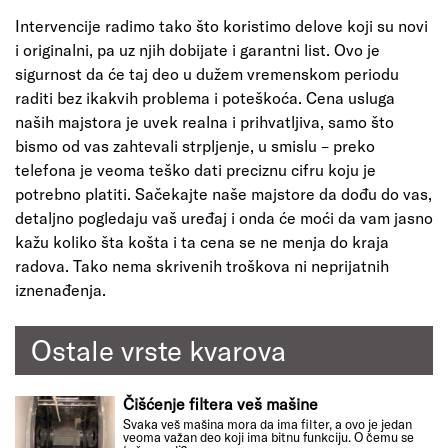
Intervencije radimo tako što koristimo delove koji su novi
i originalni, pa uz njih dobijate i garantni list. Ovo je
sigurnost da će taj deo u dužem vremenskom periodu
raditi bez ikakvih problema i poteškoća. Cena usluga
naših majstora je uvek realna i prihvatljiva, samo što
bismo od vas zahtevali strpljenje, u smislu – preko
telefona je veoma teško dati preciznu cifru koju je
potrebno platiti. Sačekajte naše majstore da dođu do vas,
detaljno pogledaju vaš uređaj i onda će moći da vam jasno
kažu koliko šta košta i ta cena se ne menja do kraja
radova. Tako nema skrivenih troškova ni neprijatnih
iznenađenja.
Ostale vrste kvarova
Čišćenje filtera veš mašine
Svaka veš mašina mora da ima filter, a ovo je jedan
veoma važan deo koji ima bitnu funkciju. O čemu se