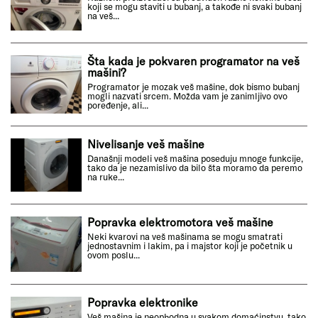
koji se mogu staviti u bubanj, a takođe ni svaki bubanj
na veš...
Šta kada je pokvaren programator na veš
mašini?
Programator je mozak veš mašine, dok bismo bubanj
mogli nazvati srcem. Možda vam je zanimljivo ovo
poređenje, ali...
Nivelisanje veš mašine
Današnji modeli veš mašina poseduju mnoge funkcije,
tako da je nezamislivo da bilo šta moramo da peremo
na ruke...
Popravka elektromotora veš mašine
Neki kvarovi na veš mašinama se mogu smatrati
jednostavnim i lakim, pa i majstor koji je početnik u
ovom poslu...
Popravka elektronike
Veš mašina je neophodna u svakom domaćinstvu, tako