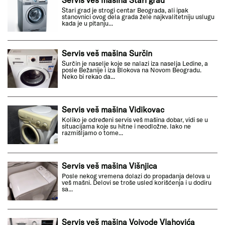
Stari grad je strogi centar Beograda, ali ipak
stanovnici ovog dela grada žele najkvalitetniju uslugu
kada je u pitanju...
Servis veš mašina Surčin
Surčin je naselje koje se nalazi iza naselja Ledine, a
posle Bežanije i iza Blokova na Novom Beogradu.
Neko bi rekao da...
Servis veš mašina Vidikovac
Koliko je određeni servis veš mašina dobar, vidi se u
situacijama koje su hitne i neodložne. Iako ne
razmišljamo o tome...
Servis veš mašina Višnjica
Posle nekog vremena dolazi do propadanja delova u
veš mašni. Delovi se troše usled korišćenja i u dodiru
sa...
Servis veš mašina Vojvode Vlahovića