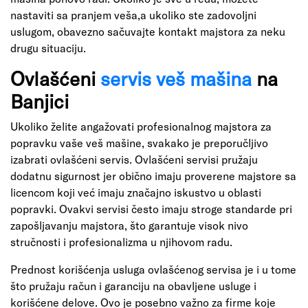
nastaviti sa pranjem veša,a ukoliko ste zadovoljni
uslugom, obavezno sačuvajte kontakt majstora za neku
drugu situaciju.
Ovlašćeni
servis veš mašina
na
Banjici
Ukoliko želite angažovati profesionalnog majstora za
popravku vaše veš mašine, svakako je preporučljivo
izabrati ovlašćeni servis. Ovlašćeni servisi pružaju
dodatnu sigurnost jer obično imaju proverene majstore sa
licencom koji već imaju značajno iskustvo u oblasti
popravki. Ovakvi servisi često imaju stroge standarde pri
zapošljavanju majstora, što garantuje visok nivo
stručnosti i profesionalizma u njihovom radu.
Prednost korišćenja usluga ovlašćenog servisa je i u tome
što pružaju račun i garanciju na obavljene usluge i
korišćene delove. Ovo je posebno važno za firme koje