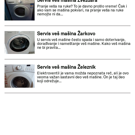
Pranje veša na ruke? To je davno prošlo vreme! Čak i
ako vam se mašina pokvari, na pranje veša na ruke
nemojte ni da...
Servis veš mašina Žarkovo
U servis veš mašine često spada i samo doterivanje,
dorađivanje i nameštanje veš mašine. Kako veš mašina
ne bi pravila...
Servis veš mašina Železnik
Elektroventil je vama možda nepoznata reč, ali je ovo
veoma važan sastavni deo veš mašine. On je taj deo
koji odrežuje...