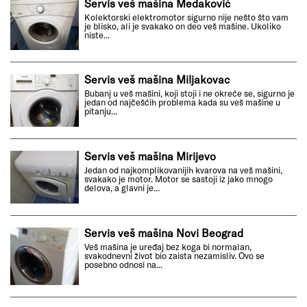
Servis veš mašina Medaković
Kolektorski elektromotor sigurno nije nešto što vam
je blisko, ali je svakako on deo veš mašine. Ukoliko
niste...
Servis veš mašina Miljakovac
Bubanj u veš mašini, koji stoji i ne okreće se, sigurno je
jedan od najčešćih problema kada su veš mašine u
pitanju...
Servis veš mašina Mirijevo
Jedan od najkomplikovanijih kvarova na veš mašini,
svakako je motor. Motor se sastoji iz jako mnogo
delova, a glavni je...
Servis veš mašina Novi Beograd
Veš mašina je uređaj bez koga bi normalan,
svakodnevni život bio zaista nezamisliv. Ovo se
posebno odnosi na...