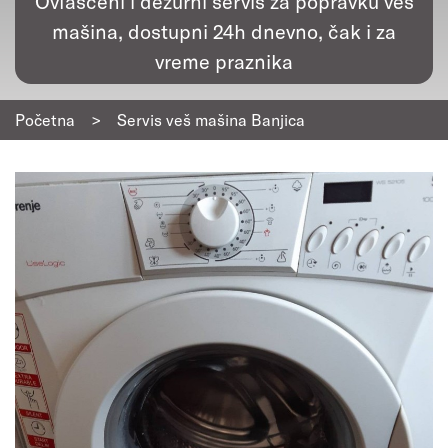
Ovlašćeni i dežurni servis za popravku veš
mašina, dostupni 24h dnevno, čak i za
vreme praznika
Početna
>
Servis veš mašina Banjica