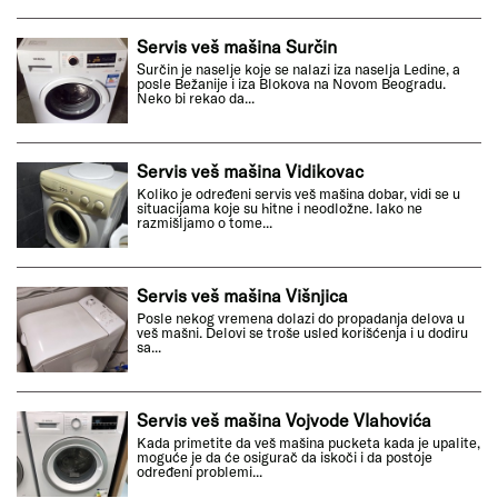
Servis veš mašina Surčin
Surčin je naselje koje se nalazi iza naselja Ledine, a
posle Bežanije i iza Blokova na Novom Beogradu.
Neko bi rekao da...
Servis veš mašina Vidikovac
Koliko je određeni servis veš mašina dobar, vidi se u
situacijama koje su hitne i neodložne. Iako ne
razmišljamo o tome...
Servis veš mašina Višnjica
Posle nekog vremena dolazi do propadanja delova u
veš mašni. Delovi se troše usled korišćenja i u dodiru
sa...
Servis veš mašina Vojvode Vlahovića
Kada primetite da veš mašina pucketa kada je upalite,
moguće je da će osigurač da iskoči i da postoje
određeni problemi...