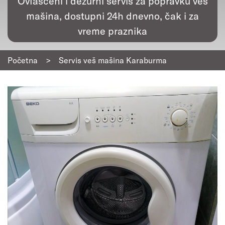
Ovlašćeni i dežurni servis za popravku veš
mašina, dostupni 24h dnevno, čak i za
vreme praznika
Početna
>
Servis veš mašina Karaburma