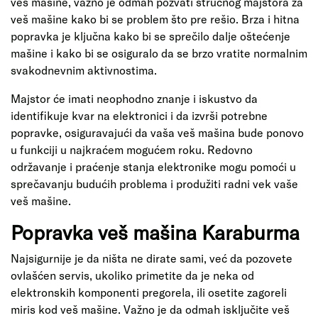
veš mašine, važno je odmah pozvati stručnog majstora za
veš mašine kako bi se problem što pre rešio. Brza i hitna
popravka je ključna kako bi se sprečilo dalje oštećenje
mašine i kako bi se osiguralo da se brzo vratite normalnim
svakodnevnim aktivnostima.
Majstor će imati neophodno znanje i iskustvo da
identifikuje kvar na elektronici i da izvrši potrebne
popravke, osiguravajući da vaša veš mašina bude ponovo
u funkciji u najkraćem mogućem roku. Redovno
održavanje i praćenje stanja elektronike mogu pomoći u
sprečavanju budućih problema i produžiti radni vek vaše
veš mašine.
Popravka veš mašina Karaburma
Najsigurnije je da ništa ne dirate sami, već da pozovete
ovlašćen servis, ukoliko primetite da je neka od
elektronskih komponenti pregorela, ili osetite zagoreli
miris kod veš mašine. Važno je da odmah isključite veš