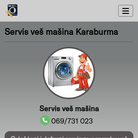
Servis veš mašina Karaburma
Servis veš mašina
069/731 023