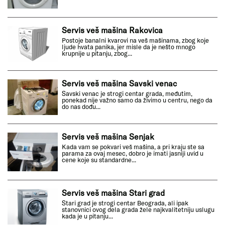
Servis veš mašina Rakovica
Postoje banalni kvarovi na veš mašinama, zbog koje
ljude hvata panika, jer misle da je nešto mnogo
krupnije u pitanju, zbog...
Servis veš mašina Savski venac
Savski venac je strogi centar grada, međutim,
ponekad nije važno samo da živimo u centru, nego da
do nas dođu...
Servis veš mašina Senjak
Kada vam se pokvari veš mašina, a pri kraju ste sa
parama za ovaj mesec, dobro je imati jasniji uvid u
cene koje su standardne...
Servis veš mašina Stari grad
Stari grad je strogi centar Beograda, ali ipak
stanovnici ovog dela grada žele najkvalitetniju uslugu
kada je u pitanju...