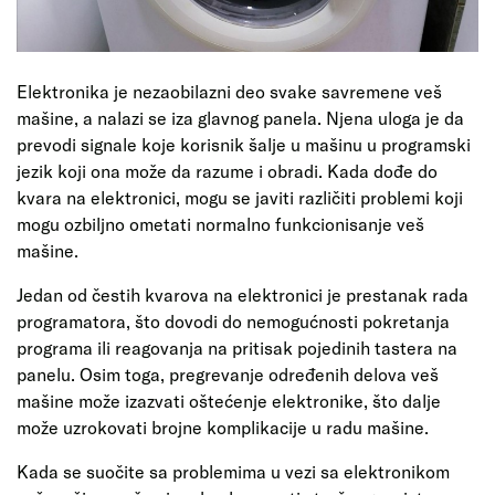
Elektronika je nezaobilazni deo svake savremene veš
mašine, a nalazi se iza glavnog panela. Njena uloga je da
prevodi signale koje korisnik šalje u mašinu u programski
jezik koji ona može da razume i obradi. Kada dođe do
kvara na elektronici, mogu se javiti različiti problemi koji
mogu ozbiljno ometati normalno funkcionisanje veš
mašine.
Jedan od čestih kvarova na elektronici je prestanak rada
programatora, što dovodi do nemogućnosti pokretanja
programa ili reagovanja na pritisak pojedinih tastera na
panelu. Osim toga, pregrevanje određenih delova veš
mašine može izazvati oštećenje elektronike, što dalje
može uzrokovati brojne komplikacije u radu mašine.
Kada se suočite sa problemima u vezi sa elektronikom