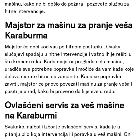
mašinu, kako ne bi došlo do požara i pozovete službu za
hitne intervencije.
Majstor za mašinu za pranje veša
Karaburma
Majstor će doći kod vas po hitnom postupku. Ovakvi
slučajevi spadaju u hitne intervencije i važno ih je rešiti u
što kraćem roku. Kada majstor pregleda celu mašinu,
uradiće sve potrebne popravke i moćiće da vam kaže koje
delove morate hitno da zamenite. Kada se popravka
završi, majstor će pnovo povezati mašinu za pranje veša i
pusiti je u rad, kako bi proverio da li je sve u redu.
Ovlašćeni servis za veš mašine
na Karaburmi
Svakako, najbolji izbor je ovlašćeni servis, kada je u
pitanju bilo koja intervencija ili poravka u veš mašini. Oni