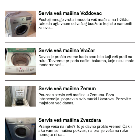
Servis veš mašina Voždovac
Postoji mnogo vrsta i modela veš mašina na tržištu,
tako da uglavnom od vašeg budžete koji ste namenili
za ovu...
Servis veš mašina Vračar
Davno je prošlo vreme kada smo bilo koji veš prali na
ruke. To vreme pripada našim bakama, koje nisu imale
moderne veš...
Servis veš mašina Zemun
Pouzdan servis veš mašina u Zemunu. Brza
intervencija, popravka svih marki i kvarova. Pozovite
majstora već danas.
Servis veš mašina Zvezdara
Pranje veša na ruke? To je davno prošlo vreme! Čak i
ako vam se mašina pokvari, na pranje veša na ruke
nemojte ni da...