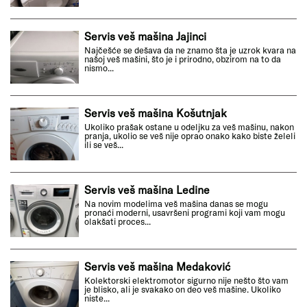
Servis veš mašina Jajinci
Najčešće se dešava da ne znamo šta je uzrok kvara na
našoj veš mašini, što je i prirodno, obzirom na to da
nismo...
Servis veš mašina Košutnjak
Ukoliko prašak ostane u odeljku za veš mašinu, nakon
pranja, ukolio se veš nije oprao onako kako biste želeli
ili se veš...
Servis veš mašina Ledine
Na novim modelima veš mašina danas se mogu
pronaći moderni, usavršeni programi koji vam mogu
olakšati proces...
Servis veš mašina Medaković
Kolektorski elektromotor sigurno nije nešto što vam
je blisko, ali je svakako on deo veš mašine. Ukoliko
niste...