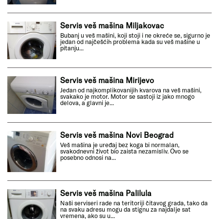
Servis veš mašina Miljakovac
Bubanj u veš mašini, koji stoji i ne okreće se, sigurno je
jedan od najčešćih problema kada su veš mašine u
pitanju...
Servis veš mašina Mirijevo
Jedan od najkomplikovanijih kvarova na veš mašini,
svakako je motor. Motor se sastoji iz jako mnogo
delova, a glavni je...
Servis veš mašina Novi Beograd
Veš mašina je uređaj bez koga bi normalan,
svakodnevni život bio zaista nezamisliv. Ovo se
posebno odnosi na...
Servis veš mašina Palilula
Naši serviseri rade na teritoriji čitavog grada, tako da
na svaku adresu mogu da stignu za najdalje sat
vremena, ako su u...