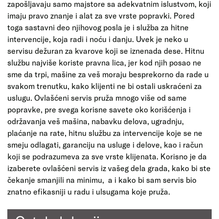
zapošljavaju samo majstore sa adekvatnim islustvom, koji
imaju pravo znanje i alat za sve vrste popravki. Pored
toga sastavni deo njihovog posla je i služba za hitne
intervencije, koja radi i noću i danju. Uvek je neko u
servisu dežuran za kvarove koji se iznenada dese. Hitnu
službu najviše koriste pravna lica, jer kod njih posao ne
sme da trpi, mašine za veš moraju besprekorno da rade u
svakom trenutku, kako klijenti ne bi ostali uskraćeni za
uslugu. Ovlašćeni servis pruža mnogo više od same
popravke, pre svega korisne savete oko korišćenja i
održavanja veš mašina, nabavku delova, ugradnju,
plaćanje na rate, hitnu službu za intervencije koje se ne
smeju odlagati, garanciju na usluge i delove, kao i račun
koji se podrazumeva za sve vrste klijenata. Korisno je da
izaberete ovlašćeni servis iz vašeg dela grada, kako bi ste
čekanje smanjili na minimu, a i kako bi sam servis bio
znatno efikasniji u radu i ulsugama koje pruža.