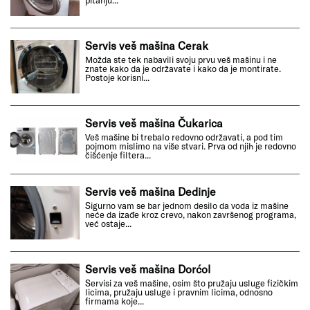
Servis veš mašina Cerak
Možda ste tek nabavili svoju prvu veš mašinu i ne
znate kako da je održavate i kako da je montirate.
Postoje korisni...
Servis veš mašina Čukarica
Veš mašine bi trebalo redovno održavati, a pod tim
pojmom mislimo na više stvari. Prva od njih je redovno
čišćenje filtera...
Servis veš mašina Dedinje
Sigurno vam se bar jednom desilo da voda iz mašine
neće da izađe kroz crevo, nakon završenog programa,
već ostaje...
Servis veš mašina Dorćol
Servisi za veš mašine, osim što pružaju usluge fizičkim
licima, pružaju usluge i pravnim licima, odnosno
firmama koje...