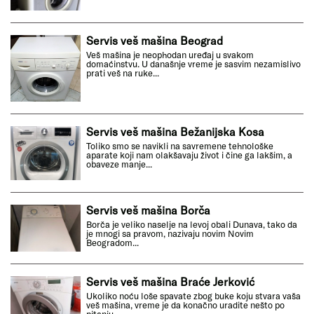
Servis veš mašina Beograd
Veš mašina je neophodan uređaj u svakom
domaćinstvu. U današnje vreme je sasvim nezamislivo
prati veš na ruke...
Servis veš mašina Bežanijska Kosa
Toliko smo se navikli na savremene tehnološke
aparate koji nam olakšavaju život i čine ga lakšim, a
obaveze manje...
Servis veš mašina Borča
Borča je veliko naselje na levoj obali Dunava, tako da
je mnogi sa pravom, nazivaju novim Novim
Beogradom...
Servis veš mašina Braće Jerković
Ukoliko noću loše spavate zbog buke koju stvara vaša
veš mašina, vreme je da konačno uradite nešto po
pitanju...