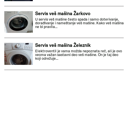
Servis veš mašina Žarkovo
U servis veš mašine često spada i samo doterivanje,
dorađivanje i nameštanje veš mašine. Kako veš mašina
ne bi pravila...
Servis veš mašina Železnik
Elektroventil je vama možda nepoznata reč, ali je ovo
veoma važan sastavni deo veš mašine. On je taj deo
koji odrežuje...