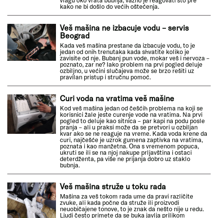
vlagu oko vrata bubnja, važno je reagovati što pre
kako ne bi došlo do većih oštećenja.
Veš mašina ne izbacuje vodu – servis
Beograd
Kada veš mašina prestane da izbacuje vodu, to je
jedan od onih trenutaka kada shvatite koliko je
zavisite od nje. Bubanj pun vode, mokar veš i nervoza –
poznato, zar ne? Iako problem na prvi pogled deluje
ozbiljno, u većini slučajeva može se brzo rešiti uz
pravilan pristup i stručnu pomoć.
Curi voda na vratima veš mašine
Kod veš mašina jedan od češćih problema na koji se
korisnici žale jeste curenje vode na vratima. Na prvi
pogled to deluje kao sitnica – par kapi na podu posle
pranja – ali u praksi može da se pretvori u ozbiljan
kvar ako se ne reaguje na vreme. Kada voda krene da
curi, najčešće je uzrok gumena zaptivka na vratima,
poznata i kao manžetna. Ona s vremenom popuca,
ukruti se ili se na njoj nakupe prljavština i ostaci
deterdženta, pa više ne prijanja dobro uz staklo
bubnja.
Veš mašina struže u toku rada
Mašina za veš tokom rada ume da pravi različite
zvuke, ali kada počne da struže ili proizvodi
neuobičajene tonove, to je znak da nešto nije u redu.
Ljudi često primete da se buka javlja prilikom