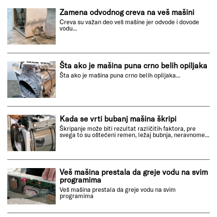
Zamena odvodnog creva na veš mašini
Creva su važan deo veš mašine jer odvode i dovode
vodu...
Šta ako je mašina puna crno belih opiljaka
Šta ako je mašina puna crno belih opiljaka...
Kada se vrti bubanj mašina škripi
Škripanje može biti rezultat različitih faktora, pre
svega to su oštećeni remen, ležaj bubnja, neravnome...
Veš mašina prestala da greje vodu na svim
programima
Veš mašina prestala da greje vodu na svim
programima