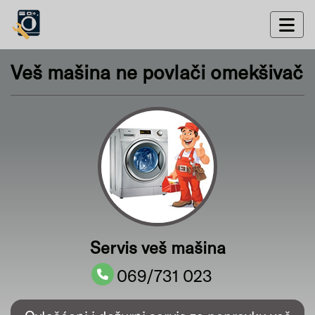
Veš mašina ne povlači omekšivač
Servis veš mašina
069/731 023