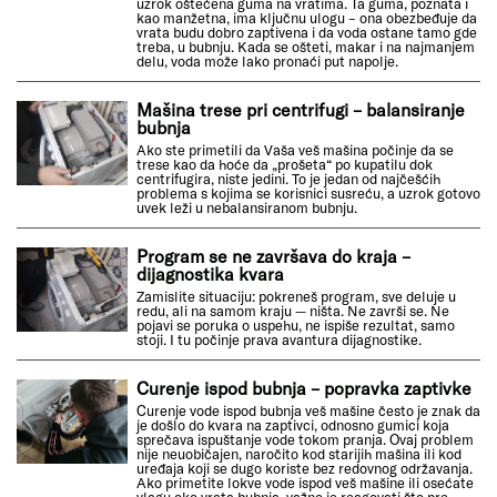
uzrok oštećena guma na vratima. Ta guma, poznata i
kao manžetna, ima ključnu ulogu – ona obezbeđuje da
vrata budu dobro zaptivena i da voda ostane tamo gde
treba, u bubnju. Kada se ošteti, makar i na najmanjem
delu, voda može lako pronaći put napolje.
Mašina trese pri centrifugi – balansiranje
bubnja
Ako ste primetili da Vaša veš mašina počinje da se
trese kao da hoće da „prošeta“ po kupatilu dok
centrifugira, niste jedini. To je jedan od najčešćih
problema s kojima se korisnici susreću, a uzrok gotovo
uvek leži u nebalansiranom bubnju.
Program se ne završava do kraja –
dijagnostika kvara
Zamislite situaciju: pokreneš program, sve deluje u
redu, ali na samom kraju — ništa. Ne završi se. Ne
pojavi se poruka o uspehu, ne ispiše rezultat, samo
stoji. I tu počinje prava avantura dijagnostike.
Curenje ispod bubnja – popravka zaptivke
Curenje vode ispod bubnja veš mašine često je znak da
je došlo do kvara na zaptivci, odnosno gumici koja
sprečava ispuštanje vode tokom pranja. Ovaj problem
nije neuobičajen, naročito kod starijih mašina ili kod
uređaja koji se dugo koriste bez redovnog održavanja.
Ako primetite lokve vode ispod veš mašine ili osećate