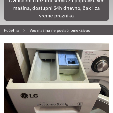
Ovlašćeni i dežurni servis za popravku veš
mašina, dostupni 24h dnevno, čak i za
vreme praznika
Početna
>
Veš mašina ne povlači omekšivač