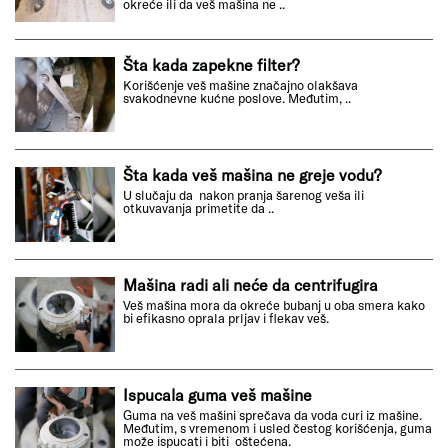
okreće ili da veš mašina ne ..
Šta kada zapekne filter?
Korišćenje veš mašine značajno olakšava
svakodnevne kućne poslove. Međutim, ..
Šta kada veš mašina ne greje vodu?
U slučaju da nakon pranja šarenog veša ili
otkuvavanja primetite da ..
Mašina radi ali neće da centrifugira
Veš mašina mora da okreće bubanj u oba smera kako
bi efikasno oprala prljav i flekav veš.
Ispucala guma veš mašine
Guma na veš mašini sprečava da voda curi iz mašine.
Međutim, s vremenom i usled čestog korišćenja, guma
može ispucati i biti oštećena.