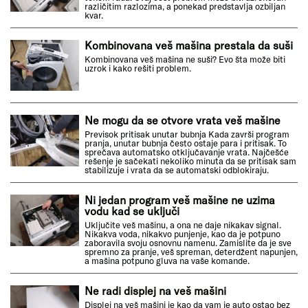
različitim razlozima, a ponekad predstavlja ozbiljan
kvar.
Kombinovana veš mašina prestala da suši
Kombinovana veš mašina ne suši? Evo šta može biti
uzrok i kako rešiti problem.
Ne mogu da se otvore vrata veš mašine
Previsok pritisak unutar bubnja Kada završi program
pranja, unutar bubnja često ostaje para i pritisak. To
sprečava automatsko otključavanje vrata. Najčešće
rešenje je sačekati nekoliko minuta da se pritisak sam
stabilizuje i vrata da se automatski odblokiraju.
Ni jedan program veš mašine ne uzima
vodu kad se uključi
Uključite veš mašinu, a ona ne daje nikakav signal.
Nikakva voda, nikakvo punjenje, kao da je potpuno
zaboravila svoju osnovnu namenu. Zamislite da je sve
spremno za pranje, veš spreman, deterdžent napunjen,
a mašina potpuno gluva na vaše komande.
Ne radi displej na veš mašini
Displej na veš mašini je kao da vam je auto ostao bez