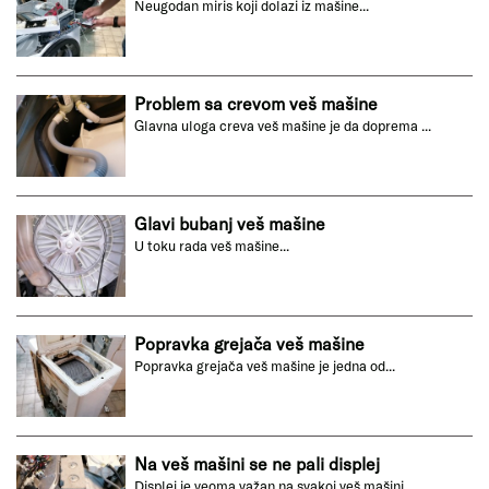
Neugodan miris koji dolazi iz mašine...
Problem sa crevom veš mašine
Glavna uloga creva veš mašine je da doprema ...
Glavi bubanj veš mašine
U toku rada veš mašine...
Popravka grejača veš mašine
Popravka grejača veš mašine je jedna od...
Na veš mašini se ne pali displej
Displej je veoma važan na svakoj veš mašini...