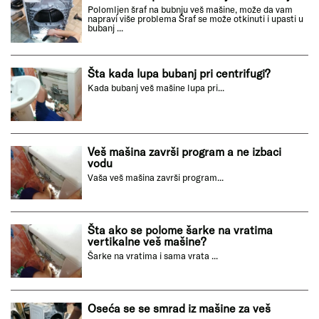
Polomljen šraf na bubnju veš mašine, može da vam
napravi više problema Šraf se može otkinuti i upasti u
bubanj ...
Šta kada lupa bubanj pri centrifugi?
Kada bubanj veš mašine lupa pri...
Veš mašina završi program a ne izbaci
vodu
Vaša veš mašina završi program...
Šta ako se polome šarke na vratima
vertikalne veš mašine?
Šarke na vratima i sama vrata ...
Oseća se se smrad iz mašine za veš