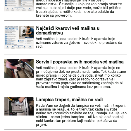
među najčešće i najneprijatnije kvarove u
domaćinstvu. Situacija u kojoj nakon pranja otvorite
vrata, a bubanj je i dalje pun vode, može biti prilično
frustrirajuća, naročito kada ne znate odakle da
krenete sa proverom.
Najčešći kvarovi veš mašina u
domaćinstvu
Veš mašina je jedan od onih kućnih aparata koje
uzimamo zdravo za gotovo – sve dok ne prestane da
radi.
Servis i popravka svih modela veš mašina
Veš mašina je jedan od onih kućnih aparata koje ne
primećujemo dok ne prestanu da rade. Tek kada stane
usred pranja ili počne da curi voda, shvatimo koliko
nam zapravo znači. Zato je redovno održavanje i
pravovremena popravka od suštinskog značaja da bi
Vaša mašina trajala godinama bez problema.
Lampica treperi, mašina ne radi
Kada Vam se dogodi da lampica na veš mašini treperi,
a mašina ne reaguje, to je trenutak kada shvatite
koliko svakodnevno zavisite od tog uređaja. Deluje kao
sitnica – samo jedna lampica – ali iza nje obično stoji
neki konkretan problem koji mašina pokušava da
prijavi.