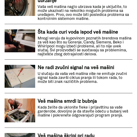
ubrzanje
Vaša veš mašina naglo ubrzava kada je uključite, to
može ukazivati na nekoliko mogućih problema sa
uređajem. Prvo, ovo može biti posledica problema sa
kontrolnim sistemom mašine.
Šta kada curi voda ispod veš mašine
Mnogi veruju da kupovinom poznatih brendova mašina
za veš kao što su Gorenje, Candy, Siemens, Beko i
Whirlpool mogu izbeći probleme, ali to nije uvek
slučaj. Svi proizvođači se suočavaju sa problemima,
najčešće zbog dotrajalosti delova.
Ne radi zvučni signal na veš mašini
U slučaju da vaša veš mašina više ne emituje zvučni
signal kada završi ciklus pranja ili tokom rada, to
može biti znak različitih problema.
Veš mašina smrdi iz bubnja
Kada želite da uklonite fleke i prljavštinu sa vaše
garderobe, dovoljno je da stavite odeću u bubanj veš
mašine i pokrenete odgovarajući program pranja.
Veš mašina škripi pri radu