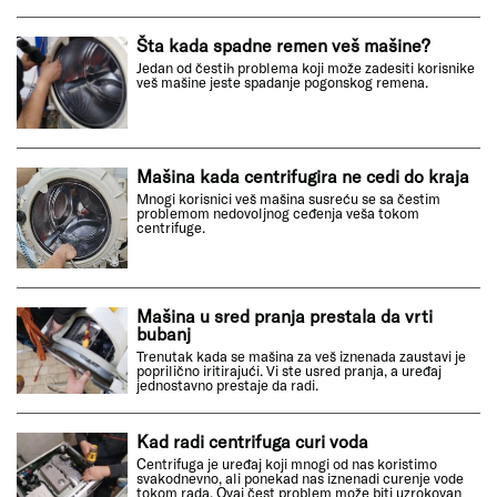
Šta kada spadne remen veš mašine?
Jedan od čestih problema koji može zadesiti korisnike
veš mašine jeste spadanje pogonskog remena.
Mašina kada centrifugira ne cedi do kraja
Mnogi korisnici veš mašina susreću se sa čestim
problemom nedovoljnog ceđenja veša tokom
centrifuge.
Mašina u sred pranja prestala da vrti
bubanj
Trenutak kada se mašina za veš iznenada zaustavi je
poprilično iritirajući. Vi ste usred pranja, a uređaj
jednostavno prestaje da radi.
Kad radi centrifuga curi voda
Centrifuga je uređaj koji mnogi od nas koristimo
svakodnevno, ali ponekad nas iznenadi curenje vode
tokom rada. Ovaj čest problem može biti uzrokovan