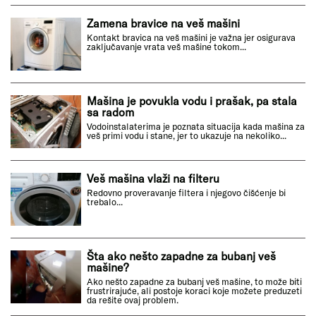
Zamena bravice na veš mašini
Kontakt bravica na veš mašini je važna jer osigurava
zaključavanje vrata veš mašine tokom...
Mašina je povukla vodu i prašak, pa stala
sa radom
Vodoinstalaterima je poznata situacija kada mašina za
veš primi vodu i stane, jer to ukazuje na nekoliko...
Veš mašina vlaži na filteru
Redovno proveravanje filtera i njegovo čišćenje bi
trebalo...
Šta ako nešto zapadne za bubanj veš
mašine?
Ako nešto zapadne za bubanj veš mašine, to može biti
frustrirajuće, ali postoje koraci koje možete preduzeti
da rešite ovaj problem.