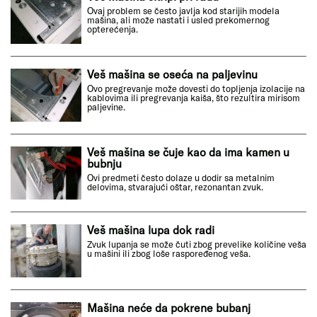
Ovaj problem se često javlja kod starijih modela
mašina, ali može nastati i usled prekomernog
opterećenja.
Veš mašina se oseća na paljevinu
Ovo pregrevanje može dovesti do topljenja izolacije na
kablovima ili pregrevanja kaiša, što rezultira mirisom
paljevine.
Veš mašina se čuje kao da ima kamen u
bubnju
Ovi predmeti često dolaze u dodir sa metalnim
delovima, stvarajući oštar, rezonantan zvuk.
Veš mašina lupa dok radi
Zvuk lupanja se može čuti zbog prevelike količine veša
u mašini ili zbog loše raspoređenog veša.
Mašina neće da pokrene bubanj