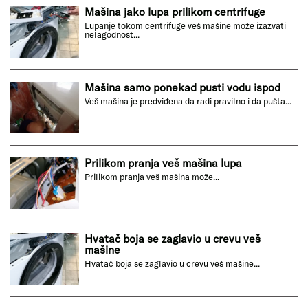
Mašina jako lupa prilikom centrifuge
Lupanje tokom centrifuge veš mašine može izazvati
nelagodnost...
Mašina samo ponekad pusti vodu ispod
Veš mašina je predviđena da radi pravilno i da pušta...
Prilikom pranja veš mašina lupa
Prilikom pranja veš mašina može...
Hvatač boja se zaglavio u crevu veš
mašine
Hvatač boja se zaglavio u crevu veš mašine...