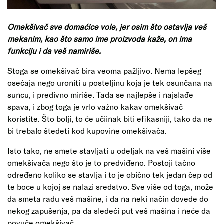
Omekšivač sve domaćice vole, jer osim što ostavlja veš
mekanim, kao što samo ime proizvoda kaže, on ima
funkciju i da veš namiriše.
Stoga se omekšivač bira veoma pažljivo. Nema lepšeg
osećaja nego uroniti u posteljinu koja je tek osunčana na
suncu, i predivno miriše. Tada se najlepše i najslađe
spava, i zbog toga je vrlo važno kakav omekšivač
koristite. Što bolji, to će učiinak biti efikasniji, tako da ne
bi trebalo štedeti kod kupovine omekšivača.
Isto tako, ne smete stavljati u odeljak na veš mašini više
omekšivača nego što je to predviđeno. Postoji tačno
određeno koliko se stavlja i to je obično tek jedan čep od
te boce u kojoj se nalazi sredstvo. Sve više od toga, može
da smeta radu veš mašine, i da na neki način dovede do
nekog zapušenja, pa da sledeći put veš mašina i neće da
povuče omekšivač.