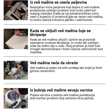
Iz veš mašine se oseća paljevina
Neprijatan miris paljevine koji dopire iz veš mašine
predstavlja ozbiljan problem koji može zabrinuti
svakog vlasnika. Kada se taj karakterističan miris
oseti u kupatilu ili prostoriji gde se nalazi veš mašina,
to često izaziva trenutnu paniku i zabrinutost.
Kada se uključi veš mašina čuje se
škripanje
Kada se veš mašina uključi i počne da proizvodi
neprijatne zvukove škripanja, to može biti ozbiljan
znak da nešto nije u redu. Ovaj problem je čest kod
mnogih domaćinstava i često izaziva zabrinutost kod
vlasnika.
Veš mašina neće da okreće
Veš mašina je jedan od onih uređaja bez kojih je život
gotovo nezamisliv.
Iz bubnja veš mašine sevaju varnice
Pojava varnica u bubnju veš mašine predstavlja
alarmantan problem koji zahteva hitnu pažnju.