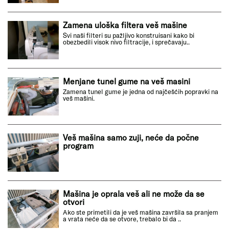
Zamena uloška filtera veš mašine
Svi naši filteri su pažljivo konstruisani kako bi
obezbedili visok nivo filtracije, i sprečavaju..
Menjane tunel gume na veš masini
Zamena tunel gume je jedna od najčešćih popravki na
veš mašini.
Veš mašina samo zuji, neće da počne
program
Mašina je oprala veš ali ne može da se
otvori
Ako ste primetili da je veš mašina završila sa pranjem
a vrata neće da se otvore, trebalo bi da ..