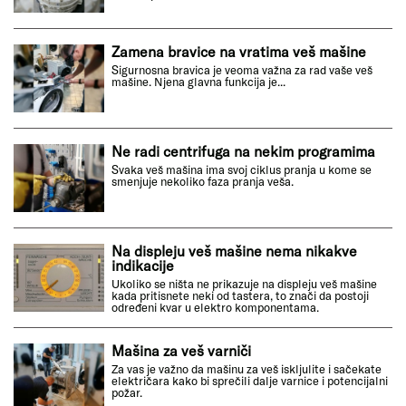
Zamena bravice na vratima veš mašine
Sigurnosna bravica je veoma važna za rad vaše veš
mašine. Njena glavna funkcija je...
Ne radi centrifuga na nekim programima
Svaka veš mašina ima svoj ciklus pranja u kome se
smenjuje nekoliko faza pranja veša.
Na displeju veš mašine nema nikakve
indikacije
Ukoliko se ništa ne prikazuje na displeju veš mašine
kada pritisnete neki od tastera, to znači da postoji
određeni kvar u elektro komponentama.
Mašina za veš varniči
Za vas je važno da mašinu za veš iskljulite i sačekate
električara kako bi sprečili dalje varnice i potencijalni
požar.