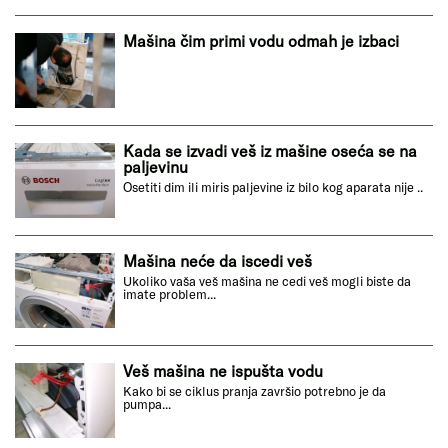
Mašina čim primi vodu odmah je izbaci
Kada se izvadi veš iz mašine oseća se na
paljevinu
Osetiti dim ili miris paljevine iz bilo kog aparata nije ..
Mašina neće da iscedi veš
Ukoliko vaša veš mašina ne cedi veš mogli biste da
imate problem...
Veš mašina ne ispušta vodu
Kako bi se ciklus pranja završio potrebno je da
pumpa...