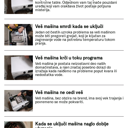
kontrolne table. Odjednom vam taj inače pouzdani
uređaj koji vam olakšava život postaje potpuna
misterija.
Veš mašina smrdi kada se uključi
Jedan od čestih uzroka problema sa veš mašinom
može biti pregoreli grejač, koji je ključan za
zagrevanje vode na potrebnu temperaturu tokom
pranja.
Veš mašina krči u toku programa
Veš mašina je postala neizostavni deo naših
domaćinstava, a njen značaj posebno dolazi do
izražaja kada naiđemo na probleme poput kvara ili
nedostatka vode.
Veš mašina ne cedi veš
Veš mašina, bez obzira na brend, ima svoj vek trajanja i
povremeno se može pokvariti.
Kada se uključi mašina naglo dobije