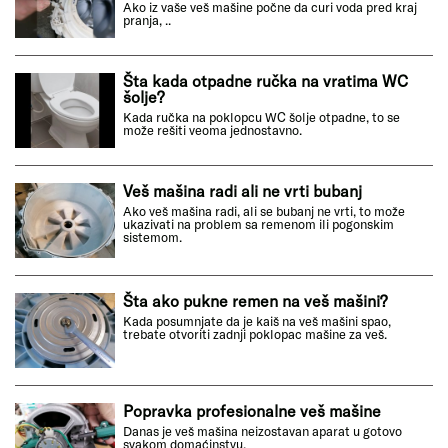
Ako iz vaše veš mašine počne da curi voda pred kraj
pranja, ..
Šta kada otpadne ručka na vratima WC
šolje?
Kada ručka na poklopcu WC šolje otpadne, to se
može rešiti veoma jednostavno.
Veš mašina radi ali ne vrti bubanj
Ako veš mašina radi, ali se bubanj ne vrti, to može
ukazivati na problem sa remenom ili pogonskim
sistemom.
Šta ako pukne remen na veš mašini?
Kada posumnjate da je kaiš na veš mašini spao,
trebate otvoriti zadnji poklopac mašine za veš.
Popravka profesionalne veš mašine
Danas je veš mašina neizostavan aparat u gotovo
svakom domaćinstvu.