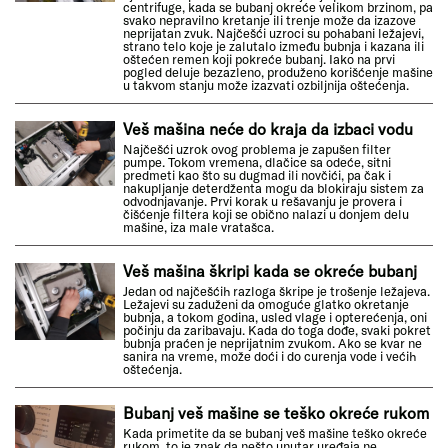
centrifuge, kada se bubanj okreće velikom brzinom, pa
svako nepravilno kretanje ili trenje može da izazove
neprijatan zvuk. Najčešći uzroci su pohabani ležajevi,
strano telo koje je zalutalo između bubnja i kazana ili
oštećen remen koji pokreće bubanj. Iako na prvi
pogled deluje bezazleno, produženo korišćenje mašine
u takvom stanju može izazvati ozbiljnija oštećenja.
Veš mašina neće do kraja da izbaci vodu
Najčešći uzrok ovog problema je zapušen filter
pumpe. Tokom vremena, dlačice sa odeće, sitni
predmeti kao što su dugmad ili novčići, pa čak i
nakupljanje deterdženta mogu da blokiraju sistem za
odvodnjavanje. Prvi korak u rešavanju je provera i
čišćenje filtera koji se obično nalazi u donjem delu
mašine, iza male vratašca.
Veš mašina škripi kada se okreće bubanj
Jedan od najčešćih razloga škripe je trošenje ležajeva.
Ležajevi su zaduženi da omoguće glatko okretanje
bubnja, a tokom godina, usled vlage i opterećenja, oni
počinju da zaribavaju. Kada do toga dođe, svaki pokret
bubnja praćen je neprijatnim zvukom. Ako se kvar ne
sanira na vreme, može doći i do curenja vode i većih
oštećenja.
Bubanj veš mašine se teško okreće rukom
Kada primetite da se bubanj veš mašine teško okreće
rukom, to je znak da nešto unutar uređaja ne