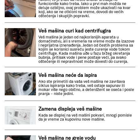
funkcioniše kako treba. Iako u prvi mah možda ne
deluje ozbiljno, ovaj problem može ukazivati na kvar
koji, ako se ne otkloni na vreme, dovodi do većih
oštećenja i skupljih popravki.
Veš mašina curi kad centrifugira
Veš mašina je jedan od najkorisnijih aparata u
domaćinstvu, ali s vremena na vreme može da izazove
i neprijatna iznenađenja. Jedan od čestih problema sa
kojim se korisnici susreću jeste curenje vode tokom
centrifuge. Kada mašina uđe u fazu bržeg okretanja
bubnja, pritisak vode i pene postaje veći, pa svako
oštećenje ili nepravilnost može dovesti do curenja.
Veš mašina neće da ispira
Ako ste primetili da vaša veš mašina ne završava
ciklus ispiranja kako treba, veš ostaje sapunav ili
mokar više nego obično, a deterdžent se oseća i posle
pranja – niste jedini.
Zamena displeja veš mašine
Kada se displej na veš mašini pokvari, mnogi pomisle
da je vreme za kupovinu nove mašine.
Veš mašina ne greje vodu