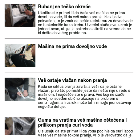
Bubanj se teško okreće
Ukoliko ste primetili da Vaša veš mašina ne prima
dovoljno vode, ili da veš nakon pranja izlazi jedva
pokvašen, to je znak da nešto u sistemu za dovod vode
ne funkcioniše kako treba. U većini slučajeva, uzrok je
jednostavan, ali ga je potrebno otkriti na vreme da ne
bi došlo do većeg problema.
Mašina ne prima dovoljno vode
Veš ostaje vlažan nakon pranja
Kada se ciklus pranja završi, a veš i dalje ostane
vlažan, prvo što pomislite jeste da nešto nije u redu s
mašinom. I najčešće ste u pravu. Veš koji ne izađe
dovoljno isceđen obično ukazuje na problem s
centrifugom, ali uzrok može biti i mnogo jednostavniji
nego što deluje.
Guma na vratima veš mašine oštećena i
prilikom pranja curi voda
U slučaju da ste primetili da voda počinje da curi ispod
Vaše veš mašine tokom pranja, vrlo je verovatno da je