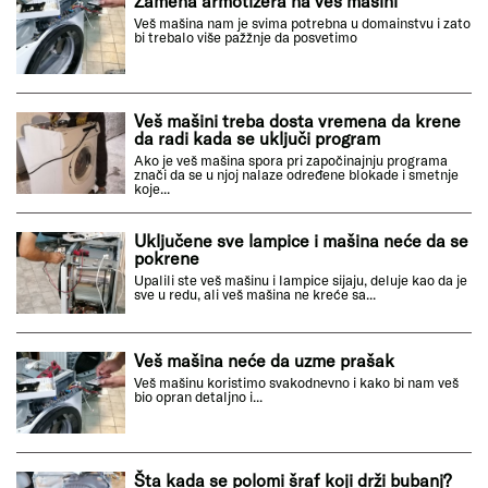
Zamena armotizera na veš mašini
Veš mašina nam je svima potrebna u domainstvu i zato
bi trebalo više pažžnje da posvetimo
Veš mašini treba dosta vremena da krene
da radi kada se uključi program
Ako je veš mašina spora pri započinajnju programa
znači da se u njoj nalaze određene blokade i smetnje
koje...
Uključene sve lampice i mašina neće da se
pokrene
Upalili ste veš mašinu i lampice sijaju, deluje kao da je
sve u redu, ali veš mašina ne kreće sa...
Veš mašina neće da uzme prašak
Veš mašinu koristimo svakodnevno i kako bi nam veš
bio opran detaljno i...
Šta kada se polomi šraf koji drži bubanj?