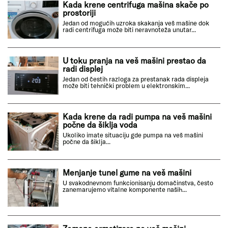
Kada krene centrifuga mašina skače po
prostoriji
Jedan od mogućih uzroka skakanja veš mašine dok
radi centrifuga može biti neravnoteža unutar...
U toku pranja na veš mašini prestao da
radi displej
Jedan od čestih razloga za prestanak rada displeja
može biti tehnički problem u elektronskim...
Kada krene da radi pumpa na veš mašini
počne da šiklja voda
Ukoliko imate situaciju gde pumpa na veš mašini
počne da šiklja...
Menjanje tunel gume na veš mašini
U svakodnevnom funkcionisanju domačinstva, često
zanemarujemo vitalne komponente naših...