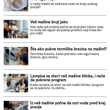
U vašoj mašini se zadržava voda na kraju svakog
pranja?
Veš mašina bruji jako
Ako vaša veš mašina počne da bruji jako tokom rada,
to može biti signal da postoji problem koji treba što
pre rešiti.
Šta ako pukne termička bravica na mašini?
Termička bravica, često poznata i kao sigurnosna
bravica, igra veoma..
Lampica za start veš mašine blinka, i neće
da pokrene program
Kada lampica za start na veš mašini blinka i program
se ne pokreće, to obično..
Iz veš mašine počne da curi voda pred kraj
pranja