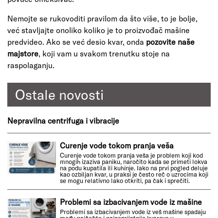
Nemojte se rukovoditi pravilom da što više, to je bolje,
već stavljajte onoliko koliko je to proizvođač mašine
predvideo. Ako se već desio kvar, onda
pozovite naše
majstore
, koji vam u svakom trenutku stoje na
raspolaganju.
Ostale novosti
Nepravilna centrifuga i vibracije
Curenje vode tokom pranja veša
Curenje vode tokom pranja veša je problem koji kod
mnogih izaziva paniku, naročito kada se primeti lokva
na podu kupatila ili kuhinje. Iako na prvi pogled deluje
kao ozbiljan kvar, u praksi je često reč o uzrocima koji
se mogu relativno lako otkriti, pa čak i sprečiti.
Problemi sa izbacivanjem vode iz mašine
Problemi sa izbacivanjem vode iz veš mašine spadaju