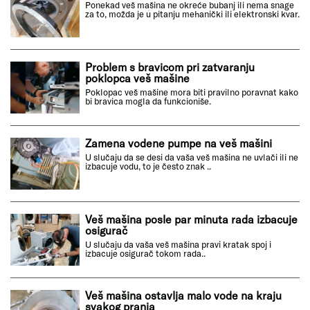
Ponekad veš mašina ne okreće bubanj ili nema snage
za to, možda je u pitanju mehanički ili elektronski kvar.
Problem s bravicom pri zatvaranju
poklopca veš mašine
Poklopac veš mašine mora biti pravilno poravnat kako
bi bravica mogla da funkcioniše.
Zamena vodene pumpe na veš mašini
U slučaju da se desi da vaša veš mašina ne uvlači ili ne
izbacuje vodu, to je često znak ..
Veš mašina posle par minuta rada izbacuje
osigurač
U slučaju da vaša veš mašina pravi kratak spoj i
izbacuje osigurač tokom rada..
Veš mašina ostavlja malo vode na kraju
svakog pranja