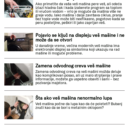
Ako primetite da vaša veš mašina pere veš, ali odeća
izlazi hladna čak i kada izaberete program sa toplom
ili vrućom vodom – vrlo je moguće da mašina više ne
greje vodu. Iako mašina i dalje završava ciklus, pranje
bez tople vode može biti neefikasno, pogotovo kada se
peru posteljine, peškiri ili jako zaprljan veš.
Pojavio se ključ na displeju veš mašine i ne
može da se otvori
U današnje vreme, većina modernih veš mašina ima
elektronski displej sa simbolima koji ukazuju na rad
mašine ili moguće probleme.
Zamena odvodnog creva veš mašine
Zamena odvodnog creva na veš mašini možda deluje
kao komplikovan posao, ali uz malo strpljenja i prave
informacije, možete ga uspešno obaviti i sami – bez
pozivanja majstora.
Šta ako veš mašina nenormalno lupa
Veš mašina počne da lupa kao da će poleteti? Bubanj
zvuči kao da se bori s metalnim oklopom?