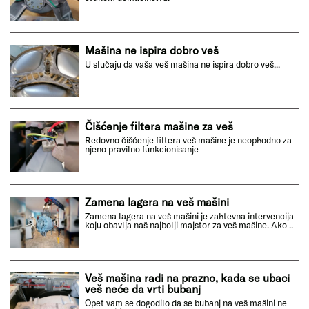
Mašina ne ispira dobro veš
U slučaju da vaša veš mašina ne ispira dobro veš,..
Čišćenje filtera mašine za veš
Redovno čišćenje filtera veš mašine je neophodno za
njeno pravilno funkcionisanje
Zamena lagera na veš mašini
Zamena lagera na veš mašini je zahtevna intervencija
koju obavlja naš najbolji majstor za veš mašine. Ako ..
Veš mašina radi na prazno, kada se ubaci
veš neće da vrti bubanj
Opet vam se dogodilo da se bubanj na veš mašini ne