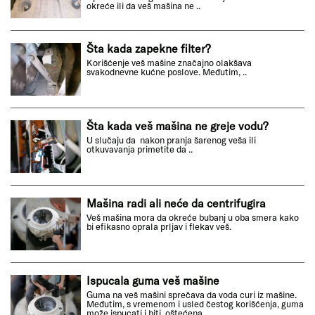
okreće ili da veš mašina ne ..
Šta kada zapekne filter?
Korišćenje veš mašine značajno olakšava
svakodnevne kućne poslove. Međutim, ..
Šta kada veš mašina ne greje vodu?
U slučaju da nakon pranja šarenog veša ili
otkuvavanja primetite da ..
Mašina radi ali neće da centrifugira
Veš mašina mora da okreće bubanj u oba smera kako
bi efikasno oprala prljav i flekav veš.
Ispucala guma veš mašine
Guma na veš mašini sprečava da voda curi iz mašine.
Međutim, s vremenom i usled čestog korišćenja, guma
može ispucati i biti oštećena.