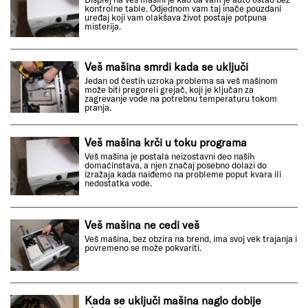
kontrolne table. Odjednom vam taj inače pouzdani
uređaj koji vam olakšava život postaje potpuna
misterija.
Veš mašina smrdi kada se uključi
Jedan od čestih uzroka problema sa veš mašinom
može biti pregoreli grejač, koji je ključan za
zagrevanje vode na potrebnu temperaturu tokom
pranja.
Veš mašina krči u toku programa
Veš mašina je postala neizostavni deo naših
domaćinstava, a njen značaj posebno dolazi do
izražaja kada naiđemo na probleme poput kvara ili
nedostatka vode.
Veš mašina ne cedi veš
Veš mašina, bez obzira na brend, ima svoj vek trajanja i
povremeno se može pokvariti.
Kada se uključi mašina naglo dobije