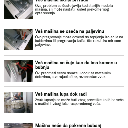
Ovaj problem se često javlja kod starijih modela
mašina, ali može nastati i usled prekomernog
opterećenja.
Veš mašina se oseća na paljevinu
Ovo pregrevanje može dovesti do topljenja izolacije na
kablovima ili pregrevanja kaiša, što rezultira mirisom
paljevine.
Veš mašina se čuje kao da ima kamen u
bubnju
Ovi predmeti često dolaze u dodir sa metalnim
delovima, stvarajući oštar, rezonantan zvuk.
Veš mašina lupa dok radi
Zvuk lupanja se može čuti zbog prevelike količine veša
u mašini ili zbog loše raspoređenog veša.
Mašina neće da pokrene bubanj