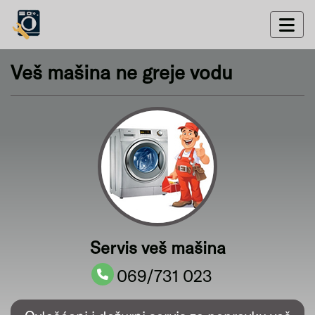
Veš mašina ne greje vodu
Servis veš mašina
069/731 023