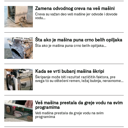
Zamena odvodnog creva na veš mašini
Creva su važan deo veš mašine jer odvode i dovode
vodu...
Šta ako je mašina puna crno belih opiljaka
Šta ako je mašina puna crno belih opiljaka...
Kada se vrti bubanj mašina škripi
Škripanje može biti rezultat različitih faktora, pre
svega to su oštećeni remen, ležaj bubnja, neravnome...
Veš mašina prestala da greje vodu na svim
programima
Veš mašina prestala da greje vodu na svim
programima