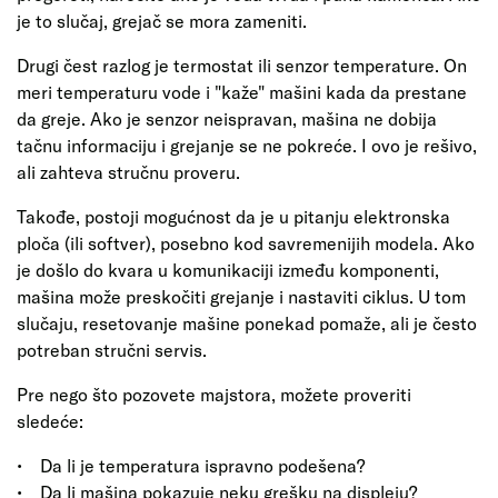
je to slučaj, grejač se mora zameniti.
Drugi čest razlog je termostat ili senzor temperature. On
meri temperaturu vode i "kaže" mašini kada da prestane
da greje. Ako je senzor neispravan, mašina ne dobija
tačnu informaciju i grejanje se ne pokreće. I ovo je rešivo,
ali zahteva stručnu proveru.
Takođe, postoji mogućnost da je u pitanju elektronska
ploča (ili softver), posebno kod savremenijih modela. Ako
je došlo do kvara u komunikaciji između komponenti,
mašina može preskočiti grejanje i nastaviti ciklus. U tom
slučaju, resetovanje mašine ponekad pomaže, ali je često
potreban stručni servis.
Pre nego što pozovete majstora, možete proveriti
sledeće:
• Da li je temperatura ispravno podešena?
• Da li mašina pokazuje neku grešku na displeju?