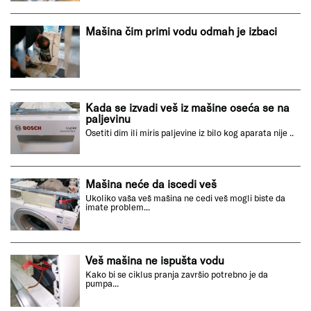
Mašina čim primi vodu odmah je izbaci
Kada se izvadi veš iz mašine oseća se na
paljevinu
Osetiti dim ili miris paljevine iz bilo kog aparata nije ..
Mašina neće da iscedi veš
Ukoliko vaša veš mašina ne cedi veš mogli biste da
imate problem...
Veš mašina ne ispušta vodu
Kako bi se ciklus pranja završio potrebno je da
pumpa...