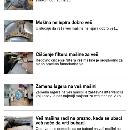
Mašina ne ispira dobro veš
U slučaju da vaša veš mašina ne ispira dobro veš,..
Čišćenje filtera mašine za veš
Redovno čišćenje filtera veš mašine je neophodno za
njeno pravilno funkcionisanje
Zamena lagera na veš mašini
Zamena lagera na veš mašini je zahtevna intervencija
koju obavlja naš najbolji majstor za veš mašine. Ako ..
Veš mašina radi na prazno, kada se ubaci
veš neće da vrti bubanj
Opet vam se dogodilo da se bubanj na veš mašini ne