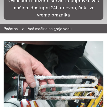
Ovlašćeni i dežurni servis za popravku veš
mašina, dostupni 24h dnevno, čak i za
vreme praznika
Početna
>
Veš mašina ne greje vodu