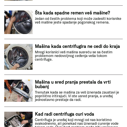
Šta kada spadne remen veš mašine?
Jedan od čestih problema koji može zadesiti korisnike
veš mašine jeste spadanje pogonskog remena.
Mašina kada centrifugira ne cedi do kraja
Mnogi korisnici veš mašina susreću se sa čestim
problemom nedovoljnog ceđenja veša tokom
centrifuge.
Mašina u sred pranja prestala da vrti
bubanj
Trenutak kada se mašina za veš iznenada zaustavi je
poprilično iritirajući. Vi ste usred pranja, a uređaj
jednostavno prestaje da radi.
Kad radi centrifuga curi voda
Centrifuga je uređaj koji mnogi od nas koristimo
svakodnevno, ali ponekad nas iznenadi curenje vode