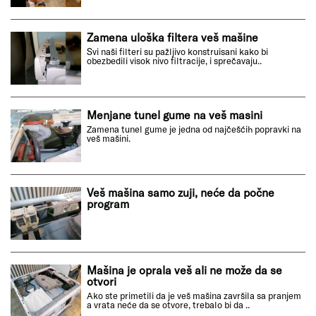
Zamena uloška filtera veš mašine
Svi naši filteri su pažljivo konstruisani kako bi
obezbedili visok nivo filtracije, i sprečavaju..
Menjane tunel gume na veš masini
Zamena tunel gume je jedna od najčešćih popravki na
veš mašini.
Veš mašina samo zuji, neće da počne
program
Mašina je oprala veš ali ne može da se
otvori
Ako ste primetili da je veš mašina završila sa pranjem
a vrata neće da se otvore, trebalo bi da ..