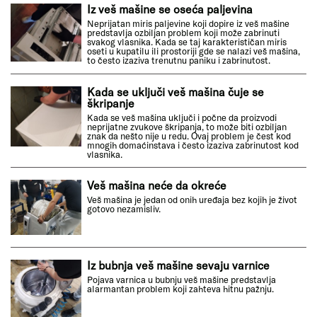
Iz veš mašine se oseća paljevina
Neprijatan miris paljevine koji dopire iz veš mašine
predstavlja ozbiljan problem koji može zabrinuti
svakog vlasnika. Kada se taj karakterističan miris
oseti u kupatilu ili prostoriji gde se nalazi veš mašina,
to često izaziva trenutnu paniku i zabrinutost.
Kada se uključi veš mašina čuje se
škripanje
Kada se veš mašina uključi i počne da proizvodi
neprijatne zvukove škripanja, to može biti ozbiljan
znak da nešto nije u redu. Ovaj problem je čest kod
mnogih domaćinstava i često izaziva zabrinutost kod
vlasnika.
Veš mašina neće da okreće
Veš mašina je jedan od onih uređaja bez kojih je život
gotovo nezamisliv.
Iz bubnja veš mašine sevaju varnice
Pojava varnica u bubnju veš mašine predstavlja
alarmantan problem koji zahteva hitnu pažnju.