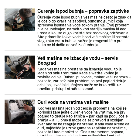
Curenje ispod bubnja – popravka zaptivke
Curenje vode ispod bubnja veš mašine često je znak da
je došlo do kvara na zaptivci, odnosno gumici koja
sprečava ispuštanje vode tokom pranja. Ovaj problem
nije neuobičajen, naročito kod starijih mašina ili kod
uređaja koji se dugo koriste bez redovnog održavanja.
Ako primetite lokve vode ispod veš mašine ili osećate
vlagu oko vrata bubnja, važno je reagovati što pre
kako ne bi došlo do većih oštećenja.
Veš mašina ne izbacuje vodu – servis
Beograd
Kada veš mašina prestane da izbacuje vodu, to je
jedan od onih trenutaka kada shvatite koliko je
zavisite od nje. Bubanj pun vode, mokar veš i nervoza –
poznato, zar ne? Iako problem na prvi pogled deluje
ozbiljno, u većini slučajeva može se brzo rešiti uz
pravilan pristup i stručnu pomoć.
Curi voda na vratima veš mašine
Kod veš mašina jedan od češćih problema na koji se
korisnici žale jeste curenje vode na vratima. Na prvi
pogled to deluje kao sitnica – par kapi na podu posle
pranja – ali u praksi može da se pretvori u ozbiljan
kvar ako se ne reaguje na vreme. Kada voda krene da
curi, najčešće je uzrok gumena zaptivka na vratima,
poznata i kao manžetna. Ona s vremenom popuca,
ukruti se ili se na njoj nakupe prljavština i ostaci