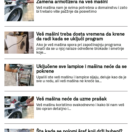
Zamena armotizera na veš mašini
Veš mašina nam je svima potrebna u domainstvu i zato
bi trebalo više pažžnje da posvetimo
Veš mašini treba dosta vremena da krene
da radi kada se uključi program
Ako je veš mašina spora pri započinajnju programa
znači da se u njoj nalaze određene blokade i smetnje
koje...
Uključene sve lampice i mašina neće da se
pokrene
Upalili ste veš mašinu i lampice sijaju, deluje kao da je
sve u redu, ali veš mašina ne kreće sa...
Veš mašina neće da uzme prašak
Veš mašinu koristimo svakodnevno i kako bi nam veš
bio opran detaljno i...
Šta kada se polomi šraf koji drži bubanj?