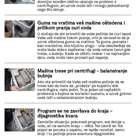
dovoljno isceđen obično ukazuje na problem s
centrifugom, ali uzrok može biti i mnogo jednostavniji
nego što deluje.
Guma na vratima veš mašine oštećena i
prilikom pranja curi voda
U slučaju da ste primetili da voda počinje da curi ispod
Vaše veš mašine tokom pranja, vrlo je verovatno da je
uzrok oštećena guma na vratima. Ta guma, poznata i
kao manžetna, ima ključnu ulogu – ona obezbeđuje da
vrata budu dobro zaptivena i da voda ostane tamo gde
treba, u bubnju. Kada se ošteti, makar i na najmanjem
delu, voda može lako pronaći put napolje.
Mašina trese pri centrifugi – balansiranje
bubnja
Ako ste primetili da Vaša veš mašina počinje da se
trese kao da hoće da „prošeta“ po kupatilu dok
centrifugira, niste jedini. To je jedan od najčešćih
problema s kojima se korisnici susreću, a uzrok gotovo
uvek leži u nebalansiranom bubnju.
Program se ne završava do kraja –
dijagnostika kvara
Zamislite situaciju: pokreneš program, sve deluje u
redu, ali na samom kraju — ništa. Ne završi se. Ne
pojavi se poruka o uspehu, ne ispiše rezultat, samo
stoji. I tu počinje prava avantura dijagnostike.