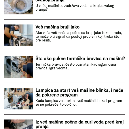
U vašoj mašini se zadržava voda na kraju svakog
pranja?
Veš mašina bruji jako
Ako vaša veš mašina počne da bruji jako tokom rada,
to može biti signal da postoji problem koji treba što
pre rešiti.
Šta ako pukne termička bravica na mašini?
Termička bravica, često poznata i kao sigurnosna
bravica, igra veoma..
Lampica za start veš mašine blinka, i neće
da pokrene program
Kada lampica za start na veš mašini blinka i program
se ne pokreće, to obično..
Iz veš mašine počne da curi voda pred kraj
pranja