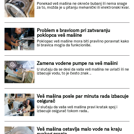
Ponekad veš mašina ne okreće bubanj ili nema snage
za to, možda je u pitanju mehanički ili elektronski kvar.
Problem s bravicom pri zatvaranju
poklopca veš mašine
Poklopac veš mašine mora biti pravilno poravnat kako
bi bravica mogla da funkcioniše.
Zamena vodene pumpe na veš mašini
U slučaju da se desi da vaša veš mašina ne uvlači ili ne
izbacuje vodu, to je često znak ..
Veš mašina posle par minuta rada izbacuje
osigurač
U slučaju da vaša veš mašina pravi kratak spoj i
izbacuje osigurač tokom rada..
Veš mašina ostavlja malo vode na kraju
svakog pranja