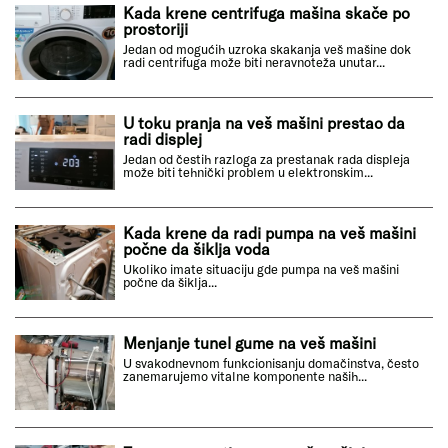
Kada krene centrifuga mašina skače po
prostoriji
Jedan od mogućih uzroka skakanja veš mašine dok
radi centrifuga može biti neravnoteža unutar...
U toku pranja na veš mašini prestao da
radi displej
Jedan od čestih razloga za prestanak rada displeja
može biti tehnički problem u elektronskim...
Kada krene da radi pumpa na veš mašini
počne da šiklja voda
Ukoliko imate situaciju gde pumpa na veš mašini
počne da šiklja...
Menjanje tunel gume na veš mašini
U svakodnevnom funkcionisanju domačinstva, često
zanemarujemo vitalne komponente naših...