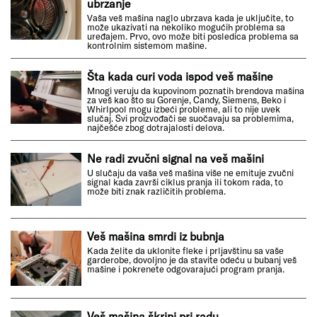
ubrzanje
Vaša veš mašina naglo ubrzava kada je uključite, to
može ukazivati na nekoliko mogućih problema sa
uređajem. Prvo, ovo može biti posledica problema sa
kontrolnim sistemom mašine.
Šta kada curi voda ispod veš mašine
Mnogi veruju da kupovinom poznatih brendova mašina
za veš kao što su Gorenje, Candy, Siemens, Beko i
Whirlpool mogu izbeći probleme, ali to nije uvek
slučaj. Svi proizvođači se suočavaju sa problemima,
najčešće zbog dotrajalosti delova.
Ne radi zvučni signal na veš mašini
U slučaju da vaša veš mašina više ne emituje zvučni
signal kada završi ciklus pranja ili tokom rada, to
može biti znak različitih problema.
Veš mašina smrdi iz bubnja
Kada želite da uklonite fleke i prljavštinu sa vaše
garderobe, dovoljno je da stavite odeću u bubanj veš
mašine i pokrenete odgovarajući program pranja.
Veš mašina škripi pri radu