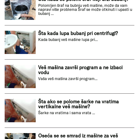
Polomljen šraf na bubnju veš mašine, može da vam
napravi više problema Šraf se može otkinuti i upasti u
bubanj ...
Šta kada lupa bubanj pri centrifugi?
Kada bubanj veš mašine lupa pri...
Veš mašina završi program a ne izbaci
vodu
Vaša veš mašina završi program...
Šta ako se polome šarke na vratima
vertikalne veš mašine?
Šarke na vratima i sama vrata ...
Oseća se se smrad iz mašine za veš