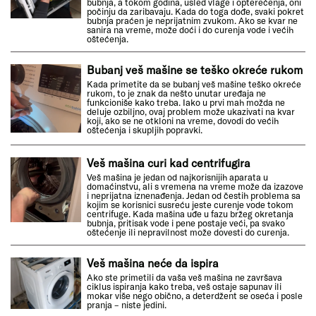
bubnja, a tokom godina, usled vlage i opterećenja, oni
počinju da zaribavaju. Kada do toga dođe, svaki pokret
bubnja praćen je neprijatnim zvukom. Ako se kvar ne
sanira na vreme, može doći i do curenja vode i većih
oštećenja.
Bubanj veš mašine se teško okreće rukom
Kada primetite da se bubanj veš mašine teško okreće
rukom, to je znak da nešto unutar uređaja ne
funkcioniše kako treba. Iako u prvi mah možda ne
deluje ozbiljno, ovaj problem može ukazivati na kvar
koji, ako se ne otkloni na vreme, dovodi do većih
oštećenja i skupljih popravki.
Veš mašina curi kad centrifugira
Veš mašina je jedan od najkorisnijih aparata u
domaćinstvu, ali s vremena na vreme može da izazove
i neprijatna iznenađenja. Jedan od čestih problema sa
kojim se korisnici susreću jeste curenje vode tokom
centrifuge. Kada mašina uđe u fazu bržeg okretanja
bubnja, pritisak vode i pene postaje veći, pa svako
oštećenje ili nepravilnost može dovesti do curenja.
Veš mašina neće da ispira
Ako ste primetili da vaša veš mašina ne završava
ciklus ispiranja kako treba, veš ostaje sapunav ili
mokar više nego obično, a deterdžent se oseća i posle
pranja – niste jedini.