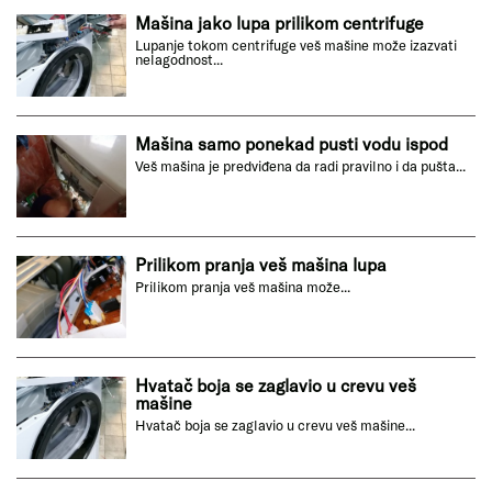
Mašina jako lupa prilikom centrifuge
Lupanje tokom centrifuge veš mašine može izazvati
nelagodnost...
Mašina samo ponekad pusti vodu ispod
Veš mašina je predviđena da radi pravilno i da pušta...
Prilikom pranja veš mašina lupa
Prilikom pranja veš mašina može...
Hvatač boja se zaglavio u crevu veš
mašine
Hvatač boja se zaglavio u crevu veš mašine...