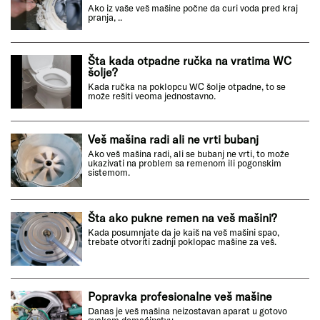
Ako iz vaše veš mašine počne da curi voda pred kraj
pranja, ..
Šta kada otpadne ručka na vratima WC
šolje?
Kada ručka na poklopcu WC šolje otpadne, to se
može rešiti veoma jednostavno.
Veš mašina radi ali ne vrti bubanj
Ako veš mašina radi, ali se bubanj ne vrti, to može
ukazivati na problem sa remenom ili pogonskim
sistemom.
Šta ako pukne remen na veš mašini?
Kada posumnjate da je kaiš na veš mašini spao,
trebate otvoriti zadnji poklopac mašine za veš.
Popravka profesionalne veš mašine
Danas je veš mašina neizostavan aparat u gotovo
svakom domaćinstvu.