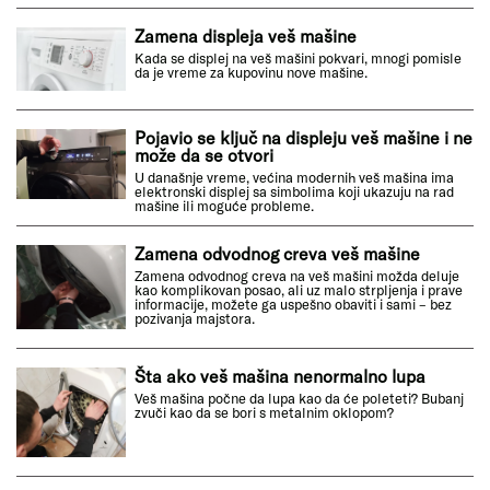
Zamena displeja veš mašine
Kada se displej na veš mašini pokvari, mnogi pomisle
da je vreme za kupovinu nove mašine.
Pojavio se ključ na displeju veš mašine i ne
može da se otvori
U današnje vreme, većina modernih veš mašina ima
elektronski displej sa simbolima koji ukazuju na rad
mašine ili moguće probleme.
Zamena odvodnog creva veš mašine
Zamena odvodnog creva na veš mašini možda deluje
kao komplikovan posao, ali uz malo strpljenja i prave
informacije, možete ga uspešno obaviti i sami – bez
pozivanja majstora.
Šta ako veš mašina nenormalno lupa
Veš mašina počne da lupa kao da će poleteti? Bubanj
zvuči kao da se bori s metalnim oklopom?