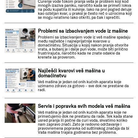
Curenje vode tokom pranja veša je problem koji kod
mnogih izaziva paniku, naročito kada se primeti lokva
na podu kupatila ili kuhinje. Iako na prvi pogled deluje
kao ozbiljan kvar, u praksi je često reč o uzrocima koji
se mogu relativno lako otkriti, pa čak i sprečiti.
Problemi sa izbacivanjem vode iz mašine
Problemi sa izbacivanjem vode iz veš mašine spadaju
među najčešće i najneprijatnije kvarove u
domaćinstvu. Situacija u kojoj nakon pranja otvorite
vrata, a bubanj je i dalje pun vode, može biti prilično
frustrirajuća, naročito kada ne znate odakle da
krenete sa proverom.
Najčešći kvarovi veš mašina u
domaćinstvu
Veš mašina je jedan od onih kućnih aparata koje
uzimamo zdravo za gotovo – sve dok ne prestane da
radi.
Servis i popravka svih modela veš mašina
Veš mašina je jedan od onih kućnih aparata koje ne
primećujemo dok ne prestanu da rade. Tek kada stane
usred pranja ili počne da curi voda, shvatimo koliko
nam zapravo znači. Zato je redovno održavanje i
pravovremena popravka od suštinskog značaja da bi
Vaša mašina trajala godinama bez problema.