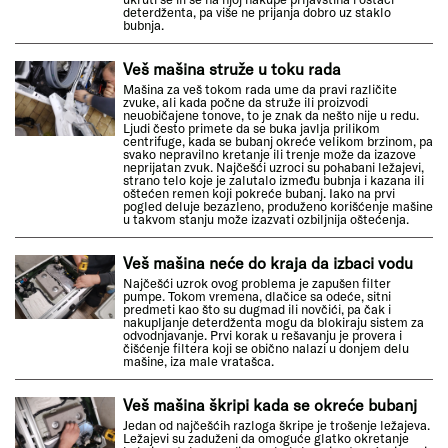
deterdženta, pa više ne prijanja dobro uz staklo
bubnja.
Veš mašina struže u toku rada
Mašina za veš tokom rada ume da pravi različite
zvuke, ali kada počne da struže ili proizvodi
neuobičajene tonove, to je znak da nešto nije u redu.
Ljudi često primete da se buka javlja prilikom
centrifuge, kada se bubanj okreće velikom brzinom, pa
svako nepravilno kretanje ili trenje može da izazove
neprijatan zvuk. Najčešći uzroci su pohabani ležajevi,
strano telo koje je zalutalo između bubnja i kazana ili
oštećen remen koji pokreće bubanj. Iako na prvi
pogled deluje bezazleno, produženo korišćenje mašine
u takvom stanju može izazvati ozbiljnija oštećenja.
Veš mašina neće do kraja da izbaci vodu
Najčešći uzrok ovog problema je zapušen filter
pumpe. Tokom vremena, dlačice sa odeće, sitni
predmeti kao što su dugmad ili novčići, pa čak i
nakupljanje deterdženta mogu da blokiraju sistem za
odvodnjavanje. Prvi korak u rešavanju je provera i
čišćenje filtera koji se obično nalazi u donjem delu
mašine, iza male vratašca.
Veš mašina škripi kada se okreće bubanj
Jedan od najčešćih razloga škripe je trošenje ležajeva.
Ležajevi su zaduženi da omoguće glatko okretanje