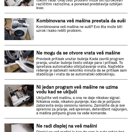
tokom rada. Ovaj čest problem može biti uzrokovan
različitim razlozima, a ponekad predstavlja ozbiljan
kvar.
Kombinovana veš mašina prestala da suši
Kombinovana veš mašina ne suši? Evo šta može biti
uzrok i kako rešiti problem.
Ne mogu da se otvore vrata veš mašine
Previsok pritisak unutar bubnja Kada završi program
pranja, unutar bubnja često ostaje para i pritisak. To
sprečava automatsko otključavanje vrata. Najčešće
rešenje je sačekati nekoliko minuta da se pritisak sam
stabilizuje i vrata da se automatski odblokiraju.
Ni jedan program veš mašine ne uzima
vodu kad se uključi
Uključite veš mašinu, a ona ne daje nikakav signal.
Nikakva voda, nikakvo punjenje, kao da je potpuno
zaboravila svoju osnovnu namenu. Zamislite da je sve
spremno za pranje, veš spreman, deterdžent napunjen,
a mašina potpuno gluva na vaše komande.
Ne radi displej na veš mašini
Displej na veš mašini je kao da vam je auto ostao bez