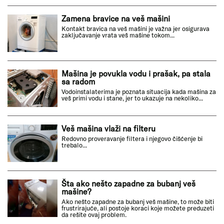
Zamena bravice na veš mašini
Kontakt bravica na veš mašini je važna jer osigurava
zaključavanje vrata veš mašine tokom...
Mašina je povukla vodu i prašak, pa stala
sa radom
Vodoinstalaterima je poznata situacija kada mašina za
veš primi vodu i stane, jer to ukazuje na nekoliko...
Veš mašina vlaži na filteru
Redovno proveravanje filtera i njegovo čišćenje bi
trebalo...
Šta ako nešto zapadne za bubanj veš
mašine?
Ako nešto zapadne za bubanj veš mašine, to može biti
frustrirajuće, ali postoje koraci koje možete preduzeti
da rešite ovaj problem.