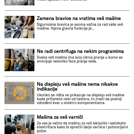
Zamena bravice na vratima veš mašine
Sigurnosna bravica je veoma važna za rad vaše veš
mašine. Njena glavna funkcija je...
Ne radi centrifuga na nekim programima
Svaka veš mašina ima svoj ciklus pranja u kome se
smenjuje nekoliko faza pranja veša.
Na displeju veš mašine nema nikakve
indikacije
Ukoliko se ništa ne prikazuje na displeju veš mašine
kada pritisnete neki od tastera, to znači da postoji
određeni kvar u elektro komponentama.
Mašina za veš varniči
Za vas je važno da mašinu za veš iskljulite i sačekate
električara kako bi sprečili dalje varnice i potencijalni
požar.