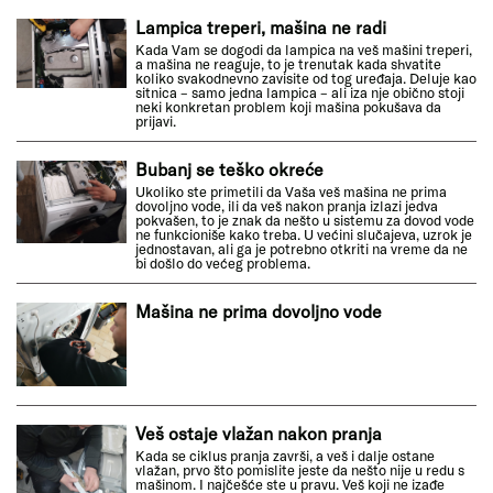
Lampica treperi, mašina ne radi
Kada Vam se dogodi da lampica na veš mašini treperi,
a mašina ne reaguje, to je trenutak kada shvatite
koliko svakodnevno zavisite od tog uređaja. Deluje kao
sitnica – samo jedna lampica – ali iza nje obično stoji
neki konkretan problem koji mašina pokušava da
prijavi.
Bubanj se teško okreće
Ukoliko ste primetili da Vaša veš mašina ne prima
dovoljno vode, ili da veš nakon pranja izlazi jedva
pokvašen, to je znak da nešto u sistemu za dovod vode
ne funkcioniše kako treba. U većini slučajeva, uzrok je
jednostavan, ali ga je potrebno otkriti na vreme da ne
bi došlo do većeg problema.
Mašina ne prima dovoljno vode
Veš ostaje vlažan nakon pranja
Kada se ciklus pranja završi, a veš i dalje ostane
vlažan, prvo što pomislite jeste da nešto nije u redu s
mašinom. I najčešće ste u pravu. Veš koji ne izađe