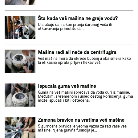
Šta kada veš mašina ne greje vodu?
U slučaju da nakon pranja šarenog veša ili
otkuvavanja primetite da ..
Mašina radi ali neće da centrifugira
Veš mašina mora da okreće bubanj u oba smera kako
bi efikasno oprala prljav i flekav veš.
Ispucala guma veš mašine
Guma na veš mašini sprečava da voda curi iz mašine.
Međutim, s vremenom i usled čestog korišćenja, guma
može ispucati i biti oštećena.
Zamena bravice na vratima veš mašine
Sigurnosna bravica je veoma važna za rad vaše veš
mašine. Njena glavna funkcija je...