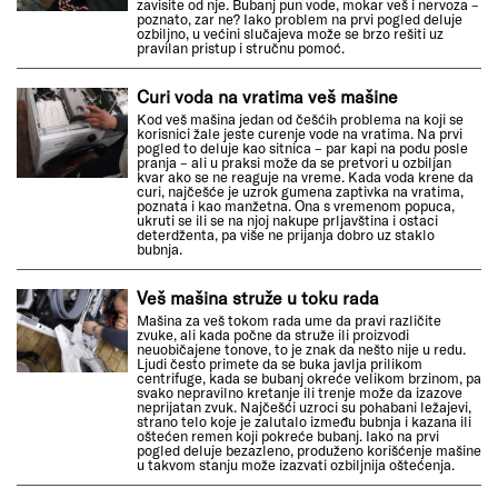
zavisite od nje. Bubanj pun vode, mokar veš i nervoza –
poznato, zar ne? Iako problem na prvi pogled deluje
ozbiljno, u većini slučajeva može se brzo rešiti uz
pravilan pristup i stručnu pomoć.
Curi voda na vratima veš mašine
Kod veš mašina jedan od češćih problema na koji se
korisnici žale jeste curenje vode na vratima. Na prvi
pogled to deluje kao sitnica – par kapi na podu posle
pranja – ali u praksi može da se pretvori u ozbiljan
kvar ako se ne reaguje na vreme. Kada voda krene da
curi, najčešće je uzrok gumena zaptivka na vratima,
poznata i kao manžetna. Ona s vremenom popuca,
ukruti se ili se na njoj nakupe prljavština i ostaci
deterdženta, pa više ne prijanja dobro uz staklo
bubnja.
Veš mašina struže u toku rada
Mašina za veš tokom rada ume da pravi različite
zvuke, ali kada počne da struže ili proizvodi
neuobičajene tonove, to je znak da nešto nije u redu.
Ljudi često primete da se buka javlja prilikom
centrifuge, kada se bubanj okreće velikom brzinom, pa
svako nepravilno kretanje ili trenje može da izazove
neprijatan zvuk. Najčešći uzroci su pohabani ležajevi,
strano telo koje je zalutalo između bubnja i kazana ili
oštećen remen koji pokreće bubanj. Iako na prvi
pogled deluje bezazleno, produženo korišćenje mašine
u takvom stanju može izazvati ozbiljnija oštećenja.