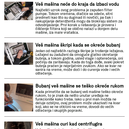
Veš mašina neće do kraja da izbaci vodu
Najčešći uzrok ovog problema je zapušen filter
pumpe. Tokom vremena, dlačice sa odeće, sitni
predmeti kao što su dugmad ili novčići, pa čak i
nakupljanje deterdženta mogu da blokiraju sistem za
odvodnjavanje. Prvi korak u rešavanju je provera i
čišćenje filtera koji se obično nalazi u donjem delu
mašine, iza male vratašca.
Veš mašina škripi kada se okreće bubanj
Jedan od najčešćih razloga škripe je trošenje ležajeva.
Ležajevi su zaduženi da omoguće glatko okretanje
bubnja, a tokom godina, usled vlage i opterećenja, oni
počinju da zaribavaju. Kada do toga dođe, svaki pokret
bubnja praćen je neprijatnim zvukom. Ako se kvar ne
sanira na vreme, može doći i do curenja vode i većih
oštećenja.
Bubanj veš mašine se teško okreće rukom
Kada primetite da se bubanj veš mašine teško okreće
rukom, to je znak da nešto unutar uređaja ne
funkcioniše kako treba. Iako u prvi mah možda ne
deluje ozbiljno, ovaj problem može ukazivati na kvar
koji, ako se ne otkloni na vreme, dovodi do većih
oštećenja i skupljih popravki.
Veš mašina curi kad centrifugira