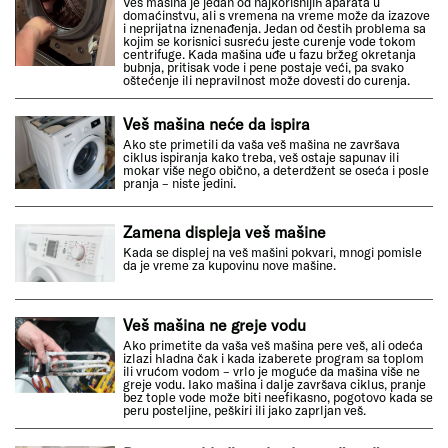
Veš mašina je jedan od najkorisnijih aparata u
domaćinstvu, ali s vremena na vreme može da izazove
i neprijatna iznenađenja. Jedan od čestih problema sa
kojim se korisnici susreću jeste curenje vode tokom
centrifuge. Kada mašina uđe u fazu bržeg okretanja
bubnja, pritisak vode i pene postaje veći, pa svako
oštećenje ili nepravilnost može dovesti do curenja.
Veš mašina neće da ispira
Ako ste primetili da vaša veš mašina ne završava
ciklus ispiranja kako treba, veš ostaje sapunav ili
mokar više nego obično, a deterdžent se oseća i posle
pranja – niste jedini.
Zamena displeja veš mašine
Kada se displej na veš mašini pokvari, mnogi pomisle
da je vreme za kupovinu nove mašine.
Veš mašina ne greje vodu
Ako primetite da vaša veš mašina pere veš, ali odeća
izlazi hladna čak i kada izaberete program sa toplom
ili vrućom vodom – vrlo je moguće da mašina više ne
greje vodu. Iako mašina i dalje završava ciklus, pranje
bez tople vode može biti neefikasno, pogotovo kada se
peru posteljine, peškiri ili jako zaprljan veš.