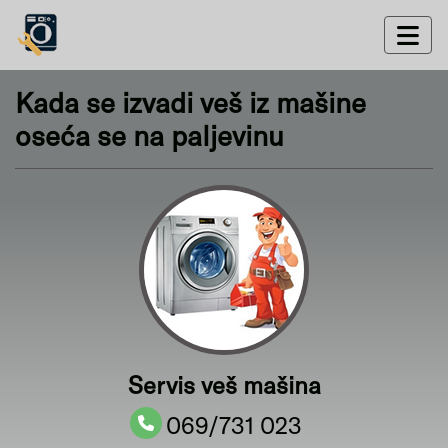
Kada se izvadi veš iz mašine
oseća se na paljevinu
Servis veš mašina
069/731 023