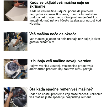
Kada se uključi veš mašina čuje se
škripanje
Kada se veš mašina uključi i počne da proizvodi
neprijatne zvukove škripanja, to može biti ozbiljan
znak da nešto nije u redu. Ovaj problem je čest kod
mnogih domaćinstava i često izaziva zabrinutost kod
vlasnika.
Veš mašina neće da okreće
Veš mašina je jedan od onih uređaja bez kojih je život
gotovo nezamisliv.
Iz bubnja veš mašine sevaju varnice
Pojava varnica u bubnju veš mašine predstavlja
alarmantan problem koji zahteva hitnu pažnju.
Šta kada spadne remen veš mašine?
Jedan od čestih problema koji može zadesiti korisnike
veš mašine jeste spadanje pogonskog remena.