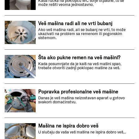
Kada ručka na poklopcu WC šolje otpadne, to se
može rešiti veoma jednostavno.
Veš mašina radi ali ne vrti bubanj
Ako veš mašina radi, ali se bubanj ne vrti, to može
ukazivati na problem sa remenom ili pogonskim
sistemom.
Šta ako pukne remen na veš mašini?
Kada posumnjate da je kaiš na veš mašini spao,
trebate otvoriti zadnji poklopac mašine za veš.
Popravka profesionalne veš mašine
Danas je veš mašina neizostavan aparat u gotovo
svakom domaćinstvu.
Mašina ne ispira dobro veš
U slučaju da vaša veš mašina ne ispira dobro veš,..