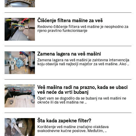
Čišćenje filtera mašine za veš
Redovno čišćenje filtera veš mašine je neophodno za
njeno pravilno funkcionisanje
Zamena lagera na veš mašini
Zamena lagera na veš mašini je zahtevna intervencija
koju obavlja naš najbolji majstor za veš mašine. Ako ..
Veš mašina radi na prazno, kada se ubaci
veš neće da vrti bubanj
Opet vam se dogodilo da se bubanj na veš mašini ne
okreće ili da veš mašina ne ..
Šta kada zapekne filter?
Korišćenje veš mašine značajno olakšava
svakodnevne kućne poslove. Međutim, ..