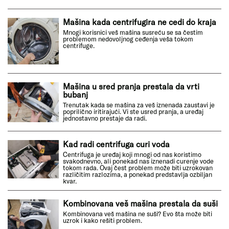
Mašina kada centrifugira ne cedi do kraja
Mnogi korisnici veš mašina susreću se sa čestim
problemom nedovoljnog ceđenja veša tokom
centrifuge.
Mašina u sred pranja prestala da vrti
bubanj
Trenutak kada se mašina za veš iznenada zaustavi je
poprilično iritirajući. Vi ste usred pranja, a uređaj
jednostavno prestaje da radi.
Kad radi centrifuga curi voda
Centrifuga je uređaj koji mnogi od nas koristimo
svakodnevno, ali ponekad nas iznenadi curenje vode
tokom rada. Ovaj čest problem može biti uzrokovan
različitim razlozima, a ponekad predstavlja ozbiljan
kvar.
Kombinovana veš mašina prestala da suši
Kombinovana veš mašina ne suši? Evo šta može biti
uzrok i kako rešiti problem.