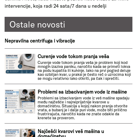
intervencije, koja radi 24 sata/7 dana u nedelji
Ostale novosti
Nepravilna centrifuga i vibracije
Curenje vode tokom pranja veša
Curenje vode tokom pranja veša je problem koji kod
mnogih izaziva paniku, naročito kada se primeti lokva
na podu kupatila ili kuhinje. Iako na prvi pogled deluje
kao ozbiljan kvar, u praksi je često reč o uzrocima koji
se mogu relativno lako otkriti, pa čak i sprečiti.
Problemi sa izbacivanjem vode iz mašine
Problemi sa izbacivanjem vode iz veš mašine spadaju
među najčešće i najneprijatnije kvarove u
domaćinstvu. Situacija u kojoj nakon pranja otvorite
vrata, a bubanj je i dalje pun vode, može biti prilično
frustrirajuća, naročito kada ne znate odakle da
krenete sa proverom.
Najčešći kvarovi veš mašina u
domaćinstvu