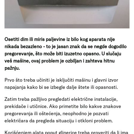
Osetiti dim ili miris paljevine iz bilo kog aparata nije
nikada bezazleno - to je jasan znak da se negde dogodilo
pregorevanje, što može biti izuzetno opasno. U slučaju
veš mašine, ovaj problem je ozbiljan i zahteva hitnu
pažnju.
Prvo što treba učiniti je isključiti mašinu i glavni izvor
napajanja kako bi se izbegle dalje štete ili opasnosti.
Zatim treba pažljivo pregledati električne instalacije,
prekidače i utičnice. Ako primetite bilo kakve znakove
pregorevanja ili oštećenja, neophodno je pozvati
električara da pregleda situaciju i otkloni problem.
Korišćenjem alata poput glinerice treba proveriti da li ima