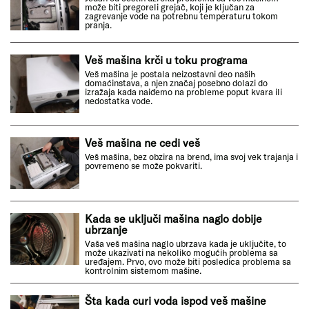
može biti pregoreli grejač, koji je ključan za
zagrevanje vode na potrebnu temperaturu tokom
pranja.
Veš mašina krči u toku programa
Veš mašina je postala neizostavni deo naših
domaćinstava, a njen značaj posebno dolazi do
izražaja kada naiđemo na probleme poput kvara ili
nedostatka vode.
Veš mašina ne cedi veš
Veš mašina, bez obzira na brend, ima svoj vek trajanja i
povremeno se može pokvariti.
Kada se uključi mašina naglo dobije
ubrzanje
Vaša veš mašina naglo ubrzava kada je uključite, to
može ukazivati na nekoliko mogućih problema sa
uređajem. Prvo, ovo može biti posledica problema sa
kontrolnim sistemom mašine.
Šta kada curi voda ispod veš mašine