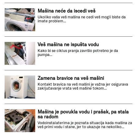
Mašina neće da iscedi veš
Ukoliko vaša veš mašina ne cedi veš mogli biste da
imate problem...
Veš mašina ne ispušta vodu
Kako bi se ciklus pranja završio potrebno je da
pumpa...
Zamena bravice na veš mašini
Kontakt bravica na veš mašini je važna jer osigurava
zaključavanje vrata veš mašine tokom...
Mašina je povukla vodu i prašak, pa stala
sa radom
Vodoinstalaterima je poznata situacija kada mašina za
veš primi vodu i stane, jer to ukazuje na nekoliko...