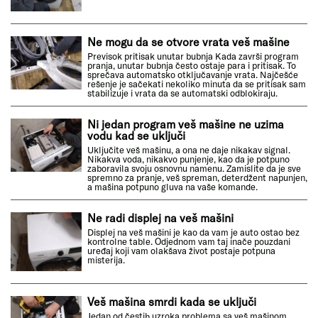
Ne mogu da se otvore vrata veš mašine
Previsok pritisak unutar bubnja Kada završi program
pranja, unutar bubnja često ostaje para i pritisak. To
sprečava automatsko otključavanje vrata. Najčešće
rešenje je sačekati nekoliko minuta da se pritisak sam
stabilizuje i vrata da se automatski odblokiraju.
Ni jedan program veš mašine ne uzima
vodu kad se uključi
Uključite veš mašinu, a ona ne daje nikakav signal.
Nikakva voda, nikakvo punjenje, kao da je potpuno
zaboravila svoju osnovnu namenu. Zamislite da je sve
spremno za pranje, veš spreman, deterdžent napunjen,
a mašina potpuno gluva na vaše komande.
Ne radi displej na veš mašini
Displej na veš mašini je kao da vam je auto ostao bez
kontrolne table. Odjednom vam taj inače pouzdani
uređaj koji vam olakšava život postaje potpuna
misterija.
Veš mašina smrdi kada se uključi
Jedan od čestih uzroka problema sa veš mašinom