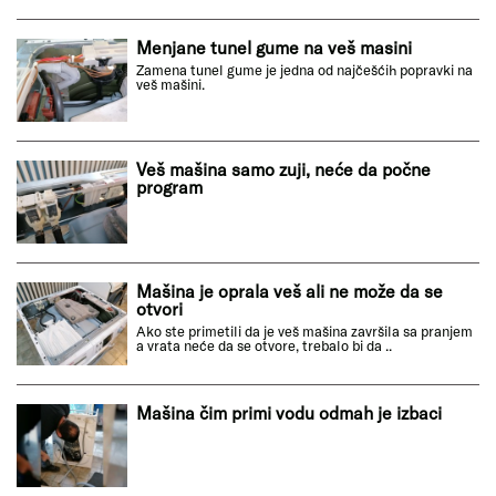
Menjane tunel gume na veš masini
Zamena tunel gume je jedna od najčešćih popravki na
veš mašini.
Veš mašina samo zuji, neće da počne
program
Mašina je oprala veš ali ne može da se
otvori
Ako ste primetili da je veš mašina završila sa pranjem
a vrata neće da se otvore, trebalo bi da ..
Mašina čim primi vodu odmah je izbaci