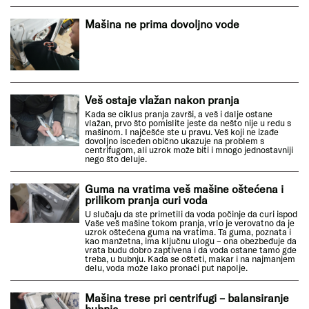
Mašina ne prima dovoljno vode
Veš ostaje vlažan nakon pranja
Kada se ciklus pranja završi, a veš i dalje ostane
vlažan, prvo što pomislite jeste da nešto nije u redu s
mašinom. I najčešće ste u pravu. Veš koji ne izađe
dovoljno isceđen obično ukazuje na problem s
centrifugom, ali uzrok može biti i mnogo jednostavniji
nego što deluje.
Guma na vratima veš mašine oštećena i
prilikom pranja curi voda
U slučaju da ste primetili da voda počinje da curi ispod
Vaše veš mašine tokom pranja, vrlo je verovatno da je
uzrok oštećena guma na vratima. Ta guma, poznata i
kao manžetna, ima ključnu ulogu – ona obezbeđuje da
vrata budu dobro zaptivena i da voda ostane tamo gde
treba, u bubnju. Kada se ošteti, makar i na najmanjem
delu, voda može lako pronaći put napolje.
Mašina trese pri centrifugi – balansiranje
bubnja