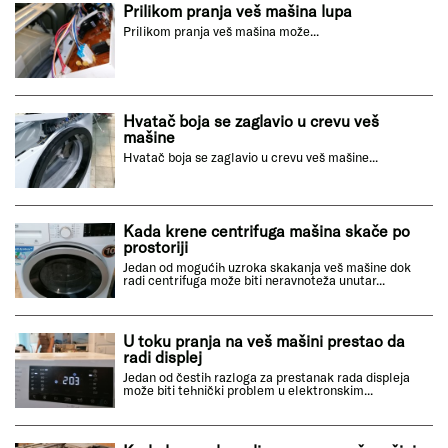
Prilikom pranja veš mašina lupa
Prilikom pranja veš mašina može...
Hvatač boja se zaglavio u crevu veš
mašine
Hvatač boja se zaglavio u crevu veš mašine...
Kada krene centrifuga mašina skače po
prostoriji
Jedan od mogućih uzroka skakanja veš mašine dok
radi centrifuga može biti neravnoteža unutar...
U toku pranja na veš mašini prestao da
radi displej
Jedan od čestih razloga za prestanak rada displeja
može biti tehnički problem u elektronskim...