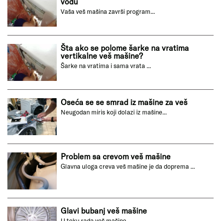
vodu
Vaša veš mašina završi program...
Šta ako se polome šarke na vratima
vertikalne veš mašine?
Šarke na vratima i sama vrata ...
Oseća se se smrad iz mašine za veš
Neugodan miris koji dolazi iz mašine...
Problem sa crevom veš mašine
Glavna uloga creva veš mašine je da doprema ...
Glavi bubanj veš mašine
U toku rada veš mašine...