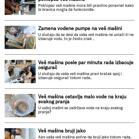
Poklopac veš mašine mora biti pravilno poravnat kako
bi bravica mogla da funkcioniše.
Zamena vodene pumpe na veš mašini
U slučaju da se desi da vaša veš mašina ne uvlači ili ne
izbacuje vodu, to je često znak ..
Veš mašina posle par minuta rada izbacuje
osigurač
U slučaju da vaša veš mašina pravi kratak spoj i
izbacuje osigurač tokom rada..
Veš mašina ostavlja malo vode na kraju
svakog pranja
U vašoj mašini se zadržava voda na kraju svakog
pranja?
Veš mašina bruji jako
Ako vaša veš mašina počne da bruji jako tokom rada,