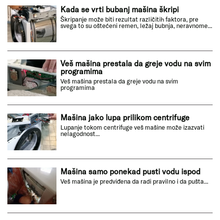
Kada se vrti bubanj mašina škripi
Škripanje može biti rezultat različitih faktora, pre
svega to su oštećeni remen, ležaj bubnja, neravnome...
Veš mašina prestala da greje vodu na svim
programima
Veš mašina prestala da greje vodu na svim
programima
Mašina jako lupa prilikom centrifuge
Lupanje tokom centrifuge veš mašine može izazvati
nelagodnost...
Mašina samo ponekad pusti vodu ispod
Veš mašina je predviđena da radi pravilno i da pušta...