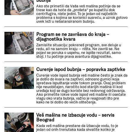
Ako ste primetili da Vaša veš mašina počinje da se
trese kao da hoće da „prošeta“ po kupatilu dok
centrifugira, niste jedini. To je jedan od najčešćih
problema s kojima se korisnici susreću, a uzrok gotovo
uvek leži u nebalansiranom bubnju.
Program se ne završava do kraja –
dijagnostika kvara
Zamislite situaciju: pokreneš program, sve deluje u
redu, ali na samom kraju — ništa. Ne završi se. Ne
pojavi se poruka o uspehu, ne ispiše rezultat, samo
stoji. I tu počinje prava avantura dijagnostike.
Curenje ispod bubnja – popravka zaptivke
Curenje vode ispod bubnja veš mašine često je znak da
je došlo do kvara na zaptivci, odnosno gumici koja
sprečava ispuštanje vode tokom pranja. Ovaj problem
nije neuobičajen, naročito kod starijih mašina ili kod
uređaja koji se dugo koriste bez redovnog održavanja.
Ako primetite lokve vode ispod veš mašine ili osećate
vlagu oko vrata bubnja, važno je reagovati što pre
kako ne bi došlo do većih oštećenja.
Veš mašina ne izbacuje vodu – servis
Beograd
Kada veš mašina prestane da izbacuje vodu, to je
jedan od onih trenutaka kada shvatite koliko je