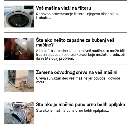
Veš mašina vlaži na filteru
Redovno proveravanje filtera i njegovo čišćenje bi
trebalo...
Šta ako nešto zapadne za bubanj veš
mašine?
Ako nešto zapadne za bubanj veš mašine, to može biti
frustrirajuće, ali postoje koraci koje možete preduzeti
da rešite ovaj problem.
Zamena odvodnog creva na veš mašini
Creva su važan deo veš mašine jer odvode i dovode
vodu...
Šta ako je mašina puna crno belih opiljaka
Šta ako je mašina puna crno belih opiljaka...