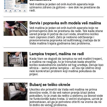
Veš mašina je jedan od onih kućnih aparata koje
uzimamo zdravo za gotovo – sve dok ne prestane da
radi.
Servis i popravka svih modela veš mašina
Veš mašina je jedan od onih kućnih aparata koje ne
primećujemo dok ne prestanu da rade. Tek kada stane
usred pranja ili počne da curi voda, shvatimo koliko
nam zapravo znači. Zato je redovno održavanje i
pravovremena popravka od suštinskog značaja da bi
Vaša mašina trajala godinama bez problema.
Lampica treperi, mašina ne radi
Kada Vam se dogodi da lampica na veš mašini treperi,
a mašina ne reaguje, to je trenutak kada shvatite
koliko svakodnevno zavisite od tog uređaja. Deluje kao
sitnica – samo jedna lampica – ali iza nje obično stoji
neki konkretan problem koji mašina pokušava da
prijavi.
Bubanj se teško okreće
Ukoliko ste primetili da Vaša veš mašina ne prima
dovoljno vode, ili da veš nakon pranja izlazi jedva
pokvašen, to je znak da nešto u sistemu za dovod vode
ne funkcioniše kako treba. U većini slučajeva, uzrok je
jednostavan, ali ga je potrebno otkriti na vreme da ne
bi došlo do većeg problema.