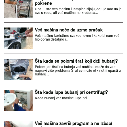
pokrene
Upalili ste veš mašinu i lampice sijaju, deluje kao da je
sve u redu, ali veš mašina ne kreće sa...
Veš mašina neće da uzme prašak
Veš mašinu koristimo svakodnevno i kako bi nam veš
bio opran detaljno i...
Šta kada se polomi šraf koji drži bubanj?
Polomljen šraf na bubnju veš mašine, može da vam
napravi više problema Šraf se može otkinuti i upasti u
bubanj ...
Šta kada lupa bubanj pri centrifugi?
Kada bubanj veš mašine lupa pri...
Veš mašina završi program a ne izbaci