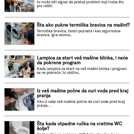
to može biti signal da postoji problem koji treba što
pre rešiti.
Šta ako pukne termička bravica na mašini?
Termička bravica, često poznata i kao sigurnosna
bravica, igra veoma..
Lampica za start veš mašine blinka, i neće
da pokrene program
Kada lampica za start na veš mašini blinka i program
se ne pokreće, to obično..
Iz veš mašine počne da curi voda pred kraj
pranja
Ako iz vaše veš mašine počne da curi voda pred kraj
pranja, ..
Šta kada otpadne ručka na vratima WC
šolje?