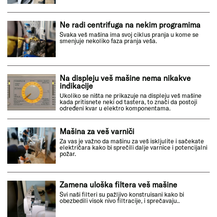
Ne radi centrifuga na nekim programima
Svaka veš mašina ima svoj ciklus pranja u kome se
smenjuje nekoliko faza pranja veša.
Na displeju veš mašine nema nikakve
indikacije
Ukoliko se ništa ne prikazuje na displeju veš mašine
kada pritisnete neki od tastera, to znači da postoji
određeni kvar u elektro komponentama.
Mašina za veš varniči
Za vas je važno da mašinu za veš iskljulite i sačekate
električara kako bi sprečili dalje varnice i potencijalni
požar.
Zamena uloška filtera veš mašine
Svi naši filteri su pažljivo konstruisani kako bi
obezbedili visok nivo filtracije, i sprečavaju..