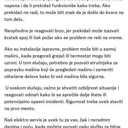
napona i da li prekidač funkcioniše kako treba. Ako
prekidač ne radi, to može biti znak da je došlo do kvara na
tom delu.
Neophodno je reagovati brzo, jer prekidač može izazvati
kratak spoj ili čak požar ako se problem ne reši na vreme.
Ako su instalacije ispravne, problem može biti u samoj
mašini., kada pregoreli grejač ili termostat mogu biti
uzroci. U tom slučaju, potrebno je pozvati stručnjaka za
popravku mašina koji će pregledati mašinu i zameniti
oštećene delove kako bi veš mašina bila sigurna.
U svakom slučaju, važno je shvatiti ozbiljnost situacije i
reagovati odmah kako bi se sprečile dalje štete ili
potencijalno opasni incidenti. Sigurnost treba uvek staviti
na prvo mesto
.
Naš elektro servis je uvek tu za vas, čak i neradnim
danima i noću, kada možete pozvati našu službu za hitne