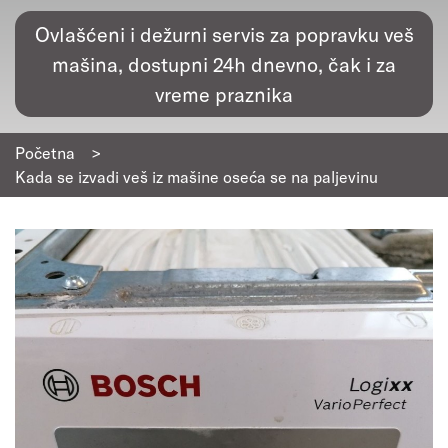
Ovlašćeni i dežurni servis za popravku veš
mašina, dostupni 24h dnevno, čak i za
vreme praznika
Početna
>
Kada se izvadi veš iz mašine oseća se na paljevinu