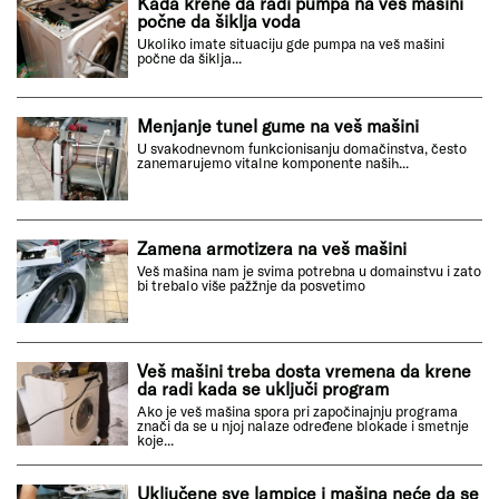
Kada krene da radi pumpa na veš mašini
počne da šiklja voda
Ukoliko imate situaciju gde pumpa na veš mašini
počne da šiklja...
Menjanje tunel gume na veš mašini
U svakodnevnom funkcionisanju domačinstva, često
zanemarujemo vitalne komponente naših...
Zamena armotizera na veš mašini
Veš mašina nam je svima potrebna u domainstvu i zato
bi trebalo više pažžnje da posvetimo
Veš mašini treba dosta vremena da krene
da radi kada se uključi program
Ako je veš mašina spora pri započinajnju programa
znači da se u njoj nalaze određene blokade i smetnje
koje...
Uključene sve lampice i mašina neće da se