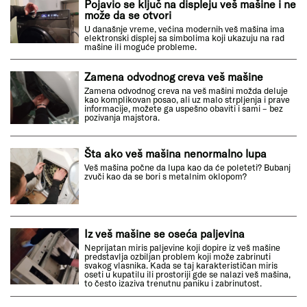
Pojavio se ključ na displeju veš mašine i ne
može da se otvori
U današnje vreme, većina modernih veš mašina ima
elektronski displej sa simbolima koji ukazuju na rad
mašine ili moguće probleme.
Zamena odvodnog creva veš mašine
Zamena odvodnog creva na veš mašini možda deluje
kao komplikovan posao, ali uz malo strpljenja i prave
informacije, možete ga uspešno obaviti i sami – bez
pozivanja majstora.
Šta ako veš mašina nenormalno lupa
Veš mašina počne da lupa kao da će poleteti? Bubanj
zvuči kao da se bori s metalnim oklopom?
Iz veš mašine se oseća paljevina
Neprijatan miris paljevine koji dopire iz veš mašine
predstavlja ozbiljan problem koji može zabrinuti
svakog vlasnika. Kada se taj karakterističan miris
oseti u kupatilu ili prostoriji gde se nalazi veš mašina,
to često izaziva trenutnu paniku i zabrinutost.