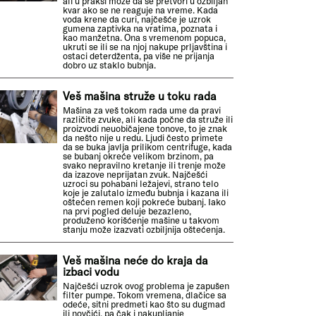
ali u praksi može da se pretvori u ozbiljan
kvar ako se ne reaguje na vreme. Kada
voda krene da curi, najčešće je uzrok
gumena zaptivka na vratima, poznata i
kao manžetna. Ona s vremenom popuca,
ukruti se ili se na njoj nakupe prljavština i
ostaci deterdženta, pa više ne prijanja
dobro uz staklo bubnja.
Veš mašina struže u toku rada
Mašina za veš tokom rada ume da pravi
različite zvuke, ali kada počne da struže ili
proizvodi neuobičajene tonove, to je znak
da nešto nije u redu. Ljudi često primete
da se buka javlja prilikom centrifuge, kada
se bubanj okreće velikom brzinom, pa
svako nepravilno kretanje ili trenje može
da izazove neprijatan zvuk. Najčešći
uzroci su pohabani ležajevi, strano telo
koje je zalutalo između bubnja i kazana ili
oštećen remen koji pokreće bubanj. Iako
na prvi pogled deluje bezazleno,
produženo korišćenje mašine u takvom
stanju može izazvati ozbiljnija oštećenja.
Veš mašina neće do kraja da
izbaci vodu
Najčešći uzrok ovog problema je zapušen
filter pumpe. Tokom vremena, dlačice sa
odeće, sitni predmeti kao što su dugmad
ili novčići, pa čak i nakupljanje