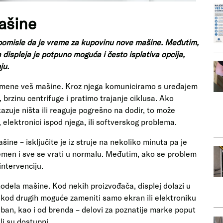
ašine
 pomisle da je vreme za kupovinu nove mašine. Međutim,
displeja je potpuno moguća i često isplativa opcija,
ju.
vremene veš mašine. Kroz njega komuniciramo s uređajem
rzinu centrifuge i pratimo trajanje ciklusa. Ako
ikazuje ništa ili reaguje pogrešno na dodir, to može
elektronici ispod njega, ili softverskog problema.
ine – isključite je iz struje na nekoliko minuta pa je
emen i sve se vrati u normalu. Međutim, ako se problem
intervenciju.
modela mašine. Kod nekih proizvođača, displej dolazi u
od drugih moguće zameniti samo ekran ili elektroniku
reban, kao i od brenda – delovi za poznatije marke poput
li su dostupni.