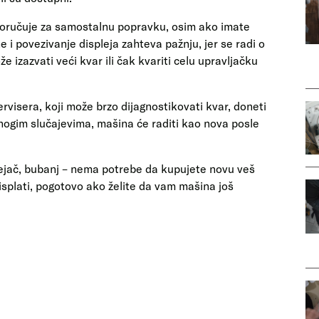
poručuje za samostalnu popravku, osim ako imate
 i povezivanje displeja zahteva pažnju, jer se radi o
izazvati veći kvar ili čak kvariti celu upravljačku
visera, koji može brzo dijagnostikovati kvar, doneti
nogim slučajevima, mašina će raditi kao nova posle
rejač, bubanj – nema potrebe da kupujete novu veš
splati, pogotovo ako želite da vam mašina još