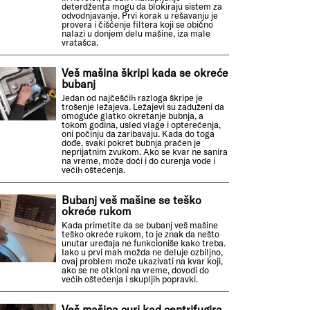
deterdženta mogu da blokiraju sistem za
odvodnjavanje. Prvi korak u rešavanju je
provera i čišćenje filtera koji se obično
nalazi u donjem delu mašine, iza male
vratašca.
Veš mašina škripi kada se okreće
bubanj
Jedan od najčešćih razloga škripe je
trošenje ležajeva. Ležajevi su zaduženi da
omoguće glatko okretanje bubnja, a
tokom godina, usled vlage i opterećenja,
oni počinju da zaribavaju. Kada do toga
dođe, svaki pokret bubnja praćen je
neprijatnim zvukom. Ako se kvar ne sanira
na vreme, može doći i do curenja vode i
većih oštećenja.
Bubanj veš mašine se teško
okreće rukom
Kada primetite da se bubanj veš mašine
teško okreće rukom, to je znak da nešto
unutar uređaja ne funkcioniše kako treba.
Iako u prvi mah možda ne deluje ozbiljno,
ovaj problem može ukazivati na kvar koji,
ako se ne otkloni na vreme, dovodi do
većih oštećenja i skupljih popravki.
Veš mašina curi kad centrifugira