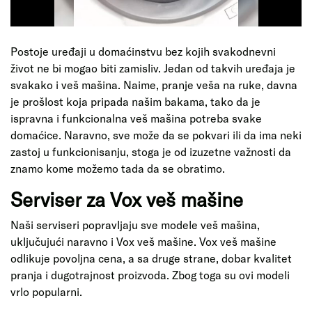
Postoje uređaji u domaćinstvu bez kojih svakodnevni
život ne bi mogao biti zamisliv. Jedan od takvih uređaja je
svakako i veš mašina. Naime, pranje veša na ruke, davna
je prošlost koja pripada našim bakama, tako da je
ispravna i funkcionalna veš mašina potreba svake
domaćice. Naravno, sve može da se pokvari ili da ima neki
zastoj u funkcionisanju, stoga je od izuzetne važnosti da
znamo kome možemo tada da se obratimo.
Serviser za Vox veš mašine
Naši serviseri popravljaju sve modele veš mašina,
uključujući naravno i Vox veš mašine. Vox veš mašine
odlikuje povoljna cena, a sa druge strane, dobar kvalitet
pranja i dugotrajnost proizvoda. Zbog toga su ovi modeli
vrlo popularni.