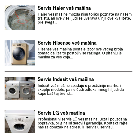
Servis Haier veš mašina
Haier veš mašine možda nisu toliko poznate na našem
tržištu, ali sve više ljudi se uverava u njihove kvalitete,
pre svega...
Servis Hisense veš mašina
Hisense veš mašina postaje izbor sve većeg broja
domaćica i za to postoji više razloga. U pitanju je
mašina za veš koja...
Servis Indesit veš mašina
Indesit veš mašine spadaju u prestižnije marke, i
skuplje modele, pa ne čudi odluka mnogih ljudi da
kupe baš taj brend...
Servis LG veš mašina
Profesionalni servis LG veš mašina. Brza i pouzdana
popravka, originalni delovi i garancija. Kontaktirajte
nas za dolazak na adresu ili servis u servisu.