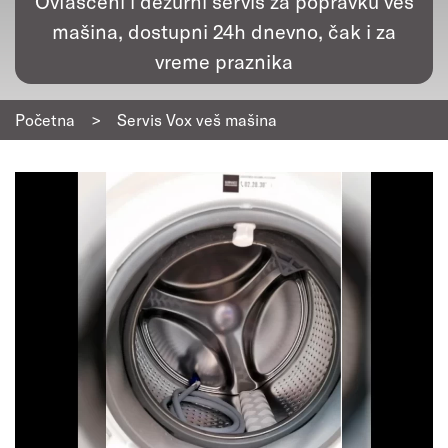
Ovlašćeni i dežurni servis za popravku veš
mašina, dostupni 24h dnevno, čak i za
vreme praznika
Početna
>
Servis Vox veš mašina