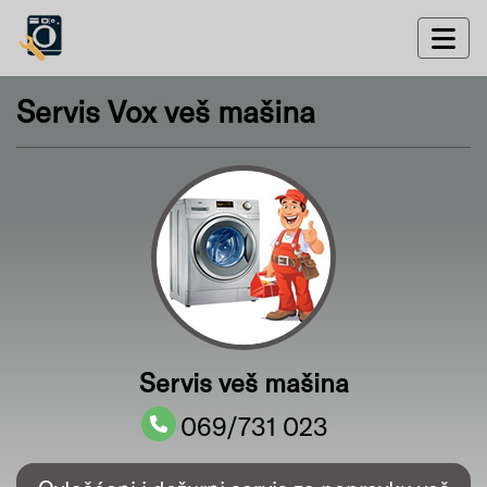
Servis Vox veš mašina
Servis veš mašina
069/731 023