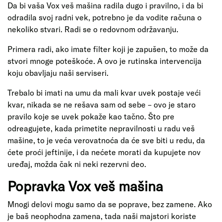
Da bi vaša Vox veš mašina radila dugo i pravilno, i da bi
odradila svoj radni vek, potrebno je da vodite računa o
nekoliko stvari. Radi se o redovnom održavanju.
Primera radi, ako imate filter koji je zapušen, to može da
stvori mnoge poteškoće. A ovo je rutinska intervencija
koju obavljaju naši serviseri.
Trebalo bi imati na umu da mali kvar uvek postaje veći
kvar, nikada se ne rešava sam od sebe – ovo je staro
pravilo koje se uvek pokaže kao tačno. Što pre
odreagujete, kada primetite nepravilnosti u radu veš
mašine, to je veća verovatnoća da će sve biti u redu, da
ćete proći jeftinije, i da nećete morati da kupujete nov
uređaj, možda čak ni neki rezervni deo.
Popravka Vox veš mašina
Mnogi delovi mogu samo da se poprave, bez zamene. Ako
je baš neophodna zamena, tada naši majstori koriste