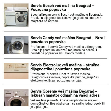
Servis Bosch veš mašina Beograd –
Pouzdana popravka
Specijalizovan servis Bosch veš mašina u Beogradu.
Precizna dijagnostika, rešavanje grešaka i dolazak
majstora na adresu.
Servis Candy veš mašina Beograd – Brza i
pouzdana popravka
Profesionalni servis Candy veš mašina u Beogradu.
Brza dijagnostika, dolazak majstora na adresu i
pouzdana popravka svih Candy modela.
Servis Electrolux veš mašina – stručna
dijagnostika i pouzdana popravka
Profesionalni servis Electrolux veš mašina.
Dijagnostika kvarova, popravka pumpe, grejača i
elektronike. Brza i pouzdana usluga.
Servis Gorenje veš mašina Beograd –
Iskusan majstor odmah na vašoj adresi
Veš mašina je uređaj koji je neophodan u svakom
domaćinstvu. Bez obzira da li se radi o jednoj osobi ili
je u pitanju...