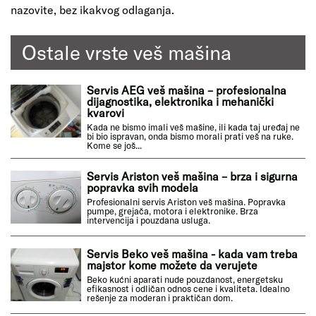
nazovite, bez ikakvog odlaganja.
Ostale vrste veš mašina
Servis AEG veš mašina – profesionalna
dijagnostika, elektronika i mehanički
kvarovi
Kada ne bismo imali veš mašine, ili kada taj uređaj ne
bi bio ispravan, onda bismo morali prati veš na ruke.
Kome se još...
Servis Ariston veš mašina – brza i sigurna
popravka svih modela
Profesionalni servis Ariston veš mašina. Popravka
pumpe, grejača, motora i elektronike. Brza
intervencija i pouzdana usluga.
Servis Beko veš mašina - kada vam treba
majstor kome možete da verujete
Beko kućni aparati nude pouzdanost, energetsku
efikasnost i odličan odnos cene i kvaliteta. Idealno
rešenje za moderan i praktičan dom.