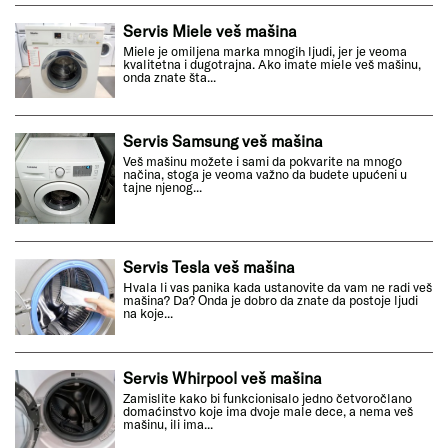
Servis Miele veš mašina
Miele je omiljena marka mnogih ljudi, jer je veoma
kvalitetna i dugotrajna. Ako imate miele veš mašinu,
onda znate šta...
Servis Samsung veš mašina
Veš mašinu možete i sami da pokvarite na mnogo
načina, stoga je veoma važno da budete upućeni u
tajne njenog...
Servis Tesla veš mašina
Hvala li vas panika kada ustanovite da vam ne radi veš
mašina? Da? Onda je dobro da znate da postoje ljudi
na koje...
Servis Whirpool veš mašina
Zamislite kako bi funkcionisalo jedno četvoročlano
domaćinstvo koje ima dvoje male dece, a nema veš
mašinu, ili ima...