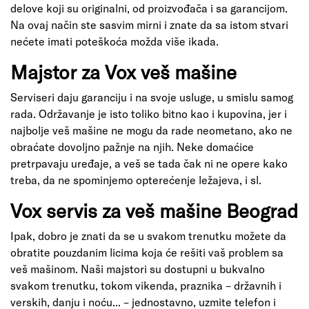
delove koji su originalni, od proizvođača i sa garancijom.
Na ovaj način ste sasvim mirni i znate da sa istom stvari
nećete imati poteškoća možda više ikada.
Majstor za Vox veš mašine
Serviseri daju garanciju i na svoje usluge, u smislu samog
rada. Održavanje je isto toliko bitno kao i kupovina, jer i
najbolje veš mašine ne mogu da rade neometano, ako ne
obraćate dovoljno pažnje na njih. Neke domaćice
pretrpavaju uređaje, a veš se tada čak ni ne opere kako
treba, da ne spominjemo opterećenje ležajeva, i sl.
Vox servis za veš mašine Beograd
Ipak, dobro je znati da se u svakom trenutku možete da
obratite pouzdanim licima koja će rešiti vaš problem sa
veš mašinom. Naši majstori su dostupni u bukvalno
svakom trenutku, tokom vikenda, praznika – državnih i
verskih, danju i noću... – jednostavno, uzmite telefon i