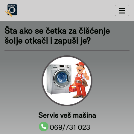
Šta ako se četka za čišćenje
šolje otkači i zapuši je?
Servis veš mašina
069/731 023