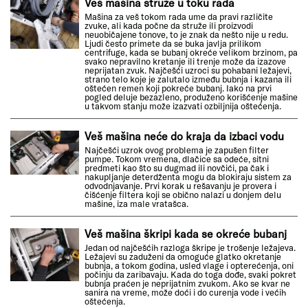
Veš mašina struže u toku rada
Mašina za veš tokom rada ume da pravi različite
zvuke, ali kada počne da struže ili proizvodi
neuobičajene tonove, to je znak da nešto nije u redu.
Ljudi često primete da se buka javlja prilikom
centrifuge, kada se bubanj okreće velikom brzinom, pa
svako nepravilno kretanje ili trenje može da izazove
neprijatan zvuk. Najčešći uzroci su pohabani ležajevi,
strano telo koje je zalutalo između bubnja i kazana ili
oštećen remen koji pokreće bubanj. Iako na prvi
pogled deluje bezazleno, produženo korišćenje mašine
u takvom stanju može izazvati ozbiljnija oštećenja.
Veš mašina neće do kraja da izbaci vodu
Najčešći uzrok ovog problema je zapušen filter
pumpe. Tokom vremena, dlačice sa odeće, sitni
predmeti kao što su dugmad ili novčići, pa čak i
nakupljanje deterdženta mogu da blokiraju sistem za
odvodnjavanje. Prvi korak u rešavanju je provera i
čišćenje filtera koji se obično nalazi u donjem delu
mašine, iza male vratašca.
Veš mašina škripi kada se okreće bubanj
Jedan od najčešćih razloga škripe je trošenje ležajeva.
Ležajevi su zaduženi da omoguće glatko okretanje
bubnja, a tokom godina, usled vlage i opterećenja, oni
počinju da zaribavaju. Kada do toga dođe, svaki pokret
bubnja praćen je neprijatnim zvukom. Ako se kvar ne
sanira na vreme, može doći i do curenja vode i većih
oštećenja.