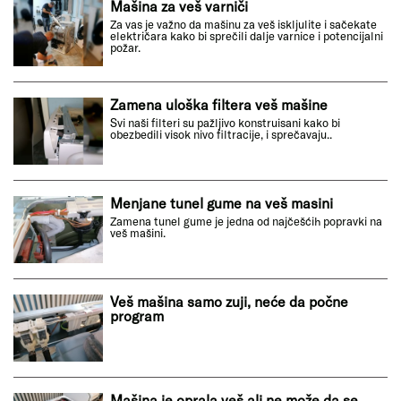
Mašina za veš varniči
Za vas je važno da mašinu za veš iskljulite i sačekate
električara kako bi sprečili dalje varnice i potencijalni
požar.
Zamena uloška filtera veš mašine
Svi naši filteri su pažljivo konstruisani kako bi
obezbedili visok nivo filtracije, i sprečavaju..
Menjane tunel gume na veš masini
Zamena tunel gume je jedna od najčešćih popravki na
veš mašini.
Veš mašina samo zuji, neće da počne
program
Mašina je oprala veš ali ne može da se