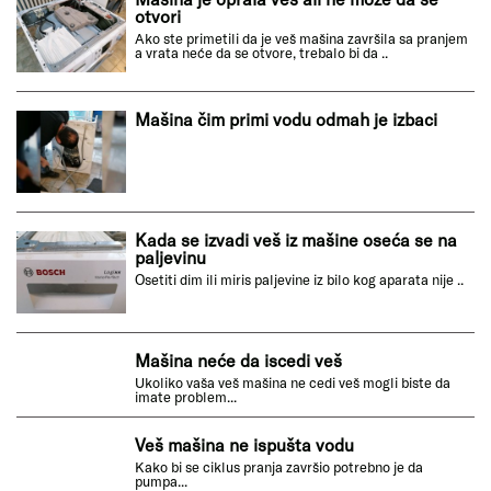
otvori
Ako ste primetili da je veš mašina završila sa pranjem
a vrata neće da se otvore, trebalo bi da ..
Mašina čim primi vodu odmah je izbaci
Kada se izvadi veš iz mašine oseća se na
paljevinu
Osetiti dim ili miris paljevine iz bilo kog aparata nije ..
Mašina neće da iscedi veš
Ukoliko vaša veš mašina ne cedi veš mogli biste da
imate problem...
Veš mašina ne ispušta vodu