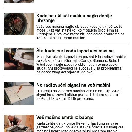
Kada se uključi mašina naglo dobije
ubrzanje
Vaša veš mašina naglo ubrzava kada je uključite, to
može ukazivati na nekoliko mogućih problema sa
uređajem. Prvo, ovo može biti posledica problema sa
kontrolnim sistemom mašine.
Šta kada curi voda ispod veš mašine
Mnogi veruju da kupovinom poznatih brendova mašina
za veš kao što su Gorenje, Candy, Siemens, Beko i
Whirlpool mogu izbeći probleme, ali to nije uvek
slučaj. Svi proizvođači se suočavaju sa problemima,
najčešće zbog dotrajalosti delova.
Ne radi zvučni signal na veš mašini
U slučaju da vaša veš mašina više ne emituje zvučni
signal kada završi ciklus pranja ili tokom rada, to
može biti znak različitih problema.
Veš mašina smrdi iz bubnja
Kada želite da uklonite fleke i prljavštinu sa vaše
garderobe, dovoljno je da stavite odeću u bubanj veš
mašine i pokrenete odgovarajući program pranja.