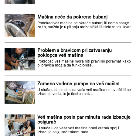
Mašina neće da pokrene bubanj
Ponekad veš mašina ne okreće bubanj ili nema snage
za to, možda je u pitanju mehanički ili elektronski kvar.
Problem s bravicom pri zatvaranju
poklopca veš mašine
Poklopac veš mašine mora biti pravilno poravnat kako
bi bravica mogla da funkcioniše.
Zamena vodene pumpe na veš mašini
U slučaju da se desi da vaša veš mašina ne uvlači ili ne
izbacuje vodu, to je često znak ..
Veš mašina posle par minuta rada izbacuje
osigurač
U slučaju da vaša veš mašina pravi kratak spoj i
izbacuje osigurač tokom rada..