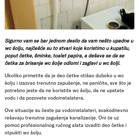
Sigurno vam se bar jednom desilo da vam nešto upadne u
wc šolju, najčešće su to stvari koje koristimo u kupatilu,
poput četke, šminke, toalet papira, a dešava se da se
četka za brisanje wc šolje odlomi i zaglavi u wc šolji.
Ukoliko primetite da je deo četke otišao duboko u wc
šolju i izazvao trenutno zapušenje, ne paničite, sve što je
potrebno jeste da ne koristite wc šolju, da ne upstate
vodu i da pozovete vodoinstalatera.
Ove situacije su česte pa vodoinstalateri, svakodnevno
rešavaju trenutna zagušenja kanalizacije. Oni će uz
pomoć profesionalnog ručnog alata izvaditi deo četke i
otpušiti wc šolju.