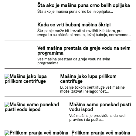
Ako nešto zapadne za bubanj veš mašine, to može biti
frustrirajuće, ali postoje koraci koje možete preduzeti
da rešite ovaj problem.
Zamena odvodnog creva na veš mašini
Creva su važan deo veš mašine jer odvode i dovode
vodu...
Šta ako je mašina puna crno belih opiljaka
Šta ako je mašina puna crno belih opiljaka...
Kada se vrti bubanj mašina škripi
Škripanje može biti rezultat različitih faktora, pre
svega to su oštećeni remen, ležaj bubnja, neravnome...
Veš mašina prestala da greje vodu na svim
programima