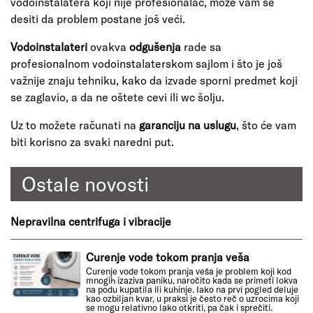
vodoinstalatera koji nije profesionalac, može vam se
desiti da problem postane još veći.
Vodoinstalateri
ovakva
odgušenja
rade sa
profesionalnom vodoinstalaterskom sajlom i što je još
važnije znaju tehniku, kako da izvade sporni predmet koji
se zaglavio, a da ne oštete cevi ili wc šolju.
Uz to možete računati na
garanciju na uslugu
, što će vam
biti korisno za svaki naredni put.
Ostale novosti
Nepravilna centrifuga i vibracije
Curenje vode tokom pranja veša
Curenje vode tokom pranja veša je problem koji kod
mnogih izaziva paniku, naročito kada se primeti lokva
na podu kupatila ili kuhinje. Iako na prvi pogled deluje
kao ozbiljan kvar, u praksi je često reč o uzrocima koji
se mogu relativno lako otkriti, pa čak i sprečiti.