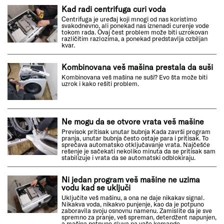
Kad radi centrifuga curi voda
Centrifuga je uređaj koji mnogi od nas koristimo
svakodnevno, ali ponekad nas iznenadi curenje vode
tokom rada. Ovaj čest problem može biti uzrokovan
različitim razlozima, a ponekad predstavlja ozbiljan
kvar.
Kombinovana veš mašina prestala da suši
Kombinovana veš mašina ne suši? Evo šta može biti
uzrok i kako rešiti problem.
Ne mogu da se otvore vrata veš mašine
Previsok pritisak unutar bubnja Kada završi program
pranja, unutar bubnja često ostaje para i pritisak. To
sprečava automatsko otključavanje vrata. Najčešće
rešenje je sačekati nekoliko minuta da se pritisak sam
stabilizuje i vrata da se automatski odblokiraju.
Ni jedan program veš mašine ne uzima
vodu kad se uključi
Uključite veš mašinu, a ona ne daje nikakav signal.
Nikakva voda, nikakvo punjenje, kao da je potpuno
zaboravila svoju osnovnu namenu. Zamislite da je sve
spremno za pranje, veš spreman, deterdžent napunjen,
a mašina potpuno gluva na vaše komande.