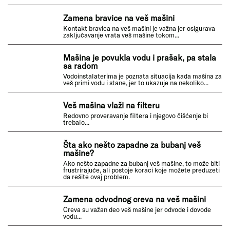
Kako bi se ciklus pranja završio potrebno je da
pumpa...
Zamena bravice na veš mašini
Kontakt bravica na veš mašini je važna jer osigurava
zaključavanje vrata veš mašine tokom...
Mašina je povukla vodu i prašak, pa stala
sa radom
Vodoinstalaterima je poznata situacija kada mašina za
veš primi vodu i stane, jer to ukazuje na nekoliko...
Veš mašina vlaži na filteru
Redovno proveravanje filtera i njegovo čišćenje bi
trebalo...
Šta ako nešto zapadne za bubanj veš
mašine?