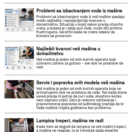
Problemi sa izbacivanjem vode iz mašine
Problemi sa izbacivanjem vode iz veš mašine spadaju
među najčešće i najneprijatnije kvarove u
domaćinstvu. Situacija u kojoj nakon pranja otvorite
vrata, a bubanj je i dalje pun vode, može biti prilično
frustrirajuća, naročito kada ne znate odakle da
krenete sa proverom.
Najčešći kvarovi veš mašina u
domaćinstvu
Veš mašina je jedan od onih kućnih aparata koje
uzimamo zdravo za gotovo – sve dok ne prestane da
radi.
Servis i popravka svih modela veš mašina
Veš mašina je jedan od onih kućnih aparata koje ne
primećujemo dok ne prestanu da rade. Tek kada stane
usred pranja ili počne da curi voda, shvatimo koliko
nam zapravo znači. Zato je redovno održavanje i
pravovremena popravka od suštinskog značaja da bi
Vaša mašina trajala godinama bez problema.
Lampica treperi, mašina ne radi
Kada Vam se dogodi da lampica na veš mašini treperi,
a mašina ne reaguje, to je trenutak kada shvatite