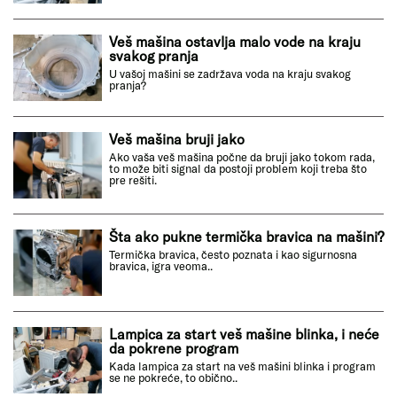
Veš mašina ostavlja malo vode na kraju
svakog pranja
U vašoj mašini se zadržava voda na kraju svakog
pranja?
Veš mašina bruji jako
Ako vaša veš mašina počne da bruji jako tokom rada,
to može biti signal da postoji problem koji treba što
pre rešiti.
Šta ako pukne termička bravica na mašini?
Termička bravica, često poznata i kao sigurnosna
bravica, igra veoma..
Lampica za start veš mašine blinka, i neće
da pokrene program
Kada lampica za start na veš mašini blinka i program
se ne pokreće, to obično..