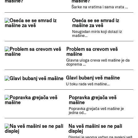
Veš mašina završi program
a ne izbaci vodu
Vaša veš mašina završi program...
Šta ako se polome šarke na
vratima vertikalne veš
mašine?
Šarke na vratima i sama vrata ...
Oseća se se smrad iz
mašine za veš
Neugodan miris koji dolazi iz
mašine...
Problem sa crevom veš
mašine
Glavna uloga creva veš mašine je da
doprema ...
Glavi bubanj veš mašine
U toku rada veš mašine...
Popravka grejača veš
mašine