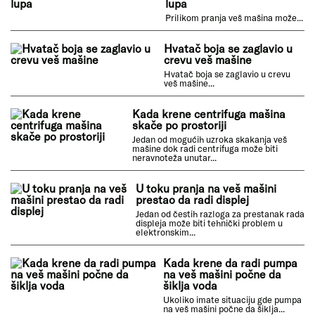
Veš mašina prestala da greje vodu na svim
programima
Mašina jako lupa prilikom centrifuge
Lupanje tokom centrifuge veš mašine može izazvati
nelagodnost...
Mašina samo ponekad pusti vodu ispod
Veš mašina je predviđena da radi pravilno i da pušta...
Prilikom pranja veš mašina lupa
Prilikom pranja veš mašina može...
Hvatač boja se zaglavio u crevu veš
mašine
Hvatač boja se zaglavio u crevu veš mašine...
Kada krene centrifuga mašina skače po
prostoriji
Jedan od mogućih uzroka skakanja veš mašine dok
radi centrifuga može biti neravnoteža unutar...