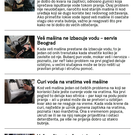
je došlo do kvara na zaptivci, odnosno gumici koja
sprečava ispuštanje vode tokom pranja. Ovaj problem
nije neuobičajen, naročito kod starijih mašina ili kod
uređaja koji se dugo koriste bez redovnog održavanja.
Ako primetite lokve vode ispod veš mašine ili osećate
vlagu oko vrata bubnja, važno je reagovati što pre
kako ne bi došlo do većih oštećenja.
Veš mašina ne izbacuje vodu – servis
Beograd
Kada veš mašina prestane da izbacuje vodu, to je
jedan od onih trenutaka kada shvatite koliko je
zavisite od nje. Bubanj pun vode, mokar veš i nervoza –
poznato, zar ne? Iako problem na prvi pogled deluje
ozbiljno, u većini slučajeva može se brzo rešiti uz
pravilan pristup i stručnu pomoć.
Curi voda na vratima veš mašine
Kod veš mašina jedan od češćih problema na koji se
korisnici žale jeste curenje vode na vratima. Na prvi
pogled to deluje kao sitnica – par kapi na podu posle
pranja – ali u praksi može da se pretvori u ozbiljan
kvar ako se ne reaguje na vreme. Kada voda krene da
curi, najčešće je uzrok gumena zaptivka na vratima,
poznata i kao manžetna. Ona s vremenom popuca,
ukruti se ili se na njoj nakupe prljavština i ostaci
deterdženta, pa više ne prijanja dobro uz staklo
bubnja.