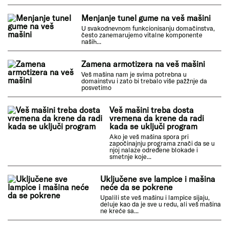
U toku pranja na veš mašini prestao da
radi displej
Jedan od čestih razloga za prestanak rada displeja
može biti tehnički problem u elektronskim...
Kada krene da radi pumpa na veš mašini
počne da šiklja voda
Ukoliko imate situaciju gde pumpa na veš mašini
počne da šiklja...
Menjanje tunel gume na veš mašini
U svakodnevnom funkcionisanju domačinstva, često
zanemarujemo vitalne komponente naših...
Zamena armotizera na veš mašini
Veš mašina nam je svima potrebna u domainstvu i zato
bi trebalo više pažžnje da posvetimo
Veš mašini treba dosta vremena da krene
da radi kada se uključi program
Ako je veš mašina spora pri započinajnju programa
znači da se u njoj nalaze određene blokade i smetnje
koje...