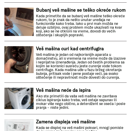
Bubanj veš mašine se teško okreće rukom
Kada primetite da se bubanj veš mašine teško okreće
rukom, to je znak da nešto unutar uređaja ne
funkcioniše kako treba. Iako u prvi mah možda ne
deluje ozbiljno, ovaj problem može ukazivati na kvar
koji, ako se ne otkloni na vreme, dovodi do većih
oštećenja i skupljih popravki.
Veš mašina curi kad centrifugira
Veš mašina je jedan od najkorisnijih aparata u
domaćinstvu, ali s vremena na vreme može da izazove
i neprijatna iznenađenja. Jedan od čestih problema sa
kojim se korisnici susreću jeste curenje vode tokom
centrifuge. Kada mašina uđe u fazu bržeg okretanja
bubnja, pritisak vode i pene postaje veći, pa svako
oštećenje ili nepravilnost može dovesti do curenja.
Veš mašina neće da ispira
Ako ste primetili da vaša veš mašina ne završava
ciklus ispiranja kako treba, veš ostaje sapunav ili
mokar više nego obično, a deterdžent se oseća i posle
pranja – niste jedini.
Zamena displeja veš mašine
Kada se displej na veš mašini pokvari, mnogi pomisle