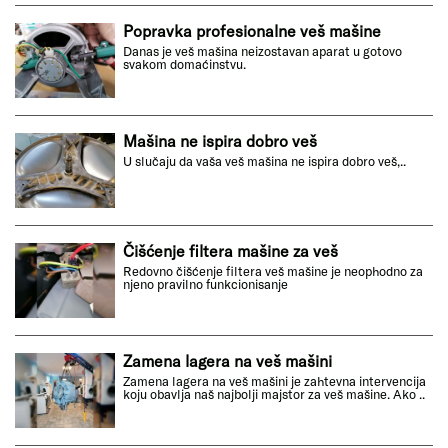
Popravka profesionalne veš mašine
Danas je veš mašina neizostavan aparat u gotovo
svakom domaćinstvu.
Mašina ne ispira dobro veš
U slučaju da vaša veš mašina ne ispira dobro veš,..
Čišćenje filtera mašine za veš
Redovno čišćenje filtera veš mašine je neophodno za
njeno pravilno funkcionisanje
Zamena lagera na veš mašini
Zamena lagera na veš mašini je zahtevna intervencija
koju obavlja naš najbolji majstor za veš mašine. Ako ..