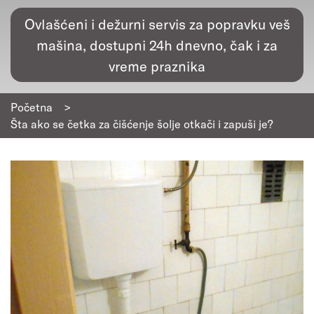
Ovlašćeni i dežurni servis za popravku veš
mašina, dostupni 24h dnevno, čak i za
vreme praznika
Početna
>
Šta ako se četka za čišćenje šolje otkači i zapuši je?