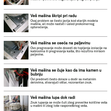
Veš mašina škripi pri radu
Ovaj problem se često javlja kod starijih modela
mašina, ali može nastati i usled prekomernog
opterećenja.
Veš mašina se oseća na paljevinu
Ovo pregrevanje može dovesti do topljenja izolacije na
kablovima ili pregrevanja kaiša, što rezultira mirisom
paljevine.
Veš mašina se čuje kao da ima kamen u
bubnju
Ovi predmeti često dolaze u dodir sa metalnim
delovima, stvarajući oštar, rezonantan zvuk.
Veš mašina lupa dok radi
Zvuk lupanja se može čuti zbog prevelike količine veša
u mašini ili zbog loše raspoređenog veša.