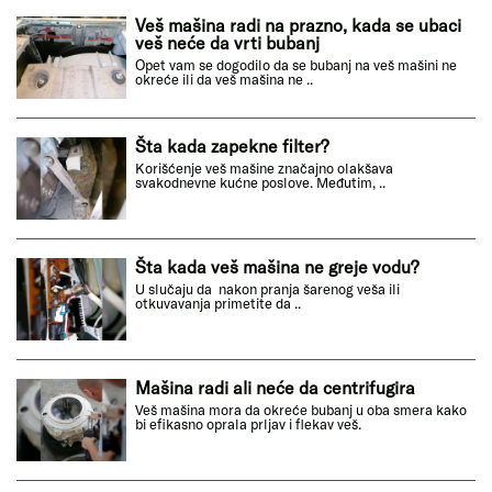
Veš mašina radi na prazno, kada se ubaci
veš neće da vrti bubanj
Opet vam se dogodilo da se bubanj na veš mašini ne
okreće ili da veš mašina ne ..
Šta kada zapekne filter?
Korišćenje veš mašine značajno olakšava
svakodnevne kućne poslove. Međutim, ..
Šta kada veš mašina ne greje vodu?
U slučaju da nakon pranja šarenog veša ili
otkuvavanja primetite da ..
Mašina radi ali neće da centrifugira
Veš mašina mora da okreće bubanj u oba smera kako
bi efikasno oprala prljav i flekav veš.