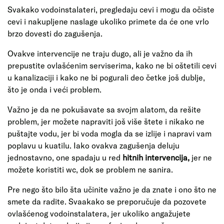
Svakako vodoinstalateri, pregledaju cevi i mogu da očiste
cevi i nakupljene naslage ukoliko primete da će one vrlo
brzo dovesti do zagušenja.
Ovakve intervencije ne traju dugo, ali je važno da ih
prepustite ovlašćenim serviserima, kako ne bi oštetili cevi
u kanalizaciji i kako ne bi pogurali deo četke još dublje,
što je onda i veći problem.
Važno je da ne pokušavate sa svojm alatom, da rešite
problem, jer možete napraviti još više štete i nikako ne
puštajte vodu, jer bi voda mogla da se izlije i napravi vam
poplavu u kuatilu. Iako ovakva zagušenja deluju
jednostavno, one spadaju u red
hitnih intervencija,
jer ne
možete koristiti wc, dok se problem ne sanira.
Pre nego što bilo šta učinite važno je da znate i ono što ne
smete da radite. Svaakako se preporučuje da pozovete
ovlašćenog vodoinstalatera, jer ukoliko angažujete