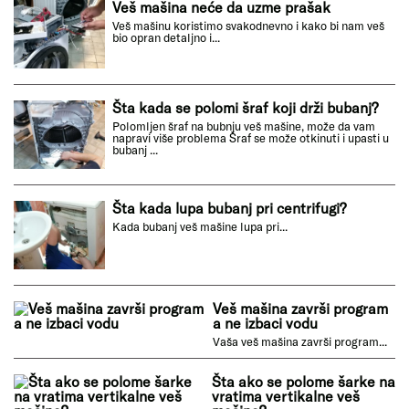
Uključene sve lampice i mašina
neće da se pokrene
Upalili ste veš mašinu i lampice sijaju,
deluje kao da je sve u redu, ali veš mašina
ne kreće sa...
Veš mašina neće da uzme prašak
Veš mašinu koristimo svakodnevno i kako bi nam veš
bio opran detaljno i...
Šta kada se polomi šraf koji drži bubanj?
Polomljen šraf na bubnju veš mašine, može da vam
napravi više problema Šraf se može otkinuti i upasti u
bubanj ...
Šta kada lupa bubanj pri centrifugi?
Kada bubanj veš mašine lupa pri...