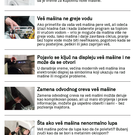
da je vreme za kupovinu nove mašine.
Veš mašina ne greje vodu
Ako primetite da vaša veš mašina pere veš, ali odeća
izlazi hladna čak i kada izaberete program sa toplom
ili vrućom vodom – vrlo je moguće da mašina više ne
greje vodu. Iako mašina i dalje završava ciklus, pranje
bez tople vode može biti neefikasno, pogotovo kada se
peru posteljine, peškiri ili jako zaprljan veš.
Pojavio se ključ na displeju veš mašine i ne
može da se otvori
U današnje vreme, većina modernih veš mašina ima
elektronski displej sa simbolima koji ukazuju na rad
mašine ili moguće probleme.
Zamena odvodnog creva veš mašine
Zamena odvodnog creva na veš mašini možda deluje
kao komplikovan posao, ali uz malo strpljenja i prave
informacije, možete ga uspešno obaviti i sami – bez
pozivanja majstora.
Šta ako veš mašina nenormalno lupa
Veš mašina počne da lupa kao da će poleteti? Bubanj
zvuči kao da se bori s metalnim oklopom?