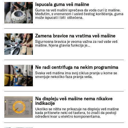
Ispucala guma veš mašine
Guma na veš mašini sprečava da voda curi iz mašine.
Međutim, s vremenom i usled čestog korišćenja, guma
može ispucati i biti oštećena.
Zamena bravice na vratima veš mašine
Sigurnosna bravica je veoma važna za rad vaše veš
mašine. Njena glavna funkcija je...
Ne radi centrifuga na nekim programima
Svaka veš mašina ima svoj ciklus pranja u kome se
smenjuje nekoliko faza pranja veša.
Na displeju veš mašine nema nikakve
indikacije
Ukoliko se ništa ne prikazuje na displeju veš mašine
kada pritisnete neki od tastera, to znači da postoji
određeni kvar u elektro komponentama.