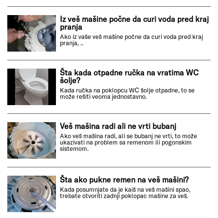
Iz veš mašine počne da curi voda pred kraj
pranja
Ako iz vaše veš mašine počne da curi voda pred kraj
pranja, ..
Šta kada otpadne ručka na vratima WC
šolje?
Kada ručka na poklopcu WC šolje otpadne, to se
može rešiti veoma jednostavno.
Veš mašina radi ali ne vrti bubanj
Ako veš mašina radi, ali se bubanj ne vrti, to može
ukazivati na problem sa remenom ili pogonskim
sistemom.
Šta ako pukne remen na veš mašini?
Kada posumnjate da je kaiš na veš mašini spao,
trebate otvoriti zadnji poklopac mašine za veš.