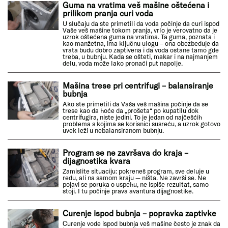
Guma na vratima veš mašine oštećena i
prilikom pranja curi voda
U slučaju da ste primetili da voda počinje da curi ispod
Vaše veš mašine tokom pranja, vrlo je verovatno da je
uzrok oštećena guma na vratima. Ta guma, poznata i
kao manžetna, ima ključnu ulogu – ona obezbeđuje da
vrata budu dobro zaptivena i da voda ostane tamo gde
treba, u bubnju. Kada se ošteti, makar i na najmanjem
delu, voda može lako pronaći put napolje.
Mašina trese pri centrifugi – balansiranje
bubnja
Ako ste primetili da Vaša veš mašina počinje da se
trese kao da hoće da „prošeta“ po kupatilu dok
centrifugira, niste jedini. To je jedan od najčešćih
problema s kojima se korisnici susreću, a uzrok gotovo
uvek leži u nebalansiranom bubnju.
Program se ne završava do kraja –
dijagnostika kvara
Zamislite situaciju: pokreneš program, sve deluje u
redu, ali na samom kraju — ništa. Ne završi se. Ne
pojavi se poruka o uspehu, ne ispiše rezultat, samo
stoji. I tu počinje prava avantura dijagnostike.
Curenje ispod bubnja – popravka zaptivke
Curenje vode ispod bubnja veš mašine često je znak da