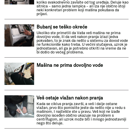
koliko svakodnevno zavisite od tog uređaja. Deluje kao
sitnica – samo jedna lampica – ali iza nje obično stoji
neki konkretan problem koji mašina pokušava da
prijavi.
Bubanj se teško okreće
Ukoliko ste primetili da Vaša veš mašina ne prima
dovoljno vode, ili da veš nakon pranja izlazi jedva
pokvašen, to je znak da nešto u sistemu za dovod vode
ne funkcioniše kako treba. U većini slučajeva, uzrok je
jednostavan, ali ga je potrebno otkriti na vreme da ne
bi došlo do većeg problema.
Mašina ne prima dovoljno vode
Veš ostaje vlažan nakon pranja
Kada se ciklus pranja završi, a veš i dalje ostane
vlažan, prvo što pomislite jeste da nešto nije u redu s
mašinom. I najčešće ste u pravu. Veš koji ne izađe
dovoljno isceđen obično ukazuje na problem s
centrifugom, ali uzrok može biti i mnogo jednostavniji
nego što deluje.