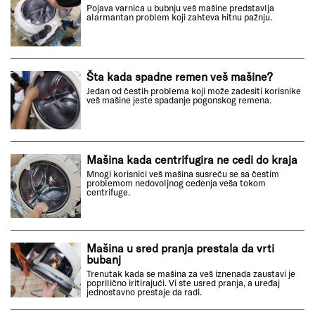
Pojava varnica u bubnju veš mašine predstavlja
alarmantan problem koji zahteva hitnu pažnju.
Šta kada spadne remen veš mašine?
Jedan od čestih problema koji može zadesiti korisnike
veš mašine jeste spadanje pogonskog remena.
Mašina kada centrifugira ne cedi do kraja
Mnogi korisnici veš mašina susreću se sa čestim
problemom nedovoljnog ceđenja veša tokom
centrifuge.
Mašina u sred pranja prestala da vrti
bubanj
Trenutak kada se mašina za veš iznenada zaustavi je
poprilično iritirajući. Vi ste usred pranja, a uređaj
jednostavno prestaje da radi.