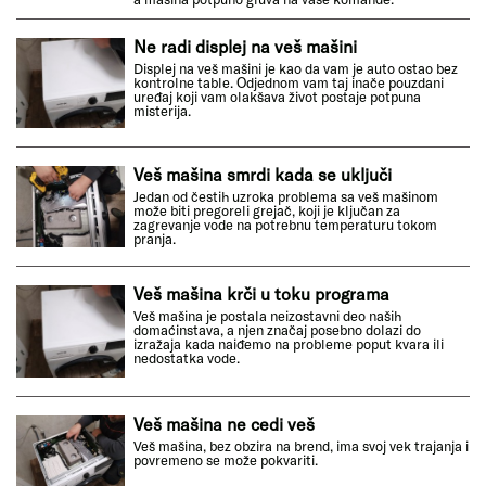
Ne radi displej na veš mašini
Displej na veš mašini je kao da vam je auto ostao bez
kontrolne table. Odjednom vam taj inače pouzdani
uređaj koji vam olakšava život postaje potpuna
misterija.
Veš mašina smrdi kada se uključi
Jedan od čestih uzroka problema sa veš mašinom
može biti pregoreli grejač, koji je ključan za
zagrevanje vode na potrebnu temperaturu tokom
pranja.
Veš mašina krči u toku programa
Veš mašina je postala neizostavni deo naših
domaćinstava, a njen značaj posebno dolazi do
izražaja kada naiđemo na probleme poput kvara ili
nedostatka vode.
Veš mašina ne cedi veš
Veš mašina, bez obzira na brend, ima svoj vek trajanja i
povremeno se može pokvariti.