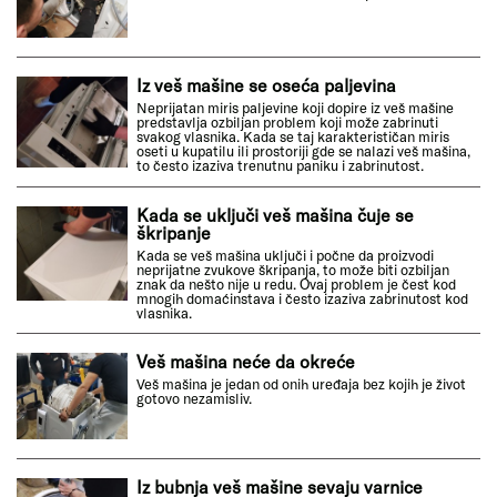
Iz veš mašine se oseća paljevina
Neprijatan miris paljevine koji dopire iz veš mašine
predstavlja ozbiljan problem koji može zabrinuti
svakog vlasnika. Kada se taj karakterističan miris
oseti u kupatilu ili prostoriji gde se nalazi veš mašina,
to često izaziva trenutnu paniku i zabrinutost.
Kada se uključi veš mašina čuje se
škripanje
Kada se veš mašina uključi i počne da proizvodi
neprijatne zvukove škripanja, to može biti ozbiljan
znak da nešto nije u redu. Ovaj problem je čest kod
mnogih domaćinstava i često izaziva zabrinutost kod
vlasnika.
Veš mašina neće da okreće
Veš mašina je jedan od onih uređaja bez kojih je život
gotovo nezamisliv.
Iz bubnja veš mašine sevaju varnice