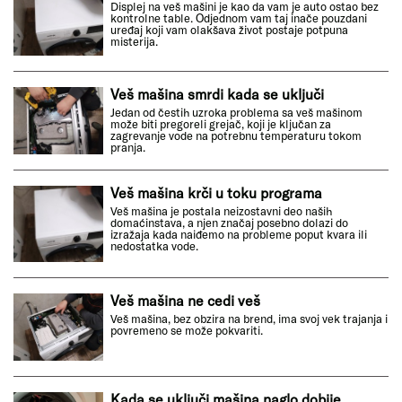
Displej na veš mašini je kao da vam je auto ostao bez
kontrolne table. Odjednom vam taj inače pouzdani
uređaj koji vam olakšava život postaje potpuna
misterija.
Veš mašina smrdi kada se uključi
Jedan od čestih uzroka problema sa veš mašinom
može biti pregoreli grejač, koji je ključan za
zagrevanje vode na potrebnu temperaturu tokom
pranja.
Veš mašina krči u toku programa
Veš mašina je postala neizostavni deo naših
domaćinstava, a njen značaj posebno dolazi do
izražaja kada naiđemo na probleme poput kvara ili
nedostatka vode.
Veš mašina ne cedi veš
Veš mašina, bez obzira na brend, ima svoj vek trajanja i
povremeno se može pokvariti.
Kada se uključi mašina naglo dobije