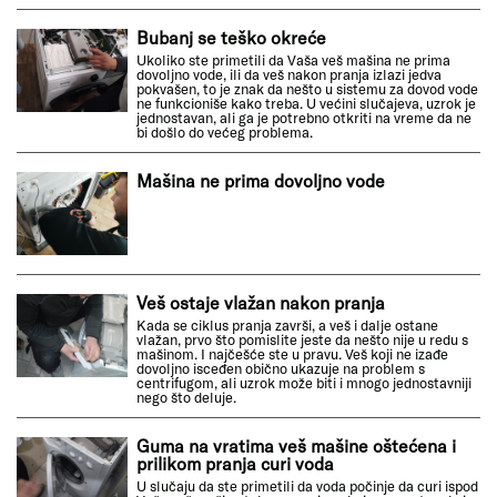
Bubanj se teško okreće
Ukoliko ste primetili da Vaša veš mašina ne prima
dovoljno vode, ili da veš nakon pranja izlazi jedva
pokvašen, to je znak da nešto u sistemu za dovod vode
ne funkcioniše kako treba. U većini slučajeva, uzrok je
jednostavan, ali ga je potrebno otkriti na vreme da ne
bi došlo do većeg problema.
Mašina ne prima dovoljno vode
Veš ostaje vlažan nakon pranja
Kada se ciklus pranja završi, a veš i dalje ostane
vlažan, prvo što pomislite jeste da nešto nije u redu s
mašinom. I najčešće ste u pravu. Veš koji ne izađe
dovoljno isceđen obično ukazuje na problem s
centrifugom, ali uzrok može biti i mnogo jednostavniji
nego što deluje.
Guma na vratima veš mašine oštećena i
prilikom pranja curi voda
U slučaju da ste primetili da voda počinje da curi ispod