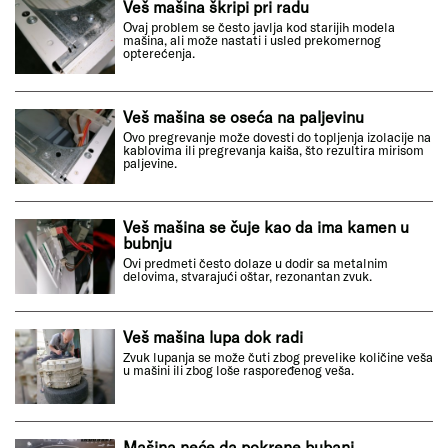
Veš mašina škripi pri radu
Ovaj problem se često javlja kod starijih modela
mašina, ali može nastati i usled prekomernog
opterećenja.
Veš mašina se oseća na paljevinu
Ovo pregrevanje može dovesti do topljenja izolacije na
kablovima ili pregrevanja kaiša, što rezultira mirisom
paljevine.
Veš mašina se čuje kao da ima kamen u
bubnju
Ovi predmeti često dolaze u dodir sa metalnim
delovima, stvarajući oštar, rezonantan zvuk.
Veš mašina lupa dok radi
Zvuk lupanja se može čuti zbog prevelike količine veša
u mašini ili zbog loše raspoređenog veša.
Mašina neće da pokrene bubanj