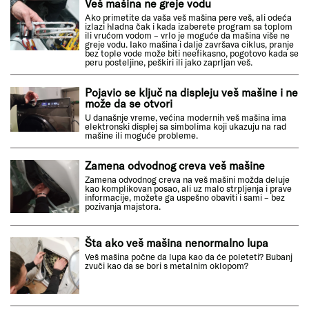
Veš mašina ne greje vodu
Ako primetite da vaša veš mašina pere veš, ali odeća
izlazi hladna čak i kada izaberete program sa toplom
ili vrućom vodom – vrlo je moguće da mašina više ne
greje vodu. Iako mašina i dalje završava ciklus, pranje
bez tople vode može biti neefikasno, pogotovo kada se
peru posteljine, peškiri ili jako zaprljan veš.
Pojavio se ključ na displeju veš mašine i ne
može da se otvori
U današnje vreme, većina modernih veš mašina ima
elektronski displej sa simbolima koji ukazuju na rad
mašine ili moguće probleme.
Zamena odvodnog creva veš mašine
Zamena odvodnog creva na veš mašini možda deluje
kao komplikovan posao, ali uz malo strpljenja i prave
informacije, možete ga uspešno obaviti i sami – bez
pozivanja majstora.
Šta ako veš mašina nenormalno lupa
Veš mašina počne da lupa kao da će poleteti? Bubanj
zvuči kao da se bori s metalnim oklopom?