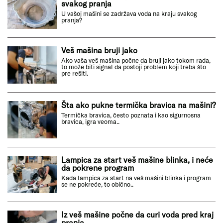
svakog pranja
U vašoj mašini se zadržava voda na kraju svakog
pranja?
Veš mašina bruji jako
Ako vaša veš mašina počne da bruji jako tokom rada,
to može biti signal da postoji problem koji treba što
pre rešiti.
Šta ako pukne termička bravica na mašini?
Termička bravica, često poznata i kao sigurnosna
bravica, igra veoma..
Lampica za start veš mašine blinka, i neće
da pokrene program
Kada lampica za start na veš mašini blinka i program
se ne pokreće, to obično..
Iz veš mašine počne da curi voda pred kraj
pranja