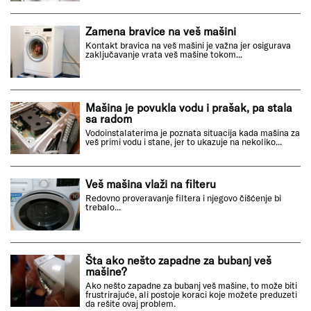
Zamena bravice na veš mašini
Kontakt bravica na veš mašini je važna jer osigurava
zaključavanje vrata veš mašine tokom...
Mašina je povukla vodu i prašak, pa stala
sa radom
Vodoinstalaterima je poznata situacija kada mašina za
veš primi vodu i stane, jer to ukazuje na nekoliko...
Veš mašina vlaži na filteru
Redovno proveravanje filtera i njegovo čišćenje bi
trebalo...
Šta ako nešto zapadne za bubanj veš
mašine?
Ako nešto zapadne za bubanj veš mašine, to može biti
frustrirajuće, ali postoje koraci koje možete preduzeti
da rešite ovaj problem.