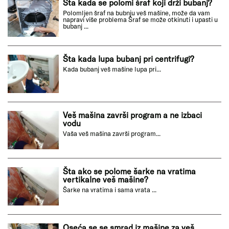
Šta kada se polomi šraf koji drži bubanj?
Polomljen šraf na bubnju veš mašine, može da vam
napravi više problema Šraf se može otkinuti i upasti u
bubanj ...
Šta kada lupa bubanj pri centrifugi?
Kada bubanj veš mašine lupa pri...
Veš mašina završi program a ne izbaci
vodu
Vaša veš mašina završi program...
Šta ako se polome šarke na vratima
vertikalne veš mašine?
Šarke na vratima i sama vrata ...
Oseća se se smrad iz mašine za veš