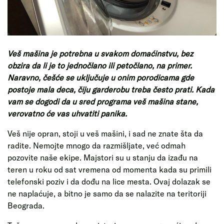
Veš mašina je potrebna u svakom domaćinstvu, bez
obzira da li je to jednočlano ili petočlano, na primer.
Naravno, češće se uključuje u onim porodicama gde
postoje mala deca, čiju garderobu treba često prati. Kada
vam se dogodi da u sred programa veš mašina stane,
verovatno će vas uhvatiti panika.
Veš nije opran, stoji u veš mašini, i sad ne znate šta da
radite. Nemojte mnogo da razmišljate, već odmah
pozovite naše ekipe. Majstori su u stanju da izađu na
teren u roku od sat vremena od momenta kada su primili
telefonski poziv i da dođu na lice mesta. Ovaj dolazak se
ne naplaćuje, a bitno je samo da se nalazite na teritoriji
Beograda.