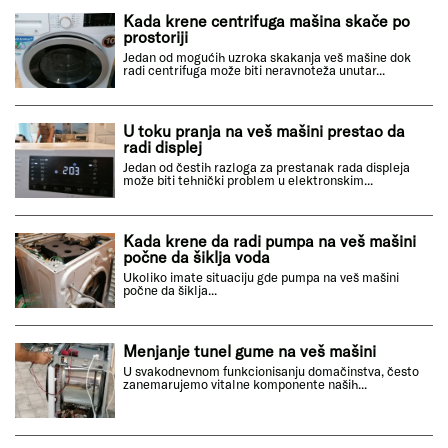
Kada krene centrifuga mašina skače po
prostoriji
Jedan od mogućih uzroka skakanja veš mašine dok
radi centrifuga može biti neravnoteža unutar...
U toku pranja na veš mašini prestao da
radi displej
Jedan od čestih razloga za prestanak rada displeja
može biti tehnički problem u elektronskim...
Kada krene da radi pumpa na veš mašini
počne da šiklja voda
Ukoliko imate situaciju gde pumpa na veš mašini
počne da šiklja...
Menjanje tunel gume na veš mašini
U svakodnevnom funkcionisanju domačinstva, često
zanemarujemo vitalne komponente naših...