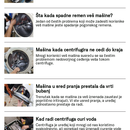
Šta kada spadne remen veš mašine?
Jedan od čestih problema koji može zadesiti korisnike
veš mašine jeste spadanje pogonskog remena.
Mašina kada centrifugira ne cedi do kraja
Mnogi korisnici veš mašina susreću se sa čestim
problemom nedovoljnog ceđenja veša tokom
centrifuge.
Mašina u sred pranja prestala da vrti
bubanj
Trenutak kada se mašina za veš iznenada zaustavi je
poprilično iritirajući. Vi ste usred pranja, a uređaj
jednostavno prestaje da radi.
Kad radi centrifuga curi voda
Centrifuga je uređaj koji mnogi od nas koristimo
svakodnevno, ali ponekad nas iznenadi curenje vode