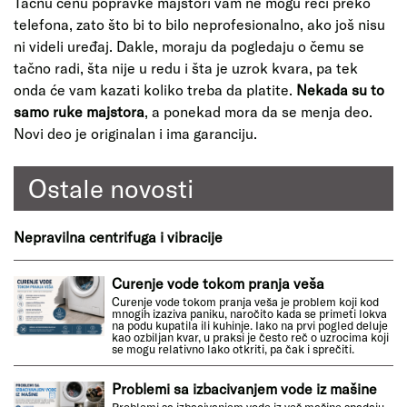
Tačnu cenu popravke majstori vam ne mogu reći preko
telefona, zato što bi to bilo neprofesionalno, ako još nisu
ni videli uređaj. Dakle, moraju da pogledaju o čemu se
tačno radi, šta nije u redu i šta je uzrok kvara, pa tek
onda će vam kazati koliko treba da platite.
Nekada su to
samo ruke majstora
, a ponekad mora da se menja deo.
Novi deo je originalan i ima garanciju.
Ostale novosti
Nepravilna centrifuga i vibracije
Curenje vode tokom pranja veša
Curenje vode tokom pranja veša je problem koji kod
mnogih izaziva paniku, naročito kada se primeti lokva
na podu kupatila ili kuhinje. Iako na prvi pogled deluje
kao ozbiljan kvar, u praksi je često reč o uzrocima koji
se mogu relativno lako otkriti, pa čak i sprečiti.
Problemi sa izbacivanjem vode iz mašine
Problemi sa izbacivanjem vode iz veš mašine spadaju