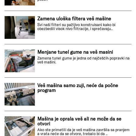
Zamena uloška filtera veš mašine
Svi naši filteri su pažljivo konstruisani kako bi
obezbedili visok nivo filtracije, i sprečavaju..
Menjane tunel gume na veš masini
Zamena tunel gume je jedna od najčešćih popravki na
veš mašini.
Veš mašina samo zuji, neće da počne
program
Mašina je oprala veš ali ne može da se
otvori
Ako ste primetili da je veš mašina završila sa pranjem
a vrata neće da se otvore, trebalo bi da ..