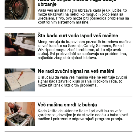
ubrzanje
Vaša veš mašina naglo ubrzava kada je uključite, to
može ukazivati na nekoliko mogućih problema sa
uređajem. Prvo, ovo može biti posledica problema sa
kontrolnim sistemom mašine.
Šta kada curi voda ispod veš mašine
Mnogi veruju da kupovinom poznatih brendova mašina
za veš kao što su Gorenje, Candy, Siemens, Beko i
Whirlpool mogu izbeći probleme, ali to nije uvek
slučaj. Svi proizvođači se suočavaju sa problemima,
najčešće zbog dotrajalosti delova.
Ne radi zvučni signal na veš mašini
U slučaju da vaša veš mašina više ne emituje zvučni
signal kada završi ciklus pranja ili tokom rada, to
može biti znak različitih problema.
Veš mašina smrdi iz bubnja
Kada želite da uklonite fleke i prljavštinu sa vaše
garderobe, dovoljno je da stavite odeću u bubanj veš
mašine i pokrenete odgovarajući program pranja.