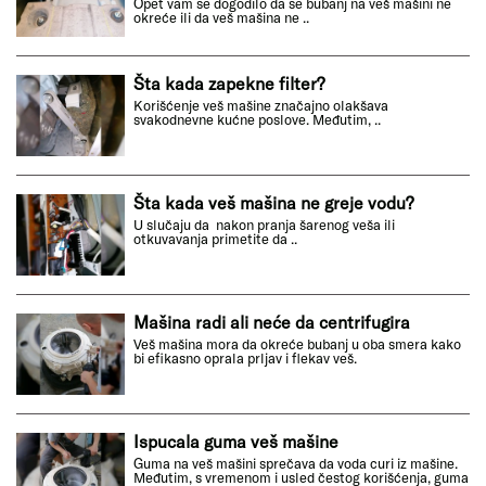
Opet vam se dogodilo da se bubanj na veš mašini ne
okreće ili da veš mašina ne ..
Šta kada zapekne filter?
Korišćenje veš mašine značajno olakšava
svakodnevne kućne poslove. Međutim, ..
Šta kada veš mašina ne greje vodu?
U slučaju da nakon pranja šarenog veša ili
otkuvavanja primetite da ..
Mašina radi ali neće da centrifugira
Veš mašina mora da okreće bubanj u oba smera kako
bi efikasno oprala prljav i flekav veš.
Ispucala guma veš mašine
Guma na veš mašini sprečava da voda curi iz mašine.
Međutim, s vremenom i usled čestog korišćenja, guma