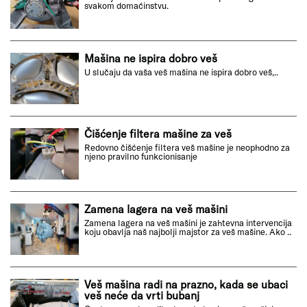
svakom domaćinstvu.
Mašina ne ispira dobro veš
U slučaju da vaša veš mašina ne ispira dobro veš,..
Čišćenje filtera mašine za veš
Redovno čišćenje filtera veš mašine je neophodno za
njeno pravilno funkcionisanje
Zamena lagera na veš mašini
Zamena lagera na veš mašini je zahtevna intervencija
koju obavlja naš najbolji majstor za veš mašine. Ako ..
Veš mašina radi na prazno, kada se ubaci
veš neće da vrti bubanj