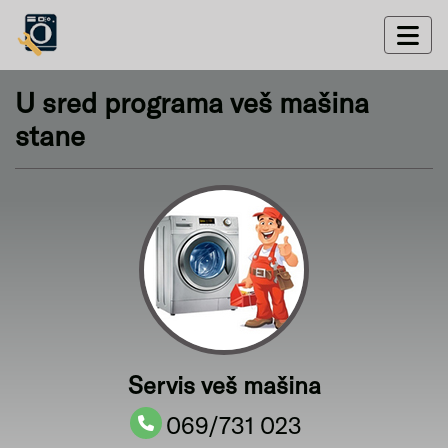
U sred programa veš mašina
stane
Servis veš mašina
069/731 023