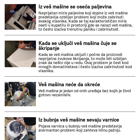
Iz veš mašine se oseća paljevina
Neprijatan miris paljevine koji dopire iz veš mašine
predstavlja ozbiljan problem koji može zabrinuti
svakog vlasnika. Kada se taj karakterističan miris
oseti u kupatilu ili prostoriji gde se nalazi veš mašina,
to često izaziva trenutnu paniku i zabrinutost.
Kada se uključi veš mašina čuje se
škripanje
Kada se veš mašina uključi i počne da proizvodi
neprijatne zvukove škripanja, to može biti ozbiljan
znak da nešto nije u redu. Ovaj problem je čest kod
mnogih domaćinstava i često izaziva zabrinutost kod
vlasnika.
Veš mašina neće da okreće
Veš mašina je jedan od onih uređaja bez kojih je život
gotovo nezamisliv.
Iz bubnja veš mašine sevaju varnice
Pojava varnica u bubnju veš mašine predstavlja
alarmantan problem koji zahteva hitnu pažnju.