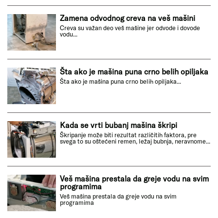
Zamena odvodnog creva na veš mašini
Creva su važan deo veš mašine jer odvode i dovode
vodu...
Šta ako je mašina puna crno belih opiljaka
Šta ako je mašina puna crno belih opiljaka...
Kada se vrti bubanj mašina škripi
Škripanje može biti rezultat različitih faktora, pre
svega to su oštećeni remen, ležaj bubnja, neravnome...
Veš mašina prestala da greje vodu na svim
programima
Veš mašina prestala da greje vodu na svim
programima