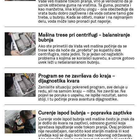
Vaše veš mašine tokom pranja, vrlo je verovatno da je
uzrok oštećena guma na vratima. Ta guma, poznata i
kao manžetna, ima ključnu ulogu – ona obezbeđuje da
vrata budu dobro zaptivena i da voda ostane tamo gde
treba, u bubnju. Kada se ošteti, makar i na najmanjem
delu, voda može lako pronaći put napolje.
Mašina trese pri centrifugi – balansiranje
bubnja
Ako ste primetili da Vaša veš mašina počinje da se
trese kao da hoće da „prošeta“ po kupatilu dok
centrifugira, niste jedini. To je jedan od najčešćih
problema s kojima se korisnici susreću, a uzrok gotovo
uvek leži u nebalansiranom bubnju.
Program se ne završava do kraja –
dijagnostika kvara
Zamislite situaciju: pokreneš program, sve deluje u
redu, ali na samom kraju — ništa. Ne završi se. Ne
pojavi se poruka o uspehu, ne ispiše rezultat, samo
stoji. I tu počinje prava avantura dijagnostike.
Curenje ispod bubnja – popravka zaptivke
Curenje vode ispod bubnja veš mašine često je znak da
je došlo do kvara na zaptivci, odnosno gumici koja
sprečava ispuštanje vode tokom pranja. Ovaj problem
nije neuobičajen, naročito kod starijih mašina ili kod
uređaja koji se dugo koriste bez redovnog održavanja.
Ako primetite lokve vode ispod veš mašine ili osećate