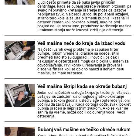
Ljudi često primete da se buka javlja prilikom
centrifuge, kada se bubanj okreće velikom brzinom, pa
svako nepravilno kretanje ili trenje može da izazove
neprijatan zvuk. Najčešći uzroci su pohabani ležajevi,
strano telo koje je zalutalo između bubnja i kazana ili
oštećen remen koji pokreće bubanj. Iako na prvi
pogled deluje bezazleno, produženo korišćenje mašine
u takvom stanju može izazvati ozbiljnija oštećenja.
Veš mašina neće do kraja da izbaci vodu
Najčešći uzrok ovog problema je zapušen filter
pumpe. Tokom vremena, dlačice sa odeće, sitni
predmeti kao što su dugmad ili novčići, pa čak i
nakupljanje deterdženta mogu da blokiraju sistem za
odvodnjavanje. Prvi korak u rešavanju je provera i
čišćenje filtera koji se obično nalazi u donjem delu
mašine, iza male vratašca.
Veš mašina škripi kada se okreće bubanj
Jedan od najčešćih razloga škripe je trošenje ležajeva.
Ležajevi su zaduženi da omoguće glatko okretanje
bubnja, a tokom godina, usled vlage i opterećenja, oni
počinju da zaribavaju. Kada do toga dođe, svaki pokret
bubnja praćen je neprijatnim zvukom. Ako se kvar ne
sanira na vreme, može doći i do curenja vode i većih
oštećenja.
Bubanj veš mašine se teško okreće rukom
Kada primetite da se bubanj veš mašine teško okreće