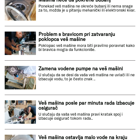
Ponekad veš mašina ne okreće bubanj ili nema snage
za to, možda je u pitanju mehanički ili elektronski kvar.
Problem s bravicom pri zatvaranju
poklopca veš mašine
Poklopac veš mašine mora biti pravilno poravnat kako
bi bravica mogla da funkcioniše.
Zamena vodene pumpe na veš mašini
U slučaju da se desi da vaša veš mašina ne uvlači ili ne
izbacuje vodu, to je često znak ..
Veš mašina posle par minuta rada izbacuje
osigurač
U slučaju da vaša veš mašina pravi kratak spoj i
izbacuje osigurač tokom rada..
Veš mašina ostavlja malo vode na kraju