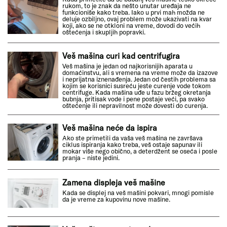
rukom, to je znak da nešto unutar uređaja ne
funkcioniše kako treba. Iako u prvi mah možda ne
deluje ozbiljno, ovaj problem može ukazivati na kvar
koji, ako se ne otkloni na vreme, dovodi do većih
oštećenja i skupljih popravki.
Veš mašina curi kad centrifugira
Veš mašina je jedan od najkorisnijih aparata u
domaćinstvu, ali s vremena na vreme može da izazove
i neprijatna iznenađenja. Jedan od čestih problema sa
kojim se korisnici susreću jeste curenje vode tokom
centrifuge. Kada mašina uđe u fazu bržeg okretanja
bubnja, pritisak vode i pene postaje veći, pa svako
oštećenje ili nepravilnost može dovesti do curenja.
Veš mašina neće da ispira
Ako ste primetili da vaša veš mašina ne završava
ciklus ispiranja kako treba, veš ostaje sapunav ili
mokar više nego obično, a deterdžent se oseća i posle
pranja – niste jedini.
Zamena displeja veš mašine
Kada se displej na veš mašini pokvari, mnogi pomisle
da je vreme za kupovinu nove mašine.