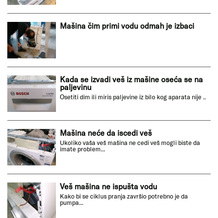
Mašina čim primi vodu odmah je izbaci
Kada se izvadi veš iz mašine oseća se na
paljevinu
Osetiti dim ili miris paljevine iz bilo kog aparata nije ..
Mašina neće da iscedi veš
Ukoliko vaša veš mašina ne cedi veš mogli biste da
imate problem...
Veš mašina ne ispušta vodu
Kako bi se ciklus pranja završio potrebno je da
pumpa...