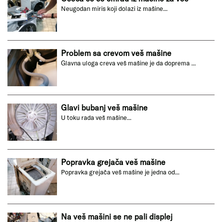
Neugodan miris koji dolazi iz mašine...
Problem sa crevom veš mašine
Glavna uloga creva veš mašine je da doprema ...
Glavi bubanj veš mašine
U toku rada veš mašine...
Popravka grejača veš mašine
Popravka grejača veš mašine je jedna od...
Na veš mašini se ne pali displej