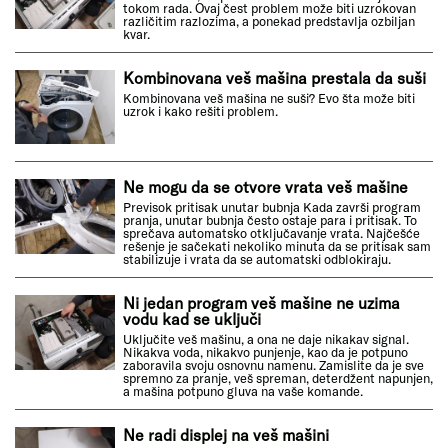
tokom rada. Ovaj čest problem može biti uzrokovan
različitim razlozima, a ponekad predstavlja ozbiljan
kvar.
Kombinovana veš mašina prestala da suši
Kombinovana veš mašina ne suši? Evo šta može biti
uzrok i kako rešiti problem.
Ne mogu da se otvore vrata veš mašine
Previsok pritisak unutar bubnja Kada završi program
pranja, unutar bubnja često ostaje para i pritisak. To
sprečava automatsko otključavanje vrata. Najčešće
rešenje je sačekati nekoliko minuta da se pritisak sam
stabilizuje i vrata da se automatski odblokiraju.
Ni jedan program veš mašine ne uzima
vodu kad se uključi
Uključite veš mašinu, a ona ne daje nikakav signal.
Nikakva voda, nikakvo punjenje, kao da je potpuno
zaboravila svoju osnovnu namenu. Zamislite da je sve
spremno za pranje, veš spreman, deterdžent napunjen,
a mašina potpuno gluva na vaše komande.
Ne radi displej na veš mašini