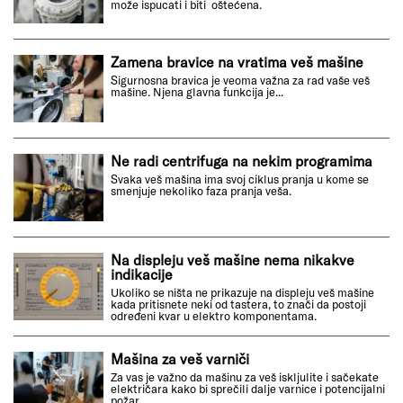
može ispucati i biti oštećena.
Zamena bravice na vratima veš mašine
Sigurnosna bravica je veoma važna za rad vaše veš
mašine. Njena glavna funkcija je...
Ne radi centrifuga na nekim programima
Svaka veš mašina ima svoj ciklus pranja u kome se
smenjuje nekoliko faza pranja veša.
Na displeju veš mašine nema nikakve
indikacije
Ukoliko se ništa ne prikazuje na displeju veš mašine
kada pritisnete neki od tastera, to znači da postoji
određeni kvar u elektro komponentama.
Mašina za veš varniči
Za vas je važno da mašinu za veš iskljulite i sačekate
električara kako bi sprečili dalje varnice i potencijalni
požar.