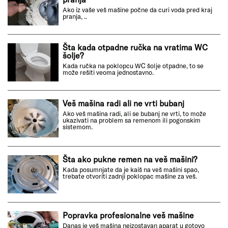
Ako iz vaše veš mašine počne da curi voda pred kraj
pranja, ..
Šta kada otpadne ručka na vratima WC
šolje?
Kada ručka na poklopcu WC šolje otpadne, to se
može rešiti veoma jednostavno.
Veš mašina radi ali ne vrti bubanj
Ako veš mašina radi, ali se bubanj ne vrti, to može
ukazivati na problem sa remenom ili pogonskim
sistemom.
Šta ako pukne remen na veš mašini?
Kada posumnjate da je kaiš na veš mašini spao,
trebate otvoriti zadnji poklopac mašine za veš.
Popravka profesionalne veš mašine
Danas je veš mašina neizostavan aparat u gotovo