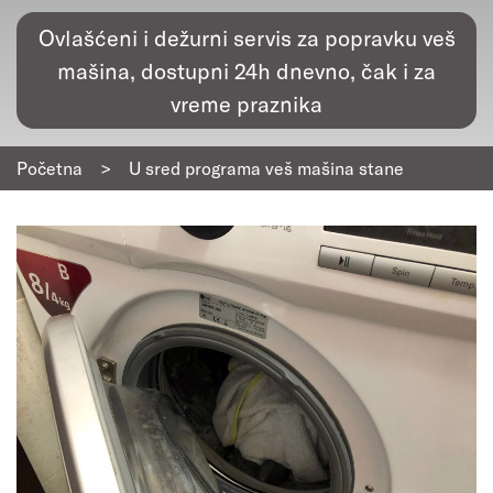
Ovlašćeni i dežurni servis za popravku veš
mašina, dostupni 24h dnevno, čak i za
vreme praznika
Početna
>
U sred programa veš mašina stane