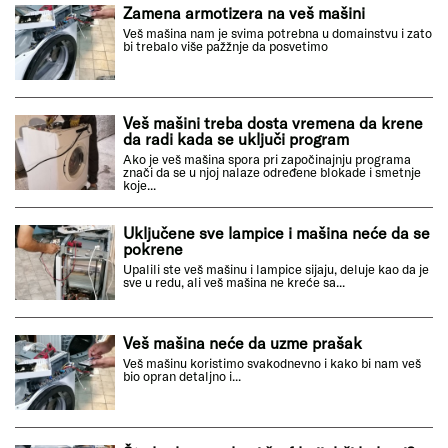
Zamena armotizera na veš mašini
Veš mašina nam je svima potrebna u domainstvu i zato
bi trebalo više pažžnje da posvetimo
Veš mašini treba dosta vremena da krene
da radi kada se uključi program
Ako je veš mašina spora pri započinajnju programa
znači da se u njoj nalaze određene blokade i smetnje
koje...
Uključene sve lampice i mašina neće da se
pokrene
Upalili ste veš mašinu i lampice sijaju, deluje kao da je
sve u redu, ali veš mašina ne kreće sa...
Veš mašina neće da uzme prašak
Veš mašinu koristimo svakodnevno i kako bi nam veš
bio opran detaljno i...