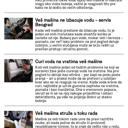
vlagu oko vrata bubnja, važno je reagovati što pre
kako ne bi došlo do većih oštećenja.
Veš mašina ne izbacuje vodu – servis
Beograd
Kada veš mašina prestane da izbacuje vodu, to je
jedan od onih trenutaka kada shvatite koliko je
zavisite od nje. Bubanj pun vode, mokar veš i nervoza –
poznato, zar ne? Iako problem na prvi pogled deluje
ozbiljno, u većini slučajeva može se brzo rešiti uz
pravilan pristup i stručnu pomoć.
Curi voda na vratima veš mašine
Kod veš mašina jedan od češćih problema na koji se
korisnici žale jeste curenje vode na vratima. Na prvi
pogled to deluje kao sitnica – par kapi na podu posle
pranja – ali u praksi može da se pretvori u ozbiljan
kvar ako se ne reaguje na vreme. Kada voda krene da
curi, najčešće je uzrok gumena zaptivka na vratima,
poznata i kao manžetna. Ona s vremenom popuca,
ukruti se ili se na njoj nakupe prljavština i ostaci
deterdženta, pa više ne prijanja dobro uz staklo
bubnja.
Veš mašina struže u toku rada
Mašina za veš tokom rada ume da pravi različite
zvuke, ali kada počne da struže ili proizvodi
neuobičajene tonove, to je znak da nešto nije u redu.