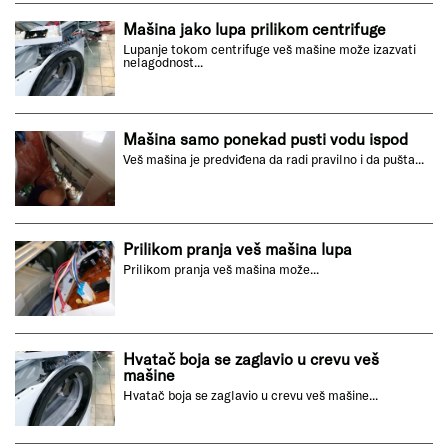
Mašina jako lupa prilikom centrifuge
Lupanje tokom centrifuge veš mašine može izazvati
nelagodnost...
Mašina samo ponekad pusti vodu ispod
Veš mašina je predviđena da radi pravilno i da pušta...
Prilikom pranja veš mašina lupa
Prilikom pranja veš mašina može...
Hvatač boja se zaglavio u crevu veš
mašine
Hvatač boja se zaglavio u crevu veš mašine...