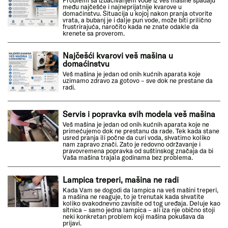
među najčešće i najneprijatnije kvarove u
domaćinstvu. Situacija u kojoj nakon pranja otvorite
vrata, a bubanj je i dalje pun vode, može biti prilično
frustrirajuća, naročito kada ne znate odakle da
krenete sa proverom.
Najčešći kvarovi veš mašina u
domaćinstvu
Veš mašina je jedan od onih kućnih aparata koje
uzimamo zdravo za gotovo – sve dok ne prestane da
radi.
Servis i popravka svih modela veš mašina
Veš mašina je jedan od onih kućnih aparata koje ne
primećujemo dok ne prestanu da rade. Tek kada stane
usred pranja ili počne da curi voda, shvatimo koliko
nam zapravo znači. Zato je redovno održavanje i
pravovremena popravka od suštinskog značaja da bi
Vaša mašina trajala godinama bez problema.
Lampica treperi, mašina ne radi
Kada Vam se dogodi da lampica na veš mašini treperi,
a mašina ne reaguje, to je trenutak kada shvatite
koliko svakodnevno zavisite od tog uređaja. Deluje kao
sitnica – samo jedna lampica – ali iza nje obično stoji
neki konkretan problem koji mašina pokušava da
prijavi.