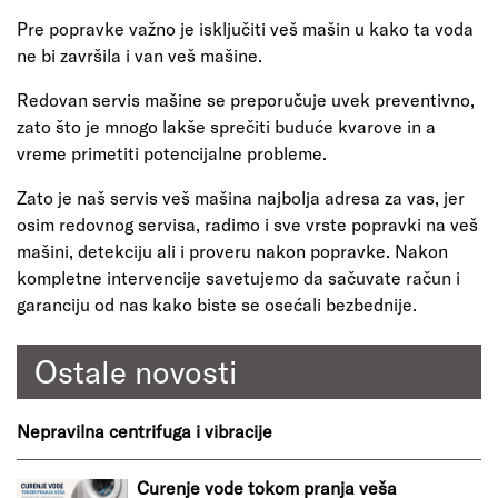
Pre popravke važno je isključiti veš mašin u kako ta voda
ne bi završila i van veš mašine.
Redovan servis mašine se preporučuje uvek preventivno,
zato što je mnogo lakše sprečiti buduće kvarove in a
vreme primetiti potencijalne probleme.
Zato je naš servis veš mašina najbolja adresa za vas, jer
osim redovnog servisa, radimo i sve vrste popravki na veš
mašini, detekciju ali i proveru nakon popravke. Nakon
kompletne intervencije savetujemo da sačuvate račun i
garanciju od nas kako biste se osećali bezbednije.
Ostale novosti
Nepravilna centrifuga i vibracije
Curenje vode tokom pranja veša