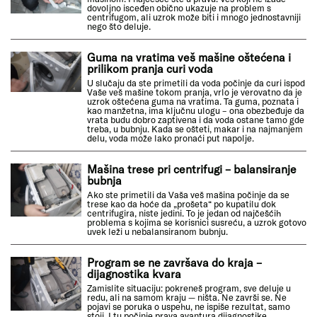
dovoljno isceđen obično ukazuje na problem s
centrifugom, ali uzrok može biti i mnogo jednostavniji
nego što deluje.
Guma na vratima veš mašine oštećena i
prilikom pranja curi voda
U slučaju da ste primetili da voda počinje da curi ispod
Vaše veš mašine tokom pranja, vrlo je verovatno da je
uzrok oštećena guma na vratima. Ta guma, poznata i
kao manžetna, ima ključnu ulogu – ona obezbeđuje da
vrata budu dobro zaptivena i da voda ostane tamo gde
treba, u bubnju. Kada se ošteti, makar i na najmanjem
delu, voda može lako pronaći put napolje.
Mašina trese pri centrifugi – balansiranje
bubnja
Ako ste primetili da Vaša veš mašina počinje da se
trese kao da hoće da „prošeta“ po kupatilu dok
centrifugira, niste jedini. To je jedan od najčešćih
problema s kojima se korisnici susreću, a uzrok gotovo
uvek leži u nebalansiranom bubnju.
Program se ne završava do kraja –
dijagnostika kvara
Zamislite situaciju: pokreneš program, sve deluje u
redu, ali na samom kraju — ništa. Ne završi se. Ne
pojavi se poruka o uspehu, ne ispiše rezultat, samo
stoji. I tu počinje prava avantura dijagnostike.