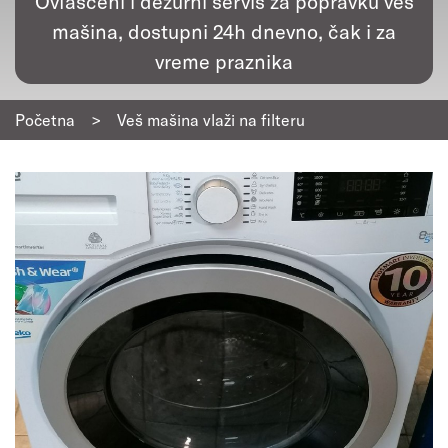
Ovlašćeni i dežurni servis za popravku veš
mašina, dostupni 24h dnevno, čak i za
vreme praznika
Početna
>
Veš mašina vlaži na filteru