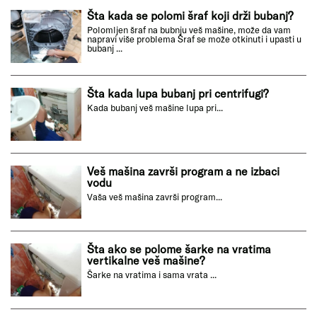
Šta kada se polomi šraf koji drži bubanj?
Polomljen šraf na bubnju veš mašine, može da vam
napravi više problema Šraf se može otkinuti i upasti u
bubanj ...
Šta kada lupa bubanj pri centrifugi?
Kada bubanj veš mašine lupa pri...
Veš mašina završi program a ne izbaci
vodu
Vaša veš mašina završi program...
Šta ako se polome šarke na vratima
vertikalne veš mašine?
Šarke na vratima i sama vrata ...