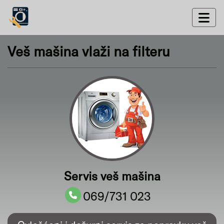
Veš mašina vlaži na filteru
Servis veš mašina
069/731 023