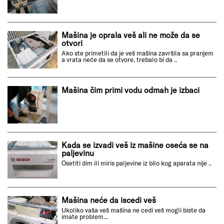
Mašina je oprala veš ali ne može da se
otvori
Ako ste primetili da je veš mašina završila sa pranjem
a vrata neće da se otvore, trebalo bi da ..
Mašina čim primi vodu odmah je izbaci
Kada se izvadi veš iz mašine oseća se na
paljevinu
Osetiti dim ili miris paljevine iz bilo kog aparata nije ..
Mašina neće da iscedi veš
Ukoliko vaša veš mašina ne cedi veš mogli biste da
imate problem...