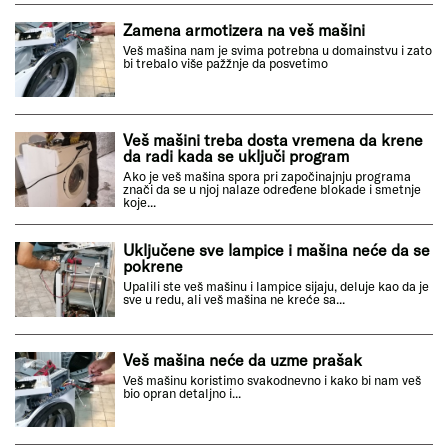
Zamena armotizera na veš mašini
Veš mašina nam je svima potrebna u domainstvu i zato
bi trebalo više pažžnje da posvetimo
Veš mašini treba dosta vremena da krene
da radi kada se uključi program
Ako je veš mašina spora pri započinajnju programa
znači da se u njoj nalaze određene blokade i smetnje
koje...
Uključene sve lampice i mašina neće da se
pokrene
Upalili ste veš mašinu i lampice sijaju, deluje kao da je
sve u redu, ali veš mašina ne kreće sa...
Veš mašina neće da uzme prašak
Veš mašinu koristimo svakodnevno i kako bi nam veš
bio opran detaljno i...