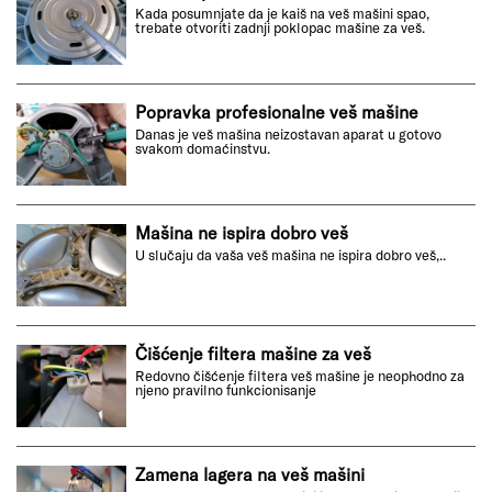
Kada posumnjate da je kaiš na veš mašini spao,
trebate otvoriti zadnji poklopac mašine za veš.
Popravka profesionalne veš mašine
Danas je veš mašina neizostavan aparat u gotovo
svakom domaćinstvu.
Mašina ne ispira dobro veš
U slučaju da vaša veš mašina ne ispira dobro veš,..
Čišćenje filtera mašine za veš
Redovno čišćenje filtera veš mašine je neophodno za
njeno pravilno funkcionisanje
Zamena lagera na veš mašini