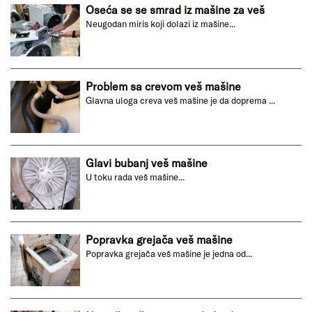
Oseća se se smrad iz mašine za veš
Neugodan miris koji dolazi iz mašine...
Problem sa crevom veš mašine
Glavna uloga creva veš mašine je da doprema ...
Glavi bubanj veš mašine
U toku rada veš mašine...
Popravka grejača veš mašine
Popravka grejača veš mašine je jedna od...