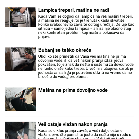
Lampica treperi, mašina ne radi
Kada Vam se dogodi da lampica na veš mašini treperi,
a mašina ne reaguje, to je trenutak kada shvatite
koliko svakodnevno zavisite od tog uređaja. Deluje kao
sitnica – samo jedna lampica – ali iza nje obično stoji
neki konkretan problem koji mašina pokušava da
prijavi.
Bubanj se teško okreće
Ukoliko ste primetili da Vaša veš mašina ne prima
dovoljno vode, ili da veš nakon pranja izlazi jedva
pokvašen, to je znak da nešto u sistemu za dovod vode
ne funkcioniše kako treba. U većini slučajeva, uzrok je
jednostavan, ali ga je potrebno otkriti na vreme da ne
bi došlo do većeg problema.
Mašina ne prima dovoljno vode
Veš ostaje vlažan nakon pranja
Kada se ciklus pranja završi, a veš i dalje ostane
vlažan, prvo što pomislite jeste da nešto nije u redu s
mašinom. I najčešće ste u pravu. Veš koji ne izađe