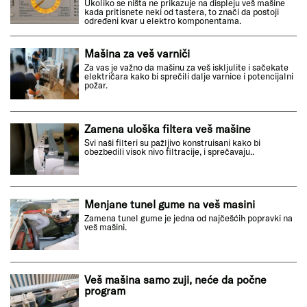
Ukoliko se ništa ne prikazuje na displeju veš mašine
kada pritisnete neki od tastera, to znači da postoji
određeni kvar u elektro komponentama.
Mašina za veš varniči
Za vas je važno da mašinu za veš iskljulite i sačekate
električara kako bi sprečili dalje varnice i potencijalni
požar.
Zamena uloška filtera veš mašine
Svi naši filteri su pažljivo konstruisani kako bi
obezbedili visok nivo filtracije, i sprečavaju..
Menjane tunel gume na veš masini
Zamena tunel gume je jedna od najčešćih popravki na
veš mašini.
Veš mašina samo zuji, neće da počne
program