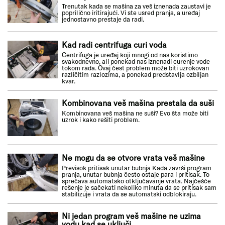
Trenutak kada se mašina za veš iznenada zaustavi je
poprilično iritirajući. Vi ste usred pranja, a uređaj
jednostavno prestaje da radi.
Kad radi centrifuga curi voda
Centrifuga je uređaj koji mnogi od nas koristimo
svakodnevno, ali ponekad nas iznenadi curenje vode
tokom rada. Ovaj čest problem može biti uzrokovan
različitim razlozima, a ponekad predstavlja ozbiljan
kvar.
Kombinovana veš mašina prestala da suši
Kombinovana veš mašina ne suši? Evo šta može biti
uzrok i kako rešiti problem.
Ne mogu da se otvore vrata veš mašine
Previsok pritisak unutar bubnja Kada završi program
pranja, unutar bubnja često ostaje para i pritisak. To
sprečava automatsko otključavanje vrata. Najčešće
rešenje je sačekati nekoliko minuta da se pritisak sam
stabilizuje i vrata da se automatski odblokiraju.
Ni jedan program veš mašine ne uzima
vodu kad se uključi