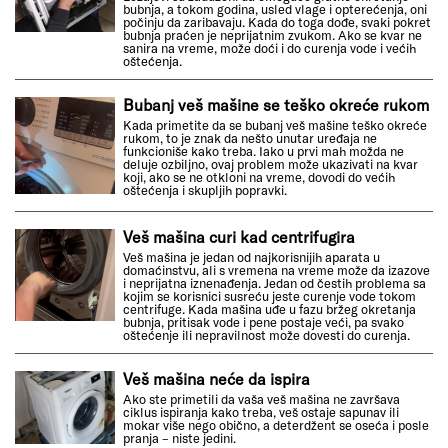
bubnja, a tokom godina, usled vlage i opterećenja, oni
počinju da zaribavaju. Kada do toga dođe, svaki pokret
bubnja praćen je neprijatnim zvukom. Ako se kvar ne
sanira na vreme, može doći i do curenja vode i većih
oštećenja.
Bubanj veš mašine se teško okreće rukom
Kada primetite da se bubanj veš mašine teško okreće
rukom, to je znak da nešto unutar uređaja ne
funkcioniše kako treba. Iako u prvi mah možda ne
deluje ozbiljno, ovaj problem može ukazivati na kvar
koji, ako se ne otkloni na vreme, dovodi do većih
oštećenja i skupljih popravki.
Veš mašina curi kad centrifugira
Veš mašina je jedan od najkorisnijih aparata u
domaćinstvu, ali s vremena na vreme može da izazove
i neprijatna iznenađenja. Jedan od čestih problema sa
kojim se korisnici susreću jeste curenje vode tokom
centrifuge. Kada mašina uđe u fazu bržeg okretanja
bubnja, pritisak vode i pene postaje veći, pa svako
oštećenje ili nepravilnost može dovesti do curenja.
Veš mašina neće da ispira
Ako ste primetili da vaša veš mašina ne završava
ciklus ispiranja kako treba, veš ostaje sapunav ili
mokar više nego obično, a deterdžent se oseća i posle
pranja – niste jedini.