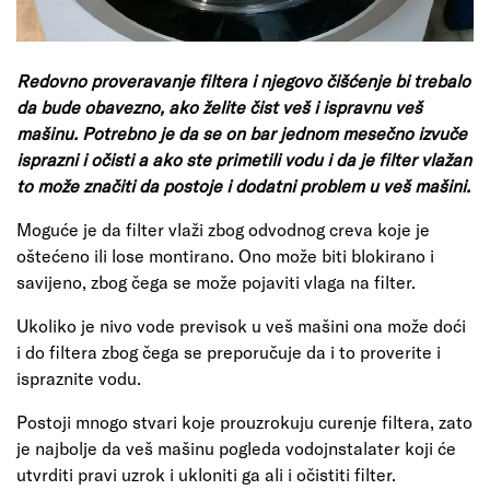
Redovno proveravanje filtera i njegovo čišćenje bi trebalo
da bude obavezno, ako želite čist veš i ispravnu veš
mašinu. Potrebno je da se on bar jednom mesečno izvuče
isprazni i očisti a ako ste primetili vodu i da je filter vlažan
to može značiti da postoje i dodatni problem u veš mašini.
Moguće je da filter vlaži zbog odvodnog creva koje je
oštećeno ili lose montirano. Ono može biti blokirano i
savijeno, zbog čega se može pojaviti vlaga na filter.
Ukoliko je nivo vode previsok u veš mašini ona može doći
i do filtera zbog čega se preporučuje da i to proverite i
ispraznite vodu.
Postoji mnogo stvari koje prouzrokuju curenje filtera, zato
je najbolje da veš mašinu pogleda vodojnstalater koji će
utvrditi pravi uzrok i ukloniti ga ali i očistiti filter.