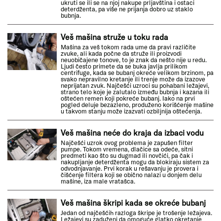
ukruti se ili se na njoj nakupe prljavština i ostaci
deterdženta, pa više ne prijanja dobro uz staklo
bubnja.
Veš mašina struže u toku rada
Mašina za veš tokom rada ume da pravi različite
zvuke, ali kada počne da struže ili proizvodi
neuobičajene tonove, to je znak da nešto nije u redu.
Ljudi često primete da se buka javlja prilikom
centrifuge, kada se bubanj okreće velikom brzinom, pa
svako nepravilno kretanje ili trenje može da izazove
neprijatan zvuk. Najčešći uzroci su pohabani ležajevi,
strano telo koje je zalutalo između bubnja i kazana ili
oštećen remen koji pokreće bubanj. Iako na prvi
pogled deluje bezazleno, produženo korišćenje mašine
u takvom stanju može izazvati ozbiljnija oštećenja.
Veš mašina neće do kraja da izbaci vodu
Najčešći uzrok ovog problema je zapušen filter
pumpe. Tokom vremena, dlačice sa odeće, sitni
predmeti kao što su dugmad ili novčići, pa čak i
nakupljanje deterdženta mogu da blokiraju sistem za
odvodnjavanje. Prvi korak u rešavanju je provera i
čišćenje filtera koji se obično nalazi u donjem delu
mašine, iza male vratašca.
Veš mašina škripi kada se okreće bubanj
Jedan od najčešćih razloga škripe je trošenje ležajeva.
Ležajevi su zaduženi da omoguće glatko okretanje