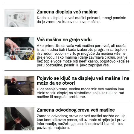
Zamena displeja veš mašine
Kada se displej na veš mašini pokvari, mnogi pomisle
da je vreme za kupovinu nove mašine.
Veš mašina ne greje vodu
Ako primetite da vaša veš mašina pere veš, ali odeća
izlazi hladna čak i kada izaberete program sa toplom
ili vrućom vodom – vrlo je moguće da mašina više ne
greje vodu. Iako mašina i dalje završava ciklus, pranje
bez tople vode može biti neefikasno, pogotovo kada se
peru posteljine, peškiri ili jako zaprljan veš.
Pojavio se ključ na displeju veš mašine i ne
može da se otvori
U današnje vreme, većina modernih veš mašina ima
elektronski displej sa simbolima koji ukazuju na rad
mašine ili moguće probleme.
Zamena odvodnog creva veš mašine
Zamena odvodnog creva na veš mašini možda deluje
kao komplikovan posao, ali uz malo strpljenja i prave
informacije, možete ga uspešno obaviti i sami – bez
pozivanja majstora.