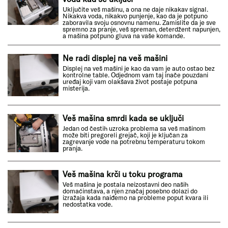
Uključite veš mašinu, a ona ne daje nikakav signal.
Nikakva voda, nikakvo punjenje, kao da je potpuno
zaboravila svoju osnovnu namenu. Zamislite da je sve
spremno za pranje, veš spreman, deterdžent napunjen,
a mašina potpuno gluva na vaše komande.
Ne radi displej na veš mašini
Displej na veš mašini je kao da vam je auto ostao bez
kontrolne table. Odjednom vam taj inače pouzdani
uređaj koji vam olakšava život postaje potpuna
misterija.
Veš mašina smrdi kada se uključi
Jedan od čestih uzroka problema sa veš mašinom
može biti pregoreli grejač, koji je ključan za
zagrevanje vode na potrebnu temperaturu tokom
pranja.
Veš mašina krči u toku programa
Veš mašina je postala neizostavni deo naših
domaćinstava, a njen značaj posebno dolazi do
izražaja kada naiđemo na probleme poput kvara ili
nedostatka vode.