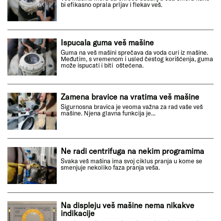
bi efikasno oprala prljav i flekav veš.
Ispucala guma veš mašine
Guma na veš mašini sprečava da voda curi iz mašine.
Međutim, s vremenom i usled čestog korišćenja, guma
može ispucati i biti oštećena.
Zamena bravice na vratima veš mašine
Sigurnosna bravica je veoma važna za rad vaše veš
mašine. Njena glavna funkcija je...
Ne radi centrifuga na nekim programima
Svaka veš mašina ima svoj ciklus pranja u kome se
smenjuje nekoliko faza pranja veša.
Na displeju veš mašine nema nikakve
indikacije