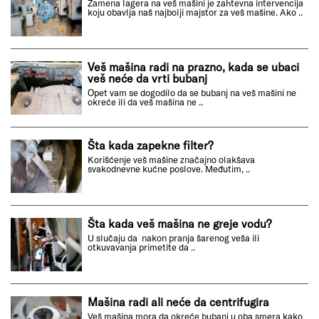
Zamena lagera na veš mašini je zahtevna intervencija
koju obavlja naš najbolji majstor za veš mašine. Ako ..
Veš mašina radi na prazno, kada se ubaci
veš neće da vrti bubanj
Opet vam se dogodilo da se bubanj na veš mašini ne
okreće ili da veš mašina ne ..
Šta kada zapekne filter?
Korišćenje veš mašine značajno olakšava
svakodnevne kućne poslove. Međutim, ..
Šta kada veš mašina ne greje vodu?
U slučaju da nakon pranja šarenog veša ili
otkuvavanja primetite da ..
Mašina radi ali neće da centrifugira
Veš mašina mora da okreće bubanj u oba smera kako