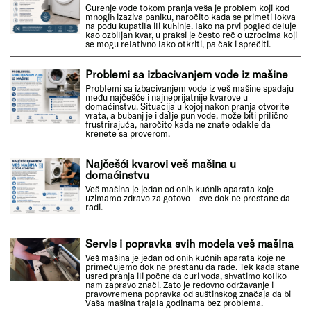
Curenje vode tokom pranja veša je problem koji kod
mnogih izaziva paniku, naročito kada se primeti lokva
na podu kupatila ili kuhinje. Iako na prvi pogled deluje
kao ozbiljan kvar, u praksi je često reč o uzrocima koji
se mogu relativno lako otkriti, pa čak i sprečiti.
Problemi sa izbacivanjem vode iz mašine
Problemi sa izbacivanjem vode iz veš mašine spadaju
među najčešće i najneprijatnije kvarove u
domaćinstvu. Situacija u kojoj nakon pranja otvorite
vrata, a bubanj je i dalje pun vode, može biti prilično
frustrirajuća, naročito kada ne znate odakle da
krenete sa proverom.
Najčešći kvarovi veš mašina u
domaćinstvu
Veš mašina je jedan od onih kućnih aparata koje
uzimamo zdravo za gotovo – sve dok ne prestane da
radi.
Servis i popravka svih modela veš mašina
Veš mašina je jedan od onih kućnih aparata koje ne
primećujemo dok ne prestanu da rade. Tek kada stane
usred pranja ili počne da curi voda, shvatimo koliko
nam zapravo znači. Zato je redovno održavanje i
pravovremena popravka od suštinskog značaja da bi
Vaša mašina trajala godinama bez problema.