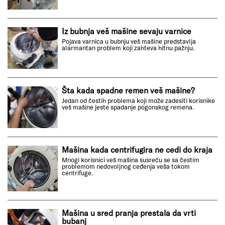
Iz bubnja veš mašine sevaju varnice
Pojava varnica u bubnju veš mašine predstavlja
alarmantan problem koji zahteva hitnu pažnju.
Šta kada spadne remen veš mašine?
Jedan od čestih problema koji može zadesiti korisnike
veš mašine jeste spadanje pogonskog remena.
Mašina kada centrifugira ne cedi do kraja
Mnogi korisnici veš mašina susreću se sa čestim
problemom nedovoljnog ceđenja veša tokom
centrifuge.
Mašina u sred pranja prestala da vrti
bubanj