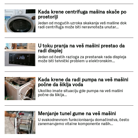
Kada krene centrifuga mašina skače po
prostoriji
Jedan od mogućih uzroka skakanja veš mašine dok
radi centrifuga može biti neravnoteža unutar...
U toku pranja na veš mašini prestao da
radi displej
Jedan od čestih razloga za prestanak rada displeja
može biti tehnički problem u elektronskim...
Kada krene da radi pumpa na veš mašini
počne da šiklja voda
Ukoliko imate situaciju gde pumpa na veš mašini
počne da šiklja...
Menjanje tunel gume na veš mašini
U svakodnevnom funkcionisanju domačinstva, često
zanemarujemo vitalne komponente naših...