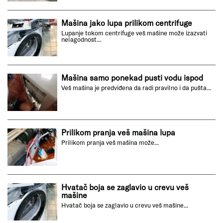
Mašina jako lupa prilikom centrifuge
Lupanje tokom centrifuge veš mašine može izazvati
nelagodnost...
Mašina samo ponekad pusti vodu ispod
Veš mašina je predviđena da radi pravilno i da pušta...
Prilikom pranja veš mašina lupa
Prilikom pranja veš mašina može...
Hvatač boja se zaglavio u crevu veš
mašine
Hvatač boja se zaglavio u crevu veš mašine...