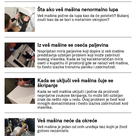
Šta ako veš mašina nenormalno lupa
Veš mašina počne da lupa kao da će poleteti? Bubanj
zvuči kao da se bori s metalnim oklopom?
Iz veš mašine se oseća paljevina
Neprijatan miris paljevine koji dopire iz veš mašine
predstavlja ozbiljan problem koji može zabrinuti
svakog vlasnika. Kada se taj karakterističan miris
oseti u kupatilu ili prostoriji gde se nalazi veš mašina,
to često izaziva trenutnu paniku i zabrinutost.
Kada se uključi veš mašina čuje se
škripanje
Kada se veš mašina uključi i počne da proizvodi
neprijatne zvukove škripanja, to može biti ozbiljan
znak da nešto nije u redu. Ovaj problem je čest kod
mnogih domaćinstava i često izaziva zabrinutost kod
vlasnika.
Veš mašina neće da okreće
Veš mašina je jedan od onih uređaja bez kojih je život
gotovo nezamisliv.