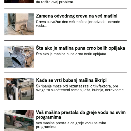
da rešite ovaj problem.
Zamena odvodnog creva na veš mašini
Creva su važan deo veš mašine jer odvode i dovode
vodu...
Šta ako je mašina puna crno belih opiljaka
Šta ako je mašina puna crno belih opiljaka...
Kada se vrti bubanj mašina škripi
Škripanje može biti rezultat različitih faktora, pre
svega to su oštećeni remen, ležaj bubnja, neravnome...
Veš mašina prestala da greje vodu na svim
programima
Veš mašina prestala da greje vodu na svim
programima