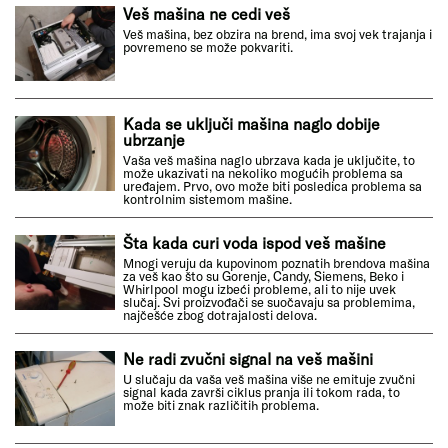
Veš mašina ne cedi veš
Veš mašina, bez obzira na brend, ima svoj vek trajanja i
povremeno se može pokvariti.
Kada se uključi mašina naglo dobije
ubrzanje
Vaša veš mašina naglo ubrzava kada je uključite, to
može ukazivati na nekoliko mogućih problema sa
uređajem. Prvo, ovo može biti posledica problema sa
kontrolnim sistemom mašine.
Šta kada curi voda ispod veš mašine
Mnogi veruju da kupovinom poznatih brendova mašina
za veš kao što su Gorenje, Candy, Siemens, Beko i
Whirlpool mogu izbeći probleme, ali to nije uvek
slučaj. Svi proizvođači se suočavaju sa problemima,
najčešće zbog dotrajalosti delova.
Ne radi zvučni signal na veš mašini
U slučaju da vaša veš mašina više ne emituje zvučni
signal kada završi ciklus pranja ili tokom rada, to
može biti znak različitih problema.