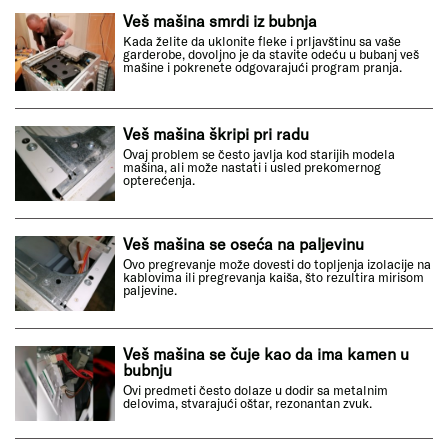
Veš mašina smrdi iz bubnja
Kada želite da uklonite fleke i prljavštinu sa vaše
garderobe, dovoljno je da stavite odeću u bubanj veš
mašine i pokrenete odgovarajući program pranja.
Veš mašina škripi pri radu
Ovaj problem se često javlja kod starijih modela
mašina, ali može nastati i usled prekomernog
opterećenja.
Veš mašina se oseća na paljevinu
Ovo pregrevanje može dovesti do topljenja izolacije na
kablovima ili pregrevanja kaiša, što rezultira mirisom
paljevine.
Veš mašina se čuje kao da ima kamen u
bubnju
Ovi predmeti često dolaze u dodir sa metalnim
delovima, stvarajući oštar, rezonantan zvuk.