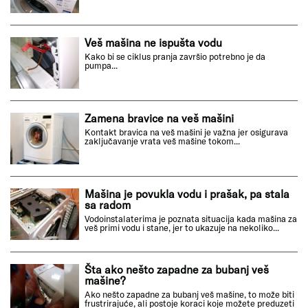
Veš mašina ne ispušta vodu
Kako bi se ciklus pranja završio potrebno je da
pumpa...
Zamena bravice na veš mašini
Kontakt bravica na veš mašini je važna jer osigurava
zaključavanje vrata veš mašine tokom...
Mašina je povukla vodu i prašak, pa stala
sa radom
Vodoinstalaterima je poznata situacija kada mašina za
veš primi vodu i stane, jer to ukazuje na nekoliko...
Šta ako nešto zapadne za bubanj veš
mašine?
Ako nešto zapadne za bubanj veš mašine, to može biti
frustrirajuće, ali postoje koraci koje možete preduzeti