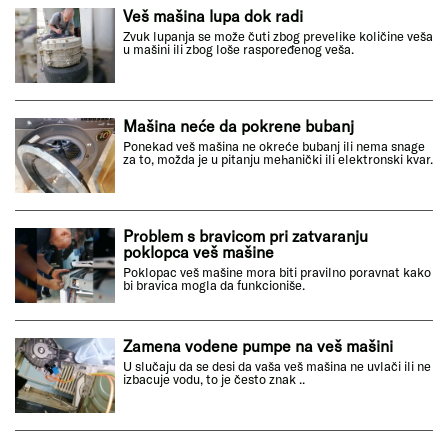
Veš mašina lupa dok radi
Zvuk lupanja se može čuti zbog prevelike količine veša
u mašini ili zbog loše raspoređenog veša.
Mašina neće da pokrene bubanj
Ponekad veš mašina ne okreće bubanj ili nema snage
za to, možda je u pitanju mehanički ili elektronski kvar.
Problem s bravicom pri zatvaranju
poklopca veš mašine
Poklopac veš mašine mora biti pravilno poravnat kako
bi bravica mogla da funkcioniše.
Zamena vodene pumpe na veš mašini
U slučaju da se desi da vaša veš mašina ne uvlači ili ne
izbacuje vodu, to je često znak ..