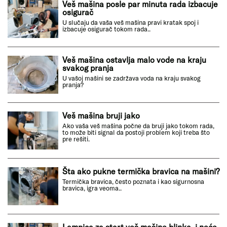
Veš mašina posle par minuta rada izbacuje
osigurač
U slučaju da vaša veš mašina pravi kratak spoj i
izbacuje osigurač tokom rada..
Veš mašina ostavlja malo vode na kraju
svakog pranja
U vašoj mašini se zadržava voda na kraju svakog
pranja?
Veš mašina bruji jako
Ako vaša veš mašina počne da bruji jako tokom rada,
to može biti signal da postoji problem koji treba što
pre rešiti.
Šta ako pukne termička bravica na mašini?
Termička bravica, često poznata i kao sigurnosna
bravica, igra veoma..
Lampica za start veš mašine blinka, i neće