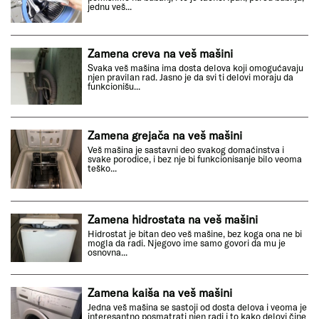
jednu veš...
Zamena creva na veš mašini
Svaka veš mašina ima dosta delova koji omogućavaju
njen pravilan rad. Jasno je da svi ti delovi moraju da
funkcionišu...
Zamena grejača na veš mašini
Veš mašina je sastavni deo svakog domaćinstva i
svake porodice, i bez nje bi funkcionisanje bilo veoma
teško...
Zamena hidrostata na veš mašini
Hidrostat je bitan deo veš mašine, bez koga ona ne bi
mogla da radi. Njegovo ime samo govori da mu je
osnovna...
Zamena kaiša na veš mašini
Jedna veš mašina se sastoji od dosta delova i veoma je
interesantno posmatrati njen radi i to kako delovi čine