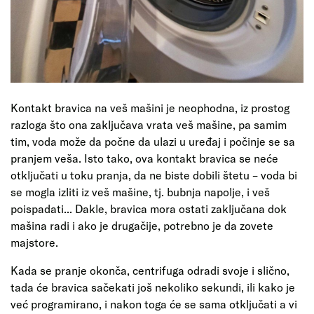
Kontakt bravica na veš mašini je neophodna, iz prostog
razloga što ona zaključava vrata veš mašine, pa samim
tim, voda može da počne da ulazi u uređaj i počinje se sa
pranjem veša. Isto tako, ova kontakt bravica se neće
otključati u toku pranja, da ne biste dobili štetu – voda bi
se mogla izliti iz veš mašine, tj. bubnja napolje, i veš
poispadati... Dakle, bravica mora ostati zaključana dok
mašina radi i ako je drugačije, potrebno je da zovete
majstore.
Kada se pranje okonča, centrifuga odradi svoje i slično,
tada će bravica sačekati još nekoliko sekundi, ili kako je
već programirano, i nakon toga će se sama otključati a vi