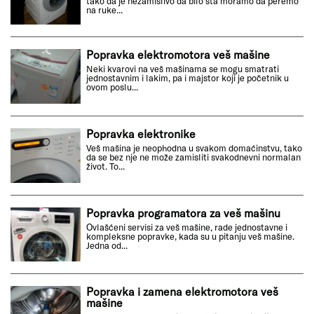
tako da je nezamislivo da bilo šta moramo da peremo
na ruke...
Popravka elektromotora veš mašine
Neki kvarovi na veš mašinama se mogu smatrati
jednostavnim i lakim, pa i majstor koji je početnik u
ovom poslu...
Popravka elektronike
Veš mašina je neophodna u svakom domaćinstvu, tako
da se bez nje ne može zamisliti svakodnevni normalan
život. To...
Popravka programatora za veš mašinu
Ovlašćeni servisi za veš mašine, rade jednostavne i
kompleksne popravke, kada su u pitanju veš mašine.
Jedna od...
Popravka i zamena elektromotora veš
mašine