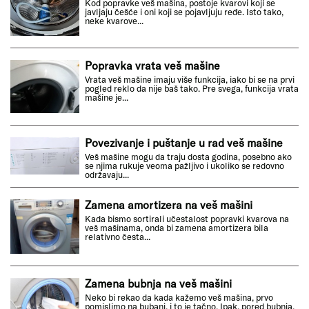
Kod popravke veš mašina, postoje kvarovi koji se
javljaju češće i oni koji se pojavljuju ređe. Isto tako,
neke kvarove...
Popravka vrata veš mašine
Vrata veš mašine imaju više funkcija, iako bi se na prvi
pogled reklo da nije baš tako. Pre svega, funkcija vrata
mašine je...
Povezivanje i puštanje u rad veš mašine
Veš mašine mogu da traju dosta godina, posebno ako
se njima rukuje veoma pažljivo i ukoliko se redovno
održavaju...
Zamena amortizera na veš mašini
Kada bismo sortirali učestalost popravki kvarova na
veš mašinama, onda bi zamena amortizera bila
relativno česta...
Zamena bubnja na veš mašini
Neko bi rekao da kada kažemo veš mašina, prvo
pomislimo na bubanj, i to je tačno. Ipak, pored bubnja,