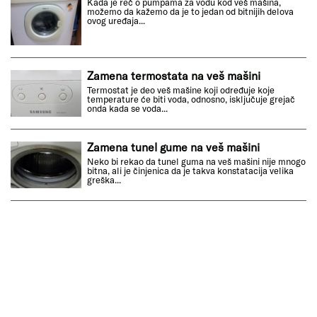
Kada je reč o pumpama za vodu kod veš mašina,
možemo da kažemo da je to jedan od bitnijih delova
ovog uređaja...
Zamena termostata na veš mašini
Termostat je deo veš mašine koji određuje koje
temperature će biti voda, odnosno, isključuje grejač
onda kada se voda...
Zamena tunel gume na veš mašini
Neko bi rekao da tunel guma na veš mašini nije mnogo
bitna, ali je činjenica da je takva konstatacija velika
greška...