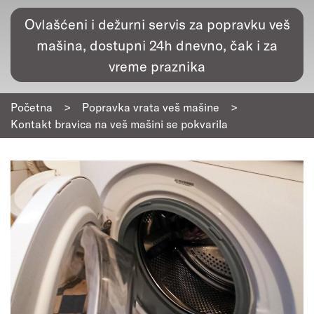
Ovlašćeni i dežurni servis za popravku veš
mašina, dostupni 24h dnevno, čak i za
vreme praznika
Početna
>
Popravka vrata veš mašine
>
Kontakt bravica na veš mašini se pokvarila