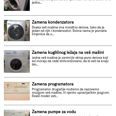
jednu...
Zamena kondenzatora
Svaka veš mašina ima mnoštvo delova, tako da je
jedan od njih i kondenzator. Svima nama je poznata
činjenica da u...
Zamena kugličnog ležaja na veš mašini
Jedna veš mašina je zanimljiv sklop puno delova koji
svi moraju da rade sinhronizovano, da bi veš na kraju
bio...
Zamena programatora
Programator drugačije možemo da nazovemo
mozgom veš mašine, ili njenim upravljačkim jezgrom.
Svaki model veš...
Zamena pumpe za vodu