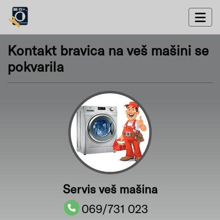
Kontakt bravica na veš mašini se
pokvarila
Servis veš mašina
069/731 023