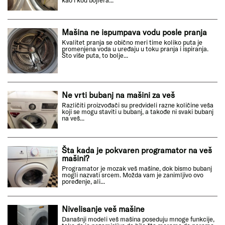
Mašina ne ispumpava vodu posle pranja
Kvalitet pranja se obično meri time koliko puta je
promenjena voda u uređaju u toku pranja i ispiranja.
Što više puta, to bolje...
Ne vrti bubanj na mašini za veš
Različiti proizvođači su predvideli razne količine veša
koji se mogu staviti u bubanj, a takođe ni svaki bubanj
na veš...
Šta kada je pokvaren programator na veš
mašini?
Programator je mozak veš mašine, dok bismo bubanj
mogli nazvati srcem. Možda vam je zanimljivo ovo
poređenje, ali...
Nivelisanje veš mašine
Današnji modeli veš mašina poseduju mnoge funkcije,