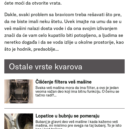
ćete moći da otvorite vrata.
Dakle, svaki problem sa bravicom treba rešavati što pre,
da ne biste imali neku štetu. Uvek imajte na umu da se u
veš mašini nalazi dosta vode i da ona svojim izlivanjem
znači da će vam celo kupatilo biti potopljeno, a ljudima se
neretko događa i da se voda izlije u okolne prostorije, kao
što je hodnik, predsoblje...
Ostale vrste kvarova
Čišćenje filtera veš mašine
Svaka veš mašina mora da ima filter, a ovo je jedan
veoma važan deo koji ima bitnu funkciju. O čemu se
tačno radi?...
Lopatice u bubnju se pomeraju
Bubanj je glavni deo veš mašine i kada kažemo veš
mašina, mi mislimo pre svega na taj bubanj. To je isto
kao i kod bojlera...